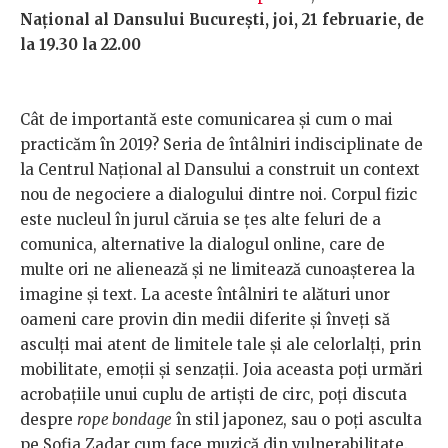
Național al Dansului București, joi, 21 februarie, de
la 19.30 la 22.00
Cât de importantă este comunicarea și cum o mai
practicăm în 2019? Seria de întâlniri indisciplinate de
la Centrul Național al Dansului a construit un context
nou de negociere a dialogului dintre noi. Corpul fizic
este nucleul în jurul căruia se țes alte feluri de a
comunica, alternative la dialogul online, care de
multe ori ne alienează și ne limitează cunoașterea la
imagine și text. La aceste întâlniri te alături unor
oameni care provin din medii diferite și înveți să
asculți mai atent de limitele tale și ale celorlalți, prin
mobilitate, emoții și senzații. Joia aceasta poți urmări
acrobațiile unui cuplu de artiști de circ, poți discuta
despre
rope bondage
în stil japonez, sau o poți asculta
pe Sofia Zadar cum face muzică din vulnerabilitate.