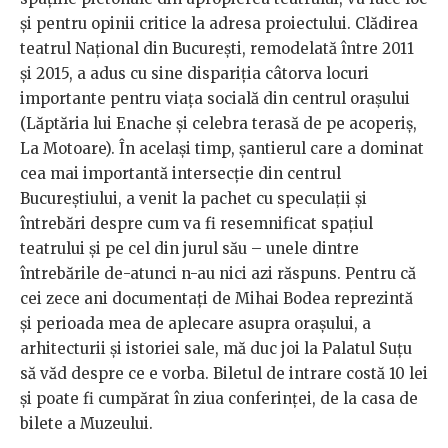
și pentru opinii critice la adresa proiectului. Clădirea
teatrul Național din București, remodelată între 2011
și 2015, a adus cu sine dispariția câtorva locuri
importante pentru viața socială din centrul orașului
(Lăptăria lui Enache și celebra terasă de pe acoperiș,
La Motoare). În același timp, șantierul care a dominat
cea mai importantă intersecție din centrul
Bucureștiului, a venit la pachet cu speculații și
întrebări despre cum va fi resemnificat spațiul
teatrului și pe cel din jurul său – unele dintre
întrebările de-atunci n-au nici azi răspuns. Pentru că
cei zece ani documentați de Mihai Bodea reprezintă
și perioada mea de aplecare asupra orașului, a
arhitecturii și istoriei sale, mă duc joi la Palatul Suțu
să văd despre ce e vorba. Biletul de intrare costă 10 lei
și poate fi cumpărat în ziua conferinței, de la casa de
bilete a Muzeului.