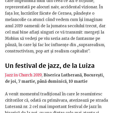
care împrumută mult din ceea ce azi e ficțiune,
reprezentată pe alocuri naiv, accidental vizionar. În
fața lor, lucrărilor făcute de Cernea, pândește o
melancolie ca atunci când vedem cum își imaginau
anul 2019 oamenii de la jumatea secolului trecut, dar
cel mai bine aflați singuri ce vă transmit: mergeți la
Mobius să vedeți pe viu seria asta de fantasme pe
pânză, în care își fac loc influențe din „suprarealism,
constructivism, pop art și realism capitalist”.
Un festival de jazz, de la Luiza
Jazz in Church 2019
,
Biserica Lutherană, București,
de joi, 7 martie, până duminică, 10 martie
A venit momentul tradițional în care le reamintesc
cititorilor că, odată cu primăvara, aterizează pe strada
Luterană nr. 2 cel mai important festival de jazz în
biserică de la noi, cu una dintre cele mai atente și