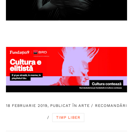
18 FEBRUARIE 2019, PUBLICAT ÎN
ARTE
/
RECOMANDĂRI
/
TIMP LIBER