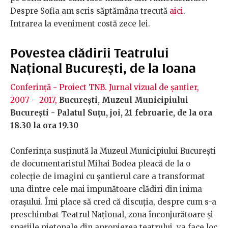
Despre Sofia am scris săptămâna trecută
aici
.
Intrarea la eveniment costă zece lei.
Povestea clădirii Teatrului
Național București, de la Ioana
Conferință - Proiect TNB. Jurnal vizual de șantier,
2007 – 2017,
București, Muzeul Municipiului
București - Palatul Suțu, joi, 21 februarie, de la ora
18.30 la ora 19.30
Conferința susținută la Muzeul Municipiului București
de documentaristul Mihai Bodea pleacă de la o
colecție de imagini cu șantierul care a transformat
una dintre cele mai impunătoare clădiri din inima
orașului. Îmi place să cred că discuția, despre cum s-a
preschimbat Teatrul Național, zona înconjurătoare și
spațiile pietonale din apropierea teatrului, va face loc