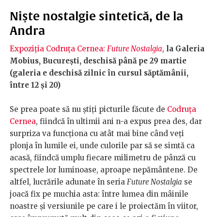
Niște nostalgie sintetică, de la
Andra
Expoziția Codruța Cernea:
Future Nostalgia
,
la Galeria
Mobius, București, deschisă până pe 29 martie
(galeria e deschisă zilnic în cursul săptămânii,
între 12 și 20)
Se prea poate să nu știți picturile făcute de
Codruța
Cernea
, fiindcă în ultimii ani n-a expus prea des, dar
surpriza va funcționa cu atât mai bine când veți
plonja în lumile ei, unde culorile par să se simtă ca
acasă, fiindcă umplu fiecare milimetru de pânză cu
spectrele lor luminoase, aproape nepământene. De
altfel, lucrările adunate în seria
Future Nostalgia
se
joacă fix pe muchia asta: între lumea din mâinile
noastre și versiunile pe care i le proiectăm în viitor,