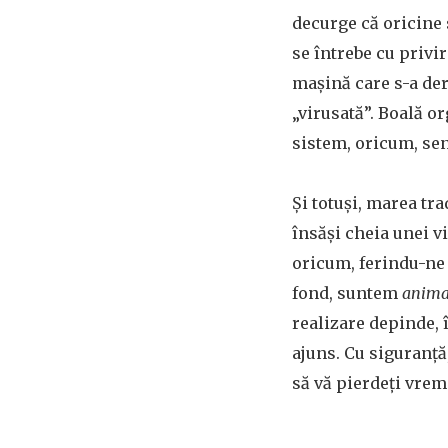
decurge că oricine 
se întrebe cu privir
maşină care s-a de
„virusată”. Boală o
sistem, oricum, sen
Şi totuşi, marea tr
însăşi cheia unei vi
oricum, ferindu-ne c
fond, suntem
animal
realizare depinde, î
ajuns. Cu siguranţă,
să vă pierdeţi vrem