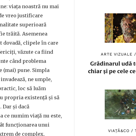
ine: viaţa noastră nu mai
de vreo justificare
nalitate superioară
fie trăită. Asemenea
 dovadă, clipele în care
riciţi, văzute ca fiind
ARTE VIZUALE
nte când problema
Grădinarul udă to
se (mai) pune. Simpla
chiar și pe cele c
e invadează, ne umple,
ractic, loc să luăm
cu propria existenţă şi să
 Dar şi dacă
 ce numim viaţă nu este,
cât funcţionarea unui
VIAȚĂ&CO
/
xtrem de complex,