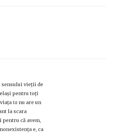
 sensului vieţii de
elaşi pentru toţi
 viaţa
ta
nu are un
ant la scara
ai pentru că avem,
 nonexistenţa e, ca