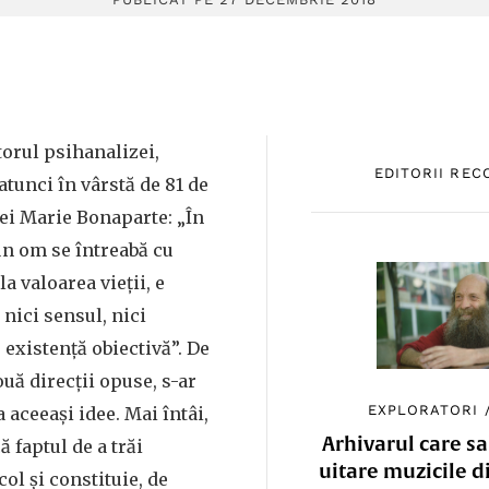
torul psihanalizei,
EDITORII RE
tunci în vârstă de 81 de
sei Marie Bonaparte: „În
n om se întreabă cu
la valoarea vieţii, e
 nici sensul, nici
 existenţă obiectivă”. De
ouă direcţii opuse, s-ar
EXPLORATORI
 aceeaşi idee. Mai întâi,
Arhivarul care sa
faptul de a trăi
uitare muzicile d
ol şi constituie, de