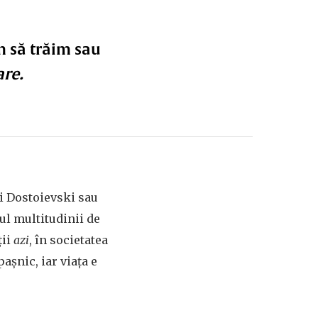
m să trăim sau
are.
i Dostoievski sau
ul multitudinii de
ţii
azi
, în societatea
aşnic, iar viaţa e