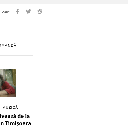
COMANDĂ
/
MUZICĂ
lvează de la
in Timișoara