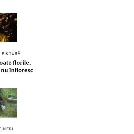
/
PICTURĂ
ate florile,
e nu înfloresc
TINERI