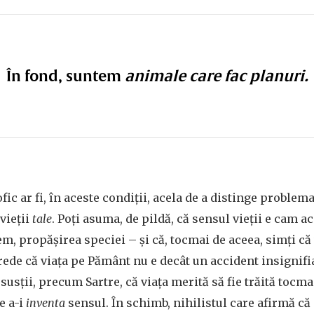
În fond, suntem
animale care fac planuri.
fic ar fi, în aceste condiţii, acela de a distinge problema
vieţii
tale
. Poţi asuma, de pildă, că sensul vieţii e cam ac
, propăşirea speciei – şi că, tocmai de aceea, simţi că
crede că viaţa pe Pământ nu e decât un accident insignifi
susţii, precum Sartre, că viaţa merită să fie trăită tocm
e a-i
inventa
sensul. În schimb, nihilistul care afirmă că