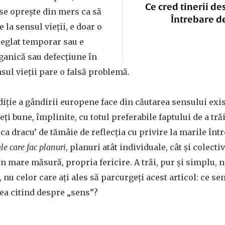
Ce cred tinerii de
se opreşte din mers ca să
Întrebare d
e la sensul vieţii, e doar o
reglat temporar sau e
rganică sau defecţiune în
sul vieţii pare o falsă problemă.
adiţie a gândirii europene face din căutarea sensului exi
eţi bune, împlinite, cu totul preferabile faptului de a tră
a dracu’ de tămâie de reflecţia cu privire la marile între
e care fac planuri
, planuri atât individuale, cât şi colecti
n mare măsură, propria fericire. A trăi, pur şi simplu, n
 nu celor care aţi ales să parcurgeţi acest articol: ce sens 
ea citind despre „sens”?