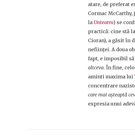
atare, de preferat 
Cormac McCarthy, ju
la
Unteatru
) se conf
practică: cine stă l
Cioran), a găsit în 
nefiinţei. A doua o
fapt, e imposibil s
altceva
. În fine, ce
aminti maxima lui
concentrare nazist
care mai aşteaptă cev
expresia unui adevă