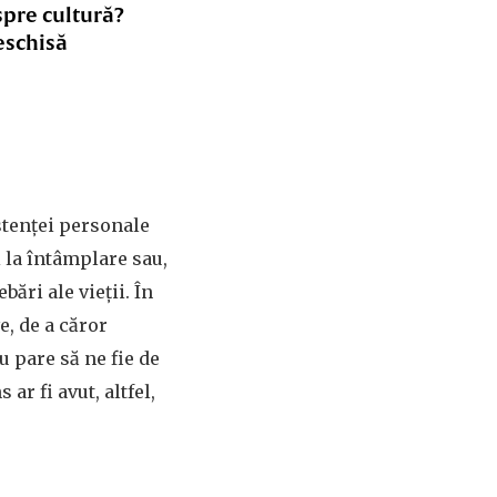
spre cultură?
eschisă
stenţei personale
i la întâmplare sau,
bări ale vieţii. În
ve, de a căror
u pare să ne fie de
ar fi avut, altfel,