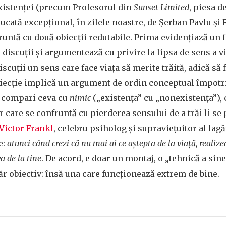
existenţei (precum Profesorul din
Sunset Limited
, piesa d
cată excepţional, în zilele noastre, de Şerban Pavlu şi
runtă cu două obiecţii redutabile. Prima evidenţiază un f
a discuţii şi argumentează cu privire la lipsa de sens a v
discuţii un sens care face viaţa să merite trăită, adică să 
biecţie implică un argument de ordin conceptual împotr
ă compari ceva cu
nimic
(„existenţa” cu „nonexistenţa”), 
lor care se confruntă cu pierderea sensului de a trăi li se
Victor Frankl
, celebru psiholog şi supravieţuitor al lag
e:
atunci când crezi că nu mai ai ce aştepta de la viaţă, realize
a de la tine
. De acord, e doar un montaj, o „tehnică a sine
r obiectiv: însă una care funcţionează extrem de bine.