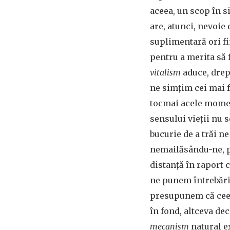
aceea, un scop în s
are, atunci, nevoie 
suplimentară ori fi
pentru a merita să 
vitalism
aduce, drept
ne simţim cei mai fe
tocmai acele mome
sensului vieţii nu 
bucurie de a trăi n
nemailăsându-ne, p
distanţă în raport 
ne punem întrebări.
presupunem că ceea
în fond, altceva de
mecanism
natural e