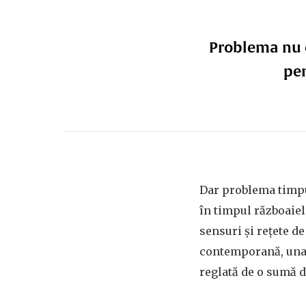
Problema nu e
pen
Dar problema timpu
în timpul războaiel
sensuri şi reţete de
contemporană, una î
reglată de o sumă d