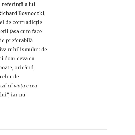
e referinţă a lui
 Richard Bovnoczki,
el de contradicţie
ieţii (aşa cum face
fie preferabilă
iva nihilismului: de
ci doar ceva cu
 poate, oricând,
ărelor de
ază că viaţa e cea
lui”, iar nu