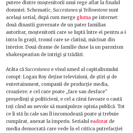
putere dintre moștenitorii unui rege aflat la finalul
domniei. Schematic,
Succesiunea
și
Yellowstone
sunt
același serial, după cum merge
gluma
pe internet:
două dinastii guvernate de un pater familias
autoritar, moștenitorii care se luptă între ei pentru a-i
intra în grații, tronul care se clatină, măcinat din
interior. Două drame de familie duse la un paroxism
shakespearian de intrigi și trădări.
Atâta că
Succesiunea
e visul umed al capitalismului
corupt: Logan Roy deține televiziuni, de știri și de
entertainment, companii de producție media,
croaziere; e cel care poate „face sau desface”
președinți și politicieni, e cel a cărui favoare o caută
toți când au nevoie să manipuleze opinia publică. Tot
ce îi stă în cale sau îl incomodează poate și trebuie
cumpărat, anexat la imperiu. Serialul e
adorat
de
media democrată care vede în el critica putrefacției