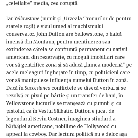
„celeilalte” media, cea coruptă.
Iar
Yellowstone
(numit și „Urzeala Tronurilor de pentru
statele roșii) e visul umed al machismului
conservator. John Dutton are Yellowstone, o halcă
imensă din Montana, pentru menținerea sau
extinderea căreia se confruntă permanent cu nativii
americani din rezervație, cu moguli imobiliari care
vor să gentrifice zona și să aducă „lumea modernă” pe
acele meleaguri înghețate în timp, cu politicieni care
vor să manipuleze influența numelui Dutton în zonă.
Dacă în
Succesiunea
conflictele se disecă verbal și se
rezolvă cu pixul pe hârtie și un transfer de bani, în
Yellowstone lucrurile se tranșează cu pumnii și cu
pistolul, ca în Vestul Sălbatic. Dutton e jucat de
legendarul Kevin Costner, imaginea stindard a
bărbăției americane, nobilime de Hollywood cu
appeal la cowboy. Dar lectura politică nu e deloc așa