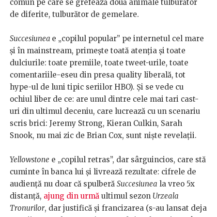
comun pe care se grefează două animale tulburător
de diferite, tulburător de gemelare.
Succesiunea
e „copilul popular” pe internetul cel mare
și în mainstream, primește toată atenția și toate
dulciurile: toate premiile, toate tweet-urile, toate
comentariile-eseu din presa quality liberală, tot
hype-ul de luni tipic seriilor HBO). Și se vede cu
ochiul liber de ce: are unul dintre cele mai tari cast-
uri din ultimul deceniu, care lucrează cu un scenariu
scris brici: Jeremy Strong, Kieran Culkin, Sarah
Snook, nu mai zic de Brian Cox, sunt niște revelații.
Yellowstone
e „copilul retras”, dar sârguincios, care stă
cuminte în banca lui și livrează rezultate: cifrele de
audiență nu doar că spulberă
Succesiunea
la vreo 5x
distanță,
ajung din urmă
ultimul sezon
Urzeala
Tronurilor
, dar justifică și francizarea (s-au lansat deja