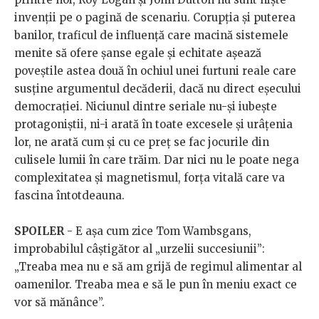
invenții pe o pagină de scenariu. Corupția și puterea
banilor, traficul de influență care macină sistemele
menite să ofere șanse egale și echitate așează
poveștile astea două în ochiul unei furtuni reale care
susține argumentul decăderii, dacă nu direct eșecului
democrației. Niciunul dintre seriale nu-și iubește
protagoniștii, ni-i arată în toate excesele și urâțenia
lor, ne arată cum și cu ce preț se fac jocurile din
culisele lumii în care trăim. Dar nici nu le poate nega
complexitatea și magnetismul, forța vitală care va
fascina întotdeauna.
SPOILER
- E așa cum zice Tom Wambsgans,
improbabilul câștigător al „urzelii succesiunii”:
„Treaba mea nu e să am grijă de regimul alimentar al
oamenilor. Treaba mea e să le pun în meniu exact ce
vor să mănânce”.