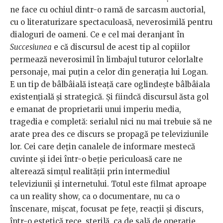
ne face cu ochiul dintr-o ramă de sarcasm auctorial,
cu o literaturizare spectaculoasă, neverosimilă pentru
dialoguri de oameni. Ce e cel mai deranjant în
Succesiunea
e că discursul de acest tip al copiilor
permează neverosimil în limbajul tuturor celorlalte
personaje, mai puțin a celor din generația lui Logan.
E un tip de bâlbâială isteață care oglindește bâlbâiala
existențială și strategică. Și fiindcă discursul ăsta gol
e emanat de proprietarii unui imperiu media,
tragedia e completă: serialul nici nu mai trebuie să ne
arate prea des ce discurs se propagă pe televiziunile
lor. Cei care dețin canalele de informare mestecă
cuvinte și idei într-o beție periculoasă care ne
alterează simțul realității prin intermediul
televiziunii și internetului. Totul este filmat aproape
ca un reality show, ca o documentare, nu ca o
înscenare, mișcat, focusat pe fețe, reacții și discurs,
într-o estetică rece, sterilă, ca de sală de operație.