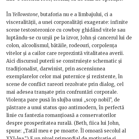
În
Yellowstone
, butaforia nu e a limbajului, ci a
visceralității, a unei corporalități exagerate: infinite
scene testosteronice cu cowboy ghidând vitele sau
luptându-se cu urșii pe la izvor, John și cancerul lui de
colon, alcoolismul, bătăile, rodeouri, corpolența
vitelor și a cailor care reprezintă vitalitatea averii.
Aici discursul puterii se construiește schematic și
tradiționalist, darwinist, prin ascensiunea
exemplarelor celor mai puternice și rezistente, în
scene de conflict rareori rezolvate prin dialog, cel
mai adesea tranșate prin confruntări corporale.
Violența pare pusă în slujba unui „scop nobil”, de
păstrare a unui status quo antimodern, în perfectă
linie cu fantezia romanțioasă a conservatorilor
despre prosperitatea rurală. (Beth, fiica lui John,
spune: „Tatăl meu e pe moarte. Îl omoară secolul al
XXI-lea.”) E un nivel primordial de motivație și