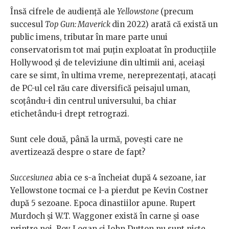
Însă cifrele de audiență ale
Yellowstone
(precum
succesul
Top Gun: Maverick
din 2022) arată că există un
public imens, tributar în mare parte unui
conservatorism tot mai puțin exploatat în producțiile
Hollywood și de televiziune din ultimii ani, aceiași
care se simt, în ultima vreme, nereprezentați, atacați
de PC-ul cel rău care diversifică peisajul uman,
scoțându-i din centrul universului, ba chiar
etichetându-i drept retrograzi.
Sunt cele două, până la urmă, povești care ne
avertizează despre o stare de fapt?
Succesiunea
abia ce s-a încheiat după 4 sezoane, iar
Yellowstone tocmai ce l-a pierdut pe Kevin Costner
după 5 sezoane. Epoca dinastiilor apune. Rupert
Murdoch și W.T. Waggoner există în carne și oase
printre noi, Roy Logan și John Dutton nu sunt niște