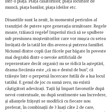
într-o piață. Piața căsătoriilor, piața locurilor de
muncă, piața banilor, piața ideilor etc.
Dinastiile sunt la zenit, în momentul periculos al
tranziției de putere spre generația următoare. Regele
moare, trăiască regele! Imperiul riscă să se spulbere
sub presiunea moștenitorilor care vor mușca cu setea
învățată de la tatăl lor din averea și puterea familiei.
Niciunul dintre copii (iar fiicele par băgate în poveste
mai degrabă dintr-o nevoie artificială de
reprezentare decât organic) nu se ridică la așteptări,
drama fiecăruia este „că nu e destul de bun”, că
trăiește într-o perpetuă încercare futilă de a lua locul
tatălui. E genul de joc cu sumă zero, nu există
câștigători adevărați. Tații își împart favorurile după
nevoi contextuale, nu după sentimente sau încredere,
și alianțele frățești se modifică cu fiecare nou
preferat, în combinații de 3 luați câte 2 de care,