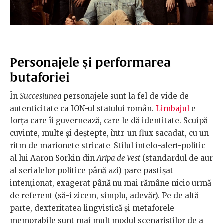
Personajele și performarea
butaforiei
În
Succesiunea
personajele sunt la fel de vide de
autenticitate ca ION-ul statului român.
Limbajul
e
forța care îi guvernează, care le dă identitate. Scuipă
cuvinte, multe și deștepte, într-un flux sacadat, cu un
ritm de marionete stricate. Stilul intelo-alert-politic
al lui Aaron Sorkin din
Aripa de Vest
(standardul de aur
al serialelor politice până azi) pare pastișat
intenționat, exagerat până nu mai rămâne nicio urmă
de referent (să-i zicem, simplu, adevăr). Pe de altă
parte, dexteritatea lingvistică și metaforele
memorabile sunt mai mult modul scenariștilor de a