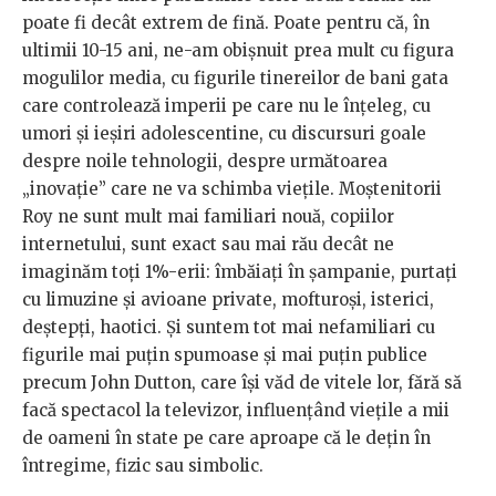
poate fi decât extrem de fină. Poate pentru că, în
ultimii 10-15 ani, ne-am obișnuit prea mult cu figura
mogulilor media, cu figurile tinereilor de bani gata
care controlează imperii pe care nu le înțeleg, cu
umori și ieșiri adolescentine, cu discursuri goale
despre noile tehnologii, despre următoarea
„inovație” care ne va schimba viețile. Moștenitorii
Roy ne sunt mult mai familiari nouă, copiilor
internetului, sunt exact sau mai rău decât ne
imaginăm toți 1%-erii: îmbăiați în șampanie, purtați
cu limuzine și avioane private, mofturoși, isterici,
deștepți, haotici. Și suntem tot mai nefamiliari cu
figurile mai puțin spumoase și mai puțin publice
precum John Dutton, care își văd de vitele lor, fără să
facă spectacol la televizor, influențând viețile a mii
de oameni în state pe care aproape că le dețin în
întregime, fizic sau simbolic.