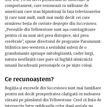
comportament, care rezonează cu milioane de
americani care stau hipnotizați în fața televizoarelor.
Și care sunt mult, mult mai mulți decât cei care
urmăresc beția de cuvinte deștepte din
Succesiunea
.
„Poveștile din Yellowstone sunt așa convingătoare
pentru că nu sunt nici prea distopice, nici prea
cerebrale”, spune directorul de programe Paramount.
Stilistica neo-western a serialului suferă de o
grandomanie aproape mitologizantă, cadre largi,
natura nesfârșită care pare să înghită nimicnicia
umană încadrează personajele ca pe niște coloși.
Ce recunoaștem?
Bogăția și excesele din
Succesiunea
sunt mai familiare
pentru noi decât prosperitatea câștigată cu sudoarea
vărsată pe pământul din Yellowstone. Cred că linia de
intersecție între publicurile celor două seriale nu