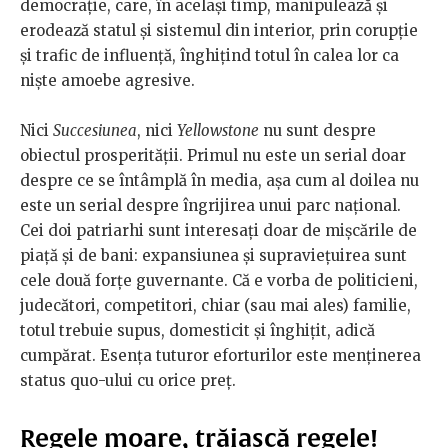
democrație, care, în același timp, manipulează și
erodează statul și sistemul din interior, prin corupție
și trafic de influență, înghițind totul în calea lor ca
niște amoebe agresive.
Nici
Succesiunea
, nici
Yellowstone
nu sunt despre
obiectul prosperității. Primul nu este un serial doar
despre ce se întâmplă în media, așa cum al doilea nu
este un serial despre îngrijirea unui parc național.
Cei doi patriarhi sunt interesați doar de mișcările de
piață și de bani: expansiunea și supraviețuirea sunt
cele două forțe guvernante. Că e vorba de politicieni,
judecători, competitori, chiar (sau mai ales) familie,
totul trebuie supus, domesticit și înghițit, adică
cumpărat. Esența tuturor eforturilor este menținerea
status quo-ului cu orice preț.
Regele moare, trăiască regele!