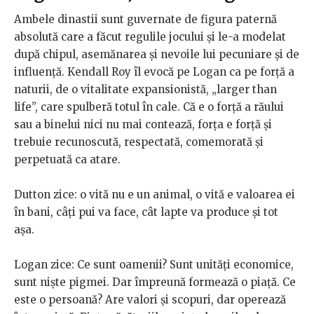
Ambele dinastii sunt guvernate de figura paternă
absolută care a făcut regulile jocului și le-a modelat
după chipul, asemănarea și nevoile lui pecuniare și de
influență. Kendall Roy îl evocă pe Logan ca pe forță a
naturii, de o vitalitate expansionistă, „larger than
life”, care spulberă totul în cale. Că e o forță a răului
sau a binelui nici nu mai contează, forța e forță și
trebuie recunoscută, respectată, comemorată și
perpetuată ca atare.
Dutton zice: o vită nu e un animal, o vită e valoarea ei
în bani, câți pui va face, cât lapte va produce și tot
așa.
Logan zice: Ce sunt oamenii? Sunt unități economice,
sunt niște pigmei. Dar împreună formează o piață. Ce
este o persoană? Are valori și scopuri, dar operează