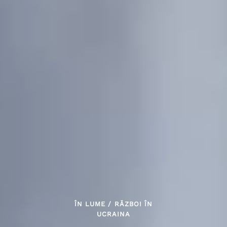
ÎN LUME
/
RĂZBOI ÎN
UCRAINA