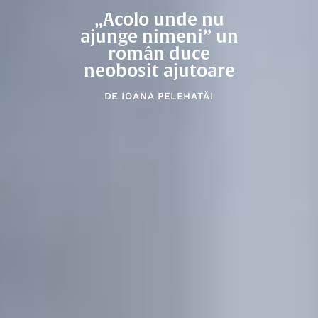
„Acolo unde nu
ajunge nimeni” un
român duce
neobosit ajutoare
DE
IOANA PELEHATĂI