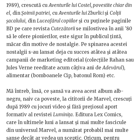
1989), crescută cu
Aventurile lui Costel, povestite chiar din
el
, din
Șoimii patriei
, cu
Aventurile lui Zburlici
și
Colții
șacalului
, din
Luceafărul copiilor
și cu puținele paginile
BD pe care revista
Cutezătorii
se milostivea în anii ’80
să le ofere pionierilor, este sigur în publicul țintă,
măcar din motive de nostalgie. Pe spinarea acestei
nostalgii s-au lansat deja cu succes atâtea și atâtea
campanii de marketing editorial (colecțiile Rahan sau
Jules Verne reeditate acum câțiva ani de
Adevărul
),
alimentar (bomboanele Cip, batonul Rom) etc.
Mă întreb, însă, ce șansă va avea acest album alb-
negru, naiv ca poveste, la cititorii de Marvel, crescuți
după 1989 cu jocuri video și fără prețiosul aport
formativ al revistei
Luminița
. Editura Lex Comics,
care în ultimele luni a lansat și mai multe fascicule
din universul Marvel, a numărat probabil mai multe
șanse decât ar vedea un sceptic. Oricum, pentru