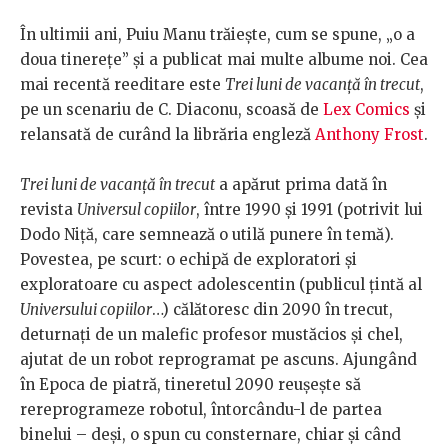
În ultimii ani, Puiu Manu trăiește, cum se spune, „o a
doua tinerețe” și a publicat mai multe albume noi. Cea
mai recentă reeditare este
Trei luni de vacanță în trecut
,
pe un scenariu de C. Diaconu, scoasă de
Lex Comics
și
relansată de curând la librăria engleză
Anthony Frost
.
Trei luni de vacanță în trecut
a apărut prima dată în
revista
Universul copiilor
, între 1990 și 1991 (potrivit lui
Dodo Niță, care semnează o utilă punere în temă).
Povestea, pe scurt: o echipă de exploratori și
exploratoare cu aspect adolescentin (publicul țintă al
Universului copiilor
…) călătoresc din 2090 în trecut,
deturnați de un malefic profesor mustăcios și chel,
ajutat de un robot reprogramat pe ascuns. Ajungând
în Epoca de piatră, tineretul 2090 reușește să
rereprogrameze robotul, întorcându-l de partea
binelui – deși, o spun cu consternare, chiar și când