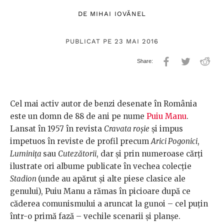
DE
MIHAI IOVĂNEL
PUBLICAT PE 23 MAI 2016
Cel mai activ autor de benzi desenate în România
este un domn de 88 de ani pe nume
Puiu Manu
.
Lansat în 1957 în revista
Cravata roșie
și impus
impetuos în reviste de profil precum
Arici Pogonici
,
Luminița
sau
Cutezătorii
, dar și prin numeroase cărți
ilustrate ori albume publicate în vechea colecție
Stadion
(unde au apărut și alte piese clasice ale
genului), Puiu Manu a rămas în picioare după ce
căderea comunismului a aruncat la gunoi – cel puțin
într-o primă fază – vechile scenarii și planșe.