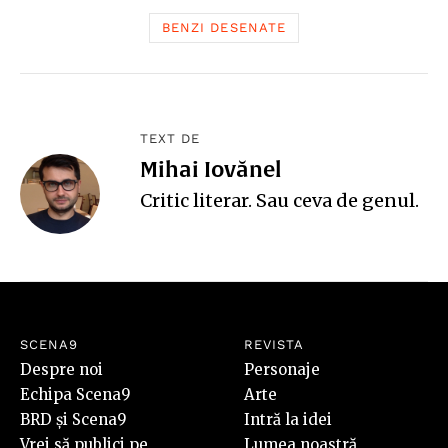
BENZI DESENATE
TEXT DE
Mihai Iovănel
Critic literar. Sau ceva de genul.
SCENA9
REVISTA
Despre noi
Personaje
Echipa Scena9
Arte
BRD și Scena9
Intră la idei
Vrei să publici pe
Lumea noastră