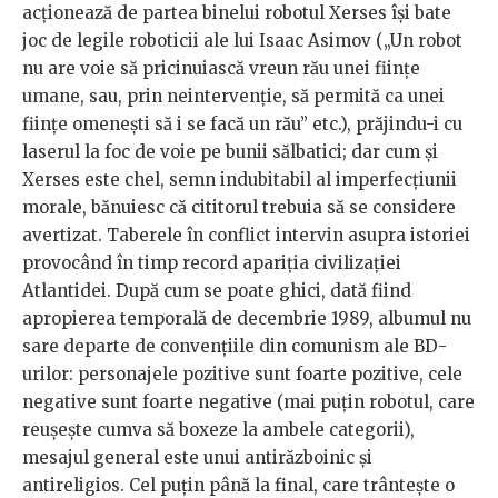
acționează de partea binelui robotul Xerses își bate
joc de legile roboticii ale lui Isaac Asimov („Un robot
nu are voie să pricinuiască vreun rău unei ființe
umane, sau, prin neintervenție, să permită ca unei
ființe omenești să i se facă un rău” etc.), prăjindu-i cu
laserul la foc de voie pe bunii sălbatici; dar cum și
Xerses este chel, semn indubitabil al imperfecțiunii
morale, bănuiesc că cititorul trebuia să se considere
avertizat. Taberele în conflict intervin asupra istoriei
provocând în timp record apariția civilizației
Atlantidei. După cum se poate ghici, dată fiind
apropierea temporală de decembrie 1989, albumul nu
sare departe de convențiile din comunism ale BD-
urilor: personajele pozitive sunt foarte pozitive, cele
negative sunt foarte negative (mai puțin robotul, care
reușește cumva să boxeze la ambele categorii),
mesajul general este unui antirăzboinic și
antireligios. Cel puțin până la final, care trântește o