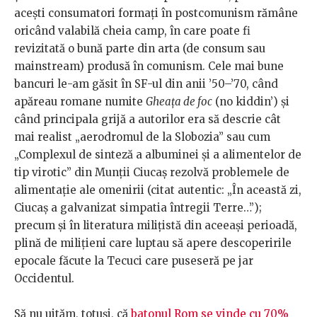
acești consumatori formați în postcomunism rămâne
oricând valabilă cheia camp, în care poate fi
revizitată o bună parte din arta (de consum sau
mainstream) produsă în comunism. Cele mai bune
bancuri le-am găsit în SF-ul din anii ’50–’70, când
apăreau romane numite
Gheața de foc
(no kiddin’) și
când principala grijă a autorilor era să descrie cât
mai realist „aerodromul de la Slobozia” sau cum
„Complexul de sinteză a albuminei și a alimentelor de
tip virotic” din Munții Ciucaș rezolvă problemele de
alimentație ale omenirii (citat autentic: „În această zi,
Ciucaș a galvanizat simpatia întregii Terre…”);
precum și în literatura milițistă din aceeași perioadă,
plină de milițieni care luptau să apere descoperirile
epocale făcute la Tecuci care puseseră pe jar
Occidentul.
Să nu uităm, totuși, că
batonul Rom se vinde cu 70%