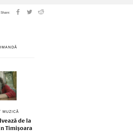
COMANDĂ
/
MUZICĂ
lvează de la
in Timișoara