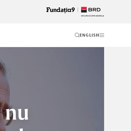
EN
u nu