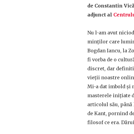
de Constantin Vică,
adjunct al
Centrulu
Nu l-am avut niciod
minților care lumine
Bogdan Iancu, la Z
fi vorba de o cultu
discret, dar defini
vieții noastre onli
Mi-a dat imbold și 
masterele inițiate 
articolul său, până 
de Kant, pornind de 
filosof ce era. Dăru