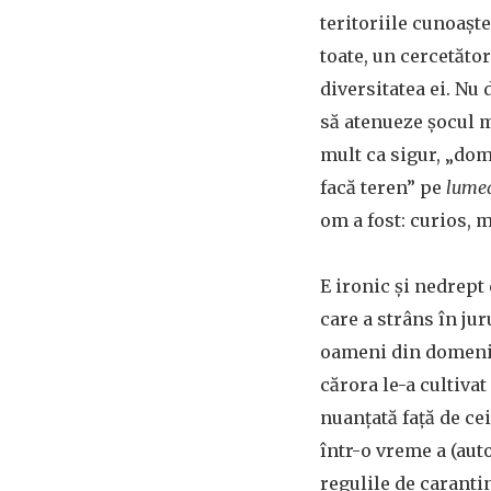
teritoriile cunoașter
toate, un cercetător 
diversitatea ei. Nu
să atenueze șocul m
mult ca sigur, „dom
facă teren” pe
lumea
om a fost: curios, 
E ironic și nedrept 
care a strâns în jur
oameni din domenii 
cărora le-a cultivat
nuanțată față de cei
într-o vreme a (auto
regulile de caranti