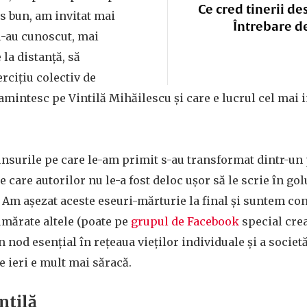
Ce cred tinerii de
 bun, am invitat mai
Întrebare d
l-au cunoscut, mai
la distanță, să
rcițiu colectiv de
mintesc pe Vintilă Mihăilescu și care e lucrul cel mai 
nsurile pe care le-am primit s-au transformat dintr-un 
 care autorilor nu le-a fost deloc ușor să le scrie în gol
 Am așezat aceste eseuri-mărturie la final și suntem con
mărate altele (poate pe
grupul de Facebook
special crea
 nod esențial în rețeaua vieților individuale și a societă
e ieri e mult mai săracă.
ntilă