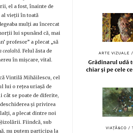
ii, el a fost, înainte de
al vieții în toată
 degeaba mulți au încercat
orții lui spunând că, mai
n’ profesor” a plecat „să
 cealaltă
. Felul ăsta de
ARTE VIZUALE
mereu în mișcare, vital.
Grădinarul udă to
chiar și pe cele c
că Vintilă Mihăilescu, cel
ul lui o rețea uriașă de
cât se poate de diferite,
 deschiderea și privirea
lalți, a plecat dintre noi
)izolării. Fiindcă, sub
VIAȚĂ&CO
/
nă, nu putem participa la