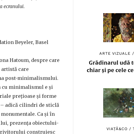
a ecranului.
dation Beyeler, Basel
ARTE VIZUALE
ona Hatoum, despre care
Grădinarul udă to
o artistă care
chiar și pe cele c
na post-minimalismului.
ra cu minimalismul e și
riale prețioase și forme
 adică cilindri de sticlă
 monumentale. Ca și în
ui, prezența obiectului-
VIAȚĂ&CO
/
privitorului construiesc