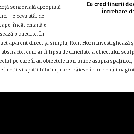
Ce cred tinerii de
nță senzorială apropiată
Întrebare d
im – e ceva atât de
oape, încât emană o
șează o bucurie. În
act aparent direct și simplu, Roni Horn investighează ș
 abstracte, cum ar fi lipsa de unicitate a obiectului scul
fectul pe care îl au obiectele non-unice asupra spațiilor,
reflecții si spații hibride, care trăiesc între două imagin