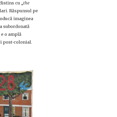
distins cu „
the
lari. Răspunsul pe
troducă imaginea
ma subordonată
, e o amplă
ui post-colonial.