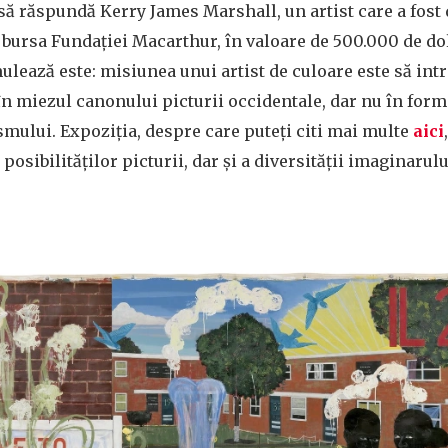
să răspundă Kerry James Marshall, un artist care a fost 
a bursa Fundației Macarthur, în valoare de 500.000 de do
rmulează este: misiunea unui artist de culoare este să in
în miezul canonului picturii occidentale, dar nu în for
smului. Expoziția, despre care puteți citi mai multe
aici
posibilităților picturii, dar și a diversității imaginarul