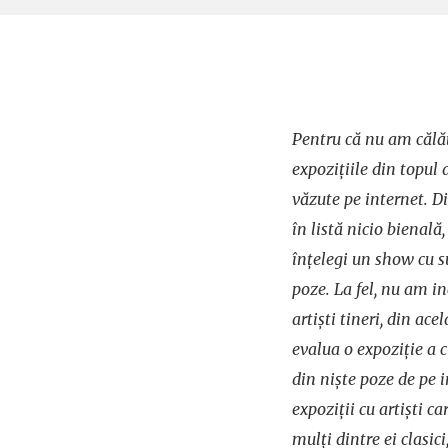
​Pentru că nu am călăt
expozițiile din topul 
văzute pe internet. D
în listă nicio bienală
înțelegi un show cu su
poze. La fel, nu am in
artiști tineri, din ac
evalua o expoziție a c
din niște poze de pe 
expoziții cu artiști c
mulți dintre ei clasici