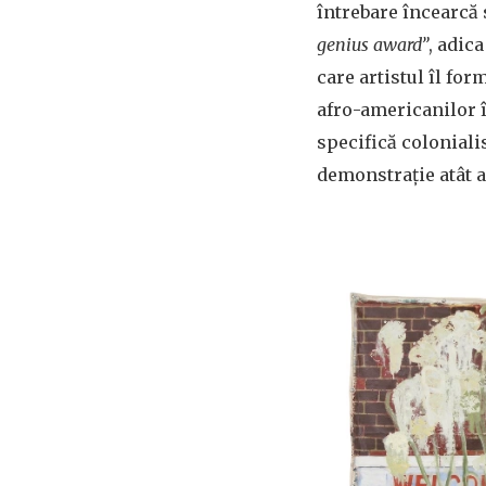
întrebare încearcă 
genius award”
, adic
care artistul îl fo
afro-americanilor 
specifică coloniali
demonstrație atât a 