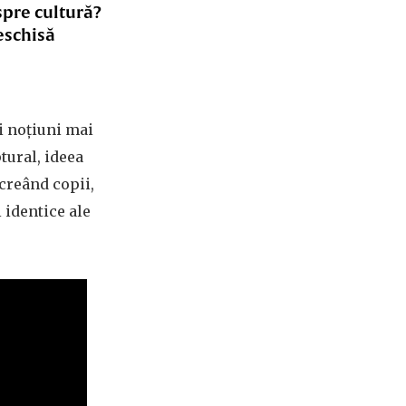
spre cultură?
eschisă
i noțiuni mai
ptural, ideea
 creând copii,
i identice ale