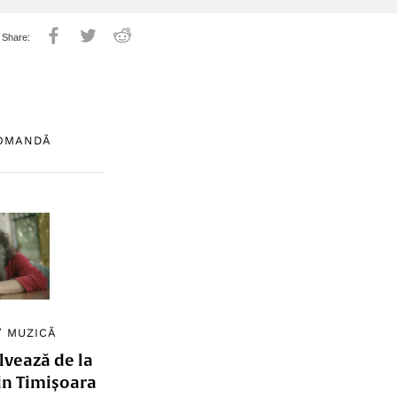
COMANDĂ
/
MUZICĂ
lvează de la
in Timișoara