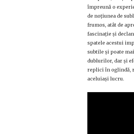
împreună o experie
de noțiunea de subl
frumos, atât de apr
fascinație și declan
spatele acestui imp
subtile și poate mai
dublurilor, dar și e
replici în oglindă, 
aceluiași lucru.