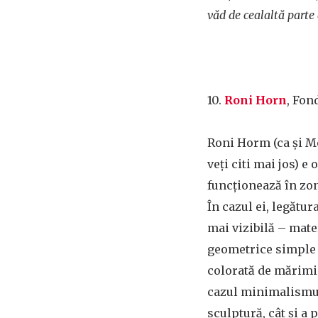
văd de cealaltă parte 
10.
Roni Horn
, Fon
Roni Horm (ca și M
veți citi mai jos) e 
funcționează în zo
În cazul ei, legătu
mai vizibilă – mate
geometrice simple –
colorată de mărimi
cazul minimalismul
sculptură, cât și a 