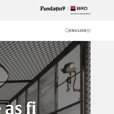
EN
 aș fi