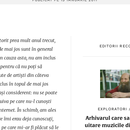
orit prea mult anul trecut,
EDITORII RE
de mai jos sunt în general
in cauza asta, nu am inclus
, pentru că nu poți să
te de artiști din câteva
clus în topul de mai jos
elași considerent: nu se poate
uiva pe care nu-l cunoști
EXPLORATORI
internet. În schimb, am ales
Arhivarul care sa
are îmi erau deja cunoscuți,
uitare muzicile d
, pe care mi-ar fi plăcut să le