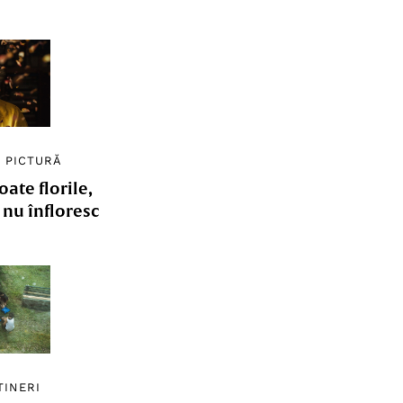
/
PICTURĂ
ate florile,
e nu înfloresc
TINERI