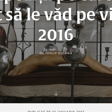
 să le văd pe v
2016
DE
IONUȚ CIOANĂ
PUBLICAT PE 13 IANUARIE 2017