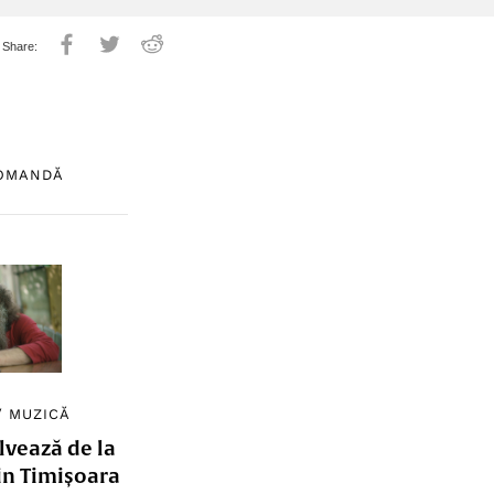
COMANDĂ
/
MUZICĂ
lvează de la
in Timișoara