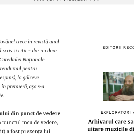
 Iovănel trece în revistă anul
EDITORII RE
 scris și citit - dar nu doar
a Catedralei Naționale
ferendumul pentru
respins), la gâlceve
i în premieră, așa s-a
ie.
EXPLORATORI
lui din punct de vedere
Arhivarul care sa
n punctul meu de vedere,
uitare muzicile d
it) a fost prezența lui