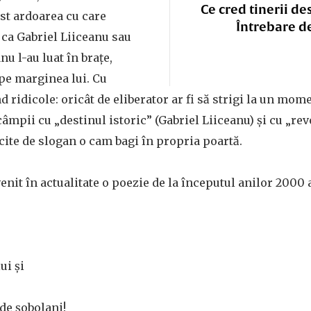
Ce cred tinerii de
st ardoarea cu care
Întrebare d
i ca Gabriel Liiceanu sau
 l-au luat în brațe,
pe marginea lui. Cu
d ridicole: oricât de eliberator ar fi să strigi la un mom
câmpii cu „destinul istoric” (Gabriel Liiceanu) și cu „re
ite de slogan o cam bagi în propria poartă.
enit în actualitate o poezie de la începutul anilor 2000 
ui și
de șobolani!