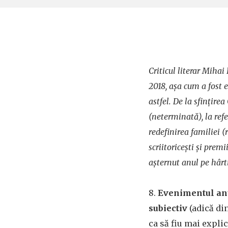
Criticul literar Mihai
2018, așa cum a fost el
astfel. De la sfințire
(neterminată), la re
redefinirea familiei (
scriitoricești și premi
așternut anul pe hârt
8.
Evenimentul anu
subiectiv
(adică di
ca să fiu mai explic