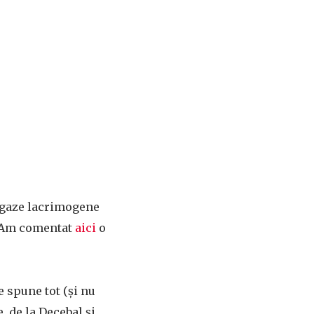
n gaze lacrimogene
i. Am comentat
aici
o
 spune tot (și nu
, de la Decebal și