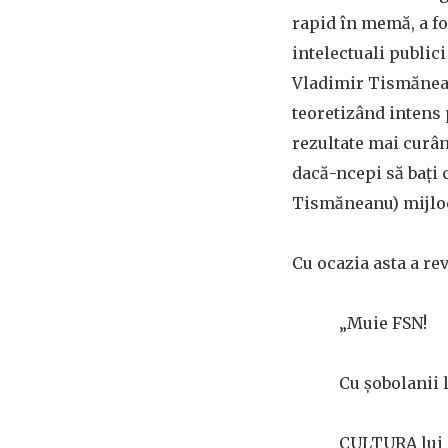
rapid în memă, a fo
intelectuali public
Vladimir Tismăneanu
teoretizând intens 
rezultate mai curân
dacă-ncepi să bați 
Tismăneanu) mijloc
Cu ocazia asta a rev
„Muie FSN!
Cu șobolanii l
CULTURA lui 