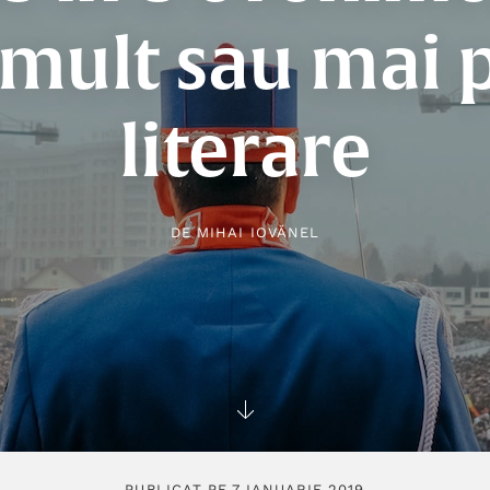
 mult sau mai p
literare
DE
MIHAI IOVĂNEL
PUBLICAT PE 7 IANUARIE 2019