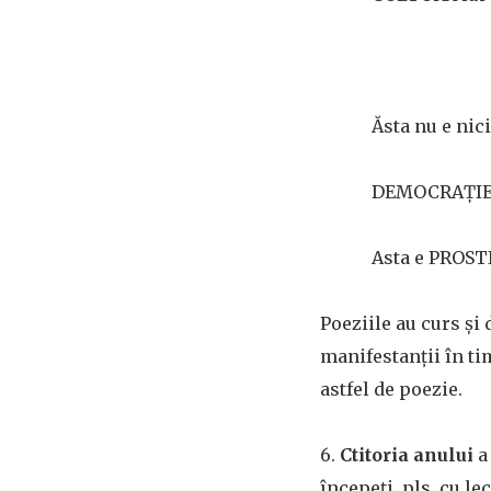
Ăsta nu e ni
DEMOCRAȚIE
Asta e PROST
Poeziile au curs și
manifestanții în ti
astfel de poezie.
6.
Ctitoria anului
a
începeți, pls, cu le