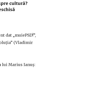
spre cultură?
eschisă
ent dat „muiePSD!”,
voluția” (Vladimir
a lui Marius Ianuș: