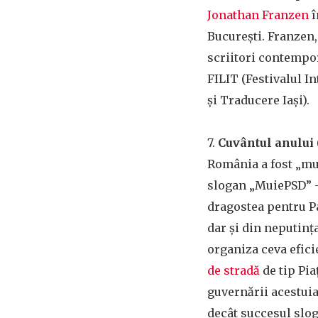
Jonathan Franzen
î
București. Franzen,
scriitori contempor
FILIT (Festivalul I
și Traducere Iași).
7.
Cuvântul anului
România a fost „mui
slogan „MuiePSD” –
dragostea pentru P
dar și din neputința
organiza ceva efic
de stradă
de tip Pia
guvernării acestui
decât succesul slo