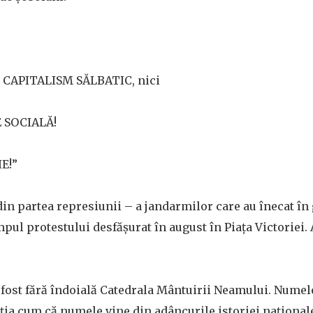
ci CAPITALISM SĂLBATIC, nici
 SOCIALĂ!
IE!”
 din partea represiunii – a jandarmilor care au înecat î
mpul protestului desfășurat în august în Piața Victorie
 fost fără îndoială Catedrala Mântuirii Neamului. Numele
cția cum că numele vine din adâncurile istoriei naționale