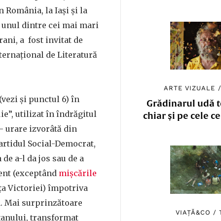
n România, la Iași și la
 unul dintre cei mai mari
ani, a fost invitat de
nternațional de Literatură
ARTE VIZUALE
(vezi și punctul 6) în
Grădinarul udă to
e”, utilizat în îndrăgitul
chiar și pe cele c
 urare izvorâtă din
artidul Social-Democrat,
 de a-l da jos sau de a
ient (exceptând
mișcările
ța Victoriei) împotriva
a. Mai surprinzătoare
VIAȚĂ&CO
/
ganului, transformat