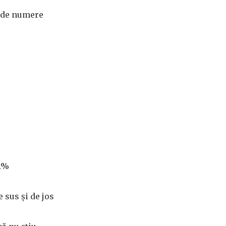
6 de numere
 1%
e sus și de jos