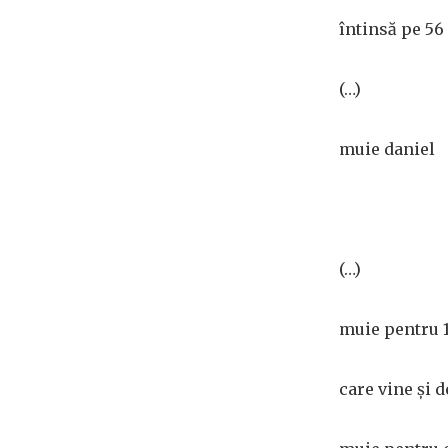
întinsă pe 5
(…)
muie daniel
(…)
muie pentru
care vine și d