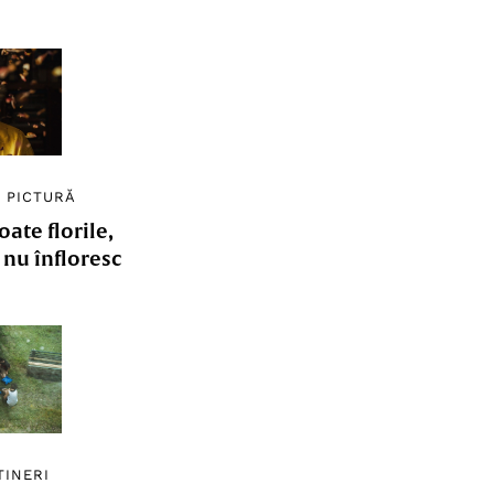
/
PICTURĂ
ate florile,
e nu înfloresc
TINERI