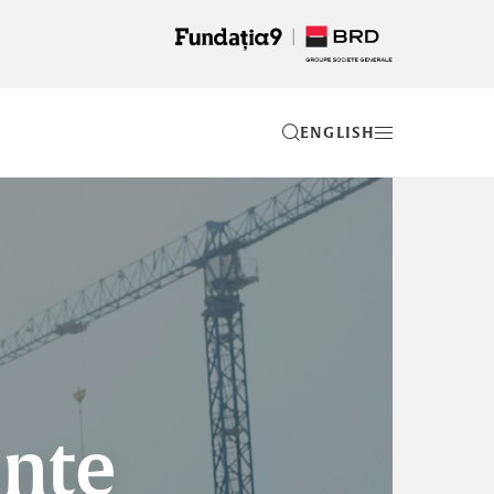
EN
ente