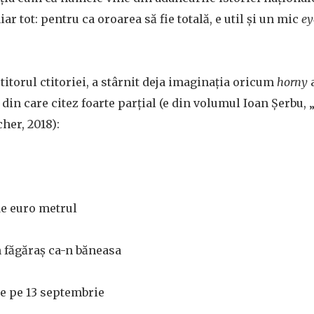
iar tot: pentru ca oroarea să fie totală, e util și un mic
ey
titorul ctitoriei, a stârnit deja imaginația oricum
horny
a
in care citez foarte parțial (e din volumul Ioan Șerbu,
her, 2018):
de euro metrul
 făgăraș ca-n băneasa
e pe 13 septembrie