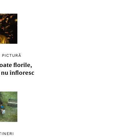
/
PICTURĂ
ate florile,
e nu înfloresc
TINERI