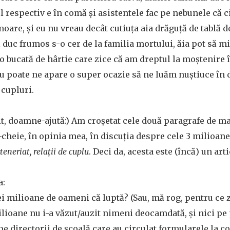
ul respectiv e în comă şi asistentele fac pe nebunele că c
oare, şi eu nu vreau decât cutiuţa aia drăguţă de tablă d
mă duc frumos s-o cer de la familia mortului, ăia pot să m
 bucată de hârtie care zice că am dreptul la moştenire î
Sau poate ne apare o super ocazie să ne luăm nuștiuce în 
 cupluri.
şit, doamne-ajută:) Am croşetat cele două paragrafe de ma
cheie, în opinia mea, în discuţia despre cele 3 milioan
teneriat, relaţii de cuplu
. Deci da, acesta este (încă) un art
a:
rei milioane de oameni că luptă? (Sau, mă rog, pentru ce z
ilioane nu i-a văzut/auzit nimeni deocamdată, şi nici pe p
 pe directorii de şcoală care au circulat formularele la c