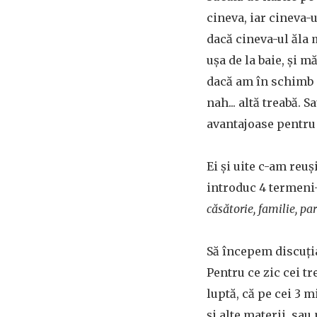
cineva, iar cineva-
dacă cineva-ul ăla m
uşa de la baie, şi 
dacă am în schimb o
nah... altă treabă. 
avantajoase pentru
Ei şi uite c-am reu
introduc 4 termeni-
căsătorie, familie, par
Să începem discuţi
Pentru ce zic cei t
luptă, că pe cei 3 m
şi alte materii, sau