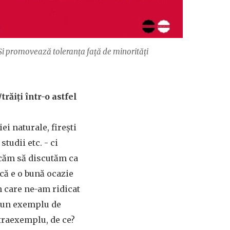
Și promovează toleranța față de minorități
trăiţi într-o astfel
ei naturale, fireşti
tudii etc. - ci
ercăm să discutăm ca
 că e o bună ocazie
n care ne-am ridicat
 bun exemplu de
ntraexemplu, de ce?