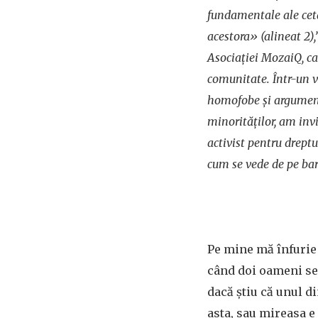
fundamentale ale cetă
acestora» (alineat 2),
Asociației MozaiQ, ca
comunitate. Într-un v
homofobe și argument
minorităților, am inv
activist pentru drept
cum
se vede de pe bar
Pe mine mă înfurie
când doi oameni se
dacă ştiu că unul di
asta, sau mireasa e 