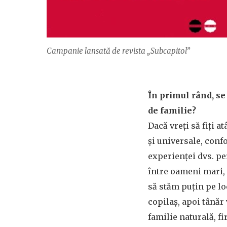
Campanie lansată de revista „Subcapitol”
În primul rând, se 
de familie?
Dacă vreţi să fiţi a
şi universale, conf
experienţei dvs. pe
între oameni mari, c
să stăm puţin pe lo
copilaş, apoi tânăr
familie naturală, f