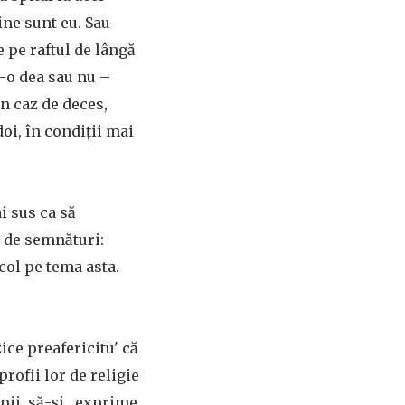
ine sunt eu. Sau
e pe raftul de lângă
i-o dea sau nu –
n caz de deces,
doi, în condiţii mai
i sus ca să
e de semnături:
icol pe tema asta.
ice preafericitu' că
rofii lor de religie
opii, să-şi „exprime