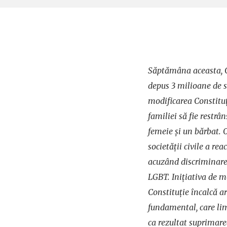
Săptămâna aceasta, C
depus 3 milioane de 
modificarea Constituți
familiei să fie restrâ
femeie și un bărbat. 
societății civile a re
acuzând discriminare
LGBT. Iniţiativa de mo
Constituţie încalcă ar
fundamental, care lim
ca rezultat suprimarea