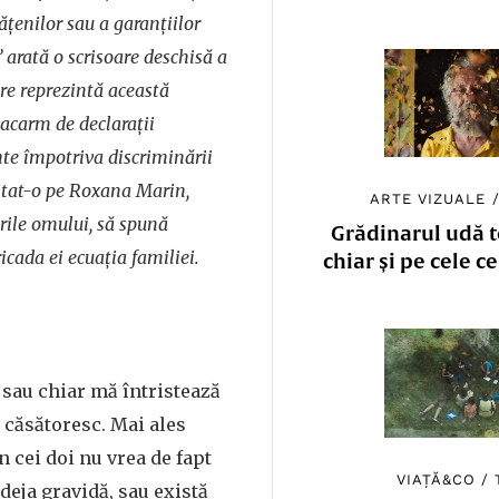
ţenilor sau a garanţiilor
” arată o scrisoare deschisă a
re reprezintă această
acarm de declarații
e împotriva discriminării
itat-o pe Roxana Marin,
ARTE VIZUALE
urile omului, să spună
Grădinarul udă to
icada ei ecuația familiei.
chiar și pe cele c
 sau chiar mă întristează
 căsătoresc. Mai ales
n cei doi nu vrea de fapt
VIAȚĂ&CO
/
deja gravidă, sau există