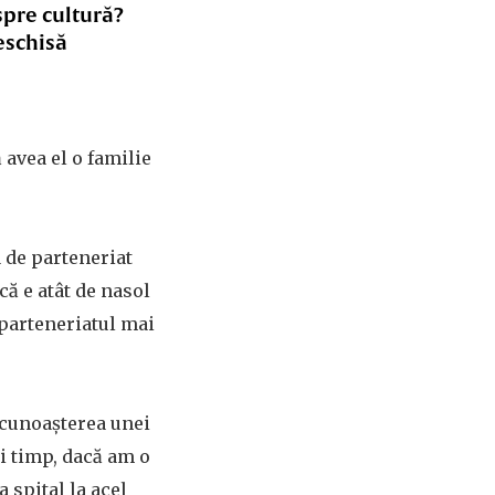
spre cultură?
eschisă
 avea el o familie
a de parteneriat
acă e atât de nasol
 parteneriatul mai
recunoaşterea unei
şi timp, dacă am o
 spital la acel