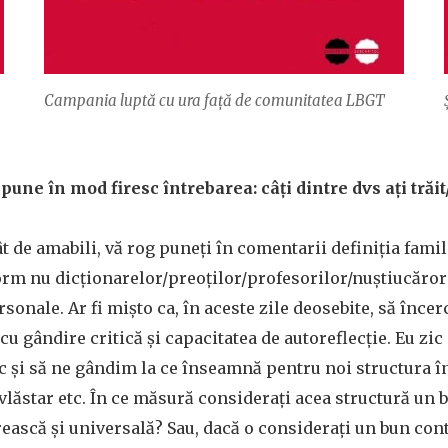
Campania luptă cu ura față de comunitatea LBGT
pune în mod firesc întrebarea: câţi dintre dvs aţi trăit/
tât de amabili, vă rog puneţi în comentarii definiţia famili
orm nu dicţionarelor/preoţilor/profesorilor/nuștiucăror s
rsonale. Ar fi mişto ca, în aceste zile deosebite, să înc
u gândire critică şi capacitatea de autoreflecţie. Eu zic
c şi să ne gândim la ce înseamnă pentru noi structura î
 vlăstar etc. În ce măsură consideraţi acea structură un
irească şi universală? Sau, dacă o consideraţi un bun co