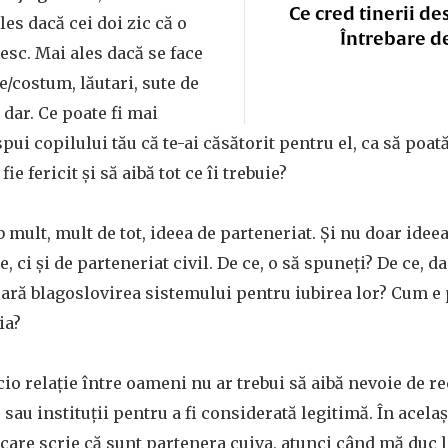
Ce cred tinerii de
les dacă cei doi zic că o
Întrebare d
besc. Mai ales dacă se face
ie/costum, lăutari, sute de
, dar. Ce poate fi mai
pui copilului tău că te-ai căsătorit pentru el, ca să poată
ie fericit şi să aibă tot ce îi trebuie?
 mult, mult de tot, ideea de parteneriat. Şi nu doar idee
e, ci şi de parteneriat civil. De ce, o să spuneţi? De ce, d
ară blagoslovirea sistemului pentru iubirea lor? Cum e
ia?
cio relaţie între oameni nu ar trebui să aibă nevoie de 
sau instituţii pentru a fi considerată legitimă. În acela
 care scrie că sunt partenera cuiva, atunci când mă duc la