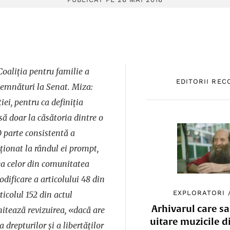
oaliția pentru familie a
EDITORII RE
semnături la Senat. Miza:
ei, pentru ca definiția
nsă doar la căsătoria dintre o
O parte consistentă a
acționat la rândul ei prompt,
a celor din comunitatea
dificare a articolului 48 din
EXPLORATORI
ticolul 152 din actul
Arhivarul care sa
itează revizuirea, «dacă are
uitare muzicile d
 drepturilor şi a libertăţilor