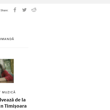
COMANDĂ
/
MUZICĂ
lvează de la
in Timișoara