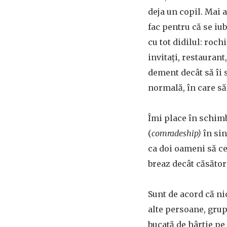
deja un copil. Mai a
fac pentru că se iu
cu tot didilul: roch
invitaţi, restaurant
dement decât să îi s
normală, în care să f
Îmi place în schimb
(
comradeship)
în sin
ca doi oameni să ce
breaz decât căsător
Sunt de acord că ni
alte persoane, grup 
bucată de hârtie pe