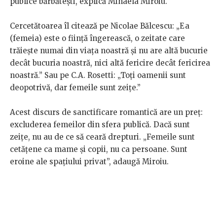
publice bărbătești, explică Mihaela Miroiu.
Cercetătoarea îl citează pe Nicolae Bălcescu: „Ea
(femeia) este o ființă îngerească, o zeitate care
trăiește numai din viața noastră și nu are altă bucurie
decât bucuria noastră, nici altă fericire decât fericirea
noastră.” Sau pe C.A. Rosetti: „Toți oamenii sunt
deopotrivă, dar femeile sunt zeițe.”
Acest discurs de sanctificare romantică are un preț:
excluderea femeilor din sfera publică. Dacă sunt
zeițe, nu au de ce să ceară drepturi. „Femeile sunt
cetățene ca mame și copii, nu ca persoane. Sunt
eroine ale spațiului privat”, adaugă Miroiu.