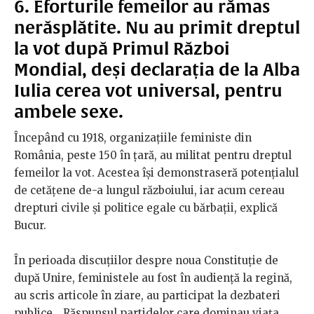
6. Eforturile femeilor au rămas
nerăsplătite. Nu au primit dreptul
la vot după Primul Război
Mondial, deși declarația de la Alba
Iulia cerea vot universal, pentru
ambele sexe.
Începând cu 1918, organizațiile feministe din
România, peste 150 în țară, au militat pentru dreptul
femeilor la vot. Acestea își demonstraseră potențialul
de cetățene de-a lungul războiului, iar acum cereau
drepturi civile și politice egale cu bărbații, explică
Bucur.
În perioada discuțiilor despre noua Constituție de
după Unire, feministele au fost în audiență la regină,
au scris articole în ziare, au participat la dezbateri
publice.
„Răspunsul partidelor care dominau viața