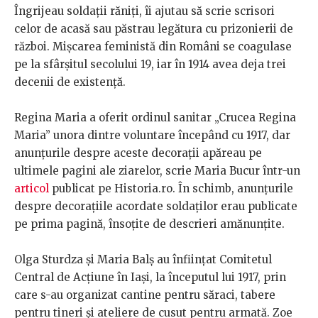
Îngrijeau soldații răniți, îi ajutau să scrie scrisori
celor de acasă sau păstrau legătura cu prizonierii de
război. Mișcarea feministă din Români se coagulase
pe la sfârșitul secolului 19, iar în 1914 avea deja trei
decenii de existență.
Regina Maria a oferit ordinul sanitar
„Crucea Regina
Maria” unora dintre voluntare începând cu 1917, dar
anunțurile despre aceste decorații apăreau pe
ultimele pagini ale ziarelor, scrie Maria Bucur într-un
articol
publicat pe Historia.ro. În schimb, anunțurile
despre decorațiile acordate soldaților erau publicate
pe prima pagină, însoțite de descrieri amănunțite.
Olga Sturdza și Maria Balș au înființat Comitetul
Central de Acțiune în Iași, la începutul lui 1917, prin
care s-au organizat cantine pentru săraci, tabere
pentru tineri și ateliere de cusut pentru armată. Zoe