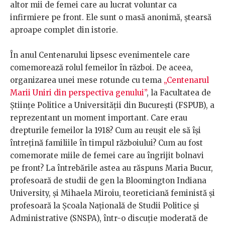
altor mii de femei care au lucrat voluntar ca
infirmiere pe front. Ele sunt o masă anonimă, ștearsă
aproape complet din istorie.
În anul Centenarului lipsesc evenimentele care
comemorează rolul femeilor în război. De aceea,
organizarea unei mese rotunde cu tema
„Centenarul
Marii Uniri din perspectiva genului”
, la Facultatea de
Științe Politice a Universității din București (FSPUB), a
reprezentant un moment important. Care erau
drepturile femeilor la 1918? Cum au reușit ele să își
întrețină familiile în timpul războiului? Cum au fost
comemorate miile de femei care au îngrijit bolnavi
pe front? La întrebările astea au răspuns Maria Bucur,
profesoară de studii de gen la Bloomington Indiana
University, și Mihaela Miroiu, teoreticiană feministă și
profesoară la Școala Națională de Studii Politice și
Administrative (SNSPA)
, într-o discuție moderată de