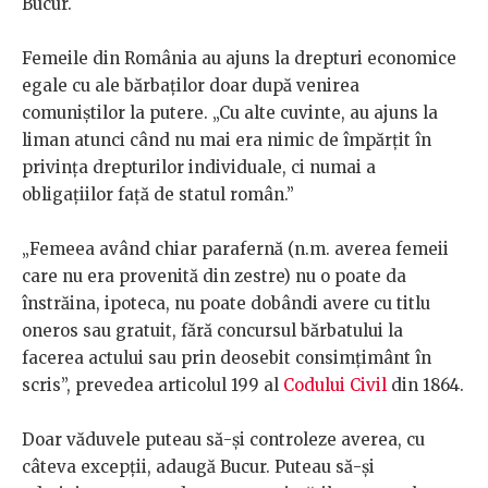
Bucur.
Femeile din România au ajuns la drepturi economice
egale cu ale bărbaților doar după venirea
comuniștilor la putere. „Cu alte cuvinte, au ajuns la
liman atunci când nu mai era nimic de împărțit în
privința drepturilor individuale, ci numai a
obligațiilor față de statul român.”
„Femeea având chiar parafernă (n.m. averea femeii
care nu era provenită din zestre) nu o poate da
înstrăina, ipoteca, nu poate dobândi avere cu titlu
oneros sau gratuit, fără concursul bărbatului la
facerea actului sau prin deosebit consimțimânt în
scris”, prevedea articolul 199 al
Codului Civil
din 1864.
Doar văduvele puteau să-și controleze averea, cu
câteva excepții, adaugă Bucur. Puteau să-și