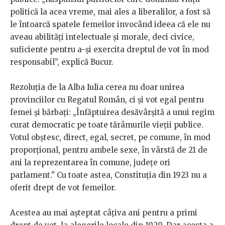
politică la acea vreme, mai ales a liberalilor, a fost să
le întoarcă spatele femeilor invocând ideea că ele nu
aveau abilități intelectuale și morale, deci civice,
suficiente pentru a-și exercita dreptul de vot în mod
responsabil”, explică Bucur.
Rezoluția de la Alba Iulia cerea nu doar unirea
provinciilor cu Regatul Român, ci și
vot egal pentru
femei și bărbați: „Înfăptuirea desăvârșită a unui regim
curat democratic pe toate tărâmurile vieții publice.
Votul obștesc, direct, egal, secret, pe comune, în mod
proporțional, pentru ambele sexe, în vârstă de 21 de
ani la reprezentarea în comune, județe ori
parlament." Cu toate astea, Constituția din 1923 nu a
oferit drept de vot femeilor.
Acestea au mai așteptat câțiva ani pentru a primi