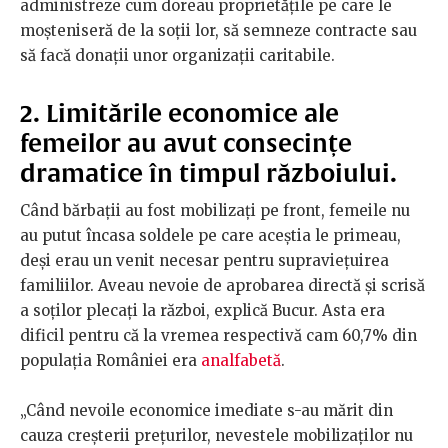
administreze cum doreau proprietățile pe care le
moșteniseră de la soții lor, să semneze contracte sau
să facă donații unor organizații caritabile.
2. Limitările economice ale
femeilor au avut consecințe
dramatice în timpul războiului.
Când bărbații au fost mobilizați pe front, femeile nu
au putut încasa soldele pe care aceștia le primeau,
deși erau un venit necesar pentru supraviețuirea
familiilor. Aveau nevoie de aprobarea directă și scrisă
a soților plecați la război, explică Bucur. Asta era
dificil pentru că la vremea respectivă cam 60,7% din
populația României era
analfabetă
.
„Când nevoile economice imediate s-au mărit din
cauza creșterii prețurilor, nevestele mobilizaților nu