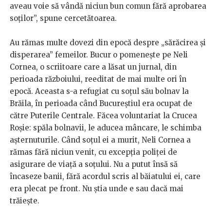
aveau voie să vândă niciun bun comun fără aprobarea
soților”, spune cercetătoarea.
Au rămas multe dovezi din epocă despre „sărăcirea și
disperarea” femeilor. Bucur o pomenește pe Neli
Cornea, o scriitoare care a lăsat un jurnal, din
perioada războiului,
reeditat de mai multe ori în
epocă
. Aceasta s-a refugiat cu soțul său bolnav la
Brăila, în perioada când Bucureștiul era ocupat de
către Puterile Centrale. Făcea voluntariat la Crucea
Roșie: spăla bolnavii, le aducea mâncare, le schimba
așternuturile. Când soțul ei a murit, Neli Cornea a
rămas fără niciun venit, cu excepția poliței de
asigurare de viață a soțului. Nu a putut însă să
încaseze banii, fără acordul scris al băiatului ei, care
era plecat pe front. Nu știa unde e sau dacă mai
trăiește.