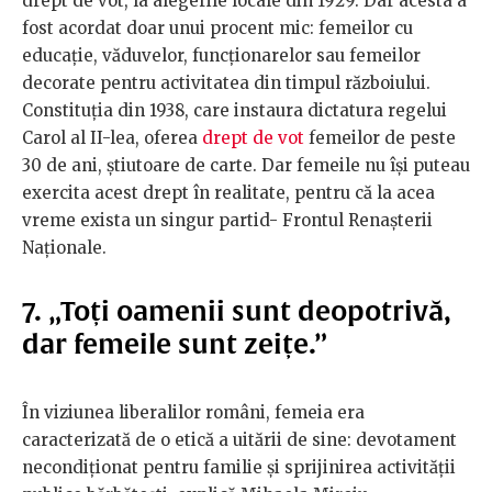
drept de vot, la alegerile locale din 1929. Dar acesta a
fost acordat doar unui procent mic: femeilor cu
educație, văduvelor, funcționarelor sau femeilor
decorate pentru activitatea din timpul războiului.
Constituţia din 1938, care instaura dictatura regelui
Carol al II-lea, oferea
drept de vot
femeilor de peste
30 de ani, știutoare de carte. Dar femeile nu își puteau
exercita acest drept în realitate, pentru că la acea
vreme exista un singur partid- Frontul Renașterii
Naționale.
7.
„Toți oamenii sunt deopotrivă,
dar femeile sunt zeițe.”
În viziunea liberalilor români, femeia era
caracterizată de o etică a uitării de sine: devotament
necondiționat pentru familie și sprijinirea activității