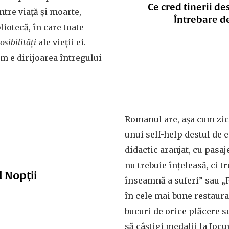
Ce cred tinerii de
ntre viață și moarte,
Întrebare d
liotecă, în care toate
osibilități
ale vieții ei.
m e dirijoarea întregului
Romanul are, așa cum zi
unui self-help destul de 
didactic aranjat, cu pasaje
nu trebuie înțeleasă, ci tr
l Nopții
înseamnă a suferi” sau „
în cele mai bune restaura
bucuri de orice plăcere sen
să câștigi medalii la Jocu