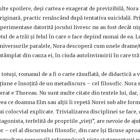
lte spoilere, deși cartea e exagerat de previzibilă, Nora
riginară, practic renăscând după tentativa suicidală. Pr
xperimentase datorită jocului livresc nu au fost decât niș
l de a trăi și felul în care o face depind numai de ea. L
universurile paralele, Nora descoperă cum unele drame/t
ntâmplat din cauza ei, în ciuda autoînvinuirii în care tră
totuși, romanul de a fi o carte răsuflată, de didactică a v
iune e însoțită de un metadiscurs – cel filosofic. Nora s
erat e Thoreau. Nu sunt multe citate din textele lui, dar,
 ceea ce doamna Elm sau alții îi repetă Norei sub alte for
i colocvial explicate. Trivializarea disciplinei se face, 
agonista, terfelită de propriile „vieți”, are nevoie de aj
or – cel al discursului filosofic, din care își făcuse apro
 dezvoltare personală reformulează niște statement-uri p