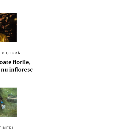
/
PICTURĂ
ate florile,
e nu înfloresc
TINERI