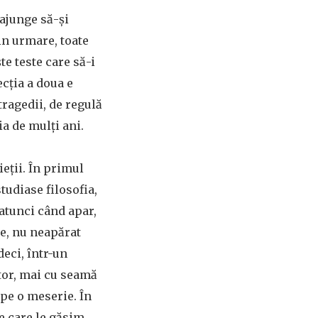
 ajunge să-și
in urmare, toate
te teste care să-i
ecția a doua e
ragedii, de regulă
ia de mulți ani.
ieții. În primul
tudiase filosofia,
 atunci când apar,
me, nu neapărat
deci, într-un
utor, mai cu seamă
ape o meserie. În
e care le găsim,