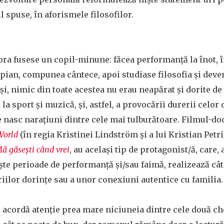
l spuse, în aforismele filosofilor.
Nora fusese un copil-minune: făcea performanță la înot,
 pian, compunea cântece, apoi studiase filosofia și deve
și, nimic din toate acestea nu erau neapărat și dorite d
i la sport și muzică, și, astfel, a provocării durerii celor
e nasc narațiuni dintre cele mai tulburătoare. Filmul-
World
(în regia Kristinei Lindström și a lui Kristian Pet
ă găsești când vrei
, au același tip de protagonist/ă, care, 
ște perioade de performanță și/sau faimă, realizează cât 
priilor dorințe sau a unor conexiuni autentice cu familia.
 acordă atenție prea mare niciuneia dintre cele două ch