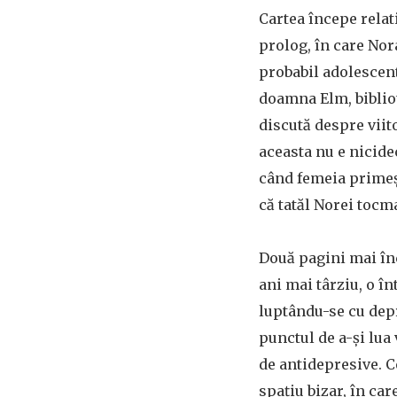
Cartea începe relat
prolog, în care Nor
probabil adolescent
doamna Elm, bibliot
discută despre viit
aceasta nu e nicid
când femeia primeș
că tatăl Norei tocm
Două pagini mai în
ani mai târziu, o î
luptându-se cu depr
punctul de a-și lua
de antidepresive. C
spațiu bizar, în car