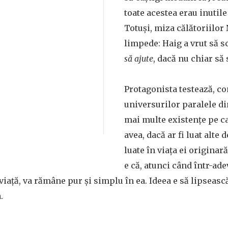
toate acestea erau inutile 
Totuși, miza călătoriilor
limpede: Haig a vrut să s
să ajute
, dacă nu chiar să 
Protagonista testează, c
universurilor paralele di
mai multe existențe pe car
avea, dacă ar fi luat alte 
luate în viața ei originar
e că, atunci când într-ade
viață, va rămâne pur și simplu în ea. Ideea e să lipseas
.