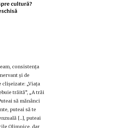
spre cultură?
eschisă
ceam, consistența
enervant și de
 clișeizate: „Viața
ebuie trăită”, „A trăi
Puteai să mănânci
nte, puteai să te
zuală [...], puteai
rile Olimpice, dar