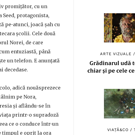
iv promițător, cu un
a Seed, protagonista,
ă pe-atunci, joacă șah cu
ecara școlii. Cele două
orul Norei, de care
ecum entuziastă, până
ARTE VIZUALE
te un telefon. E anunțată
Grădinarul udă to
ai decedase.
chiar și pe cele c
colo, adică nouăsprezece
ntâlnim pe Nora,
esia și aflându-se în
 viața printr-o supradoză
eea ce o conduce într-un
VIAȚĂ&CO
/
e timpul e oprit la ora