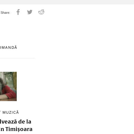
COMANDĂ
/
MUZICĂ
lvează de la
in Timișoara