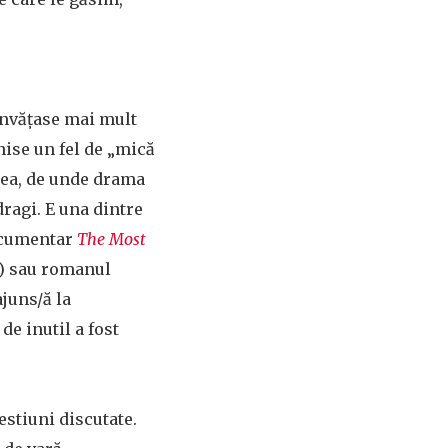
 învățase mai mult
nise un fel de „mică
e ea, de unde drama
 dragi. E una dintre
documentar
The Most
ri) sau romanul
ajuns/ă la
de inutil a fost
estiuni discutate.