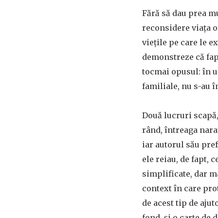
Fără să dau prea mu
reconsidere viața o
viețile pe care le e
demonstreze că faptu
tocmai opusul: în 
familiale, nu s-au î
Două lucruri scapă, 
rând, întreaga naraț
iar autorul său pref
ele reiau, de fapt,
simplificate, dar ma
context în care prot
de acest tip de ajut
fond, și o carte de