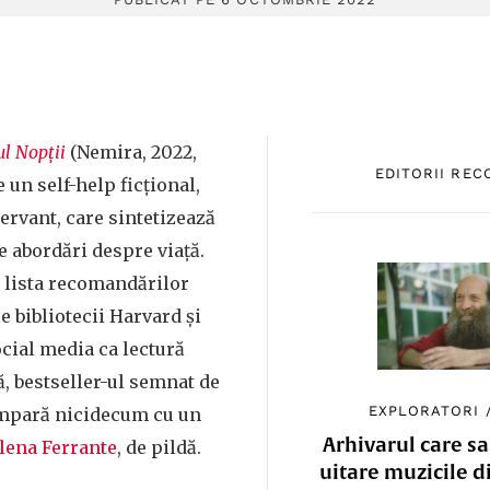
ul Nopții
(Nemira, 2022,
EDITORII RE
e un self-help ficțional,
rvant, care sintetizează
e abordări despre viață.
pe lista recomandărilor
e bibliotecii Harvard și
ocial media ca lectură
, bestseller-ul semnat de
EXPLORATORI
ompară nicidecum cu un
Arhivarul care sa
lena Ferrante
, de pildă.
uitare muzicile d