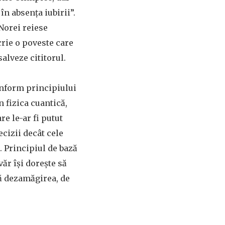
în absența iubirii”.
 Norei reiese
crie o poveste care
salveze cititorul.
onform principiului
n fizica cuantică,
e le-ar fi putut
decizii decât cele
ă. Principiul de bază
văr își dorește să
că dezamăgirea, de