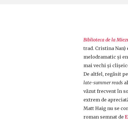
Biblioteca de la Miez
trad. Cristina Nan) 
melodramatic și ene
mai vechi și clișeic
De altfel, regăsit 
late-summer reads
al
văzut frecvent în s
extrem de apreciată
Matt Haig nu se c
roman semnat de
E