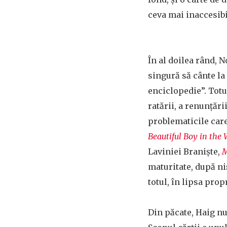
ceva mai inaccesibi
În al doilea rând, 
singură să cânte la
enciclopedie”. Totu
ratării, a renunțări
problematicile car
Beautiful Boy in the 
Laviniei Braniște,
M
maturitate, după ni
totul, în lipsa pro
Din păcate, Haig nu