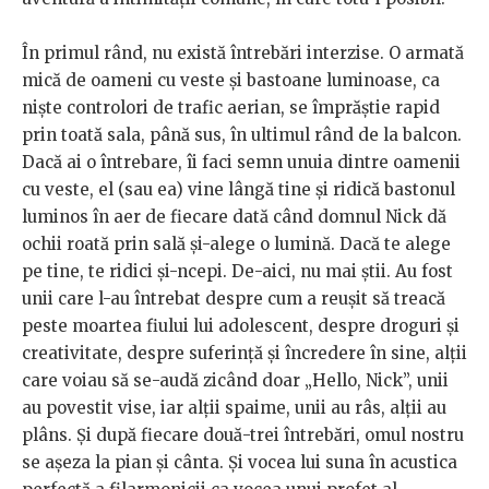
În primul rând, nu există întrebări interzise. O armată
mică de oameni cu veste și bastoane luminoase, ca
niște controlori de trafic aerian, se împrăștie rapid
prin toată sala, până sus, în ultimul rând de la balcon.
Dacă ai o întrebare, îi faci semn unuia dintre oamenii
cu veste, el (sau ea) vine lângă tine și ridică bastonul
luminos în aer de fiecare dată când domnul Nick dă
ochii roată prin sală și-alege o lumină. Dacă te alege
pe tine, te ridici și-ncepi. De-aici, nu mai știi. Au fost
unii care l-au întrebat despre cum a reușit să treacă
peste moartea fiului lui adolescent, despre droguri și
creativitate, despre suferință și încredere în sine, alții
care voiau să se-audă zicând doar „Hello, Nick”, unii
au povestit vise, iar alții spaime, unii au râs, alții au
plâns. Și după fiecare două-trei întrebări, omul nostru
se așeza la pian și cânta. Și vocea lui suna în acustica