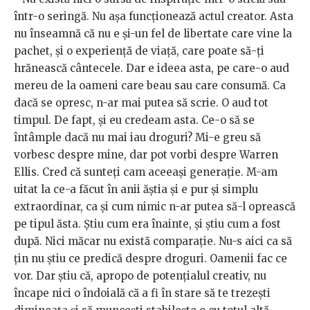
într-o seringă. Nu așa funcționează actul creator. Asta
nu înseamnă că nu e și-un fel de libertate care vine la
pachet, și o experiență de viață, care poate să-ți
hrănească cântecele. Dar e ideea asta, pe care-o aud
mereu de la oameni care beau sau care consumă. Ca
dacă se opresc, n-ar mai putea să scrie. O aud tot
timpul. De fapt, și eu credeam asta. Ce-o să se
întâmple dacă nu mai iau droguri? Mi-e greu să
vorbesc despre mine, dar pot vorbi despre Warren
Ellis. Cred că sunteți cam aceeași generație. M-am
uitat la ce-a făcut în anii ăștia și e pur și simplu
extraordinar, ca și cum nimic n-ar putea să-l oprească
pe tipul ăsta. Știu cum era înainte, și știu cum a fost
după. Nici măcar nu există comparație. Nu-s aici ca să
țin nu știu ce predică despre droguri. Oamenii fac ce
vor. Dar știu că, apropo de potențialul creativ, nu
încape nici o îndoială că a fi în stare să te trezești