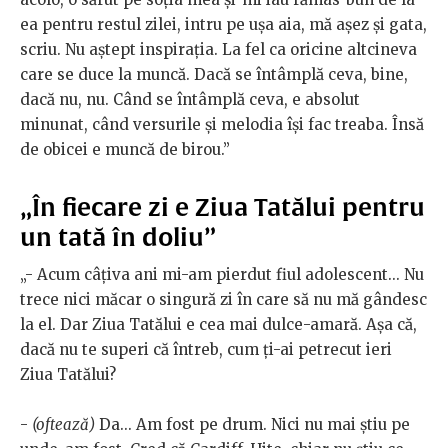
ea pentru restul zilei, intru pe ușa aia, mă așez și gata,
scriu. Nu aștept inspirația. La fel ca oricine altcineva
care se duce la muncă. Dacă se întâmplă ceva, bine,
dacă nu, nu. Când se întâmplă ceva, e absolut
minunat, când versurile și melodia își fac treaba. Însă
de obicei e muncă de birou.”
„În fiecare zi e Ziua Tatălui pentru
un tată în doliu”
„- Acum câțiva ani mi-am pierdut fiul adolescent... Nu
trece nici măcar o singură zi în care să nu mă gândesc
la el. Dar Ziua Tatălui e cea mai dulce-amară. Așa că,
dacă nu te superi că întreb, cum ți-ai petrecut ieri
Ziua Tatălui?
-
(oftează)
Da... Am fost pe drum. Nici nu mai știu pe