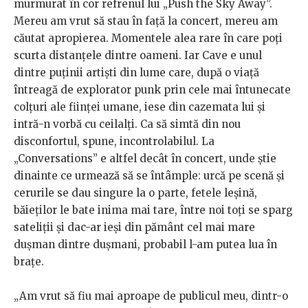
murmurat în cor refrenul lui „Push the Sky Away”.
Mereu am vrut să stau în față la concert, mereu am
căutat apropierea. Momentele alea rare în care poți
scurta distanțele dintre oameni. Iar Cave e unul
dintre puținii artiști din lume care, după o viață
întreagă de explorator punk prin cele mai întunecate
colțuri ale ființei umane, iese din cazemata lui și
intră-n vorbă cu ceilalți. Ca să simtă din nou
disconfortul, spune, incontrolabilul. La
„Conversations” e altfel decât în concert, unde știe
dinainte ce urmează să se întâmple: urcă pe scenă și
cerurile se dau singure la o parte, fetele leșină,
băieților le bate inima mai tare, între noi toți se sparg
sateliții și dac-ar ieși din pământ cel mai mare
dușman dintre dușmani, probabil l-am putea lua în
brațe.
„Am vrut să fiu mai aproape de publicul meu, dintr-o