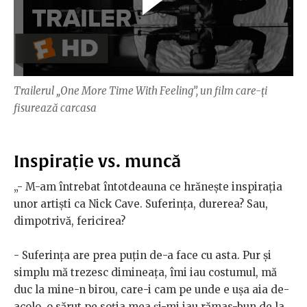
Trailerul „One More Time With Feeling”, un film care-ți
fisurează carcasa
Inspirație vs. muncă
„- M-am întrebat întotdeauna ce hrănește inspirația
unor artiști ca Nick Cave. Suferința, durerea? Sau,
dimpotrivă, fericirea?
- Suferința are prea puțin de-a face cu asta. Pur și
simplu mă trezesc dimineața, îmi iau costumul, mă
duc la mine-n birou, care-i cam pe unde e ușa aia de-
acolo, o sărut pe soția mea și-mi iau rămas-bun de la