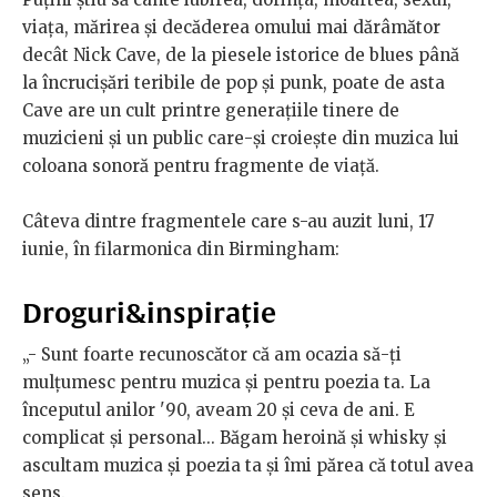
viața, mărirea și decăderea omului mai dărâmător
decât Nick Cave, de la piesele istorice de blues până
la încrucișări teribile de pop și punk, poate de asta
Cave are un cult printre generațiile tinere de
muzicieni și un public care-și croiește din muzica lui
coloana sonoră pentru fragmente de viață.
Câteva dintre fragmentele care s-au auzit luni, 17
iunie, în filarmonica din Birmingham:
Droguri&inspirație
„- Sunt foarte recunoscător că am ocazia să-ți
mulțumesc pentru muzica și pentru poezia ta. La
începutul anilor '90, aveam 20 și ceva de ani. E
complicat și personal... Băgam heroină și whisky și
ascultam muzica și poezia ta și îmi părea că totul avea
sens.