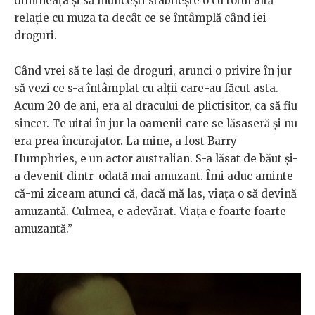
dimineața și să muncești stabilește o cu totul altă
relație cu muza ta decât ce se întâmplă când iei
droguri.
Când vrei să te lași de droguri, arunci o privire în jur
să vezi ce s-a întâmplat cu alții care-au făcut asta.
Acum 20 de ani, era al dracului de plictisitor, ca să fiu
sincer. Te uitai în jur la oamenii care se lăsaseră și nu
era prea încurajator. La mine, a fost Barry
Humphries, e un actor australian. S-a lăsat de băut și-
a devenit dintr-odată mai amuzant. Îmi aduc aminte
că-mi ziceam atunci că, dacă mă las, viața o să devină
amuzantă. Culmea, e adevărat. Viața e foarte foarte
amuzantă.”