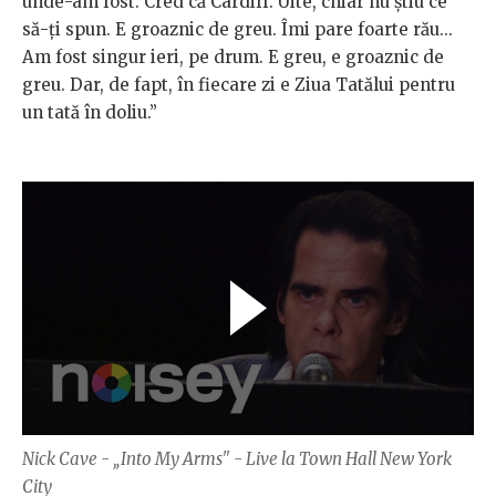
unde-am fost. Cred că Cardiff. Uite, chiar nu știu ce
să-ți spun. E groaznic de greu. Îmi pare foarte rău...
Am fost singur ieri, pe drum. E greu, e groaznic de
greu. Dar, de fapt, în fiecare zi e Ziua Tatălui pentru
un tată în doliu.”
Nick Cave - „Into My Arms" - Live la Town Hall New York
City