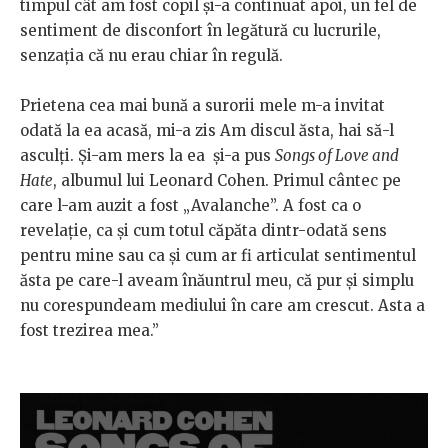
timpul cât am fost copil și-a continuat apoi, un fel de
sentiment de disconfort în legătură cu lucrurile,
senzația că nu erau chiar în regulă.
Prietena cea mai bună a surorii mele m-a invitat
odată la ea acasă, mi-a zis Am discul ăsta, hai să-l
asculți. Și-am mers la ea și-a pus
Songs of Love and
Hate
, albumul lui Leonard Cohen. Primul cântec pe
care l-am auzit a fost „Avalanche”. A fost ca o
revelație, ca și cum totul căpăta dintr-odată sens
pentru mine sau ca și cum ar fi articulat sentimentul
ăsta pe care-l aveam înăuntrul meu, că pur și simplu
nu corespundeam mediului în care am crescut. Asta a
fost trezirea mea.”