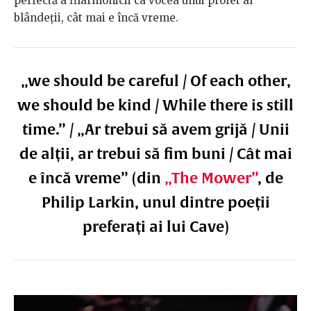
perfectă a filarmonicii ca vocea unui profet al
blândeții, cât mai e încă vreme.
„we should be careful / Of each other,
we should be kind / While there is still
time.” / „Ar trebui să avem grijă / Unii
de alții, ar trebui să fim buni / Cât mai
e încă vreme” (din
„The Mower”
, de
Philip Larkin, unul dintre poeții
preferați ai lui Cave)