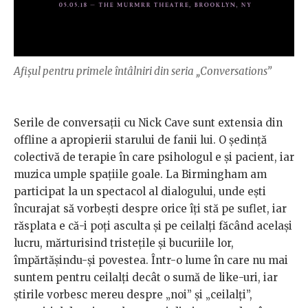
Afișul pentru primele întâlniri din seria „Conversations”
Serile de conversații cu Nick Cave sunt extensia din
offline a apropierii starului de fanii lui. O ședință
colectivă de terapie în care psihologul e și pacient, iar
muzica umple spațiile goale. La Birmingham am
participat la un spectacol al dialogului, unde ești
încurajat să vorbești despre orice îți stă pe suflet, iar
răsplata e că-i poți asculta și pe ceilalți făcând același
lucru, mărturisind tristețile și bucuriile lor,
împărtășindu-și povestea. Într-o lume în care nu mai
suntem pentru ceilalți decât o sumă de like-uri, iar
știrile vorbesc mereu despre „noi” și „ceilalți”,