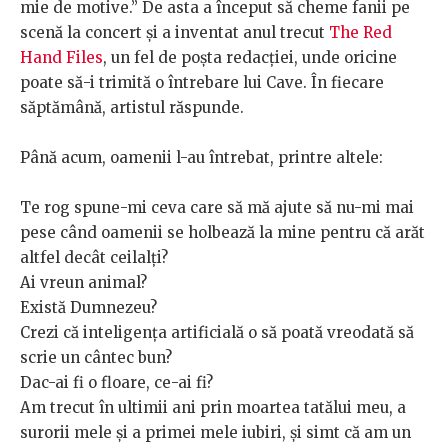
mie de motive.” De asta a început să cheme fanii pe
scenă la concert și a inventat anul trecut
The Red
Hand Files
, un fel de poșta redacției, unde oricine
poate să-i trimită o întrebare lui Cave. În fiecare
săptămână, artistul răspunde.
Până acum, oamenii l-au întrebat, printre altele:
Te rog spune-mi ceva care să mă ajute să nu-mi mai
pese când oamenii se holbează la mine pentru că arăt
altfel decât ceilalți?
Ai vreun animal?
Există Dumnezeu?
Crezi că inteligența artificială o să poată vreodată să
scrie un cântec bun?
Dac-ai fi o floare, ce-ai fi?
Am trecut în ultimii ani prin moartea tatălui meu, a
surorii mele și a primei mele iubiri, și simt că am un