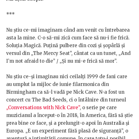
***
Nu știu ce-mi imaginam când am venit cu întrebarea
asta la mine. C-o să-mi zică cum face să nu-i fie frică.
Soluția Magică. Puțină pulbere din cozi și șopârlă și
versul din „The Mercy Seat”, cântat ca un tunet, „And
I’m not afraid to die” / „Și nu mi-e frică să mor”.
Nu știu ce-și imaginau nici ceilalți 1999 de fani care
au umplut la mijloc de iunie filarmonica din
Birmingham ca să-l vadă pe Nick Cave. N-a fost un
concert cu The Bad Seeds, ci o întâlnire din turneul
„Conversations with Nick Cave”
, o serie pe care
muzicianul a început-o în 2018, în America, fără să știe
prea bine ce face, și a prelungit-o apoi în Australia și
Europa. „E un experiment fără plasă de siguranță”, o
aventură a intimității comune, în care totu-i posibil.