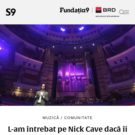
MUZICĂ
/
COMUNITATE
L-am întrebat pe Nick Cave dacă îi