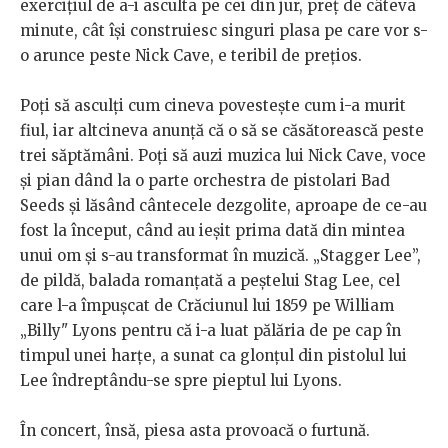
exercițiul de a-i asculta pe cei din jur, preț de câteva
minute, cât își construiesc singuri plasa pe care vor s-
o arunce peste Nick Cave, e teribil de prețios.
Poți să asculți cum cineva povestește cum i-a murit
fiul, iar altcineva anunță că o să se căsătorească peste
trei săptămâni. Poți să auzi muzica lui Nick Cave, voce
și pian dând la o parte orchestra de pistolari Bad
Seeds și lăsând cântecele dezgolite, aproape de ce-au
fost la început, când au ieșit prima dată din mintea
unui om și s-au transformat în muzică. „Stagger Lee”,
de pildă, balada romanțată a peștelui Stag Lee, cel
care l-a împușcat de Crăciunul lui 1859 pe William
„Billy" Lyons pentru că i-a luat pălăria de pe cap în
timpul unei harțe, a sunat ca glonțul din pistolul lui
Lee îndreptându-se spre pieptul lui Lyons.
În concert, însă, piesa asta provoacă o furtună.