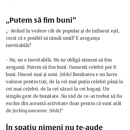
„Putem să fim buni”
„- Având în vedere cât de popular și de influent ești,
crezi că e posibil să rămâi umil? E aroganța
inevitabilă?
- Nu, nu e inevitabilă. Nu ne obligă nimeni să fim
aroganți. Putem să fim buni. Oamenii celebri pot fi
buni. Uneori mai și sunt.
(râde)
Bunătatea e un lucru
valoros pentru toți, de la cei mai puțin celebri până la
cei mai celebri, de la cei săraci la cei bogați. Un
simplu gest de bunătate. Nu văd de ce-ar trebui să fiu
exclus din această activitate doar pentru că sunt atât
de
fucking awesome
.
(râde)
”
În spațiu nimeni nu te-aude