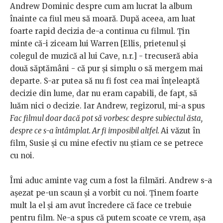
Andrew Dominic despre cum am lucrat la album
înainte ca fiul meu să moară. După aceea, am luat
foarte rapid decizia de-a continua cu filmul. Țin
minte că-i ziceam lui Warren [Ellis, prietenul și
colegul de muzică al lui Cave, n.r.] - trecuseră abia
două săptămâni - că pur și simplu o să mergem mai
departe. S-ar putea să nu fi fost cea mai înțeleaptă
decizie din lume, dar nu eram capabili, de fapt, să
luăm nici o decizie. Iar Andrew, regizorul, mi-a spus
Fac filmul doar dacă pot să vorbesc despre subiectul ăsta,
despre ce s-a întâmplat. Ar fi imposibil altfel.
Ai văzut în
film, Susie și cu mine efectiv nu știam ce se petrece
cu noi.
Îmi aduc aminte vag cum a fost la filmări. Andrew s-a
așezat pe-un scaun și a vorbit cu noi. Ținem foarte
mult la el și am avut încredere că face ce trebuie
pentru film. Ne-a spus că putem scoate ce vrem, așa