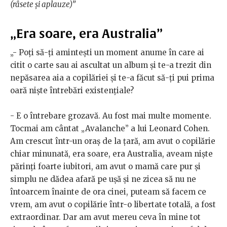
(râsete și aplauze)”
„Era soare, era Australia”
„- Poți să-ți amintești un moment anume în care ai
citit o carte sau ai ascultat un album și te-a trezit din
nepăsarea aia a copilăriei și te-a făcut să-ți pui prima
oară niște întrebări existențiale?
- E o întrebare grozavă. Au fost mai multe momente.
Tocmai am cântat „Avalanche” a lui Leonard Cohen.
Am crescut într-un oraș de la țară, am avut o copilărie
chiar minunată, era soare, era Australia, aveam niște
părinți foarte iubitori, am avut o mamă care pur și
simplu ne dădea afară pe ușă și ne zicea să nu ne
întoarcem înainte de ora cinei, puteam să facem ce
vrem, am avut o copilărie într-o libertate totală, a fost
extraordinar. Dar am avut mereu ceva în mine tot