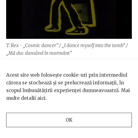
T. Rex - „Cosmic dancer” / „I dance myself into the tomb” /
„Mă duc dansând în mormânt”
Acest site web folosește cookie-uri prin intermediul
„Stagger Lee”
cărora se stochează și se prelucrează informații, în
„- Există cântece pe care de-abia aștepți să le cânți cu
scopul îmbunătățirii experienței dumneavoastră. Mai
trupa în concert?
multe detalii
aici
.
- Da, am câteva cântece pe care-mi place enorm să le
cânt, „From Her To Eternity” are niște imagini foarte
OK
puternice, la fel și „Mercy Seat”. Și „Stagger Lee”, un
cântec pe care sunt mândru să-l cânt seară după