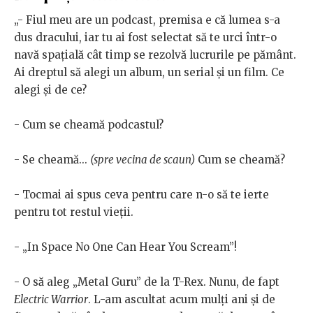
„- Fiul meu are un podcast, premisa e că lumea s-a
dus dracului, iar tu ai fost selectat să te urci într-o
navă spațială cât timp se rezolvă lucrurile pe pământ.
Ai dreptul să alegi un album, un serial și un film. Ce
alegi și de ce?
- Cum se cheamă podcastul?
- Se cheamă...
(spre vecina de scaun)
Cum se cheamă?
- Tocmai ai spus ceva pentru care n-o să te ierte
pentru tot restul vieții.
- „In Space No One Can Hear You Scream”!
- O să aleg „Metal Guru” de la T-Rex. Nunu, de fapt
Electric Warrior
. L-am ascultat acum mulți ani și de