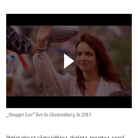
„Stagger Lee” live la Glastonbury, în 2013
Puțini știu să cânte iubirea, dorința, moartea, sexul,