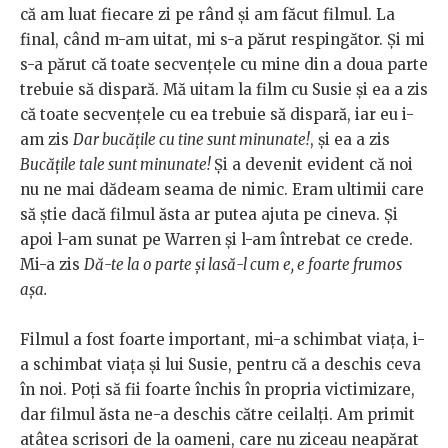
că am luat fiecare zi pe rând și am făcut filmul. La
final, când m-am uitat, mi s-a părut respingător. Și mi
s-a părut că toate secvențele cu mine din a doua parte
trebuie să dispară. Mă uitam la film cu Susie și ea a zis
că toate secvențele cu ea trebuie să dispară, iar eu i-
am zis
Dar bucățile cu tine sunt minunate!
, și ea a zis
Bucățile tale sunt minunate!
Și a devenit evident că noi
nu ne mai dădeam seama de nimic. Eram ultimii care
să știe dacă filmul ăsta ar putea ajuta pe cineva. Și
apoi l-am sunat pe Warren și l-am întrebat ce crede.
Mi-a zis
Dă-te la o parte și lasă-l cum e, e foarte frumos
așa.
Filmul a fost foarte important, mi-a schimbat viața, i-
a schimbat viața și lui Susie, pentru că a deschis ceva
în noi. Poți să fii foarte închis în propria victimizare,
dar filmul ăsta ne-a deschis către ceilalți. Am primit
atâtea scrisori de la oameni, care nu ziceau neapărat