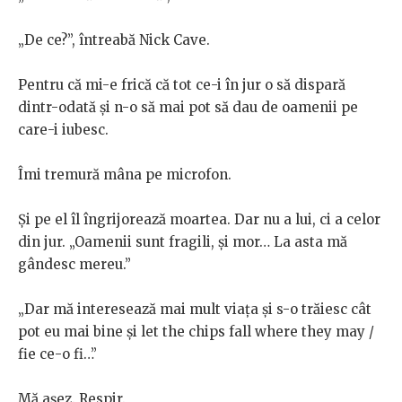
„De ce?”, întreabă Nick Cave.
Pentru că mi-e frică că tot ce-i în jur o să dispară
dintr-odată și n-o să mai pot să dau de oamenii pe
care-i iubesc.
Îmi tremură mâna pe microfon.
Și pe el îl îngrijorează moartea. Dar nu a lui, ci a celor
din jur. „Oamenii sunt fragili, și mor… La asta mă
gândesc mereu.”
„Dar mă interesează mai mult viața și s-o trăiesc cât
pot eu mai bine și let the chips fall where they may /
fie ce-o fi…”
Mă așez. Respir.