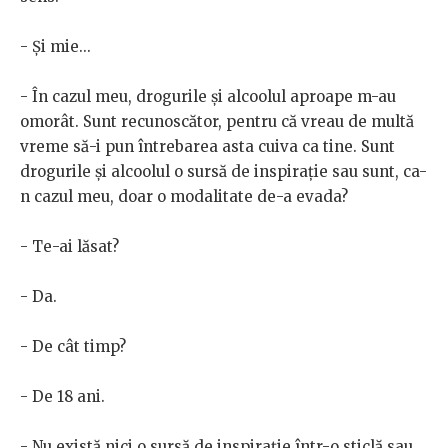
- Și mie...
- În cazul meu, drogurile și alcoolul aproape m-au
omorât. Sunt recunoscător, pentru că vreau de multă
vreme să-i pun întrebarea asta cuiva ca tine. Sunt
drogurile și alcoolul o sursă de inspirație sau sunt, ca-
n cazul meu, doar o modalitate de-a evada?
- Te-ai lăsat?
- Da.
- De cât timp?
- De 18 ani.
- Nu există nici o sursă de inspirație într-o sticlă sau