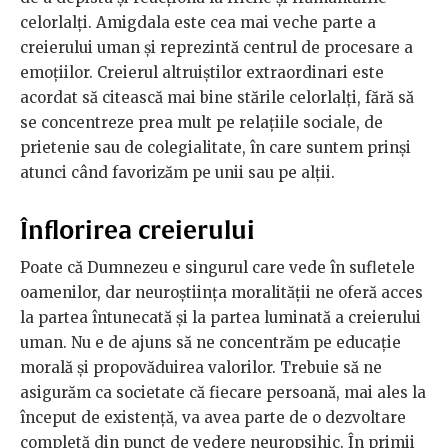
celorlalți. Amigdala este cea mai veche parte a
creierului uman și reprezintă centrul de procesare a
emoțiilor. Creierul altruiștilor extraordinari este
acordat să citească mai bine stările celorlalți, fără să
se concentreze prea mult pe relațiile sociale, de
prietenie sau de colegialitate, în care suntem prinși
atunci când favorizăm pe unii sau pe alții.
Înflorirea creierului
Poate că Dumnezeu e singurul care vede în sufletele
oamenilor, dar neuroștiința moralității ne oferă acces
la partea întunecată și la partea luminată a creierului
uman. Nu e de ajuns să ne concentrăm pe educație
morală și propovăduirea valorilor. Trebuie să ne
asigurăm ca societate că fiecare persoană, mai ales la
început de existență, va avea parte de o dezvoltare
completă din punct de vedere neuropsihic. În primii