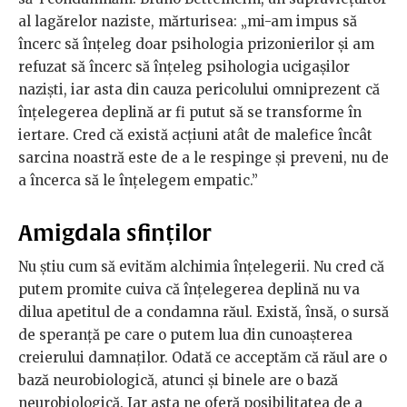
al lagărelor naziste, mărturisea: „mi-am impus să
încerc să înțeleg doar psihologia prizonierilor și am
refuzat să încerc să înțeleg psihologia ucigașilor
naziști, iar asta din cauza pericolului omniprezent că
înțelegerea deplină ar fi putut să se transforme în
iertare. Cred că există acțiuni atât de malefice încât
sarcina noastră este de a le respinge și preveni, nu de
a încerca să le înțelegem empatic.”
Amigdala sfinților
Nu știu cum să evităm alchimia înțelegerii. Nu cred că
putem promite cuiva că înțelegerea deplină nu va
dilua apetitul de a condamna răul. Există, însă, o sursă
de speranță pe care o putem lua din cunoașterea
creierului damnaților. Odată ce acceptăm că răul are o
bază neurobiologică, atunci și binele are o bază
neurobiologică. Iar asta ne oferă posibilitatea de a