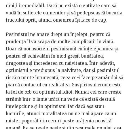
răniți iremediabil. Dacă nu există o entitate care să
vadă în sufletele oamenilor și să pedepsească bucuria
fructului oprit, atunci omenirea își face de cap.
Pesimistul ne apare drept un înțelept, pentru că
prudența îl va scăpa de multe complicații în viață.
Doar că noi asociem pesimismul cu înțelepciunea și
pentru că echivalăm în mod greșit bunătatea,
dragostea și încrederea cu naivitatea. Într-adevăr,
optimistul e predispus la naivitate, dar și pesimistul
riscă o minte întunecată, ceea ce-i face pe amândoi să
piardă contactul cu realitatea. Suspiciosul cronic este
la fel de orb ca optimistul idiot. Numai cel care crește
strâmb într-o lume urâtă nu vede că există destulă
înțelepciune și în optimism. Iar dacă așa stau
lucrurile, atunci moralitatea nu ne mai apare ca un
mister pogorât din ceruri peste urâțenia noastră
umană. Ea se poate naște și din resursele omului, așa