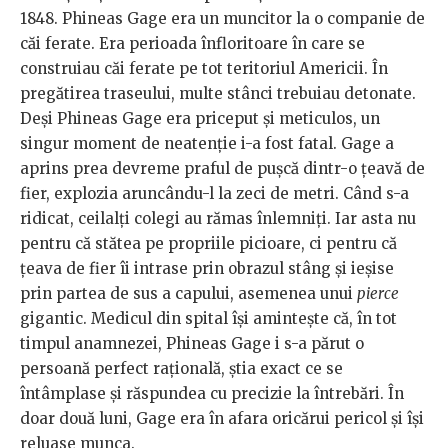
1848. Phineas Gage era un muncitor la o companie de
căi ferate. Era perioada înfloritoare în care se
construiau căi ferate pe tot teritoriul Americii. În
pregătirea traseului, multe stânci trebuiau detonate.
Deși Phineas Gage era priceput și meticulos, un
singur moment de neatenție i-a fost fatal. Gage a
aprins prea devreme praful de pușcă dintr-o țeavă de
fier, explozia aruncându-l la zeci de metri. Când s-a
ridicat, ceilalți colegi au rămas înlemniți. Iar asta nu
pentru că stătea pe propriile picioare, ci pentru că
țeava de fier îi intrase prin obrazul stâng și ieșise
prin partea de sus a capului, asemenea unui
pierce
gigantic. Medicul din spital își amintește că, în tot
timpul anamnezei, Phineas Gage i s-a părut o
persoană perfect rațională, știa exact ce se
întâmplase și răspundea cu precizie la întrebări. În
doar două luni, Gage era în afara oricărui pericol și își
reluase munca.