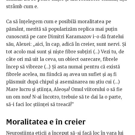
strâmb cum e.
Ca să înțelegem cum e posibilă moralitatea pe
pământ, merită să popularizăm replica mai puțin
cunoscută pe care Dimitri Karamazov i-o dă fratelui
său, Alexei: „aici, în cap, adică în creier, sunt nervi. Și
tot acolo mai sunt și niște fibre subțiri (…) Vezi tu, de
câte ori mă uit la ceva, un obiect oarecare, fibrele
încep să vibreze (…) Și asta numai pentru că există
fibrele acelea, nu fiindcă aș avea un suflet și aș fi
plăsmuit după chipul și asemănarea nu știu cui (...)
Mare lucru și știința, Aleoșa! Omul viitorului o să fie
un om nou! N-ai încotro, trebuie să te dai la o parte,
să-i faci loc științei să treacă!”
Moralitatea e în creier
Neuroștiința eticii a început să-și facă loc în vara lui