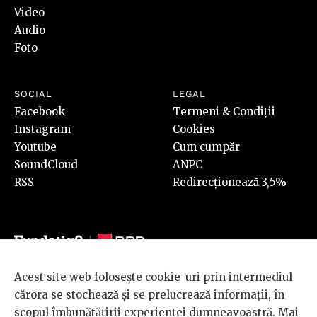
Video
Audio
Foto
SOCIAL
LEGAL
Facebook
Termeni & Condiții
Instagram
Cookies
Youtube
Cum cumpăr
SoundCloud
ANPC
RSS
Redirecționează 3,5%
Acest site web folosește cookie-uri prin intermediul
© 2026 BRD Groupe Société Générale, toate drepturile rezervate.
cărora se stochează și se prelucrează informații, în
Scena 9 este un proiect sustinut de
BRD GROUPE SOCIÉTÉ
scopul îmbunătățirii experienței dumneavoastră. Mai