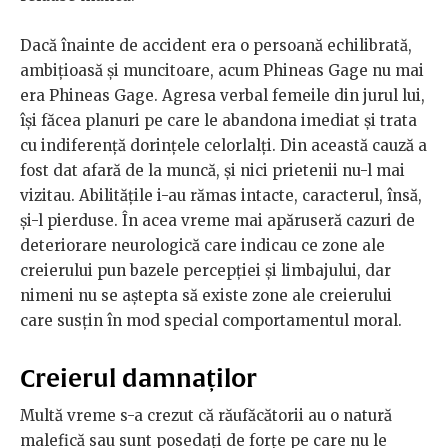
Dacă înainte de accident era o persoană echilibrată,
ambițioasă și muncitoare, acum Phineas Gage nu mai
era Phineas Gage. Agresa verbal femeile din jurul lui,
își făcea planuri pe care le abandona imediat și trata
cu indiferență dorințele celorlalți. Din această cauză a
fost dat afară de la muncă, și nici prietenii nu-l mai
vizitau. Abilitățile i-au rămas intacte, caracterul, însă,
și-l pierduse. În acea vreme mai apăruseră cazuri de
deteriorare neurologică care indicau ce zone ale
creierului pun bazele percepției și limbajului, dar
nimeni nu se aștepta să existe zone ale creierului
care susțin în mod special comportamentul moral.
Creierul damnaților
Multă vreme s-a crezut că răufăcătorii au o natură
malefică sau sunt posedați de forțe pe care nu le