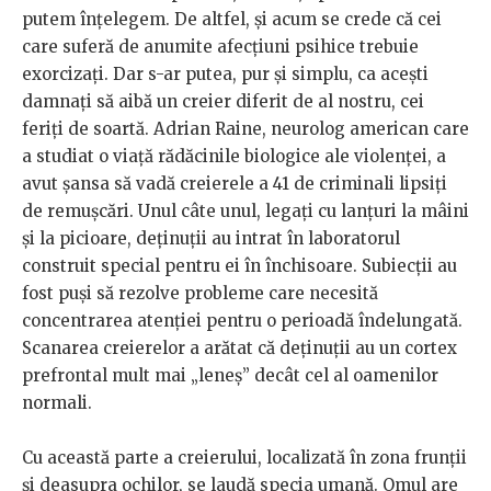
putem înțelegem. De altfel, și acum se crede că cei
care suferă de anumite afecțiuni psihice trebuie
exorcizați. Dar s-ar putea, pur și simplu, ca acești
damnați să aibă un creier diferit de al nostru, cei
feriți de soartă. Adrian Raine, neurolog american care
a studiat o viață rădăcinile biologice ale violenței, a
avut șansa să vadă creierele a 41 de criminali lipsiți
de remușcări. Unul câte unul, legați cu lanțuri la mâini
și la picioare, deținuții au intrat în laboratorul
construit special pentru ei în închisoare. Subiecții au
fost puși să rezolve probleme care necesită
concentrarea atenției pentru o perioadă îndelungată.
Scanarea creierelor a arătat că deținuții au un cortex
prefrontal mult mai „leneș” decât cel al oamenilor
normali.
Cu această parte a creierului, localizată în zona frunții
și deasupra ochilor, se laudă specia umană. Omul are