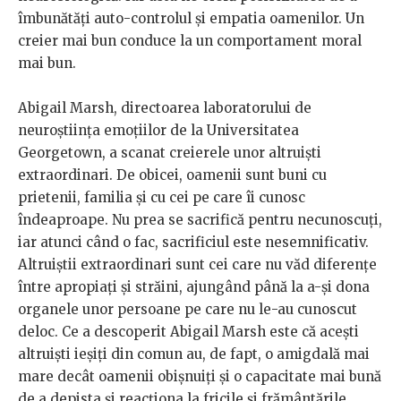
îmbunătăți auto-controlul și empatia oamenilor. Un
creier mai bun conduce la un comportament moral
mai bun.
Abigail Marsh, directoarea laboratorului de
neuroștiința emoțiilor de la Universitatea
Georgetown, a scanat creierele unor altruiști
extraordinari. De obicei, oamenii sunt buni cu
prietenii, familia și cu cei pe care îi cunosc
îndeaproape. Nu prea se sacrifică pentru necunoscuți,
iar atunci când o fac, sacrificiul este nesemnificativ.
Altruiștii extraordinari sunt cei care nu văd diferențe
între apropiați și străini, ajungând până la a-și dona
organele unor persoane pe care nu le-au cunoscut
deloc. Ce a descoperit Abigail Marsh este că acești
altruiști ieșiți din comun au, de fapt, o amigdală mai
mare decât oamenii obișnuiți și o capacitate mai bună
de a depista și reacționa la fricile și frământările