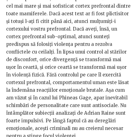
cel mai mare și mai sofisticat cortex prefrontal dintre
toate mamiferele. Dacă acest text ar fi fost plictisitor
și totuși l-ați fi citit până aici, atunci mulțumiți-i
cortexului vostru prefrontal. Dacă aveți, însă, un
cortex prefrontal sub-optimal, atunci sunteți
predispus să folosiți violența pentru a rezolva
conflictele cu ceilalți. În lipsa unui control al stărilor
de disconfort, orice divergență se transformă mai
ușor în ceartă, și orice ceartă se transformă mai ușor
în violență fizică. Fără controlul pe care îl exercită
cortexul prefrontal, comportamentul uman este lăsat
la îndemâna reacțiilor emoționale brutale. Așa cum
am văzut și în cazul lui Phineas Gage, apar inevitabil
schimbări de personalitate care sunt antisociale. Nu
întâmplător subiecții analizați de Adrian Raine sunt
foarte impulsivi. Pe lângă faptul că au dereglări
emoționale, acești criminali nu au creierul necesar
pentru a stinge focul violenței.