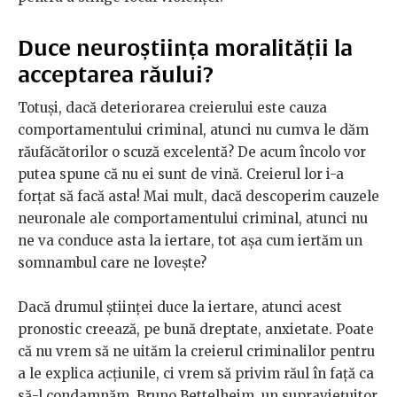
Duce neuroștiința moralității la
acceptarea răului?
Totuși, dacă deteriorarea creierului este cauza
comportamentului criminal, atunci nu cumva le dăm
răufăcătorilor o scuză excelentă? De acum încolo vor
putea spune că nu ei sunt de vină. Creierul lor i-a
forțat să facă asta! Mai mult, dacă descoperim cauzele
neuronale ale comportamentului criminal, atunci nu
ne va conduce asta la iertare, tot așa cum iertăm un
somnambul care ne lovește?
Dacă drumul științei duce la iertare, atunci acest
pronostic creează, pe bună dreptate, anxietate. Poate
că nu vrem să ne uităm la creierul criminalilor pentru
a le explica acțiunile, ci vrem să privim răul în față ca
să-l condamnăm. Bruno Bettelheim, un supraviețuitor