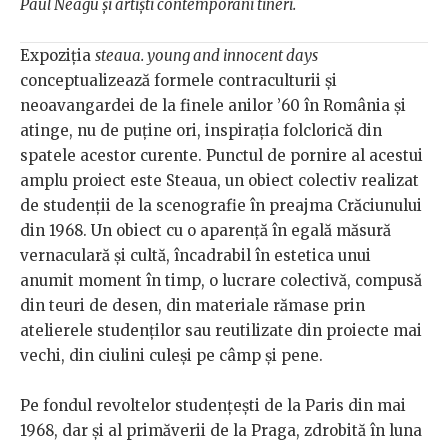
Paul Neagu și artiști contemporani tineri.
Expoziția
steaua. young and innocent days
conceptualizează formele contraculturii și
neoavangardei de la finele anilor ’60 în România și
atinge, nu de puține ori, inspirația folclorică din
spatele acestor curente. Punctul de pornire al acestui
amplu proiect este Steaua, un obiect colectiv realizat
de studenții de la scenografie în preajma Crăciunului
din 1968. Un obiect cu o aparență în egală măsură
vernaculară și cultă, încadrabil în estetica unui
anumit moment în timp, o lucrare colectivă, compusă
din teuri de desen, din materiale rămase prin
atelierele studenților sau reutilizate din proiecte mai
vechi, din ciulini culeși pe câmp și pene.
Pe fondul revoltelor studențești de la Paris din mai
1968, dar și al primăverii de la Praga, zdrobită în luna