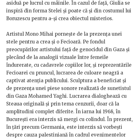
asiduă pe lucrul cu mâinile. În cazul de față, Giulia se
inspiră din forma Stelei și poate că și din costumul lui
Boruzescu pentru a-și crea obiectul misterios.
Artistul Mono Mihai pornește de la prezența unei
stele pentru a crea și o Fecioară. Pe fondul
preocupărilor artistului față de genocidul din Gaza și
plecând de la analogii vizuale între femeile
îndurerate, cu cadavrele copiilor lor, și reprezentările
Fecioarei cu pruncul, lucrarea de culoare neagră a
captivat atenția publicului. Sculptura a beneficiat și
de prezența unei piese sonore realizată de sunetistul
din Gaza Mohamed Yaghi. Lucrarea dialoghează cu
Steaua originală și prin tema cenzurii, doar că la
amplitudini complet diferite. În iarna lui 1968, în
București era interzis să mergi cu colindul. În prezent,
în țări precum Germania, este interzis să vorbești
despre cauza palestiniană în cadrul evenimentelor