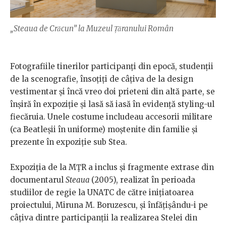
„Steaua de Crăcun” la Muzeul Țăranului Român
Fotografiile tinerilor participanți din epocă, studenții
de la scenografie, însoțiți de câțiva de la design
vestimentar și încă vreo doi prieteni din altă parte, se
înșiră în expoziție și lasă să iasă în evidență styling-ul
fiecăruia. Unele costume includeau accesorii militare
(ca Beatleșii în uniforme) moștenite din familie și
prezente în expoziție sub Stea.​
Expoziția de la MȚR a inclus și fragmente extrase din
documentarul
Steaua
(2005), realizat în perioada
studiilor de regie la UNATC de către inițiatoarea
proiectului, Miruna M. Boruzescu, și înfățișându-i pe
câțiva dintre participanții la realizarea Stelei din