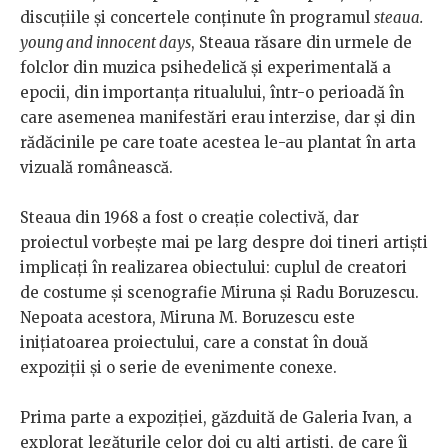
discuțiile și concertele conținute în programul
steaua.
young and innocent days
, Steaua răsare din urmele de
folclor din muzica psihedelică și experimentală a
epocii, din importanța ritualului, într-o perioadă în
care asemenea manifestări erau interzise, dar și din
rădăcinile pe care toate acestea le-au plantat în arta
vizuală românească.​
Steaua din 1968 a fost o creație colectivă, dar
proiectul vorbește mai pe larg despre doi tineri artiști
implicați în realizarea obiectului: cuplul de creatori
de costume și scenografie Miruna și Radu Boruzescu.
Nepoata acestora, Miruna M. Boruzescu este
inițiatoarea proiectului, care a constat în două
expoziții și o serie de evenimente conexe.
Prima parte a expoziției, găzduită de Galeria Ivan, a
explorat legăturile celor doi cu alți artiști, de care îi