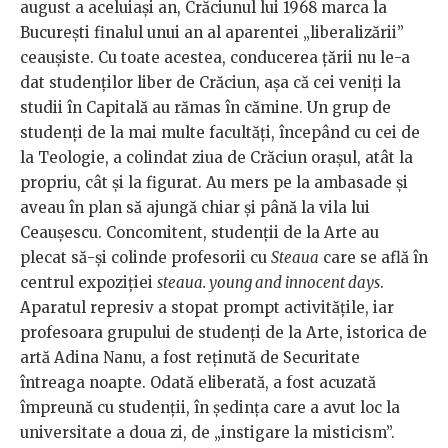
august a aceluiași an, Crăciunul lui 1968 marca la
București finalul unui an al aparentei „liberalizării”
ceaușiste. Cu toate acestea, conducerea țării nu le-a
dat studenților liber de Crăciun, așa că cei veniți la
studii în Capitală au rămas în cămine. Un grup de
studenți de la mai multe facultăți, începând cu cei de
la Teologie, a colindat ziua de Crăciun orașul, atât la
propriu, cât și la figurat. Au mers pe la ambasade și
aveau în plan să ajungă chiar și până la vila lui
Ceaușescu. Concomitent, studenții de la Arte au
plecat să-și colinde profesorii cu
Steaua
care se află în
centrul expoziției
steaua. young and innocent days
.
Aparatul represiv a stopat prompt activitățile, iar
profesoara grupului de studenți de la Arte, istorica de
artă Adina Nanu, a fost reținută de Securitate
întreaga noapte. Odată eliberată, a fost acuzată
împreună cu studenții, în ședința care a avut loc la
universitate a doua zi, de „instigare la misticism”.​