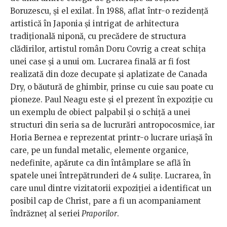
Boruzescu, și el exilat. În 1988, aflat într-o rezidență
artistică în Japonia și intrigat de arhitectura
tradițională niponă, cu precădere de structura
clădirilor, artistul român Doru Covrig a creat schița
unei case și a unui om. Lucrarea finală ar fi fost
realizată din doze decupate și aplatizate de Canada
Dry, o băutură de ghimbir, prinse cu cuie sau poate cu
pioneze. Paul Neagu este și el prezent în expoziție cu
un exemplu de obiect palpabil și o schiță a unei
structuri din seria sa de lucrurări antropocosmice, iar
Horia Bernea e reprezentat printr-o lucrare uriașă în
care, pe un fundal metalic, elemente organice,
nedefinite, apărute ca din întâmplare se află în
spatele unei întrepătrunderi de 4 sulițe. Lucrarea, în
care unul dintre vizitatorii expoziției a identificat un
posibil cap de Christ, pare a fi un acompaniament
îndrăzneț al seriei
Praporilor
.​