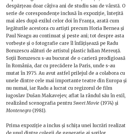
despărțeau doar câțiva ani de studiu sau de vârstă. O
serie de corespondențe inclusă în expoziție, întețită
mai ales după exilul celor doi în Franța, arată cum
legăturile acestora cu artiști precum Horia Bernea și
Paul Neagu au continuat și peste ani; tot despre asta
vorbește și o fotografie care îl înfățișează pe Radu
Boruzescu alături de artistul plastic Iulian Mereuță.
Soții Boruzescu s-au bucurat de o carieră prodigioasă
în România, dar cu precădere la Paris, unde s-au
mutat în 1975. Au avut astfel prilejul de a colabora cu
unele dintre cele mai importante teatre din Europa și
nu numai, iar Radu a lucrat cu regizorul de film
iugoslav Dušan Makavejev, aflat la rândul său în exil,
realizând scenografia pentru
Sweet Movie
(1974) și
Montenegro
(1981).
Prima expoziție a inclus și schița unei lucrări realizat
de unul dintre colegii de generație ai soților