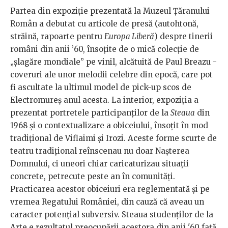
Partea din expoziție prezentată la Muzeul Țăranului
Român a debutat cu articole de presă (autohtonă,
străină, rapoarte pentru
Europa Liberă
) despre tinerii
români din anii ’60, însoțite de o mică colecție de
„șlagăre mondiale” pe vinil, alcătuită de Paul Breazu -
coveruri ale unor melodii celebre din epocă, care pot
fi ascultate la ultimul model de pick-up scos de
Electromureș anul acesta. La interior, expoziția a
prezentat portretele participanților de la
Steaua
din
1968 și o contextualizare a obiceiului, însoțit în mod
tradițional de Viflaimi și Irozi. Aceste forme scurte de
teatru tradițional reînscenau nu doar Nașterea
Domnului, ci uneori chiar caricaturizau situații
concrete, petrecute peste an în comunități.
Practicarea acestor obiceiuri era reglementată și pe
vremea Regatului României, din cauză că aveau un
caracter potențial subversiv. Steaua studenților de la
Arte e rezultatul preocupării acestora din anii '60 față