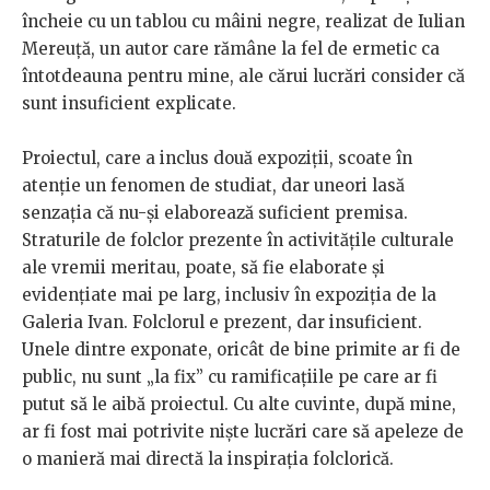
încheie cu un tablou cu mâini negre, realizat de Iulian
Mereuță, un autor care rămâne la fel de ermetic ca
întotdeauna pentru mine, ale cărui lucrări consider că
sunt insuficient explicate.​
Proiectul, care a inclus două expoziții, scoate în
atenție un fenomen de studiat, dar uneori lasă
senzația că nu-și elaborează suficient premisa.
Straturile de folclor prezente în activitățile culturale
ale vremii meritau, poate, să fie elaborate și
evidențiate mai pe larg, inclusiv în expoziția de la
Galeria Ivan. Folclorul e prezent, dar insuficient.
Unele dintre exponate, oricât de bine primite ar fi de
public, nu sunt „la fix” cu ramificațiile pe care ar fi
putut să le aibă proiectul. Cu alte cuvinte, după mine,
ar fi fost mai potrivite niște lucrări care să apeleze de
o manieră mai directă la inspirația folclorică.