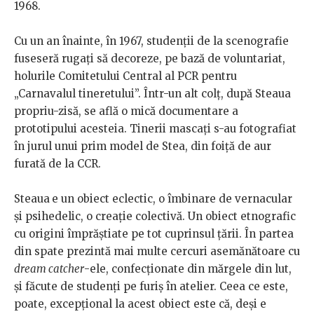
1968.
Cu un an înainte, în 1967, studenții de la scenografie
fuseseră rugați să decoreze, pe bază de voluntariat,
holurile Comitetului Central al PCR pentru
„Carnavalul tineretului”. Într-un alt colț, după Steaua
propriu-zisă, se află o mică documentare a
prototipului acesteia. Tinerii mascați s-au fotografiat
în jurul unui prim model de Stea, din foiță de aur
furată de la CCR.​
Steaua
e un obiect eclectic, o îmbinare de vernacular
și psihedelic, o creație colectivă. Un obiect etnografic
cu origini împrăștiate pe tot cuprinsul țării. În partea
din spate prezintă mai multe cercuri asemănătoare cu
dream catcher
-ele, confecționate din mărgele din lut,
și făcute de studenți pe furiș în atelier. Ceea ce este,
poate, excepțional la acest obiect este că, deși e