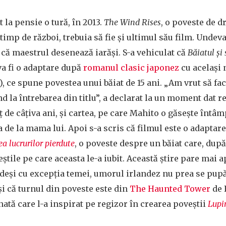
 la pensie o tură, în 2013.
The Wind Rises
, o poveste de 
 timp de război, trebuia să fie și ultimul său film. Undev
e că maestrul desenează iarăși. S-a vehiculat că
Băiatul și 
va fi o adaptare după
romanul clasic japonez
cu același
 ce spune povestea unui băiat de 15 ani. „Am vrut să fac
nd la întrebarea din titlu”, a declarat la un moment dat r
eț de câțiva ani, și cartea, pe care Mahito o găsește întâ
ea de la mama lui. Apoi s-a scris că filmul este o adapta
ea lucrurilor pierdute
, o poveste despre un băiat care, du
eștile pe care aceasta le-a iubit. Această știre pare mai 
, deși cu excepția temei, umorul irlandez nu prea se pup
și că turnul din poveste este din
The Haunted Tower
de
ată care l-a inspirat pe regizor în crearea poveștii
Lupi