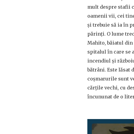
mult despre stafii 
oamenii vii, cei ti
și trebuie să ia în 
părinți. O lume tre
Mahito, băiatul din
spitalul în care se a
incendiul și războiu
bătrâni. Este lăsat
coșmarurile sunt ve
cărțile vechi, cu de
încununat de o lite