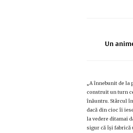
Un anime 
„A înnebunit de la 
construit un turn c
înăuntru. Stârcul î
dacă din cioc îi ie
la vedere ditamai d
sigur că își fabrică