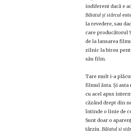
indiferent dacă e a
Băiatul și stârcul
este
la revedere, sau da
care producătorul 
de la lansarea film
zilnic la birou pen
său film.
Tare mult i-a plăcu
filmul ăsta. Și asta
cu acel apus interm
căzând drept din no
întinde o linie de 
Sunt doar o aparenț
târziu.
Băiatul și stâ