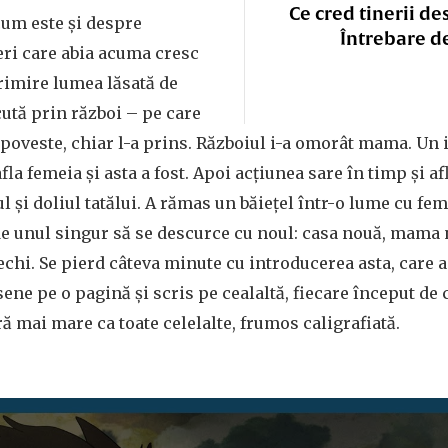
Ce cred tinerii de
cum este și despre
Întrebare d
neri care abia acuma cresc
primire lumea lăsată de
cută prin război – pe care
 poveste, chiar l-a prins. Războiul i-a omorât mama. Un
fla femeia și asta a fost. Apoi acțiunea sare în timp și afli
l și doliul tatălui. A rămas un băiețel într-o lume cu fem
 de unul singur să se descurce cu noul: casa nouă, mama n
chi. Se pierd câteva minute cu introducerea asta, care 
sene pe o pagină și scris pe cealaltă, fiecare început de 
ră mai mare ca toate celelalte, frumos caligrafiată.