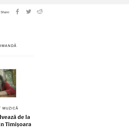
COMANDĂ
/
MUZICĂ
lvează de la
in Timișoara