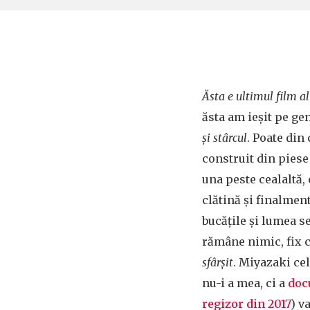
Ăsta e ultimul film a
ăsta am ieșit pe gen
și stârcul
. Poate din
construit din piese
una peste cealaltă,
clătină și finalmen
bucățile și lumea 
rămâne nimic, fix 
sfârșit
. Miyazaki cel
nu-i a mea, ci a
doc
regizor din 2017
) v