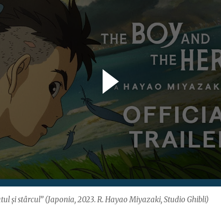
atul și stârcul” (Japonia, 2023. R. Hayao Miyazaki, Studio Ghibli)