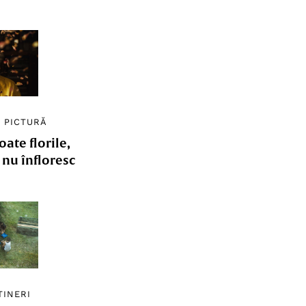
/
PICTURĂ
ate florile,
e nu înfloresc
TINERI