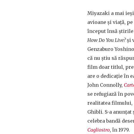
Miyazaki a mai ieșit
avioane și viață, pe
început însă știril
How Do You Live?
și 
Genzaburo Yoshino),
că nu știu să răspu
film doar titlul, pr
are o dedicație în 
John Connolly,
Cart
se refugiază în pov
realitatea filmului
Ghibli. S-a anunțat 
celebra bandă desen
Cagliostro
, în 1979.