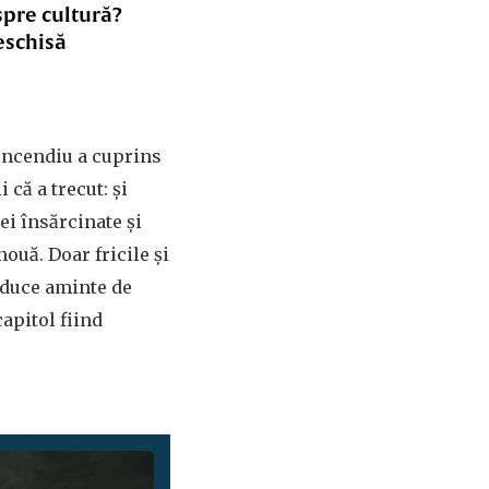
spre cultură?
eschisă
 incendiu a cuprins
 că a trecut: și
ei însărcinate și
ouă. Doar fricile și
aduce aminte de
capitol fiind