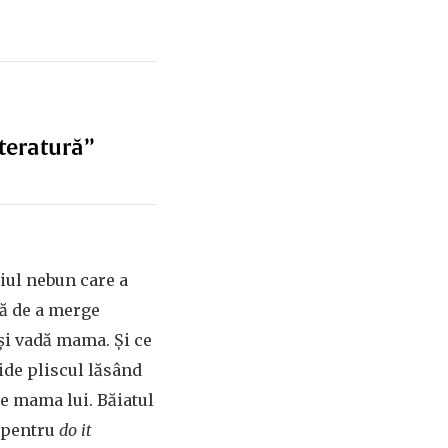
iteratură”
hiul nebun care a
lă de a merge
-și vadă mama. Și ce
ide pliscul lăsând
de mama lui. Băiatul
e pentru
do it