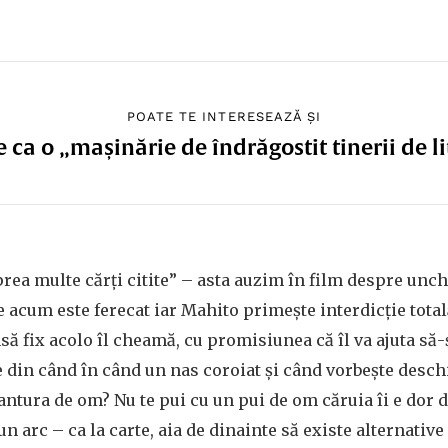
POATE TE INTERESEAZĂ ȘI
ca o „mașinărie de îndrăgostit tinerii de l
prea multe cărți citite” – asta auzim în film despre unc
e acum este ferecat iar Mahito primește interdicție tota
nsă fix acolo îl cheamă, cu promisiunea că îl va ajuta să
se din când în când un nas coroiat și când vorbește desch
antura de om? Nu te pui cu un pui de om căruia îi e dor 
 un arc – ca la carte, aia de dinainte să existe alternativ