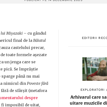
l lui Miyazaki
– cu gândul
EDITORII RE
ericul final de la
Băiatul
 cauza castelului precar,
 de toate formele așezate
 ca un jenga care se
te pică. Se împrăștie
se sparge până nu mai
ca nimicul din
Poveste fără
EXPLORATORI
 fără de sfârșit (metafora
Arhivarul care sa
umentarului despre
uitare muzicile d
a fi imposibil de uitat,