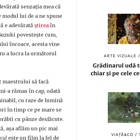
devărată senzația mea că
 modul lui de a ne spune
că e adevărată
știrea
în
Suzuki povestește cum,
ului încoace, acesta vine
tru a lucra la următorul
ARTE VIZUALE
Grădinarul udă to
chiar și pe cele c
t maestrului să facă
 mi-a rămas în cap, odată
inabil, cu raze de lumină
ri în timp ce pe mare se
corăbii cu pânze desfăcute.
ă, așa aflăm un pic mai
VIAȚĂ&CO
/
rcul
este un film la fel de