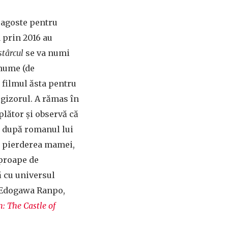
dragoste pentru
a prin 2016 au
stârcul
se va numi
 nume (de
 filmul ăsta pentru
egizorul. A rămas în
mplător și observă că
re după romanul lui
pă pierderea mamei,
aproape de
ă cu universul
Edogawa Ranpo,
n: The Castle of