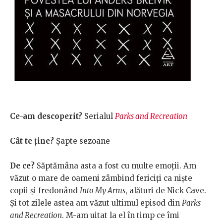
Ce-am descoperit?
Serialul
Parks and Recreation
Cât te ține?
Șapte sezoane
De ce?
Săptămâna asta a fost cu multe emoții. Am
văzut o mare de oameni zâmbind fericiți ca niște
copii și fredonând
Into My Arms
, alături de Nick Cave.
Și tot zilele astea am văzut ultimul episod din
Parks
and Recreation
. M-am uitat la el în timp ce îmi