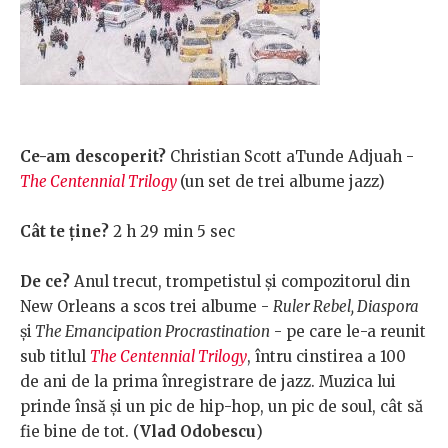
Ce-am descoperit?
Christian Scott aTunde Adjuah -
The Centennial Trilogy
(un set de trei albume jazz)
Cât te ține?
2 h 29 min 5 sec
De ce?
Anul trecut, trompetistul și compozitorul din
New Orleans a scos trei albume -
Ruler Rebel, Diaspora
și
The Emancipation Procrastination
- pe care le-a reunit
sub titlul
The Centennial Trilogy
, întru cinstirea a 100
de ani de la prima înregistrare de jazz. Muzica lui
prinde însă și un pic de hip-hop, un pic de soul, cât să
fie bine de tot. (
Vlad Odobescu
)