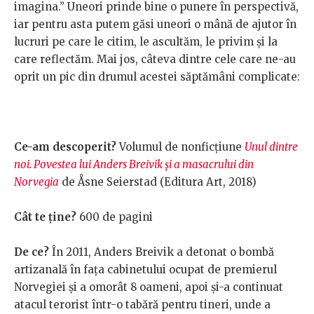
imagina.” Uneori prinde bine o punere în perspectivă,
iar pentru asta putem găsi uneori o mână de ajutor în
lucruri pe care le citim, le ascultăm, le privim și la
care reflectăm. Mai jos, câteva dintre cele care ne-au
oprit un pic din drumul acestei săptămâni complicate:
Ce-am descoperit?
Volumul de nonficţiune
Unul dintre
noi. Povestea lui Anders Breivik şi a masacrului din
Norvegia
de Åsne Seierstad (Editura Art, 2018)
Cât te ţine?
600 de pagini
De ce?
În 2011, Anders Breivik a detonat o bombă
artizanală în faţa cabinetului ocupat de premierul
Norvegiei şi a omorât 8 oameni, apoi şi-a continuat
atacul terorist într-o tabără pentru tineri, unde a