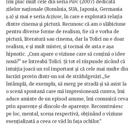
Îmi plac mult cele din seria
Parc
(2007) dedicată
zilelor naționale (România, SUA, Japonia, Germania
ș.a) și mai e seria
Acțiune
, în care e explorată relația
dintre cinema și pictură. Recunosc că am o slăbiciune
pentru diverse forme de realism, fie că e vorba de
pictură, literatură sau cinema, dar la Tolici nu e doar
realism, e și mult mister, și tocmai de asta e așa
hipnotic. „Cum apare o viziune care să conțină o idee
nouă?” se întreabă Tolici. Și tot el răspunde zicând că
intuiția joacă un rol important și că cele mai multe din
lucrări provin dintr-un soi de străfulgerări.„Se
întâmplă, de exemplu, să merg pe stradă și să asist la
o scenă spontană care mă impresionează cumva, îmi
aduce aminte de un episod anume, îmi comunică ceva
prin aparențe și dincolo de aparențe. Reconstruiesc
pe loc, mental, scena respectivă, obținând o viziune
esențializată a ceea ce văd în fața ochilor.”