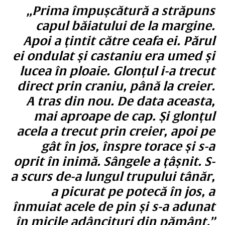
„Prima împuşcătură a străpuns
capul băiatului de la margine.
Apoi a ţintit către ceafa ei. Părul
ei ondulat şi castaniu era umed şi
lucea în ploaie. Glonţul i-a trecut
direct prin craniu, până la creier.
A tras din nou. De data aceasta,
mai aproape de cap. Şi glonţul
acela a trecut prin creier, apoi pe
gât în jos, înspre torace şi s-a
oprit în inimă. Sângele a ţâşnit. S-
a scurs de-a lungul trupului tânăr,
a picurat pe potecă în jos, a
înmuiat acele de pin şi s-a adunat
în micile adâncituri din pământ.”