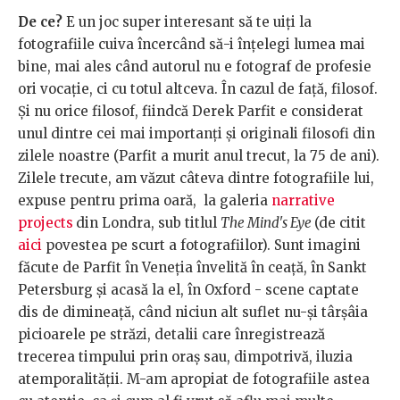
De ce?
E un joc super interesant să te uiți la
fotografiile cuiva încercând să-i înțelegi lumea mai
bine, mai ales când autorul nu e fotograf de profesie
ori vocație, ci cu totul altceva. În cazul de față, filosof.
Și nu orice filosof, fiindcă Derek Parfit e considerat
unul dintre cei mai importanți și originali filosofi din
zilele noastre (Parfit a murit anul trecut, la 75 de ani).
Zilele trecute, am văzut câteva dintre fotografiile lui,
expuse pentru prima oară, la galeria
narrative
projects
din Londra, sub titlul
The Mind's Eye
(de citit
aici
povestea pe scurt a fotografiilor). Sunt imagini
făcute de Parfit în Veneția învelită în ceață, în Sankt
Petersburg și acasă la el, în Oxford - scene captate
dis de dimineață, când niciun alt suflet nu-și târșâia
picioarele pe străzi, detalii care înregistrează
trecerea timpului prin oraș sau, dimpotrivă, iluzia
atemporalității. M-am apropiat de fotografiile astea