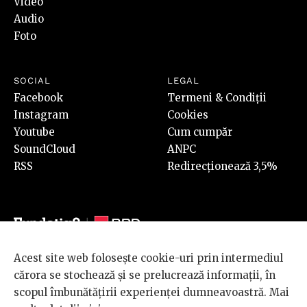
Video
Audio
Foto
SOCIAL
LEGAL
Facebook
Termeni & Condiții
Instagram
Cookies
Youtube
Cum cumpăr
SoundCloud
ANPC
RSS
Redirecționează 3,5%
Acest site web folosește cookie-uri prin intermediul
© 2026 BRD Groupe Société Générale, toate drepturile rezervate.
cărora se stochează și se prelucrează informații, în
Scena 9 este un proiect sustinut de
BRD GROUPE SOCIÉTÉ
scopul îmbunătățirii experienței dumneavoastră. Mai
GÉNÉRALE
.