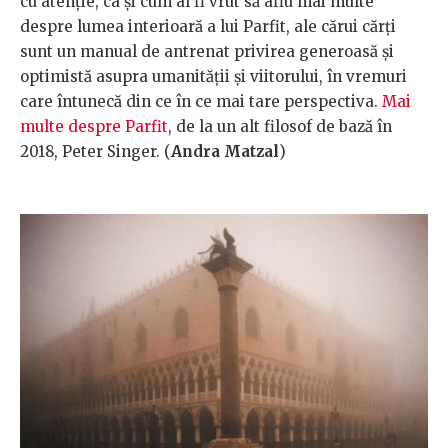
cu atenție, ca și cum al fi vrut să aflu mai multe
despre lumea interioară a lui Parfit, ale cărui cărți
sunt un manual de antrenat privirea generoasă și
optimistă asupra umanității și viitorului, în vremuri
care întunecă din ce în ce mai tare perspectiva.
Mai
multe despre Parfit
, de la un alt filosof de bază în
2018, Peter Singer. (
Andra Matzal
)