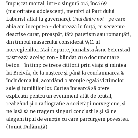
împuşcat mortal, într-o singură oră, încă 69
(majoritatea adolescenţi, membri ai Partidului
Laburist aflat la guvernare).
Unul dintre noi
- pe care
abia am început-o - debutează în forţă, cu secvenţe
descrise curat, proaspăt, fără patetism sau romanţări,
din timpul masacrului considerat 9/11-ul
norvegienilor. Mai departe, jurnalista Åsne Seierstad
păstrează acelaşi ton - blindat cu o documentare
beton - în timp ce trece cititorii prin viaţa şi mintea
lui Breivik, de la naştere şi până la condamnarea &
închiderea lui, acordând o atenţie egală victimelor
sale şi familiilor lor. Cartea încearcă să ofere
explicaţii pentru un eveniment atât de brutal,
realizând şi o radiografie a societăţii norvegiene, şi
ne lasă să ne tragem singuri concluziile şi să ne
alegem tipul de emoţie cu care parcurgem povestea.
(
Ionuț Dulămiță
)