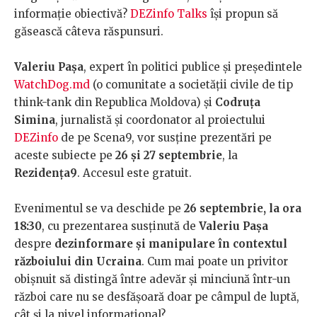
informație obiectivă?
DEZinfo Talks
își propun să
găsească câteva răspunsuri.
Valeriu Pașa
, expert în politici publice și președintele
WatchDog.md
(o comunitate a societății civile de tip
think-tank din Republica Moldova) și
Codruța
Simina
, jurnalistă și coordonator al proiectului
DEZinfo
de pe Scena9, vor susține prezentări pe
aceste subiecte pe
26 și 27 septembrie
, la
Rezidența9
. Accesul este gratuit.
Evenimentul se va deschide pe
26 septembrie, la ora
18:30
, cu prezentarea susținută de
Valeriu Pașa
despre
dezinformare și manipulare în contextul
războiului din Ucraina
. Cum mai poate un privitor
obișnuit să distingă între adevăr și minciună într-un
război care nu se desfășoară doar pe câmpul de luptă,
cât și la nivel informațional?