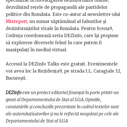
specializat în investigarea dezinformării online,
dezvăluind rețele de propagandă ale partidelor
politice din România. Este co-autor al newsletter-ului
Misreport
, un sumar săptămânal al falsurilor și
dezinformărilor virale în România. Pentru Scena9,
Codruța coordonează seria DEZinfo, care își propune
să exploreze diversele feluri în care putem fi
manipulați în mediul virtual.
Accesul la DEZinfo Talks este gratuit. Evenimentele
vor avea loc la Rezidența9, pe strada I.L. Caragiale 32,
București.
DEZinfo
este un proiect editorial finanțat în parte printr-un
grant al Departamentului de Stat al S.U.A. Opiniile,
constatările şi concluziile prezentate în cadrul textelor sunt
ale autorului/autorilor şi nu le reflectă neapărat pe cele ale
Departamentului de Stat al S.U.A