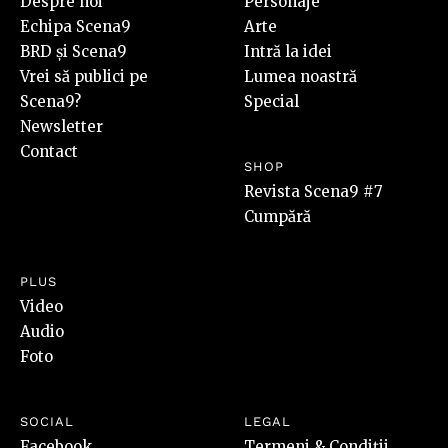
Despre noi
Personaje
Echipa Scena9
Arte
BRD și Scena9
Intră la idei
Vrei să publici pe
Lumea noastră
Scena9?
Special
Newsletter
Contact
SHOP
Revista Scena9 #7
Cumpără
PLUS
Video
Audio
Foto
SOCIAL
LEGAL
Facebook
Termeni & Condiții