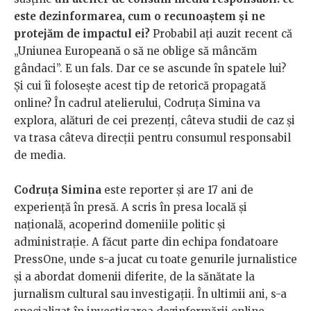
este dezinformarea, cum o recunoaștem și ne
protejăm de impactul ei?
Probabil ați auzit recent că
„Uniunea Europeană o să ne oblige să mâncăm
gândaci”. E un fals. Dar ce se ascunde în spatele lui?
Și cui îi folosește acest tip de retorică propagată
online? În cadrul atelierului, Codruța Simina va
explora, alături de cei prezenți, câteva studii de caz și
va trasa câteva direcții pentru consumul responsabil
de media.
Codruța Simina
este reporter și are 17 ani de
experiență în presă. A scris în presa locală și
națională, acoperind domeniile politic și
administrație. A făcut parte din echipa fondatoare
PressOne, unde s-a jucat cu toate genurile jurnalistice
și a abordat domenii diferite, de la sănătate la
jurnalism cultural sau investigații. În ultimii ani, s-a