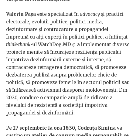
Valeriu Pașa
este specializat în
advocacy
și practici
electorale, evoluții politice, politici media,
dezinformare și contracarare a propagandei.
Împreună cu alți experți în politici publice, a înființat
think-thank
-ul WatchDog.MD și a implementat diverse
proiecte menite să încurajeze reziliența publicului
împotriva dezinformării externe și interne, să
contracareze retragerea democratică, să promoveze
dezbaterea publică asupra problemelor cheie de
politică, să promoveze femeile în sectorul politicii sau
să întărească activismul diasporei moldovenești. Din
2020, conduce o campanie amplă de ridicare a
nivelului de rezistență a societății împotriva
propagandei și dezinformării.
Pe
27 septembrie la ora 18:30
,
Codruța Simina
va
susține
un atelier de consum media responsabil: ce