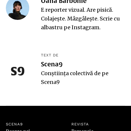
Oana Barbonie
E reporter vizual. Are pisică.
Colajește. Mâzgâlește. Scrie cu
albastru pe
Instagram
.
TEXT DE
Scena9
Conștiința colectivă de pe
Scena9
SCENA9
REVISTA