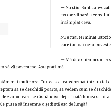
— Nu știu. Sunt convocat 
extraordinară a consiliulu
întâmplat ceva.
Nu a mai terminat istori
care tocmai ne-o poveste
— Mă duc chiar acum, a s
Am să vă povestesc. Așteptați-mă.
ptăm mai multe ore. Curtea s-a transformat într-un fel 
șteptam să se deschidă poarta, să vedem cum se deschide 
ți de zvonul care se răspândise deja. Toată lumea se uita
. Ce putea să însemne o ședință așa de lungă?