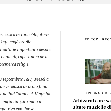
el este o lectură obligatorie
EDITORII RE
 înțeleagă ororile
o mărturie importantă despre
e oamenii, capacitatea de a
pierderea religiei.
0 septembrie 1928, Wiesel a
a evereiască de acolo fiind
EXPLORATORI
 studiind Talmudul. Viața lui
Arhivarul care sa
 puțin liniștită până în
uitare muzicile d
împotriva evreilor se