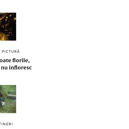
/
PICTURĂ
ate florile,
e nu înfloresc
TINERI