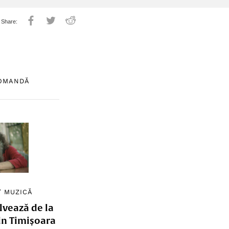
COMANDĂ
/
MUZICĂ
lvează de la
in Timișoara