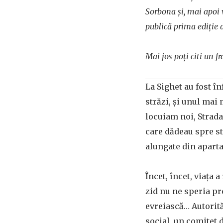
Sorbona și, mai apoi v
publică prima ediție a
Mai jos poți citi un 
La Sighet au fost î
străzi, și unul mai 
locuiam noi, Strada
care dădeau spre st
alungate din aparta
Încet, încet, viața
zid nu ne speria pr
evreiască… Autorităț
social, un comitet