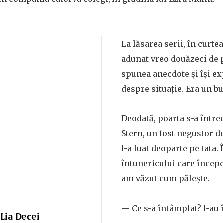
La lăsarea serii, în curte
adunat vreo douăzeci de 
spunea anecdote și își e
despre situație. Era un b
Deodată, poarta s-a întred
Stern, un fost negustor de
l-a luat deoparte pe tata. 
întunericului care începea
am văzut cum pălește.
— Ce s-a întâmplat? l-au î
 Lia Decei