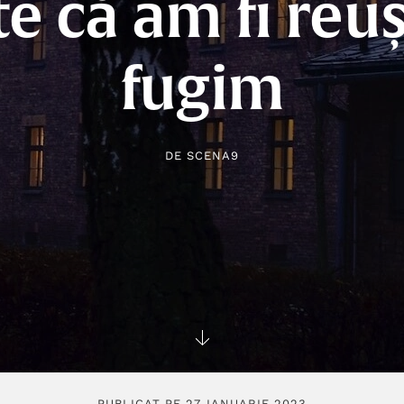
e că am fi reuș
fugim
DE
SCENA9
PUBLICAT PE 27 IANUARIE 2023