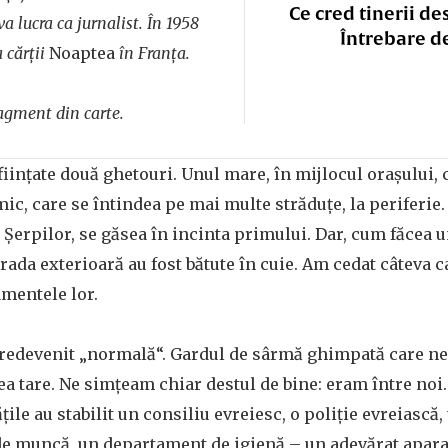
Ce cred tinerii de
a lucra ca jurnalist. În 1958
Întrebare d
 cărții
Noaptea
în Franța.
fragment din carte.
nființate două ghetouri. Unul mare, în mijlocul orașului,
mic, care se întindea pe mai multe străduțe, la periferie.
 Șerpilor, se găsea în incinta primului. Dar, cum făcea un
rada exterioară au fost bătute în cuie. Am cedat câteva
mentele lor.
 a redevenit „normală“. Gardul de sârmă ghimpată care ne
ea tare. Ne simțeam chiar destul de bine: eram între noi
ile au stabilit un consiliu evreiesc, o poliție evreiască,
 de muncă, un departament de igienă – un adevărat apar