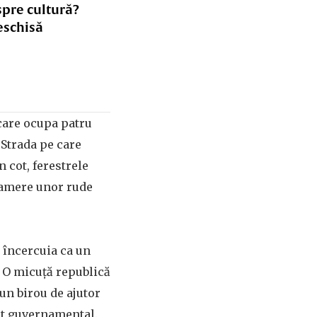
spre cultură?
eschisă
 care ocupa patru
 Strada pe care
 cot, ferestrele
 camere unor rude
 încercuia ca un
. O micuță republică
 un birou de ajutor
at guvernamental.