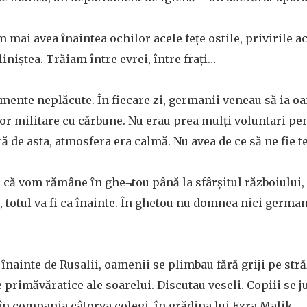
 mai avea înaintea ochilor acele fețe ostile, privirile ac
iniștea. Trăiam între evrei, între frați…
mente neplăcute. În fiecare zi, germanii veneau să ia 
or militare cu cărbune. Nu erau prea mulți voluntari pe
ră de asta, atmosfera era calmă. Nu avea de ce să ne fie 
că vom rămâne în ghe¬tou până la sfârșitul războiului,
, totul va fi ca înainte. În ghetou nu domnea nici germanu
nainte de Rusalii, oamenii se plimbau fără griji pe stră
 primăvăratice ale soarelui. Discutau veseli. Copiii se j
n compania câtorva colegi, în grădina lui Ezra Malik.