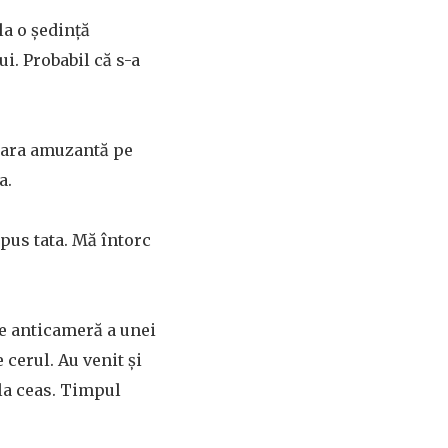
la o ședință
i. Probabil că s-a
oara amuzantă pe
a.
pus tata. Mă întorc
de anticameră a unei
cerul. Au venit și
 la ceas. Timpul