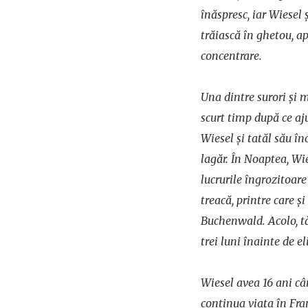
înăspresc, iar Wiesel ș
trăiască în ghetou, ap
concentrare.
Una dintre surori și m
scurt timp după ce aj
Wiesel și tatăl său în
lagăr. În Noaptea, Wie
lucrurile îngrozitoare
treacă, printre care ș
Buchenwald. Acolo, tă
trei luni înainte de e
Wiesel avea 16 ani cân
continua viața în Fra