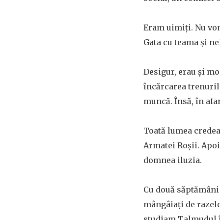
Eram uimiți. Nu vom
Gata cu teama și nel
Desigur, erau și mo
încărcarea trenuril
muncă. Însă, în afa
Toată lumea credea 
Armatei Roșii. Apoi
domnea iluzia.
Cu două săptămâni î
mângâiați de razele
studiam Talmudul î