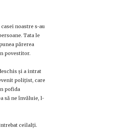
a casei noastre s-au
persoane. Tata le
xpunea părerea
un povestitor.
eschis și a intrat
venit polițist, care
În pofida
 să ne învăluie, l-
ntrebat ceilalți.