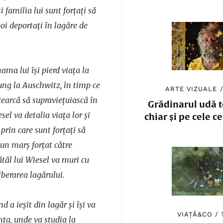
i familia lui sunt forțați să
oi deportați în lagăre de
ama lui își pierd viața la
ung la Auschwitz, în timp ce
ARTE VIZUALE
cearcă să supraviețuiască în
Grădinarul udă to
sel va detalia viața lor și
chiar și pe cele c
 prin care sunt forțați să
i un marș forțat către
tăl lui Wiesel va muri cu
liberarea lagărului.
d a ieșit din lagăr și își va
VIAȚĂ&CO
/
nța, unde va studia la