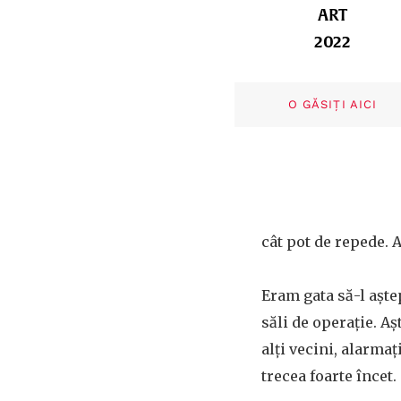
ART
2022
O GĂSIȚI AICI
cât pot de repede. 
Eram gata să-l aște
săli de operație. A
alți vecini, alarma
trecea foarte încet