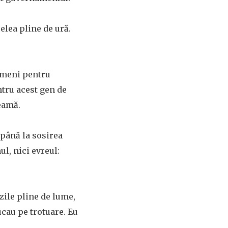
elea pline de ură.
oameni pentru
ntru acest gen de
teamă.
 până la sosirea
l, nici evreul:
zile pline de lume,
ucau pe trotuare. Eu