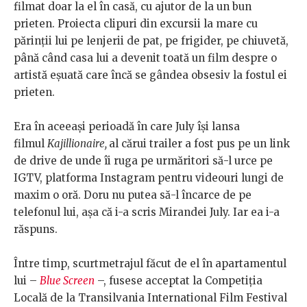
filmat doar la el în casă, cu ajutor de la un bun
prieten. Proiecta clipuri din excursii la mare cu
părinții lui pe lenjerii de pat, pe frigider, pe chiuvetă,
până când casa lui a devenit toată un film despre o
artistă eșuată care încă se gândea obsesiv la fostul ei
prieten.
Era în aceeași perioadă în care July își lansa
filmul
Kajillionaire,
al cărui trailer a fost pus pe un link
de drive de unde îi ruga pe urmăritori să-l urce pe
IGTV, platforma Instagram pentru videouri lungi de
maxim o oră. Doru nu putea să-l încarce de pe
telefonul lui, așa că i-a scris Mirandei July. Iar ea i-a
răspuns.
Între timp, scurtmetrajul făcut de el în apartamentul
lui –
Blue Screen
–, fusese acceptat la Competiția
Locală de la Transilvania International Film Festival