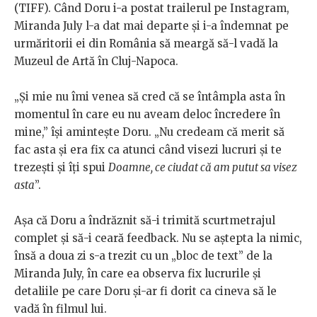
(TIFF). Când Doru i-a postat trailerul pe Instagram,
Miranda July l-a dat mai departe și i-a îndemnat pe
urmăritorii ei din România să meargă să-l vadă la
Muzeul de Artă în Cluj-Napoca.
„Și mie nu îmi venea să cred că se întâmpla asta în
momentul în care eu nu aveam deloc încredere în
mine,” își amintește Doru. „Nu credeam că merit să
fac asta și era fix ca atunci când visezi lucruri și te
trezești și îți spui
Doamne, ce ciudat că am putut sa visez
asta
”.
Așa că Doru a îndrăznit să-i trimită scurtmetrajul
complet și să-i ceară feedback. Nu se aștepta la nimic,
însă a doua zi s-a trezit cu un „bloc de text” de la
Miranda July, în care ea observa fix lucrurile și
detaliile pe care Doru și-ar fi dorit ca cineva să le
vadă în filmul lui.