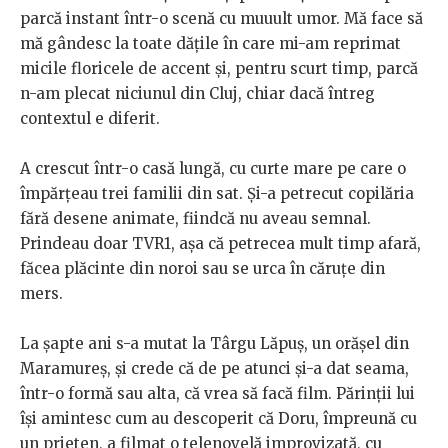
parcă instant într-o scenă cu muuult umor. Mă face să
mă gândesc la toate dățile în care mi-am reprimat
micile floricele de accent și, pentru scurt timp, parcă
n-am plecat niciunul din Cluj, chiar dacă întreg
contextul e diferit.
A crescut într-o casă lungă, cu curte mare pe care o
împărțeau trei familii din sat. Și-a petrecut copilăria
fără desene animate, fiindcă nu aveau semnal.
Prindeau doar TVR1, așa că petrecea mult timp afară,
făcea plăcinte din noroi sau se urca în căruțe din
mers.
La șapte ani s-a mutat la Târgu Lăpuș, un orășel din
Maramureș, și crede că de pe atunci și-a dat seama,
într-o formă sau alta, că vrea să facă film. Părinții lui
își amintesc cum au descoperit că Doru, împreună cu
un prieten, a filmat o telenovelă improvizată, cu