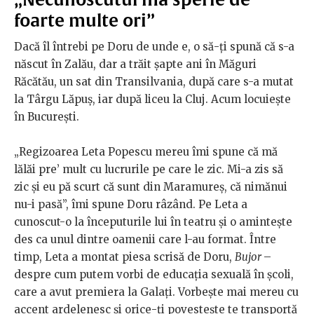
foarte multe ori”
Dacă îl întrebi pe Doru de unde e, o să-ți spună că s-a
născut în Zalău, dar a trăit șapte ani în Măguri
Răcătău, un sat din Transilvania, după care s-a mutat
la Târgu Lăpuș, iar după liceu la Cluj. Acum locuiește
în București.
„Regizoarea Leta Popescu mereu îmi spune că mă
lălăi pre’ mult cu lucrurile pe care le zic. Mi-a zis să
zic și eu pă scurt că sunt din Maramureș, că nimănui
nu-i pasă”, îmi spune Doru râzând. Pe Leta a
cunoscut-o la începuturile lui în teatru și o amintește
des ca unul dintre oamenii care l-au format. Între
timp, Leta a montat piesa scrisă de Doru,
Bujor
–
despre cum putem vorbi de educația sexuală în școli,
care a avut premiera la Galați. Vorbește mai mereu cu
accent ardelenesc și orice-ți povestește te transportă