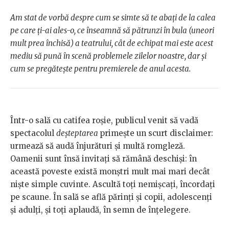
Am stat de vorbă despre cum se simte să te abați de la calea
pe care ți-ai ales-o, ce înseamnă să pătrunzi în bula (uneori
mult prea închisă) a teatrului, cât de echipat mai este acest
mediu să pună în scenă problemele zilelor noastre, dar și
cum se pregătește pentru premierele de anul acesta.
Într-o sală cu catifea roșie, publicul venit să vadă
spectacolul
deșteptarea
primește un scurt disclaimer:
urmează să audă înjurături și multă romgleză.
Oamenii sunt însă invitați să rămână deschiși: în
această poveste există monștri mult mai mari decât
niște simple cuvinte. Ascultă toți nemișcați, încordați
pe scaune. În sală se află părinți și copii, adolescenți
și adulți, și toți aplaudă, în semn de înțelegere.