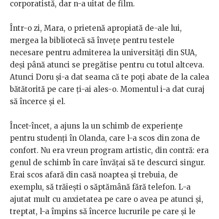
corporatistă, dar n-a uitat de film.
Într-o zi, Mara, o prietenă apropiată de-ale lui,
mergea la bibliotecă să învețe pentru testele
necesare pentru admiterea la universități din SUA,
deși până atunci se pregătise pentru cu totul altceva.
Atunci Doru și-a dat seama că te poți abate de la calea
bătătorită pe care ți-ai ales-o. Momentul i-a dat curaj
să încerce și el.
Încet-încet, a ajuns la un schimb de experiențe
pentru studenți în Olanda, care l-a scos din zona de
confort. Nu era vreun program artistic, din contră: era
genul de schimb în care învățai să te descurci singur.
Erai scos afară din casă noaptea și trebuia, de
exemplu, să trăiești o săptămână fără telefon. L-a
ajutat mult cu anxietatea pe care o avea pe atunci și,
treptat, l-a împins să încerce lucrurile pe care și le