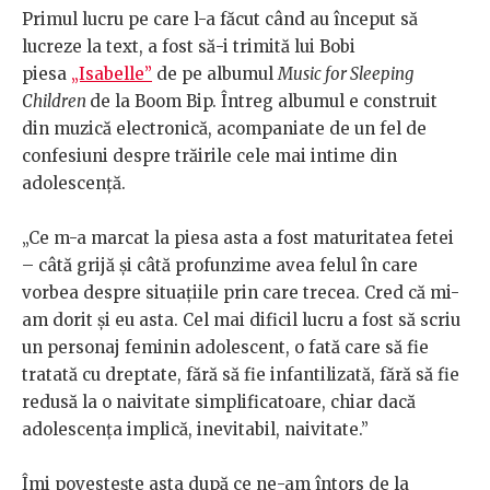
Primul lucru pe care l-a făcut când au început să
lucreze la text, a fost să-i trimită lui Bobi
piesa
„Isabelle”
de pe albumul
Music for Sleeping
Children
de la Boom Bip. Întreg albumul e construit
din muzică electronică, acompaniate de un fel de
confesiuni despre trăirile cele mai intime din
adolescență.
„Ce m-a marcat la piesa asta a fost maturitatea fetei
– câtă grijă și câtă profunzime avea felul în care
vorbea despre situațiile prin care trecea. Cred că mi-
am dorit și eu asta. Cel mai dificil lucru a fost să scriu
un personaj feminin adolescent, o fată care să fie
tratată cu dreptate, fără să fie infantilizată, fără să fie
redusă la o naivitate simplificatoare, chiar dacă
adolescența implică, inevitabil, naivitate.”
Îmi povestește asta după ce ne-am întors de la