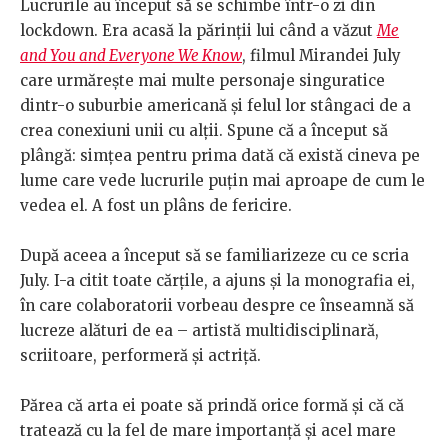
Lucrurile au început să se schimbe într-o zi din
lockdown. Era acasă la părinții lui când a văzut
Me
and You and Everyone We Know
, filmul Mirandei July
care urmărește mai multe personaje singuratice
dintr-o suburbie americană și felul lor stângaci de a
crea conexiuni unii cu alții. Spune că a început să
plângă: simțea pentru prima dată că există cineva pe
lume care vede lucrurile puțin mai aproape de cum le
vedea el. A fost un plâns de fericire.
După aceea a început să se familiarizeze cu ce scria
July. I-a citit toate cărțile, a ajuns și la monografia ei,
în care colaboratorii vorbeau despre ce înseamnă să
lucreze alături de ea – artistă multidisciplinară,
scriitoare, performeră și actriță.
Părea că arta ei poate să prindă orice formă și că că
tratează cu la fel de mare importanță și acel mare