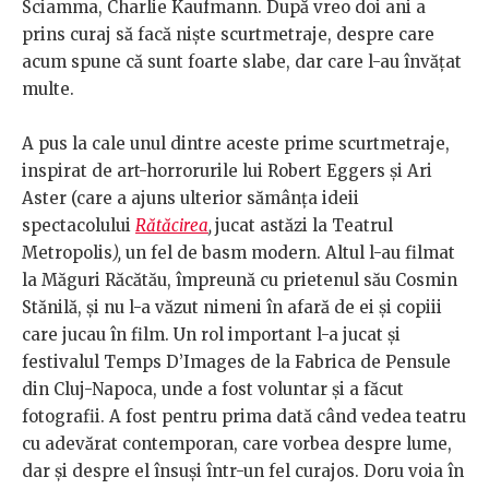
Sciamma, Charlie Kaufmann. După vreo doi ani a
prins curaj să facă niște scurtmetraje, despre care
acum spune că sunt foarte slabe, dar care l-au învățat
multe.
A pus la cale unul dintre aceste prime scurtmetraje,
inspirat de art-horrorurile lui Robert Eggers și Ari
Aster (care a ajuns ulterior sămânța ideii
spectacolului
Rătăcirea
,
jucat astăzi la Teatrul
Metropolis
),
un fel de basm modern. Altul l-au filmat
la Măguri Răcătău, împreună cu prietenul său Cosmin
Stănilă, și nu l-a văzut nimeni în afară de ei și copiii
care jucau în film. Un rol important l-a jucat și
festivalul Temps D’Images de la Fabrica de Pensule
din Cluj-Napoca, unde a fost voluntar și a făcut
fotografii. A fost pentru prima dată când vedea teatru
cu adevărat contemporan, care vorbea despre lume,
dar și despre el însuși într-un fel curajos. Doru voia în