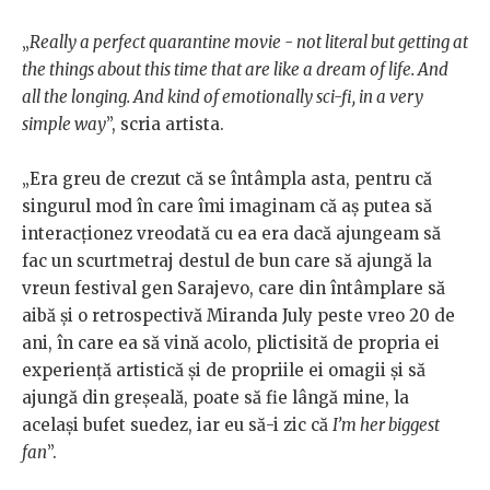
„
Really a perfect quarantine movie - not literal but getting at
the things about this time that are like a dream of life. And
all the longing. And kind of emotionally sci-fi, in a very
simple way
”, scria artista.
„Era greu de crezut că se întâmpla asta, pentru că
singurul mod în care îmi imaginam că aș putea să
interacționez vreodată cu ea era dacă ajungeam să
fac un scurtmetraj destul de bun care să ajungă la
vreun festival gen Sarajevo, care din întâmplare să
aibă și o retrospectivă Miranda July peste vreo 20 de
ani, în care ea să vină acolo, plictisită de propria ei
experiență artistică și de propriile ei omagii și să
ajungă din greșeală, poate să fie lângă mine, la
același bufet suedez, iar eu să-i zic că
I’m her biggest
fan
”.