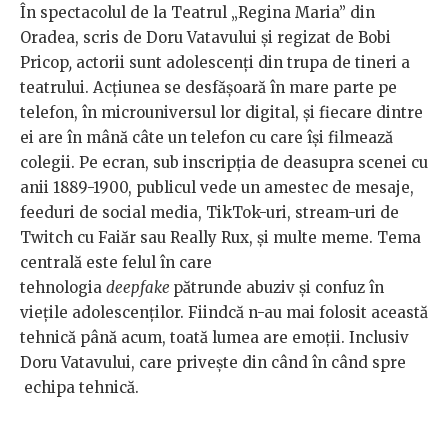
În spectacolul de la Teatrul „Regina Maria” din
Oradea, scris de Doru Vatavului și regizat de Bobi
Pricop
,
actorii sunt adolescenți din trupa de tineri a
teatrului. Acțiunea se desfășoară în mare parte pe
telefon, în microuniversul lor digital, și fiecare dintre
ei are în mână câte un telefon cu care își filmează
colegii. Pe ecran, sub inscripția de deasupra scenei cu
anii 1889-1900, publicul vede un amestec de mesaje,
feeduri de social media, TikTok-uri, stream-uri de
Twitch cu Faiăr sau Really Rux, și multe meme. Tema
centrală este felul în care
tehnologia
deepfake
pătrunde abuziv și confuz în
viețile adolescenților. Fiindcă n-au mai folosit această
tehnică până acum, toată lumea are emoții. Inclusiv
Doru Vatavului, care privește din când în când spre
echipa tehnică.