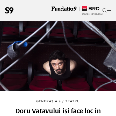
GENERAȚIA 9
/
TEATRU
Doru Vatavului își face loc în