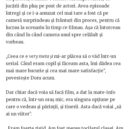
jucării din pluș pe post de actori. Avea episoade
întregi și ce i-a amuzat cel mai tare a fost că pe
cameră surprindeau și frânturi din proces, pentru că
lucrau la scenariu în timp ce filmau. Așa că întorceau
din când în când camera unul spre celălalt și
vorbeau.
„Ceea ce e
very meta și
mi-ar plăcea să o văd într-un
serial. Când eram copil și făceam asta, îmi dădea cea
mai mare bucurie și cea mai mare satisfacție”,
povestește Doru acum.
Dar chiar dacă voia să facă film, a dat la mate-info
pentru că, într-un oraș mic, era singura opțiune pe
care o vedeau și părinții, și tinerii. Asta dacă voiai „să
ai un viitor”.
„Eram foarte rigid. Am fost mereu tocilarul clasei. Am