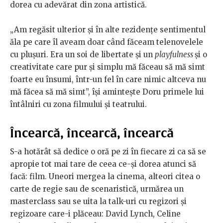
dorea cu adevărat din zona artistică.
„Am regăsit ulterior și în alte rezidențe sentimentul
ăla pe care îl aveam doar când făceam telenovelele
cu plușuri. Era un soi de libertate și un
playfulness
și o
creativitate care pur și simplu mă făceau să mă simt
foarte eu însumi, într-un fel în care nimic altceva nu
mă făcea să mă simt”, își amintește Doru primele lui
întâlniri cu zona filmului și teatrului.
Încearcă, încearcă, încearcă
S-a hotărât să dedice o oră pe zi în fiecare zi ca să se
apropie tot mai tare de ceea ce-și dorea atunci să
facă: film. Uneori mergea la cinema, alteori citea o
carte de regie sau de scenaristică, urmărea un
masterclass sau se uita la talk-uri cu regizori și
regizoare care-i plăceau: David Lynch, Celine