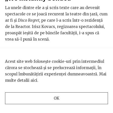
La unele dintre ele a și scris texte care au devenit
spectacole ce se joacă recurent la teatre din țară, cum
ar fi și
Disco Regret,
pe care l-a scris într-o rezidență
de la Reactor. Irisz Kovacs, regizoarea spectacolului,
proaspăt ieșită de pe băncile facultății, i-a spus că
vrea să-l pună în scenă.
Irisz își amintește că era vara lui 2021 și în sală
veniseră vreo cinci oameni la lecturile interne ale
Acest site web folosește cookie-uri prin intermediul
pieselor scrise în cadrul rezidenței din care făcea
cărora se stochează și se prelucrează informații, în
parte și Doru.
scopul îmbunătățirii experienței dumneavoastră. Mai
multe detalii
aici
.
„Era în prima parte a zilei, îmi amintesc o anumită
temperatură a luminii care cădea lateral pe fețele
actorilor,” povestește Irisz la aproape patru ani de
OK
atunci. „Sunt un spectator care se frăsuie mult, și e rar
pentru mine sentimentul că îmi ies din corp și sunt