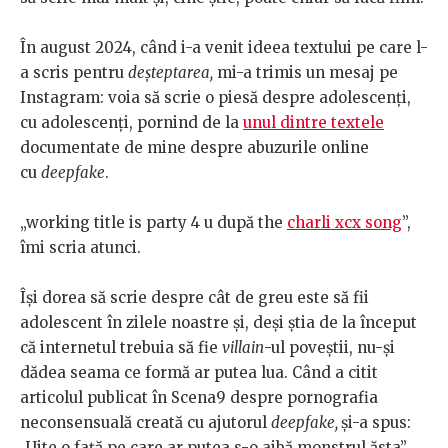
În august 2024, când i-a venit ideea textului pe care l-
a scris pentru
deșteptarea,
mi-a trimis un mesaj pe
Instagram: voia să scrie o piesă despre adolescenți,
cu adolescenți, pornind de la
unul dintre textele
documentate de mine despre abuzurile online
cu
deepfake
.
„working title is party 4 u după the
charli xcx song
”,
îmi scria atunci.
Își dorea să scrie despre cât de greu este să fii
adolescent în zilele noastre și, deși știa de la început
că internetul trebuia să fie
villain
-ul poveștii, nu-și
dădea seama ce formă ar putea lua. Când a citit
articolul publicat în Scena9 despre pornografia
neconsensuală creată cu ajutorul
deepfake,
și-a spus:
„Uite o față pe care ar putea s-o aibă monstrul ăsta”.