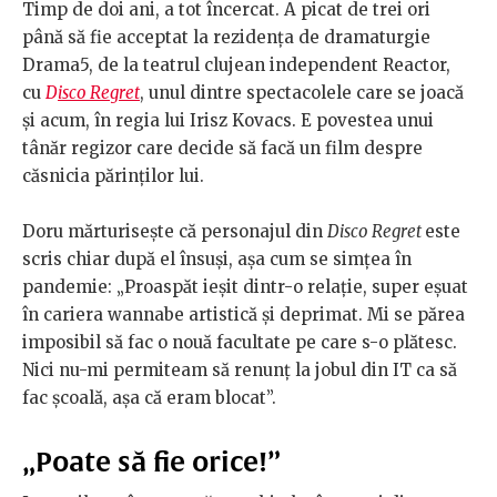
Timp de doi ani, a tot încercat. A picat de trei ori
până să fie acceptat la rezidența de dramaturgie
Drama5, de la teatrul clujean independent Reactor,
cu
D
isco Regret
, unul dintre spectacolele care se joacă
și acum, în regia lui Irisz Kovacs. E povestea unui
tânăr regizor care decide să facă un film despre
căsnicia părinților lui.
Doru mărturisește că personajul din
Disco Regret
este
scris chiar după el însuși, așa cum se simțea în
pandemie: „Proaspăt ieșit dintr-o relație, super eșuat
în cariera wannabe artistică și deprimat. Mi se părea
imposibil să fac o nouă facultate pe care s-o plătesc.
Nici nu-mi permiteam să renunț la jobul din IT ca să
fac școală, așa că eram blocat”.
„Poate să fie orice!”