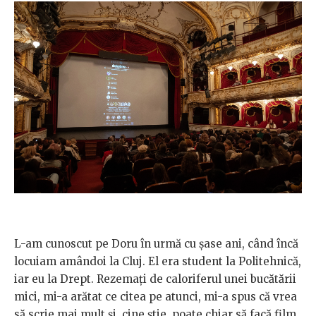
L-am cunoscut pe Doru în urmă cu șase ani, când încă
locuiam amândoi la Cluj. El era student la Politehnică,
iar eu la Drept. Rezemați de caloriferul unei bucătării
mici, mi-a arătat ce citea pe atunci, mi-a spus că vrea
să scrie mai mult și, cine știe, poate chiar să facă film.