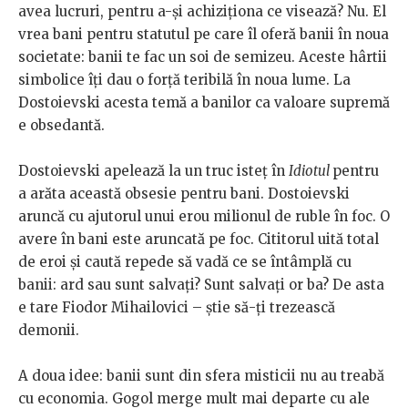
avea lucruri, pentru a-și achiziționa ce visează? Nu. El
vrea bani pentru statutul pe care îl oferă banii în noua
societate: banii te fac un soi de semizeu. Aceste hârtii
simbolice îți dau o forță teribilă în noua lume. La
Dostoievski acesta temă a banilor ca valoare supremă
e obsedantă.
Dostoievski apelează la un truc isteț în
Idiotul
pentru
a arăta această obsesie pentru bani. Dostoievski
aruncă cu ajutorul unui erou milionul de ruble în foc. O
avere în bani este aruncată pe foc. Cititorul uită total
de eroi și caută repede să vadă ce se întâmplă cu
banii: ard sau sunt salvați? Sunt salvați or ba? De asta
e tare Fiodor Mihailovici – știe să-ți trezească
demonii.
A doua idee: banii sunt din sfera misticii nu au treabă
cu economia. Gogol merge mult mai departe cu ale