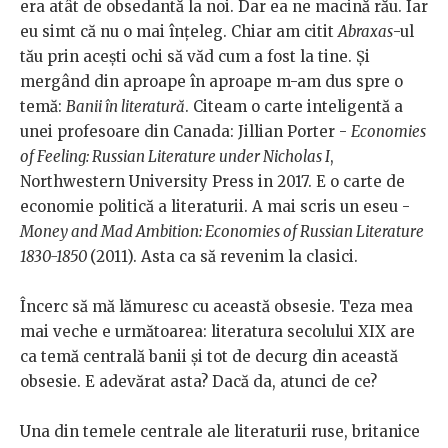
era atât de obsedantă la noi. Dar ea ne macină rău. Iar
eu simt că nu o mai înțeleg. Chiar am citit
Abraxas
-ul
tău prin acești ochi să văd cum a fost la tine. Și
mergând din aproape în aproape m-am dus spre o
temă:
Banii în literatură
. Citeam o carte inteligentă a
unei profesoare din Canada: Jillian Porter -
Economies
of Feeling: Russian Literature under Nicholas I
,
Northwestern University Press in 2017. E o carte de
economie politică a literaturii. A mai scris un eseu -
Money and Mad Ambition: Economies of Russian Literature
1830-1850
(2011). Asta ca să revenim la clasici.
Încerc să mă lămuresc cu această obsesie. Teza mea
mai veche e următoarea: literatura secolului XIX are
ca temă centrală banii și tot de decurg din această
obsesie. E adevărat asta? Dacă da, atunci de ce?
Una din temele centrale ale literaturii ruse, britanice