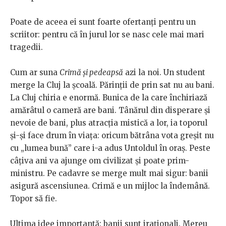
Poate de aceea ei sunt foarte ofertanți pentru un
scriitor: pentru că în jurul lor se nasc cele mai mari
tragedii.
Cum ar suna
Crimă și pedeapsă
azi la noi. Un student
merge la Cluj la școală. Părinții de prin sat nu au bani.
La Cluj chiria e enormă. Bunica de la care închiriază
amărâtul o cameră are bani. Tânărul din disperare și
nevoie de bani, plus atracția mistică a lor, ia toporul
și-și face drum în viața: oricum bătrâna vota greșit nu
cu „lumea bună” care i-a adus Untoldul în oraș. Peste
câțiva ani va ajunge om civilizat și poate prim-
ministru. Pe cadavre se merge mult mai sigur: banii
asigură ascensiunea. Crimă e un mijloc la îndemână.
Topor să fie.
Ultima idee importantă: banii sunt iraționali. Mereu