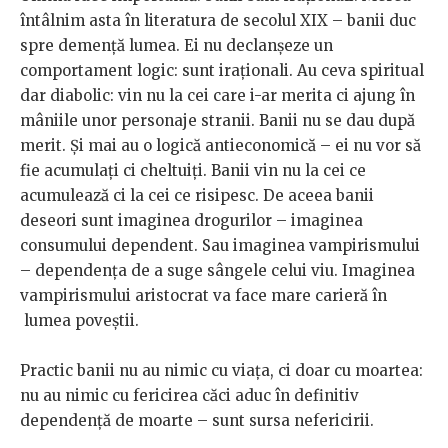
întâlnim asta în literatura de secolul XIX – banii duc
spre demență lumea. Ei nu declanșeze un
comportament logic: sunt iraționali. Au ceva spiritual
dar diabolic: vin nu la cei care i-ar merita ci ajung în
mâniile unor personaje stranii. Banii nu se dau după
merit. Și mai au o logică antieconomică – ei nu vor să
fie acumulați ci cheltuiți. Banii vin nu la cei ce
acumulează ci la cei ce risipesc. De aceea banii
deseori sunt imaginea drogurilor – imaginea
consumului dependent. Sau imaginea vampirismului
– dependența de a suge sângele celui viu. Imaginea
vampirismului aristocrat va face mare carieră în
lumea poveștii.
Practic banii nu au nimic cu viața, ci doar cu moartea:
nu au nimic cu fericirea căci aduc în definitiv
dependență de moarte – sunt sursa nefericirii.