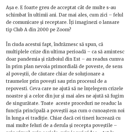
Așa e. E foarte greu de acceptat cât de multe s-au
schimbat în ultimii ani. Dar mai ales, cum zici – felul
de comunicare și receptare. Îți imaginezi o lansare
tip Club A din 2000 pe Zoom?
În ciuda acestui fapt, îndrăznesc să spun, că
multiplele crize din ultima perioadă – ca să amintesc
doar pandemia și războiul din Est – au readus cumva
în prim plan nevoia primordială de poveste, de sens
al poveștii, de căutare chiar de soluționare a
traumelor prin povești sau prin procesul de a
repovesti. Ceva care ne ajută să ne înțelegem crizele
noastre și a celor din jur și mai ales ne ajută să fugim
de singurătate. Toate aceste proceduri ne readuc la
funcția principală a poveștii așa cum o cunoaștem noi
în lunga ei tradiție. Chiar dacă cei tineri lucrează cu
mai multe feluri de a derula și recepta poveștile –