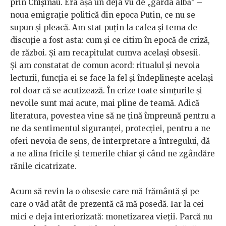
prin Chișinău. Era așa un déjà vu de „garda albă” –
noua emigrație politică din epoca Putin, ce nu se
supun și pleacă. Am stat puțin la cafea și tema de
discuție a fost asta: cum și ce citim în epocă de criză,
de război. Și am recapitulat cumva același obsesii.
Și am constatat de comun acord: ritualul și nevoia
lecturii, funcția ei se face la fel și îndeplinește același
rol doar că se acutizează. În crize toate simțurile și
nevoile sunt mai acute, mai pline de teamă. Adică
literatura, povestea vine să ne țină împreună pentru a
ne da sentimentul siguranței, protecției, pentru a ne
oferi nevoia de sens, de interpretare a întregului, dă
a ne alina fricile și temerile chiar și când ne zgândăre
rănile cicatrizate.
Acum să revin la o obsesie care mă frământă și pe
care o văd atât de prezentă că mă posedă. Iar la cei
mici e deja interiorizată: monetizarea vieții. Parcă nu