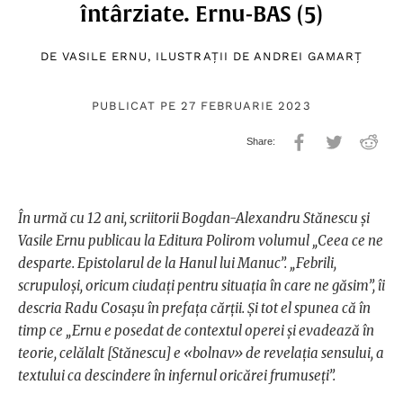
întârziate. Ernu-BAS (5)
DE
VASILE ERNU
, ILUSTRAȚII DE
ANDREI GAMARȚ
PUBLICAT PE 27 FEBRUARIE 2023
În urmă cu 12 ani, scriitorii Bogdan-Alexandru Stănescu și
Vasile Ernu publicau la Editura Polirom volumul „Ceea ce ne
desparte. Epistolarul de la Hanul lui Manuc”. „Febrili,
scrupuloși, oricum ciudați pentru situația în care ne găsim”, îi
descria Radu Cosașu în prefața cărții. Și tot el spunea că în
timp ce „Ernu e posedat de contextul operei și evadează în
teorie, celălalt [Stănescu] e «bolnav» de revelația sensului, a
textului ca descindere în infernul oricărei frumuseți”.