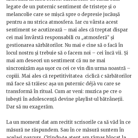
legate de un puternic sentiment de tristețe și o
melancolie care se mișcă spre o depresie jucăușă
pentru a nu strica atmosfera. Iar cu vârsta acest
sentiment se acutizează – mai ales că treptat dispar
cei mai învârstă responsabili cu „atmosferă” și
gestionarea sărbătorilor. Nu mai e cine să o facă în
locul nostru și trebuie să o facem noi – cei încă vii. Și
mai am deseori un sentiment că nu ne mai
sincronizăm așa ușor cu cei ce vin din urma noastră –
copiii. Mai ales că repetitivitatea ciclică c sărbătorilor
mă face să trăiesc așa un puternic déjà vu care se
transformă în ritual. Cum ar veni: muzica pe cre o
iubești în adolescență devine playlist-ul bătrâneții.
Dar să nu exagerăm.
La un moment dat am recitit scrisorile ca să văd în ce
măsură ne răspundem. Sau în ce măsură suntem în
același parcurs. Citindu-te atent am rămas blocat la