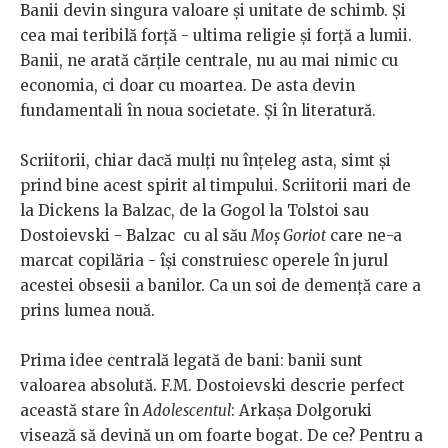
Banii devin singura valoare și unitate de schimb. Și
cea mai teribilă forță - ultima religie și forță a lumii.
Banii, ne arată cărțile centrale, nu au mai nimic cu
economia, ci doar cu moartea. De asta devin
fundamentali în noua societate. Și în literatură.
Scriitorii, chiar dacă mulți nu înțeleg asta, simt și
prind bine acest spirit al timpului. Scriitorii mari de
la Dickens la Balzac, de la Gogol la Tolstoi sau
Dostoievski - Balzac cu al său
Moș Goriot
care ne-a
marcat copilăria - își construiesc operele în jurul
acestei obsesii a banilor. Ca un soi de demență care a
prins lumea nouă.
Prima idee centrală legată de bani: banii sunt
valoarea absolută. F.M. Dostoievski descrie perfect
această stare în
Adolescentul
: Arkașa Dolgoruki
visează să devină un om foarte bogat. De ce? Pentru a