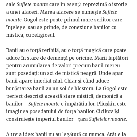
sale
Suflete moarte
care în esență reprezintă o istorie
a unei afaceri. Marea afacere se numește
Suflete
moarte.
Gogol este poate primul mare scriitor care
înțelege, sau se prinde, de conexiune banilor cu
mistica, cu religiosul.
Banii au o forță teribilă, au o forță magică care poate
aduce în stare de demență pe oricine. Marii luptători
pentru acumularea de valori precum banii mereu
sunt posedați: un soi de mistică neagră. Unde apar
banii apare imediat răul. Chiar și când aduce
bunăstarea banii au un soi de blestem. La Gogol este
perfect descrisă această stare mistică, demonică a
banilor –
Suflete moarte
e împărăția lor. Pliușkin este
imaginea posedatului de forța banilor. Cicikov își
construiește imperiul banilor - țara
Sufletelor moarte
.
A treia idee: banii nu au legătură cu munca. Atât e la