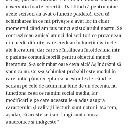
observația foarte corectă: „Dat fiind că pentru mine
acele scrisori au avut o funcție paideică, cred că
schimbarea în ce mă privește a avut loc în chiar
momentul când am pus punct epistolarului nostru. Se
contraziceau amical atunci doi scriitori ce proveneau
din medii diferite, care credeau în funcții distincte
ale literaturii, dar care se întâlneau întotdeauna într-
o pasiune comună febrilă pentru obiectul muncii:
literatura. S-a schimbat oare ceva aici? Aș îndrăzni să
spun că nu. Ce s-a schimbat probabil este modul în
care anticipăm receptarea acestor texte: când le
scriam pe cele de acum mai bine de un deceniu, nu
funcționa ceea ce numim social media, iar
modificările pe care aceasta le-a adus asupra
caracterului și calității lecturii sunt notorii. Mă tem,
așadar, că aceste scrisori lungi sunt cumva
anacronice și indigeste.”