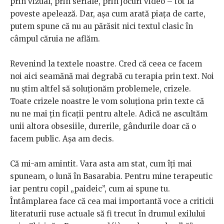
prin vizual, prin seriale, prin jocuri video – tot la
poveste apelează. Dar, așa cum arată piața de carte,
putem spune că nu au părăsit nici textul clasic în
câmpul căruia ne aflăm.
Revenind la textele noastre. Cred că ceea ce facem
noi aici seamănă mai degrabă cu terapia prin text. Noi
nu știm altfel să soluționăm problemele, crizele.
Toate crizele noastre le vom soluționa prin texte că
nu ne mai țin ficații pentru altele. Adică ne ascultăm
unii altora obsesiile, durerile, gândurile doar că o
facem public. Așa am decis.
Că mi-am amintit. Vara asta am stat, cum îți mai
spuneam, o lună în Basarabia. Pentru mine terapeutic
iar pentru copil „paideic”, cum ai spune tu.
Întâmplarea face că cea mai importantă voce a criticii
literaturii ruse actuale să fi trecut în drumul exilului