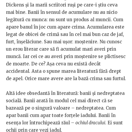
Dickens și la marii scriitori ruși pe care-i știu ceva
mai bine. Banii în sensul de acumulare nu au nicio
legătură cu munca: nu sunt un produs al muncii. Cum
apare banul în joc cum apare crima. Acumularea este
legat de obicei de crimă sau în cel mai bun caz de jaf,
furt, înșelăciune. Sau mai ușor: moștenire. Nu cunosc
un erou literar care să fi acumulat mari averi prin
muncă. Iar cei ce au averi prin moștenire se plictisesc
de moarte. De ce? Așa ceva nu există decât
accidental. Asta o spune marea literatură fără drept
de apel. Orice mare avere are la bază crima sau furtul.
Altă idee obsedantă în literatură: banii și nedreptatea
socială. Banii arată în modul cel mai direct că se
bazează pe o singură valoare – nedreptatea. Cum
apar banii cum apar toate forțele iadului. Banii în
esența lor întruchipează răul –
ochiul dracului
. Ei sunt
ochii prin care vezi iadul.