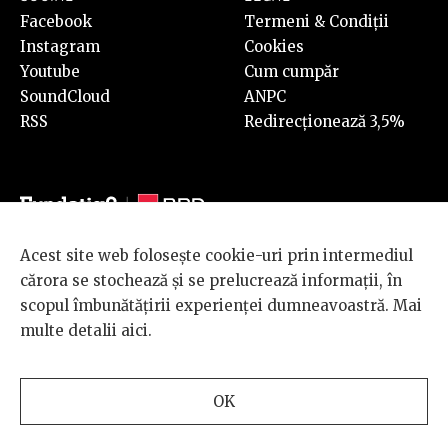
Facebook
Termeni & Condiții
Instagram
Cookies
Youtube
Cum cumpăr
SoundCloud
ANPC
RSS
Redirecționează 3,5%
Acest site web folosește cookie-uri prin intermediul
© 2026 BRD Groupe Société Générale, toate drepturile rezervate.
cărora se stochează și se prelucrează informații, în
Scena 9 este un proiect sustinut de
BRD GROUPE SOCIÉTÉ
scopul îmbunătățirii experienței dumneavoastră. Mai
GÉNÉRALE
.
multe detalii
aici
.
Design and development
OK
by
INTERKORP