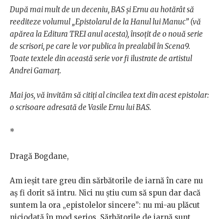
După mai mult de un deceniu, BAS și Ernu au hotărât să
reediteze volumul „Epistolarul de la Hanul lui Manuc” (vă
apărea la Editura TREI anul acesta), însoțit de o nouă serie
de scrisori, pe care le vor publica în prealabil în Scena9.
Toate textele din această serie vor fi ilustrate de artistul
Andrei Gamarț.
Mai jos, vă invităm să citiți al cincilea text din acest epistolar:
o scrisoare adresată de Vasile Ernu lui BAS.
*
Dragă Bogdane,
Am ieșit tare greu din sărbătorile de iarnă în care nu
aș fi dorit să intru. Nici nu știu cum să spun dar dacă
suntem la ora „epistolelor sincere”: nu mi-au plăcut
niciodată în mod serios. Sărbătorile de iarnă sunt