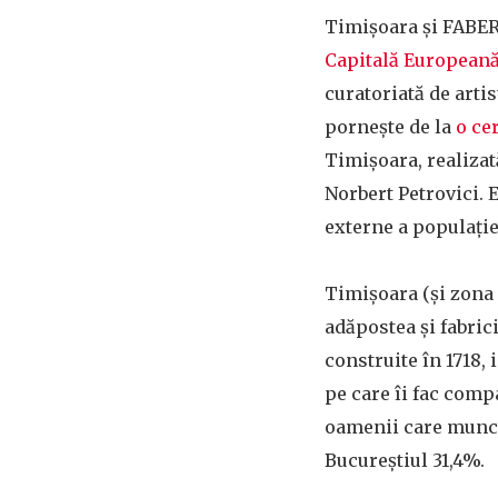
Timișoara și FABER
Capitală Europeană 
curatoriată de artis
pornește de la
o ce
Timișoara, realizat
Norbert Petrovici. 
externe a populației
Timișoara (și zona 
adăpostea și fabric
construite în 1718, 
pe care îi fac comp
oamenii care munces
Bucureștiul 31,4%.