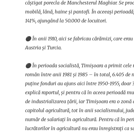
câștigat porecla de
Manchesterul Maghiar
. Se pro
mobilă, lână, haine și pantofi. În aceeași perioadă,
141%, ajungând la 50.000 de locuitori.
⚫
În anii 1910, aici se fabricau cărămizi, care erau
Austria și Turcia.
⚫
În perioada socialistă, Timișoara a primit cele 
român între anii 1981 și 1985 – în total, 6.405 de 
puține fonduri au ajuns aici între 1950-1955, doar 
explică raportul, și pentru că în aceea perioadă mul
de industrializarea țării, iar Timișoara era o zonă 
capitolul agricultură, tot în anii socialismului, ju
număr de salariați în agricultură. Pentru că în pe
lucrătorilor în agricultură nu erau înregistrați ca s