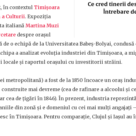
Ce cred tinerii de
, în contextul
Timișoara
Întrebare d
a Culturii
. Expoziția
ta italiană
Martina Muzi
rcetare
despre orașul
ă de o echipă de la Universitatea Babeș-Bolyai, condusă
Echipa a analizat evoluția industriei din Timișoara, a mig
 locale și raportul orașului cu investitorii străini.
ei metropolitană) a fost de la 1850 încoace un oraș indus
i construite mai devreme (cea de rafinare a alcoolui și ce
iar cea de țigări în 1846). În prezent, industria reprezint
aniile din zonă și e domeniul cu cei mai mulți angajați 
c în Timișoara. Pentru comparație, Clujul și Iașul au în