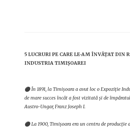
5 LUCRURI PE CARE LE-AM ÎNVĂȚAT DIN 
INDUSTRIA TIMIȘOAREI
⚫
În 1891, la Timișoara a avut loc o Expoziție Indu
de mare succes încât a fost vizitată și de împăratu
Austro-Ungar, Franz Joseph I.
⚫
La 1900, Timișoara era un centru de producție a