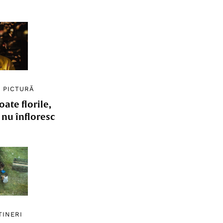
/
PICTURĂ
ate florile,
e nu înfloresc
TINERI