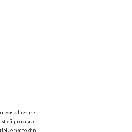
creeze o lucrare
fost să provoace
fel, o parte din