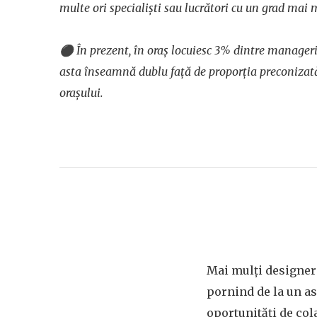
multe ori specialiști sau lucrători cu un grad mai 
⚫
În prezent, în oraș locuiesc 3% dintre managerii
asta înseamnă dublu față de proporția preconizat
orașului.
Mai mulți designeri 
pornind de la un as
oportunități de col