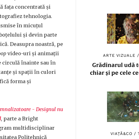
 fața concentrată și
otografiez tehnologia.
nsmise în micuțul
boțelului și devin parte
stică. Deasupra noastră, pe
oop
video-uri și animații
ARTE VIZUALE
 circulă înainte sau în
Grădinarul udă to
anțe și spații în culori
chiar și pe cele c
fică forma și
mnalizatoare - Designul nu
d
, parte a Bright
gram multidisciplinar
VIAȚĂ&CO
/
sitatea Politehnică