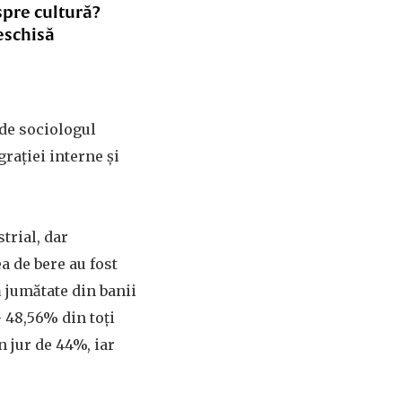
spre cultură?
eschisă
 de sociologul
rației interne și
trial, dar
a de bere au fost
ă jumătate din banii
– 48,56% din toți
 jur de 44%, iar