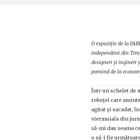
O expoziție de la FAB
independent din Timi
designeri și ingineri 
pornind de la econom
Într-un schelet de 
roboțel care aminte
agitat și sacadat, î
viermuiala din jurul
să-mi dau seama ce 
o să-i fie următoare