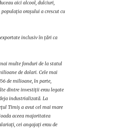
duceau aici alcool, dulciuri,
 populația orașului a crescut cu
 exportate inclusiv în țări ca
mai multe fonduri de la statul
milioane de dolari. Cele mai
356 de milioane, în parte,
te dintre investiții erau legate
deja industrializată. La
dețul Timiș a avut cel mai mare
rioada aceea majoritatea
alariați, cei angajați erau de