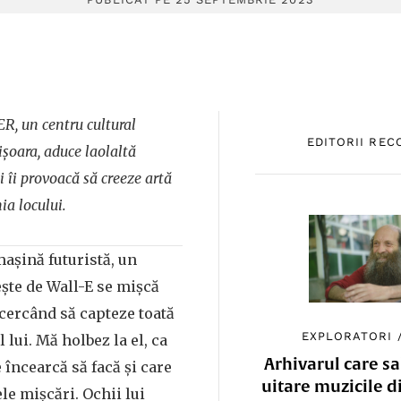
ER, un centru cultural
EDITORII RE
șoara, aduce laolaltă
și îi provoacă să creeze artă
ia locului.
mașină futuristă, un
ște de Wall-E se mișcă
ncercând să capteze toată
EXPLORATORI
 lui. Mă holbez la el, ca
Arhivarul care sa
încearcă să facă și care
uitare muzicile d
le mișcări. Ochii lui