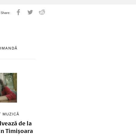
COMANDĂ
/
MUZICĂ
lvează de la
in Timișoara