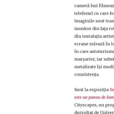
cameră îmi filmează
telefonul cu care f
Imaginile sunt tra
monitor din fața ro
din instalația arti
ecrane rulează în
l
în care autoturisme
marșarier, iar subst
metalizate își modi
consistența.
Sunt la expoziția
Se
este un panou de bor
Cityscapes, un pro
dezvoltat de Univer