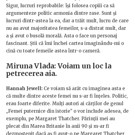
Sigur, lucruri reprobabile: își folosea copiii ca să
argumenteze politic armonia dintre rase. Sunt și
lucruri dintr-astea la ea, dar a trăit mult, lucru de care
nu au avut majoritatea femeilor, s-a distrat mult, dar
a și avut o busolă morală. Asta o face un personaj
fascinant. Știi că îmi închei cartea imaginându-mi o
cină cu toate femeile astea într-o cameră.
Miruna Vlada: Voiam un loc la
petrecerea aia.
Hannah Jewell:
Ce voiam să arăt cu imaginea asta e
că multe dintre aceste femei nu s-ar fi înțeles. Politic,
erau foarte diferite. Mulți autori ai cărților de genul
„Femei puternice din istorie” o vor include adesea, de
exemplu, pe Margaret Thatcher. Părinții mei au
plecat din Marea Britanie în anii 90 și m-ar fi
dezmoștenit dacă aș fi avut-o pe Margaret Thatcher