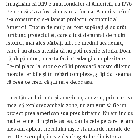
imaginăm că 1619 e anul fondator al Americii, nu 1776.
Pentru că aia a fost ziua care a format America, când
s-a construit și s-a lansat proiectul economic al
Americii. Enorm de mulți au fost supărați și au urât
furibund proiectul ei, care a fost denunțat de mulți
istorici, mai ales bărbați albi de mediul academic,
care i-au atras atenția că nu poți rescrie istoria. Doar
că, după mine, nu asta faci; ci adaugi complexitate.
Ce-mi place la istorie e că îți provoacă aceste dileme
morale teribile și întrebări complexe, și îți dai seama
că ceea ce crezi că știi nu e deloc așa.
Ca cetățean britanic și american, am vrut, prin cartea
mea, să explorez ambele zone, nu am vrut să fie un
proiect prea american sau prea britanic. Nu am inclus
multe femei din țările astea, dar la cele pe care le-am
ales am aplicat trecutului niște standarde morale de
azi. De exemplu, în cazul sufragetelor din istoria