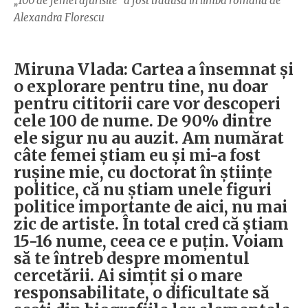
„100 de femei afurisite” a fost tradusă în limba română de
Alexandra Florescu
Miruna Vlada: Cartea a însemnat și
o explorare pentru tine, nu doar
pentru cititorii care vor descoperi
cele 100 de nume. De 90% dintre
ele sigur nu au auzit. Am numărat
câte femei știam eu și mi-a fost
rușine mie, cu doctorat în științe
politice, că nu știam unele figuri
politice importante de aici, nu mai
zic de artiste. În total cred că știam
15-16 nume, ceea ce e puțin. Voiam
să te întreb despre momentul
cercetării. Ai simțit și o mare
responsabilitate, o dificultate să