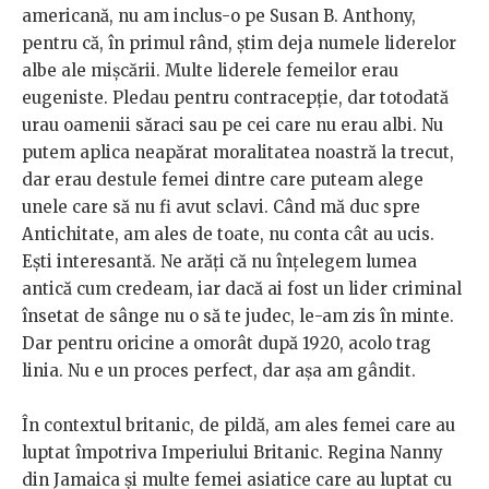
americană, nu am inclus-o pe Susan B. Anthony,
pentru că, în primul rând, știm deja numele liderelor
albe ale mișcării. Multe liderele femeilor erau
eugeniste. Pledau pentru contracepție, dar totodată
urau oamenii săraci sau pe cei care nu erau albi. Nu
putem aplica neapărat moralitatea noastră la trecut,
dar erau destule femei dintre care puteam alege
unele care să nu fi avut sclavi. Când mă duc spre
Antichitate, am ales de toate, nu conta cât au ucis.
Ești interesantă. Ne arăți că nu înțelegem lumea
antică cum credeam, iar dacă ai fost un lider criminal
însetat de sânge nu o să te judec, le-am zis în minte.
Dar pentru oricine a omorât după 1920, acolo trag
linia. Nu e un proces perfect, dar așa am gândit.
În contextul britanic, de pildă, am ales femei care au
luptat împotriva Imperiului Britanic. Regina Nanny
din Jamaica și multe femei asiatice care au luptat cu