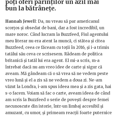
poți oferi părinților un azil mai
bun la bătrânețe.
Hannah Jewell
: Da, nu vreau să par americanul
scorțos și obsedat de bani, dar a fost incredibil, un
mare noroc. Când lucram la Buzzfeed, Fiul agentului
meu literar nu era atent la muncă, ci stătea și citea
Buzzfeed, ceea ce făceam cu toții în 2016, și i-a trimis
tatălui său ceva ce scrisesem. Râdeam de politica
britanică și tatăl lui era agent. El mi-a scris, m-a
întrebat dacă nu am vreo idee de carte și sigur că
aveam. Mă gândeam că o să vrea să ne vedem peste
vreo lună și el a zis să ne vedem a doua zi. Ne-am
văzut la Londra, i-am spus ideea mea și a zis gata, hai
s-o facem. Voiam să fac o carte, aveam ideea de când
am scris la Buzzfeed o serie de povești despre femei
necunoscute din istorie, într-un limbaj accesibil și
amuzant, cu umor, și primeam reacții foarte puternice