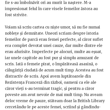
fie s-au îmbolnăvit ori au murit la naștere. M-a
impresionat felul în care visele femeilor ăstora au
fost strivite.
Voiam să scriu cartea cu niște umor, să nu fie numai
noblețe și demnitate. Uneori scriam despre istoria
femeilor de parcă erau femei perfecte, al căror suflet
era complet devotat unei cauze, dar multe dintre ele
erau afurisite. Imperfecte pe alocuri, multe au eșuat,
iar unele capitole au fost pur și simplu amuzant de
scris. Iată o femeie pirat, o împărăteasă asasină, o
călugăriță ciudată de acum mult timp. Acestea au fost
distractiv de scris. Apoi avem luptătoarele din
Rezistența Franceză din război, oameni ca ele ale
căror vieți s-au terminat tragic, și pentru a căror
poveste am avut nevoie de mai mult timp. Nu aveam
deloc vreme de pauze, stăteam doar la British Library
cercetându-le pe aceste femei, scriind și gândindu-