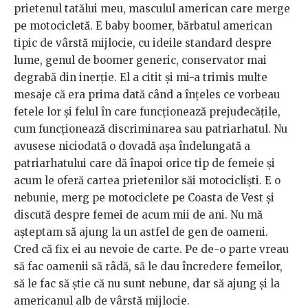
prietenul tatălui meu, masculul american care merge
pe motocicletă. E baby boomer, bărbatul american
tipic de vârstă mijlocie, cu ideile standard despre
lume, genul de boomer generic, conservator mai
degrabă din inerție. El a citit și mi-a trimis multe
mesaje că era prima dată când a înțeles ce vorbeau
fetele lor și felul în care funcționează prejudecățile,
cum funcționează discriminarea sau patriarhatul. Nu
avusese niciodată o dovadă așa îndelungată a
patriarhatului care dă înapoi orice tip de femeie și
acum le oferă cartea prietenilor săi motocicliști. E o
nebunie, merg pe motociclete pe Coasta de Vest și
discută despre femei de acum mii de ani. Nu mă
așteptam să ajung la un astfel de gen de oameni.
Cred că fix ei au nevoie de carte. Pe de-o parte vreau
să fac oamenii să râdă, să le dau încredere femeilor,
să le fac să știe că nu sunt nebune, dar să ajung și la
americanul alb de vârstă mijlocie.