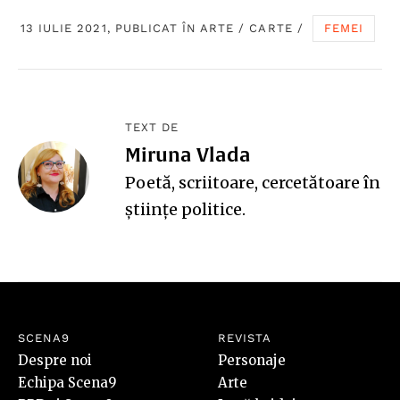
13 IULIE 2021, PUBLICAT ÎN
ARTE
/
CARTE
/
FEMEI
TEXT DE
Miruna Vlada
Poetă, scriitoare, cercetătoare în
științe politice.
SCENA9
REVISTA
Despre noi
Personaje
Echipa Scena9
Arte