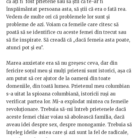
că ați fi fost prietene sau să știi că te-ar fi
înspăimântat persoana asta, să știi că era o fată rea.
Vedem de multe ori că problemele lor sunt și
probleme de azi. Voiam ca femeile care citesc să
poată să se identifice cu aceste femei din trecut sau
să fie inspirate. Să creadă că „dacă femeia asta poate,
atunci pot și eu”.
Marea anxietate era să nu greșesc ceva, dar din
fericire soțul meu și mulți prieteni sunt istorici, așa că
am putut să cer ajutor de la oameni din toate
domeniile, din toată lumea. Prietenul meu columbian
s-a uitat la spioana columbiană, istoricii ruși au
verificat partea lor. Mi-a explodat mintea cu femeile
revoluționare. Trebuia să-mi întreb prietenele dacă
aceste femei chiar voiau să abolească familia, dacă
aveau idei despre sex, despre monogamie. Trebuia să
înțeleg ideile astea care și azi sunt la fel de radicale,