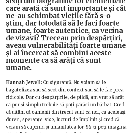
scoți din biografiile lor elementele
care arată că sunt importante și cât
ne-au schimbat viețile fără s-o
știm, dar totodată să le faci foarte
umane, foarte autentice, ca vecina
de vizavi? Treceau prin despărțiri,
aveau vulnerabilități foarte umane
și ai încercat să combini aceste
momente ca să arăți că sunt
umane.
Hannah Jewell:
Cu siguranță. Nu voiam să le
bagatelizez sau să scot din context sau să le fac prea
ridicole. Dar cu despărțirile, de pildă, am vrut să arăt
că pur și simplu trebuie să poți părăsi un bărbat. Cred
că uităm că oamenii din trecut sunt ca noi, cu aceleași
dureri, speranțe, vise, lucruri de împlinit și cred că
voiam să cuprind și umanitatea lor. Să-ți poți imagina