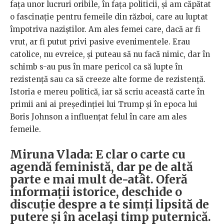
fața unor lucruri oribile, în fața politicii, și am căpătat
o fascinație pentru femeile din război, care au luptat
împotriva naziștilor. Am ales femei care, dacă ar fi
vrut, ar fi putut privi pasive evenimentele. Erau
catolice, nu evreice, și puteau să nu facă nimic, dar în
schimb s-au pus în mare pericol ca să lupte în
rezistență sau ca să creeze alte forme de rezistență.
Istoria e mereu politică, iar să scriu această carte în
primii ani ai președinției lui Trump și în epoca lui
Boris Johnson a influențat felul în care am ales
femeile.
Miruna Vlada: E clar o carte cu
agendă feministă, dar pe de altă
parte e mai mult de-atât. Oferă
informații istorice, deschide o
discuție despre a te simți lipsită de
putere și în același timp puternică.