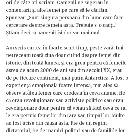
ori de câte ori scriam. Oamenii ne sugerau în
comentarii și alte femei pe care să le căutăm.
Spuneau „Sunt singura persoană din lume care face
cercetare despre femeia asta. Trebuie s-o cauți.”
Știam deci că oamenii își doreau mai mult.
Am scris cartea în foarte scurt timp, peste vară. Îmi
petreceam toată ziua doar citind despre femei din
istorie, din toată lumea, și era greu pentru că femeile
astea de acum 2000 de ani sau din secolul XX, erau
de pe fiecare continent, mai puțin Antarctica. A fost o
experiență emoțională foarte intensă, mai ales să
observ atâtea femei care credeau în ceva anume, fie
că erau revoluționare sau activiste politice sau erau
revoluționare doar pentru că voiau să facă ceva ce nu
le era permis femeilor din țara sau timpul lor. Multe
au fost ucise din cauza asta. Fie de un regim
dictatorial, fie de inamici politici sau de familiile lor,