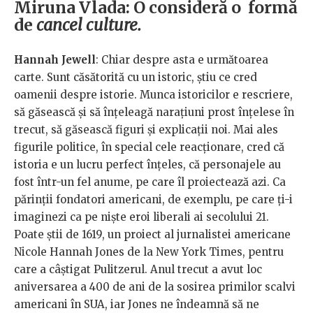
Miruna Vlada: O consideră o formă
de
cancel culture.
Hannah Jewell
: Chiar despre asta e următoarea
carte. Sunt căsătorită cu un istoric, știu ce cred
oamenii despre istorie. Munca istoricilor e rescriere,
să găsească și să înțeleagă narațiuni prost înțelese în
trecut, să găsească figuri și explicații noi. Mai ales
figurile politice, în special cele reacționare, cred că
istoria e un lucru perfect înțeles, că personajele au
fost într-un fel anume, pe care îl proiectează azi. Ca
părinții fondatori americani, de exemplu, pe care ți-i
imaginezi ca pe niște eroi liberali ai secolului 21.
Poate știi de 1619, un proiect al jurnalistei americane
Nicole Hannah Jones de la New York Times, pentru
care a câștigat Pulitzerul. Anul trecut a avut loc
aniversarea a 400 de ani de la sosirea primilor scalvi
americani în SUA, iar Jones ne îndeamnă să ne