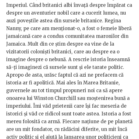
Imperiul. Când britanici albi învață despre împărat ca
despre un aventurier nobil care a cucerit lumea, nu
auzi poveștile astea din sursele britanice. Regina
Nanny, pe care am menționat-o, a fost o femeie liberă
jamaicană care a condus comunitatea maronilor din
Jamaica. Mult din ce știm despre ea vine de la
vizitatorii coloniști britanici, care au despre ea o
imagine despre o nebună. A rescrie istoria înseamnă
să-ți imaginezi că sursele sunt și ele tarate politic.
Apropo de asta, urăsc faptul că azi ne prefacem că
istoria ar fi apolitică. Mai ales în Marea Britanie,
guvernele au tot timpul propuneri noi ca să apere
onoarea lui Winston Churchill sau moștenirea bună a
imperiului. Îmi văd prietenii care își fac meseria de
istorici și văd ce ridicol sunt toate astea. Istoria a fost
mereu folosită ca armă. Fiecare națiune de pe planetă
are un mit fondator, cu rădăcini diferite, un mit încă
activ politic și el ajută la lansarea unor politicieni ca