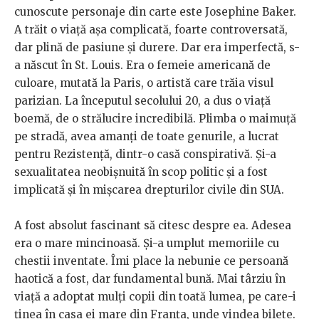
cunoscute personaje din carte este Josephine Baker.
A trăit o viață așa complicată, foarte controversată,
dar plină de pasiune și durere. Dar era imperfectă, s-
a născut în St. Louis. Era o femeie americană de
culoare, mutată la Paris, o artistă care trăia visul
parizian. La începutul secolului 20, a dus o viață
boemă, de o strălucire incredibilă. Plimba o maimuță
pe stradă, avea amanți de toate genurile, a lucrat
pentru Rezistență, dintr-o casă conspirativă. Și-a
sexualitatea neobișnuită în scop politic și a fost
implicată și în mișcarea drepturilor civile din SUA.
A fost absolut fascinant să citesc despre ea. Adesea
era o mare mincinoasă. Și-a umplut memoriile cu
chestii inventate. Îmi place la nebunie ce persoană
haotică a fost, dar fundamental bună. Mai târziu în
viață a adoptat mulți copii din toată lumea, pe care-i
ținea în casa ei mare din Franța, unde vindea bilete.