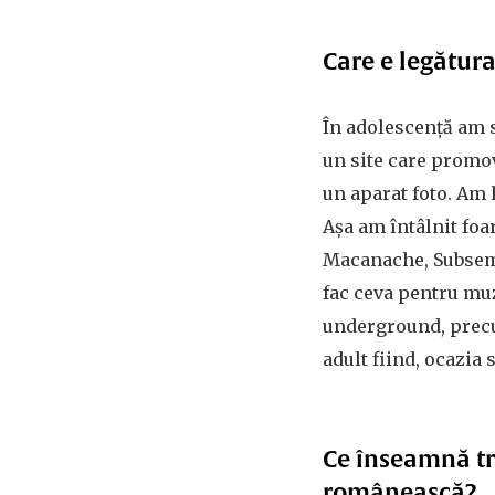
Care e legătur
În adolescență am s
un site care promov
un aparat foto. Am 
Așa am întâlnit foa
Macanache, Subsemna
fac ceva pentru mu
underground, precum
adult fiind, ocazia 
Ce înseamnă tr
românească?