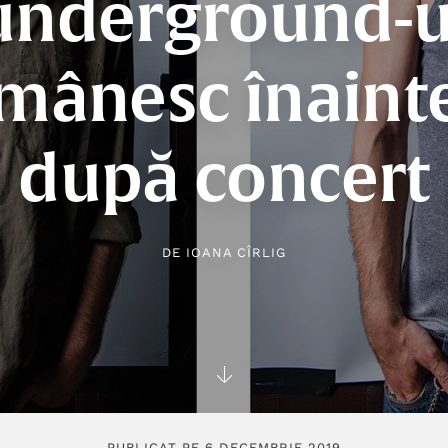
underground-u
mânesc înainte
după concert
DE
IOANA CÎRLIG
PUBLICAT PE 6 DECEMBRIE 2019