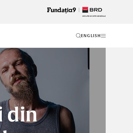
EN
i din