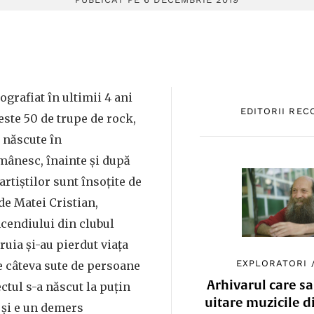
ografiat în ultimii 4 ani
EDITORII RE
este 50 de trupe de rock,
o născute în
ânesc, înainte și după
artiștilor sunt însoțite de
de Matei Cristian,
ncendiului din clubul
ruia și-au pierdut viața
EXPLORATORI
e câteva sute de persoane
Arhivarul care sa
ectul s-a născut la puțin
uitare muzicile d
 și e un demers