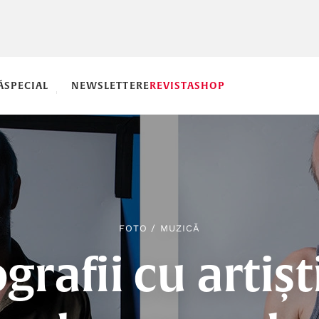
Ă
SPECIAL
NEWSLETTERE
REVISTA
SHOP
FOTO
/
MUZICĂ
grafii cu artișt