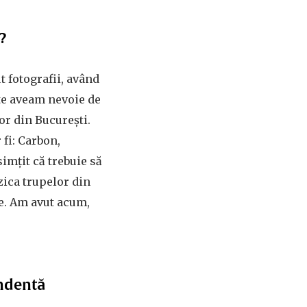
c?
t fotografii, având
ite aveam nevoie de
or din București.
 fi: Carbon,
imțit că trebuie să
ica trupelor din
re. Am avut acum,
endentă