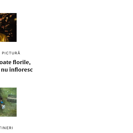
/
PICTURĂ
ate florile,
e nu înfloresc
TINERI