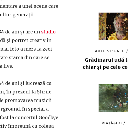
entare a unei scene care
ltor generații.
4 de ani și are un
studio
dă și portret creativ în
ndal foto a mers la zeci
ARTE VIZUALE
rate starea din care se
Grădinarul udă to
 live.
chiar și pe cele c
44 de ani și lucrează ca
ni, în prezent la Știrile
 de promovarea muzicii
rground, în special a
 fost la concertul Goodbye
VIAȚĂ&CO
/
ctiv împreună cu colega