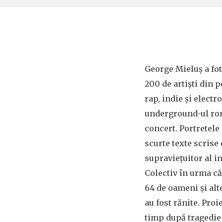
George Mieluș a fot
200 de artiști din p
rap, indie și electr
underground-ul rom
concert. Portretele 
scurte texte scrise 
supraviețuitor al i
Colectiv în urma că
64 de oameni și alt
au fost rănite. Proi
timp după tragedie