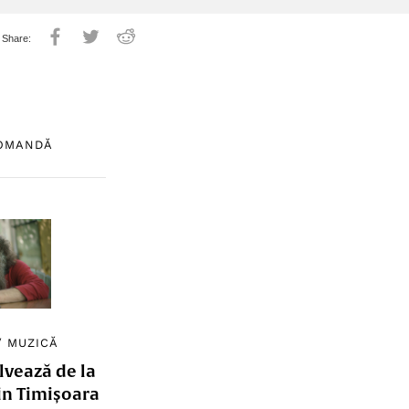
COMANDĂ
/
MUZICĂ
lvează de la
in Timișoara