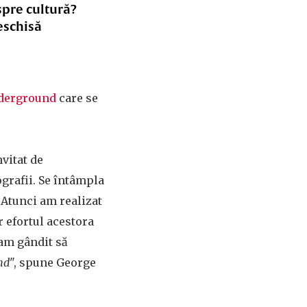
spre cultură?
eschisă
nderground
care se
vitat de
grafii. Se întâmpla
 Atunci am realizat
ar efortul acestora
-am gândit să
nd
", spune George