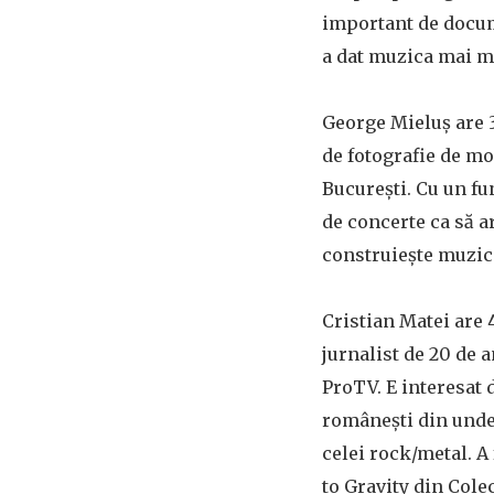
important de docum
a dat muzica mai mu
George Mieluș are 3
de fotografie de mo
București. Cu un fu
de concerte ca să a
construiește muzica
Cristian Matei are 
jurnalist de 20 de a
ProTV. E interesat
românești din unde
celei rock/metal. A
to Gravity din Cole