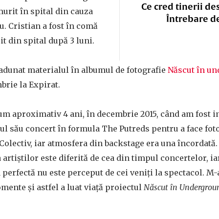
Ce cred tinerii de
murit în spital din cauza
Întrebare d
u. Cristian a fost în comă
it din spital după 3 luni.
adunat materialul în albumul de fotografie
Născut în u
brie la Expirat.
um aproximativ 4 ani, în decembrie 2015, când am fost in
l său concert în formula The Putreds pentru a face foto
Colectiv, iar atmosfera din backstage era una încordată.
a artiștilor este diferită de cea din timpul concertelor, i
 perfectă nu este perceput de cei veniți la spectacol. M
ente și astfel a luat viață proiectul
Născut în Undergrou