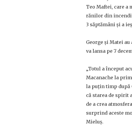
Teo Maftei, care a 
rănilor din incendi
3 săptămâni și a ieș
George și Matei au 
va lansa pe 7 decem
„Totul a început ac
Macanache la primu
la puțin timp după 
că starea de spirit 
de a crea atmosfera
surprind aceste mom
Mieluș.