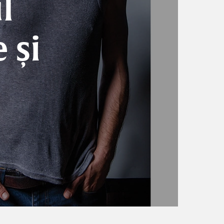
l
 și