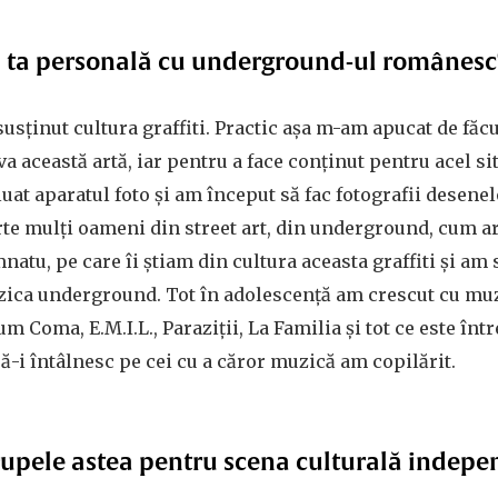
a ta personală cu underground-ul românes
usținut cultura graffiti. Practic așa m-am apucat de făcu
a această artă, iar pentru a face conținut pentru acel s
luat aparatul foto și am început să fac fotografii desenel
rte mulți oameni din street art, din underground, cum ar
tu, pe care îi știam din cultura aceasta graffiti și am s
zica underground. Tot în adolescență am crescut cu muz
 Coma, E.M.I.L., Paraziții, La Familia și tot ce este înt
să-i întâlnesc pe cei cu a căror muzică am copilărit.
upele astea pentru scena culturală indep