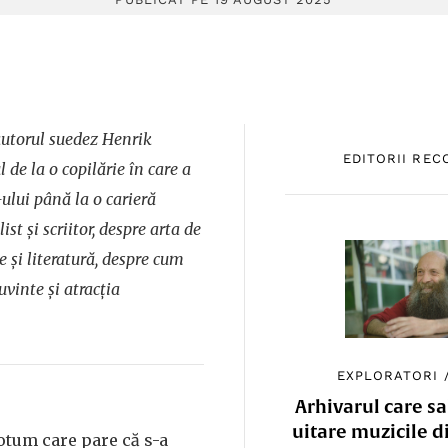
autorul suedez Henrik
EDITORII RE
de la o copilărie în care a
ului până la o carieră
st și scriitor, despre arta de
e și literatură, despre cum
uvinte și atracția
EXPLORATORI
Arhivarul care sa
uitare muzicile d
otum care pare că s-a