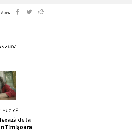
COMANDĂ
/
MUZICĂ
lvează de la
in Timișoara