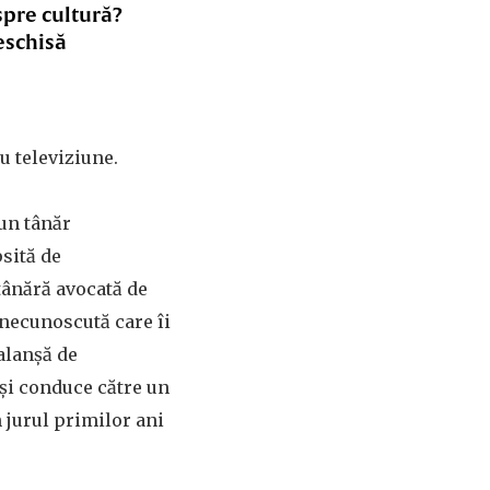
spre cultură?
eschisă
u televiziune.
 un tânăr
psită de
tânără avocată de
 necunoscută care îi
alanșă de
 și conduce către un
n jurul primilor ani