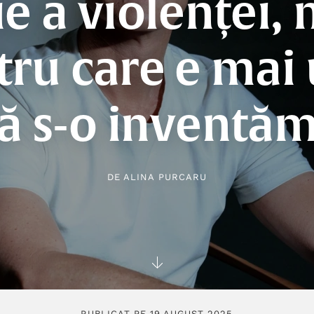
ie a violenței,
tru care e mai 
ă s-o inventă
DE
ALINA PURCARU
PUBLICAT PE 19 AUGUST 2025