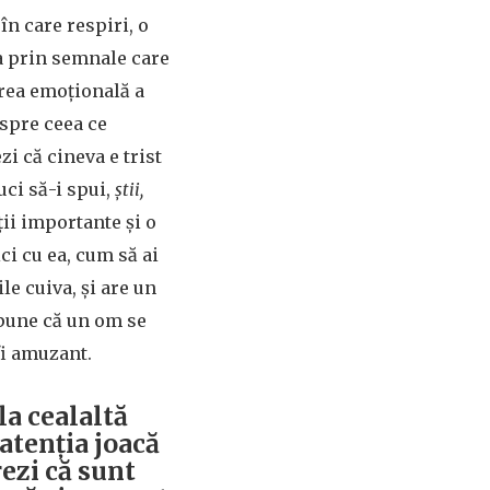
 în care respiri, o
ca prin semnale care
area emoțională a
espre ceea ce
i că cineva e trist
uci să-i spui,
știi,
ții importante și o
ci cu ea, cum să ai
le cuiva, și are un
spune că un om se
 fi amuzant.
 la cealaltă
 atenția joacă
ezi că sunt