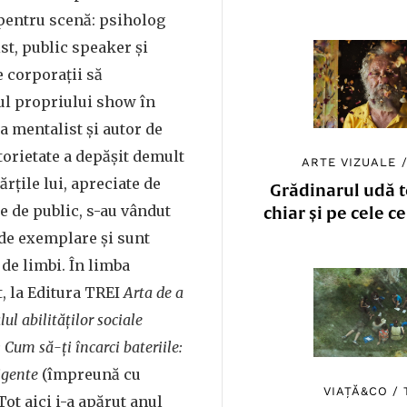
 pentru scenă: psiholog
st, public speaker și
e corporații să
ul propriului show în
 mentalist și autor de
otorietate a depășit demult
ARTE VIZUALE
ărțile lui, apreciate de
Grădinarul udă to
te de public, s-au vândut
chiar și pe cele c
 de exemplare și sunt
 de limbi. În limba
, la Editura TREI
Arta de a
l abilităţilor sociale
 Cum să-ți încarci bateriile:
igente
(împreună cu
VIAȚĂ&CO
/
ot aici i-a apărut anul