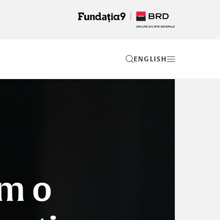
EN
em o