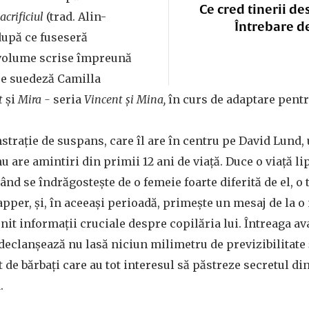
Ce cred tinerii de
acrificiul
(trad. Alin-
Întrebare d
după ce fuseseră
i volume scrise împreună
re suedeză Camilla
t
și
Mira -
seria
Vincent și Mina,
în curs de adaptare pentr
trație de suspans, care îl are în centru pe David Lund,
 are amintiri din primii 12 ani de viață. Duce o viață li
nd se îndrăgostește de o femeie foarte diferită de el, o 
pper, și, în aceeași perioadă, primește un mesaj de la o
nit informații cruciale despre copilăria lui. Întreaga av
declanșează nu lasă niciun milimetru de previzibilitate
 de bărbați care au tot interesul să păstreze secretul di
d.