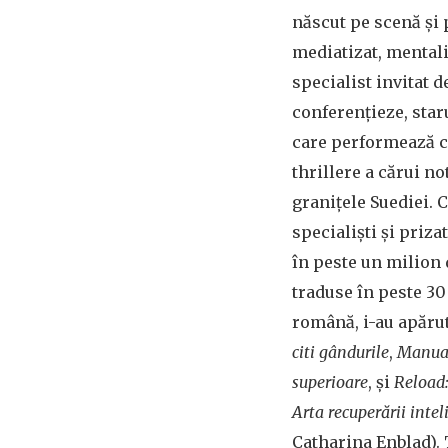
născut pe scenă și
mediatizat, mentali
specialist invitat d
conferențieze, star
care performează ca
thrillere a cărui n
granițele Suediei. C
specialiști și priza
în peste un milion
traduse în peste 30
română, i-au apărut
citi gândurile
,
Manualu
superioare
, și
Reload:
Arta recuperării intel
Catharina Enblad). T