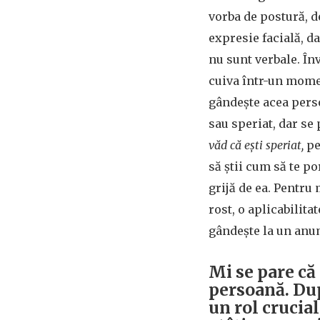
vorba de postură, de
expresie facială, d
nu sunt verbale. În
cuiva într-un momen
gândește acea perso
sau speriat, dar se 
văd că ești speriat,
pe
să știi cum să te p
grijă de ea. Pentru 
rost, o aplicabilit
gândește la un anum
Mi se pare că
persoană. După
un rol crucia