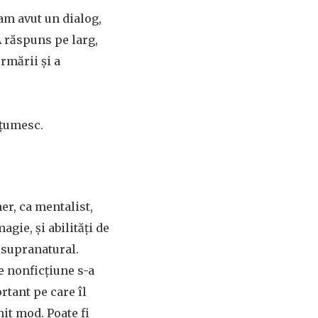
 am avut un dialog,
A răspuns pe larg,
rmării și a
mulțumesc.
er, ca mentalist,
gie, și abilități de
 supranatural.
e nonficțiune s-a
rtant pe care îl
it mod. Poate fi