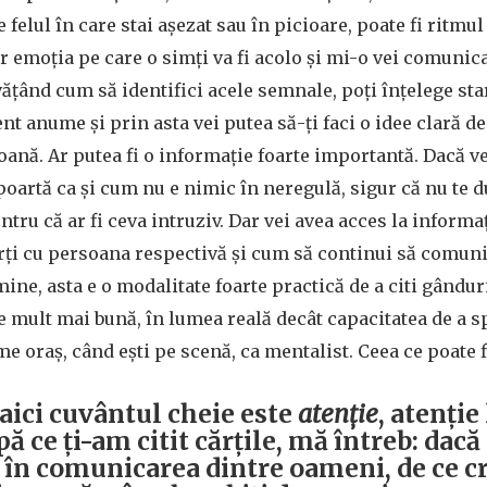
 felul în care stai așezat sau în picioare, poate fi ritmul
ar emoția pe care o simți va fi acolo și mi-o vei comuni
vățând cum să identifici acele semnale, poți înțelege st
t anume și prin asta vei putea să-ți faci o idee clară d
ană. Ar putea fi o informație foarte importantă. Dacă vez
poartă ca și cum nu e nimic în neregulă, sigur că nu te d
ntru că ar fi ceva intruziv. Dar vei avea acces la informa
orți cu persoana respectivă și cum să continui să comuni
mine, asta e o modalitate foarte practică de a citi gânduri
ate mult mai bună, în lumea reală decât capacitatea de a 
e oraș, când ești pe scenă, ca mentalist. Ceea ce poate
 aici cuvântul cheie este
atenție
, atenție
 ce ți-am citit cărțile, mă întreb: dacă
l în comunicarea dintre oameni, de ce cr