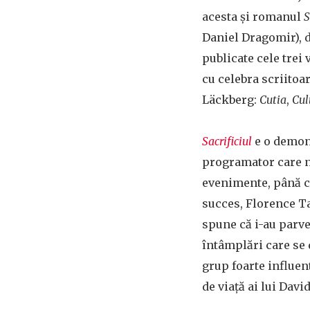
acesta și romanul
S
Daniel Dragomir), 
publicate cele tre
cu celebra scriitoa
Läckberg:
Cutia
,
Cul
Sacrificiul
e o demons
programator care nu
evenimente, până câ
succes, Florence Ta
spune că i-au parve
întâmplări care se 
grup foarte influent
de viață ai lui Davi