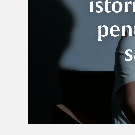
istor
pen
s