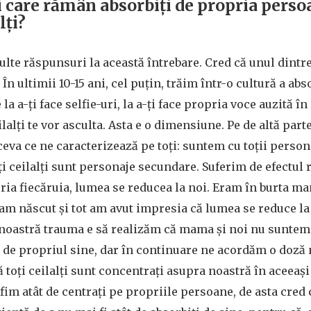
 care rămân absorbiți de propria perso
alți?
lte răspunsuri la această întrebare. Cred că unul dintr
 În ultimii 10-15 ani, cel puțin, trăim într-o cultură a abso
 la a-ți face selfie-uri, la a-ți face propria voce auzită î
alți te vor asculta. Asta e o dimensiune. Pe de altă parte
eva ce ne caracterizează pe toți: suntem cu toții person
ți ceilalți sunt personaje secundare. Suferim de efectul 
ria fiecăruia, lumea se reducea la noi. Eram în burta m
-am născut și tot am avut impresia că lumea se reduce la
noastră trauma e să realizăm că mama și noi nu suntem a
de propriul sine, dar în continuare ne acordăm o doză 
ă toți ceilalți sunt concentrați asupra noastră în aceeaș
fim atât de centrați pe propriile persoane, de asta cred 