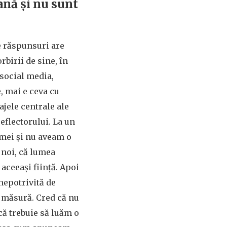
ană și nu sunt
e răspunsuri are
rbirii de sine, în
n social media,
, mai e ceva cu
ajele centrale ale
reflectorului. La un
amei și nu aveam o
 noi, că lumea
ceeași ființă. Apoi
nepotrivită de
i măsură. Cred că nu
că trebuie să luăm o