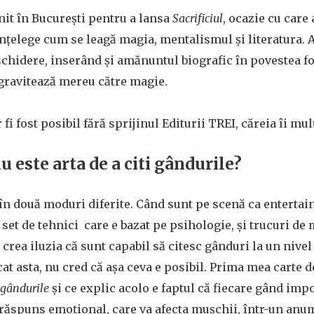
it în București pentru a lansa
Sacrificiul
, ocazie cu care
înțelege cum se leagă magia, mentalismul și literatura. 
chidere, inserând și amănuntul biografic în povestea fo
 gravitează mereu către magie.
r fi fost posibil fără sprijinul Editurii TREI, căreia îi 
nu este arta de a citi gândurile?
n două moduri diferite. Când sunt pe scenă ca entertain
et de tehnici care e bazat pe psihologie, și trucuri de ma
rea iluzia că sunt capabil să citesc gânduri la un nivel
at asta, nu cred că așa ceva e posibil. Prima mea carte d
t gândurile
și ce explic acolo e faptul că fiecare gând impo
ăspuns emoțional, care va afecta mușchii, într-un anum