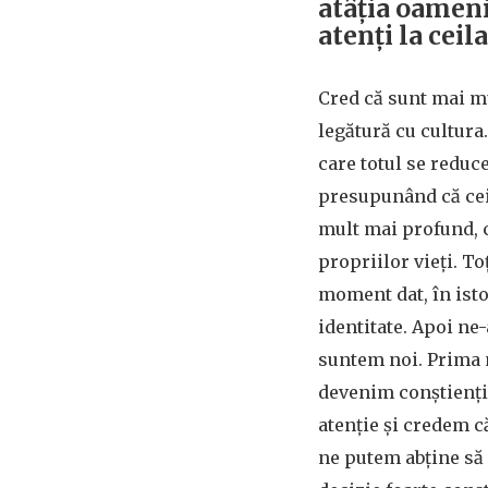
atâția oameni
atenți la ceil
Cred că sunt mai mu
legătură cu cultura.
care totul se reduce
presupunând că ceil
mult mai profund, c
propriilor vieți. To
moment dat, în isto
identitate. Apoi ne
suntem noi. Prima 
devenim conștienți 
atenție și credem c
ne putem abține să 