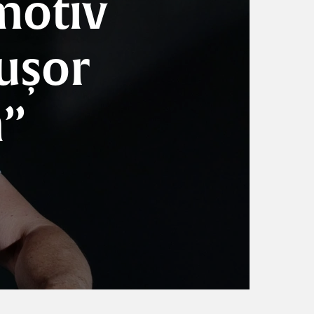
 motiv
ușor
m”