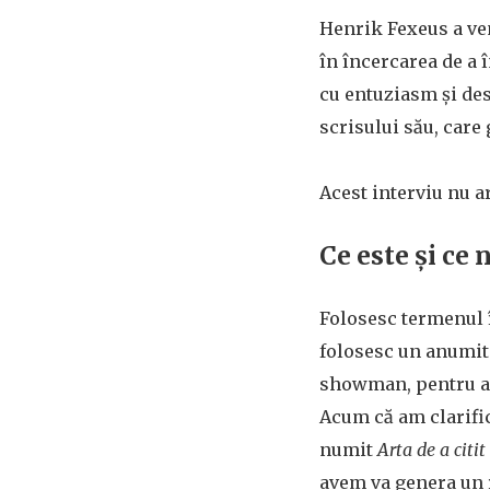
Henrik Fexeus a ven
în încercarea de a 
cu entuziasm și des
scrisului său, care
Acest interviu nu a
Ce este și ce 
Folosesc termenul î
folosesc un anumit s
showman, pentru a c
Acum că am clarific
numit
Arta de a citi
avem va genera un r