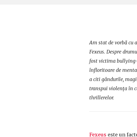
Am stat de vorbă cu 
Fexeus. Despre drumul 
fost victima bullying-
înfloritoare de mentali
a citi gândurile, magi
transpui violența în c
thrillerelor.
Fexeus
este un fact