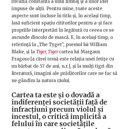
invazia constantă a unui limbaj și a unor idei
impuse de alții. Pentru mine, toate aceste
aspecte sunt incluse în titlu și, în același timp,
lasă suficient spațiu cititorilor pentru a-și face
propriile interpretări în legătură cu ceeea ce se
ascunde dincolo de mască. E, în același timp, o
referință la „The Tyger”, poemul lui William
Blake, și la
Tiger, Tiger
cartea lui Margaux
Fragoso [a cărei temă este relația unei fetițe cu
un bărbat de 57 de ani, n.r.], și la mulți tigri din
literatură, imagini ale prădătorilor care ne fac să
ne gândim la natura răului.
Cartea ta este și o dovadă a
indiferenței societății față de
infracțiuni precum violul și
incestul, o critică implicită a
felului în care societățile