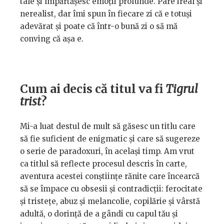
tale și împărtășesc emoții profunde. Pare ireal și
nerealist, dar îmi spun în fiecare zi că e totuși
adevărat și poate că într-o bună zi o să mă
conving că așa e.
Cum ai decis că titul va fi
Tigrul
trist
?
Mi-a luat destul de mult să găsesc un titlu care
să fie suficient de enigmatic și care să sugereze
o serie de paradoxuri, în același timp. Am vrut
ca titlul să reflecte procesul descris în carte,
aventura acestei conștiințe rănite care încearcă
să se împace cu obsesii și contradicții: ferocitate
și tristețe, abuz și melancolie, copilărie și vârstă
adultă, o dorință de a gândi cu capul tău și