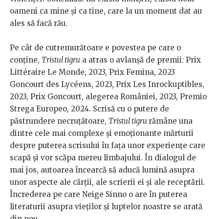
oameni ca mine și ca tine, care la un moment dat au
ales să facă rău.
Pe cât de cutremurătoare e povestea pe care o
conține,
Tristul tigru
a atras o avlanșă de premii: Prix
Littéraire Le Monde, 2023, Prix Femina, 2023
Goncourt des Lycéens, 2023, Prix Les Inrockuptibles,
2023, Prix Goncourt, alegerea României, 2023, Premio
Strega Europeo, 2024. Scrisă cu o putere de
păstrundere necruțătoare,
Tristul tigru
rămâne una
dintre cele mai complexe și emoționante mărturii
despre puterea scrisului în fața unor experiențe care
scapă și vor scăpa mereu limbajului. În dialogul de
mai jos, autoarea încearcă să aducă lumină asupra
unor aspecte ale cărții, ale scrierii ei și ale receptării.
Încrederea pe care Neige Sinno o are în puterea
literaturii asupra vieților și luptelor noastre se arată
din nou