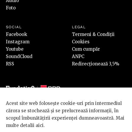
Audio
Foto
SOCIAL
LEGAL
Facebook
Termeni & Condiții
Instagram
Cookies
Youtube
Cum cumpăr
SoundCloud
ANPC
RSS
Redirecționează 3,5%
Acest site web folosește cookie-uri prin intermediul
© 2026 BRD Groupe Société Générale, toate drepturile rezervate.
cărora se stochează și se prelucrează informații, în
Scena 9 este un proiect sustinut de
BRD GROUPE SOCIÉTÉ
scopul îmbunătățirii experienței dumneavoastră. Mai
GÉNÉRALE
.
multe detalii
aici
.