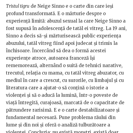
Tristul tigru
de Neige Sinno e o carte din care ieși
profund transformată. E o mărturie despre o
experiență limită: abuzul sexual la care Neige Sinno a
fost supusă în adolescență de tatăl ei vitreg. La 19 ani,
Sinno a decis să-și mărturisească public experiența
abuzului, tatăl vitreg fiind apoi judecat și trimis la
închisoare. Încercând să dea o formă acestei
experiențe atroce, autoarea franceză își
rememorează, alternând o suită de tehnici narative,
trecutul, relația cu mama, cu tatăl vitreg abuzator, cu
mediul în care a crescut, cu surorile, cu limbajul și cu
literatura care a ajutat-o să conțină o istorie a
violenței și să o aducă la lumină, într-o poveste de
viață întregită, curajoasă, marcată de o capacitate de
pătrundere rarisimă. E e o carte destabilizatoare și
fundamental necesară. Pune problema răului din
lume și din noi și oferă o analiză tulburătoare a
violenței. Concluzia: nu există monștri, există doar