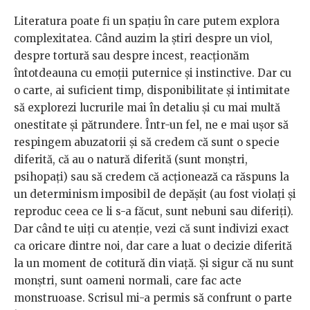
Literatura poate fi un spațiu în care putem explora
complexitatea. Când auzim la știri despre un viol,
despre tortură sau despre incest, reacționăm
întotdeauna cu emoții puternice și instinctive. Dar cu
o carte, ai suficient timp, disponibilitate și intimitate
să explorezi lucrurile mai în detaliu și cu mai multă
onestitate și pătrundere. Într-un fel, ne e mai ușor să
respingem abuzatorii și să credem că sunt o specie
diferită, că au o natură diferită (sunt monștri,
psihopați) sau să credem că acționează ca răspuns la
un determinism imposibil de depășit (au fost violați și
reproduc ceea ce li s-a făcut, sunt nebuni sau diferiți).
Dar când te uiți cu atenție, vezi că sunt indivizi exact
ca oricare dintre noi, dar care a luat o decizie diferită
la un moment de cotitură din viață. Și sigur că nu sunt
monștri, sunt oameni normali, care fac acte
monstruoase. Scrisul mi-a permis să confrunt o parte