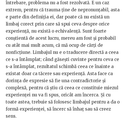
întrebare, problema nu a fost rezolvată. E un caz
extrem, pentru că trauma ține de nepronunțabil, asta
e parte din definiția ei, dar poate că nu există un
limbaj corect prin care să spui ceva despre orice
experiență, nu există o echivalență. Sunt foarte
conștientă de acest lucru, mereu am fost și probabil
cu atât mai mult acum, că mă ocup de cărți de
nonficțiune. Limbajul nu e o traducere directă a ceea
ce s-a întâmplat; când găsești cuvinte pentru ceva ce
s-a întâmplat, rezultatul schimbă ceea ce înainte a
existat doar ca tăcere sau experiență. Asta face ca
dorința de expresie să fie una contradictorie și
complexă, pentru că știu că ceea ce constituie miezul
experienței nu va fi spus, oricât am încerca. Și cu
toate astea, trebuie să folosesc limbajul pentru a da o
formă experienței, să încerc să înhaț sau să creez
sens.