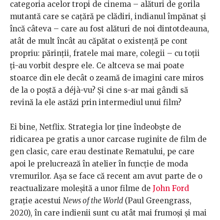
categoria acelor tropi de cinema – alături de gorila
mutantă care se cațără pe clădiri, indianul împănat și
încă câteva – care au fost alături de noi dintotdeauna,
atât de mult încât au căpătat o existență pe cont
propriu: părinții, fratele mai mare, colegii – cu toții
ți-au vorbit despre ele. Ce altceva se mai poate
stoarce din ele decât o zeamă de imagini care miros
de la o poștă a déjà-vu? Și cine s-ar mai gândi să
revină la ele astăzi prin intermediul unui film?
Ei bine, Netflix. Strategia lor ține îndeobște de
ridicarea pe gratis a unor carcase ruginite de film de
gen clasic, care erau destinate Rematului, pe care
apoi le prelucrează în atelier în funcție de moda
vremurilor. Așa se face că recent am avut parte de o
reactualizare moleșită a unor filme de
John Ford
grație acestui
News of the World
(Paul Greengrass,
2020), în care indienii sunt cu atât mai frumoși și mai