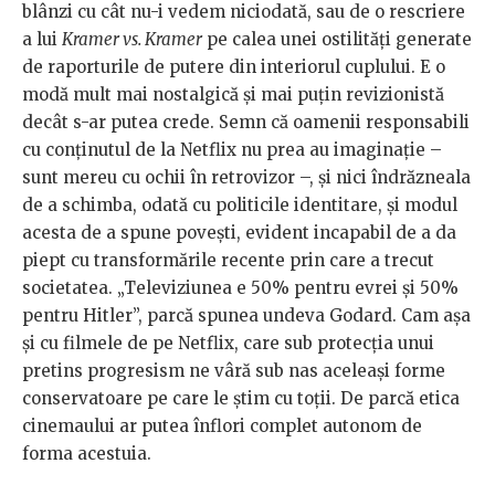
blânzi cu cât nu-i vedem niciodată, sau de o rescriere
a lui
Kramer vs. Kramer
pe calea unei ostilități generate
de raporturile de putere din interiorul cuplului. E o
modă mult mai nostalgică și mai puțin revizionistă
decât s-ar putea crede. Semn că oamenii responsabili
cu conținutul de la Netflix nu prea au imaginație –
sunt mereu cu ochii în retrovizor –, și nici îndrăzneala
de a schimba, odată cu politicile identitare, și modul
acesta de a spune povești, evident incapabil de a da
piept cu transformările recente prin care a trecut
societatea. „Televiziunea e 50% pentru evrei și 50%
pentru Hitler”, parcă spunea undeva Godard. Cam așa
și cu filmele de pe Netflix, care sub protecția unui
pretins progresism ne vâră sub nas aceleași forme
conservatoare pe care le știm cu toții. De parcă etica
cinemaului ar putea înflori complet autonom de
forma acestuia.