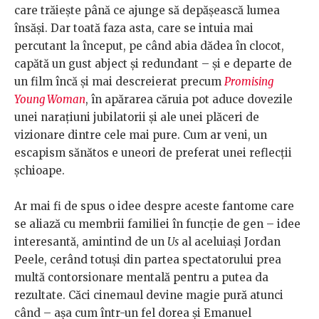
care trăiește până ce ajunge să depășească lumea
însăși. Dar toată faza asta, care se intuia mai
percutant la început, pe când abia dădea în clocot,
capătă un gust abject și redundant – și e departe de
un film încă și mai descreierat precum
Promising
Young Woman
, în apărarea căruia pot aduce dovezile
unei narațiuni jubilatorii și ale unei plăceri de
vizionare dintre cele mai pure. Cum ar veni, un
escapism sănătos e uneori de preferat unei reflecții
șchioape.
Ar mai fi de spus o idee despre aceste fantome care
se aliază cu membrii familiei în funcție de gen – idee
interesantă, amintind de un
Us
al aceluiași Jordan
Peele, cerând totuși din partea spectatorului prea
multă contorsionare mentală pentru a putea da
rezultate. Căci cinemaul devine magie pură atunci
când – așa cum într-un fel dorea și Emanuel