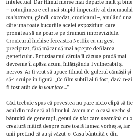
intelectual. Dar filmul merse mai departe mult și bine
– rotunjimea e cel mai stupid imperativ al cinemaului
mainstream
, gândi, excedat, cronicarul –, anulând una
câte una toate bucuriile acelei expozițiuni care
promitea să ne poarte pe drumuri imprevizibile.
Cronicarul închise fereastra Netflix cu un gest
precipitat, fără măcar să mai aștepte defilarea
genericului. Entuziasmul căruia îi căzuse pradă mai
devreme îl apăsa acum, înfățișându-l vulnerabil și
nervos. Ar fi vrut să apuce filmul de gulerul cămășii și
să-i scuipe în figură: „Ce film subtil ai fi fost, dacă n-ai
fi fost atât de
in your face
...”
Căci trebuie spus că povestea nu pare nicio clipă să fie
asul din mânecă al filmului. Avem aici o casă veche și
bântuită de generații, genul de
plot
care seamănă cu o
creatură mitică despre care toată lumea vorbește, iar
unii pretind că au și văzut-o. Casa bântuită e din