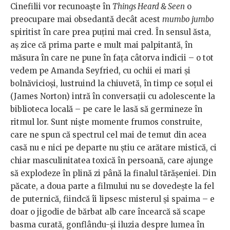
Cinefilii vor recunoaște în
Things Heard & Seen
o
preocupare mai obsedantă decât acest
mumbo jumbo
spiritist în care prea puțini mai cred. În sensul ăsta,
aș zice că prima parte e mult mai palpitantă, în
măsura în care ne pune în fața câtorva indicii – o tot
vedem pe Amanda Seyfried, cu ochii ei mari și
bolnăvicioși, lustruind la chiuvetă, în timp ce soțul ei
(James Norton) intră în conversații cu adolescente la
biblioteca locală – pe care le lasă să germineze în
ritmul lor. Sunt niște momente frumos construite,
care ne spun că spectrul cel mai de temut din acea
casă nu e nici pe departe nu știu ce arătare mistică, ci
chiar masculinitatea toxică în persoană, care ajunge
să explodeze în plină zi până la finalul tărășeniei. Din
păcate, a doua parte a filmului nu se dovedește la fel
de puternică, fiindcă îi lipsesc misterul și spaima – e
doar o jigodie de bărbat alb care încearcă să scape
basma curată, gonflându-și iluzia despre lumea în