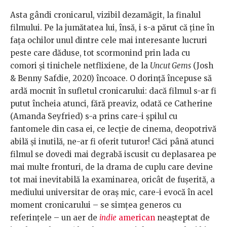
Asta gândi cronicarul, vizibil dezamăgit, la finalul
filmului. Pe la jumătatea lui, însă, i s-a părut că ține în
fața ochilor unul dintre cele mai interesante lucruri
peste care dăduse, tot scormonind prin lada cu
comori și tinichele netflixiene, de la
Uncut Gems
(Josh
& Benny Safdie, 2020) încoace. O dorință începuse să
ardă mocnit în sufletul cronicarului: dacă filmul s-ar fi
putut încheia atunci, fără preaviz, odată ce Catherine
(Amanda Seyfried) s-a prins care-i șpilul cu
fantomele din casa ei, ce lecție de cinema, deopotrivă
abilă și inutilă, ne-ar fi oferit tuturor! Căci până atunci
filmul se dovedi mai degrabă iscusit cu deplasarea pe
mai multe fronturi, de la drama de cuplu care devine
tot mai inevitabilă la examinarea, oricât de fușerită, a
mediului universitar de oraș mic, care-i evocă în acel
moment cronicarului – se simțea generos cu
referințele – un aer de
indie
american
neașteptat de