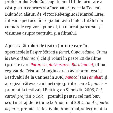
profesorului Gelu Colceag. În anul III de facultate a
câștigat un concurs și a început să joace la Teatrul
Bulandra alături de Victor Rebengiuc și Marcel Iureș,
într-un spectacol în regia lui Liviu Ciulei. Întâlnirea
cu marele regizor, spune el, i-a marcat parcursul și
viziunea asupra teatrului și a filmului.
A jucat atât roluri de teatru (printre care în
spectacolele
Despre bărbați și femei
,
O spovedanie
,
Crimă
la Howard Johnson
) cât și roluri în peste 20 de filme
(printre care
Pororoca
,
Aniversarea
,
Bacalaureat
, filmul
regizat de Cristian Mungiu care a avut premiera la
Festivalul de la Cannes în 2016,
Miracol
sau
Familiar
) și
a regizat câteva scurtmetraje (printre care
O familie
–
premiat la festivalul Betting on Short din 2009,
Pui,
cartofi prăjiți și-o Cola
- premiul pentru cel mai bun
scurtmetraj de ficțiune la Anonimul 2012,
Totul e foarte
departe
, premiat la festivalul Anonimul, selecționat la