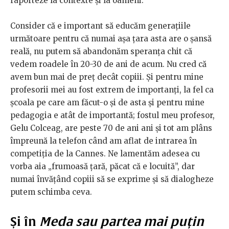
raporteze la contexte și la oameni.
Consider că e important să educăm generațiile
următoare pentru că numai așa țara asta are o șansă
reală, nu putem să abandonăm speranța chit că
vedem roadele în 20-30 de ani de acum. Nu cred că
avem bun mai de preț decât copiii. Și pentru mine
profesorii mei au fost extrem de importanți, la fel ca
școala pe care am făcut-o și de asta și pentru mine
pedagogia e atât de importantă; fostul meu profesor,
Gelu Colceag, are peste 70 de ani ani și tot am plâns
împreună la telefon când am aflat de intrarea în
competiția de la Cannes. Ne lamentăm adesea cu
vorba aia „frumoasă țară, păcat că e locuită”, dar
numai învățând copiii să se exprime și să dialogheze
putem schimba ceva.
Și în
Meda sau partea mai puțin