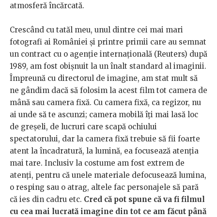
atmosferă încărcată.
Crescând cu tatăl meu, unul dintre cei mai mari
fotografi ai României și printre primii care au semnat
un contract cu o agenție internațională (Reuters) după
1989, am fost obișnuit la un înalt standard al imaginii.
Împreună cu directorul de imagine, am stat mult să
ne gândim dacă să folosim la acest film tot camera de
mână sau camera fixă. Cu camera fixă, ca regizor, nu
ai unde să te ascunzi; camera mobilă îți mai lasă loc
de greșeli, de lucruri care scapă ochiului
spectatorului, dar la camera fixă trebuie să fii foarte
atent la încadratură, la lumină, ea focusează atenția
mai tare. Inclusiv la costume am fost extrem de
atenți, pentru că unele materiale defocusează lumina,
o resping sau o atrag, altele fac personajele să pară
că ies din cadru etc.
Cred că pot spune că va fi filmul
cu cea mai lucrată imagine din tot ce am făcut până