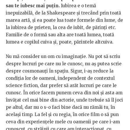
sau te iubesc mai puțin.
Iubirea e o temă
inepuizabilă, de la Shakespeare și trecând prin toată
marea artă, și ea poate lua toate formele din lume, de
la iubirea de prieten, la cea de iubit, de părinți etc.
Familie de o formă sau alta are toată lumea, toată
lumea e copilul cuiva și, poate, părintele altcuiva.
Nu mă consider un om cu imaginație. Nu pot să scriu
despre lucruri pe care nu le cunosc, nu aș putea scrie
despre cosmonauți în spațiu. Sigur, i-aș reduce la
condiția lor de oameni, independent de contextul
science fiction, dar prefer să arăt lucruri pe care le
cunosc. În orice facem punem ceva din noi și asta am
învățat cel mai bine din actorie, unde trebuie să îl joci
pe altul, dar nu o s-o faci bine dacă nu rămâi tu, în
același timp. La fel și cu regia, în orice film o să pun
ceva din experiențele mele cu oamenii pe care i-am
cunoscut, cu străinii cu care am interacționat, cu