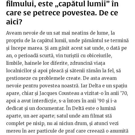
filmului, este „capătul lumii” în
care se petrece povestea. De ce
aici?
Aveam nevoie de un sat mai neatins de lume, la
propriu de la capătul lumii, unde pământul se termină
și începe marea. Și am găsit acest sat unde, o dată pe
an, o perioadă scurtă, vin turiștii cu obiceiurile,
limbile, hainele lor diferite, zdruncină viața
localnicilor și apoi pleacă și sătenii rămân la fel, să
gestioneze cu problemele create. De asta aveam
nevoie pentru povestea noastră. Iar Delta e un spațiu
apare, chiar și Jacques Cousteau a vizitat-o în anii ’70,
apoi a avut interdicție, s-a întors în anii ’90 și i-a
dedicat și un documentar. În Deltă este o lumină
aparte, un aer aparte; satul unde am filmat stă
complet pe nisip, nu ai niciun drum, și atunci vezi
mereu în aer particule de praf care creează o anumită