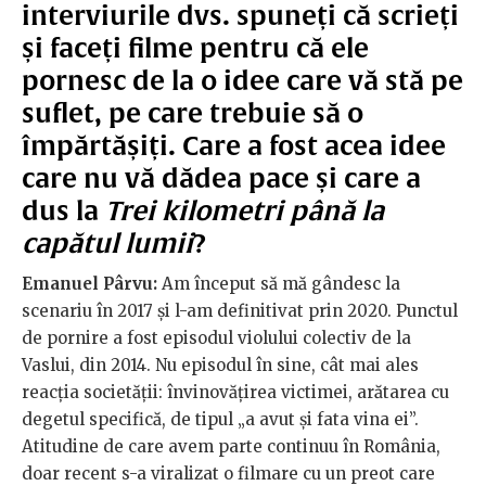
interviurile dvs. spuneți că scrieți
și faceți filme pentru că ele
pornesc de la o idee care vă stă pe
suflet, pe care trebuie să o
împărtășiți. Care a fost acea idee
care nu vă dădea pace și care a
dus la
Trei kilometri până la
capătul lumii
?
Emanuel Pârvu:
Am început să mă gândesc la
scenariu în 2017 și l-am definitivat prin 2020. Punctul
de pornire a fost episodul violului colectiv de la
Vaslui, din 2014. Nu episodul în sine, cât mai ales
reacția societății: învinovățirea victimei, arătarea cu
degetul specifică, de tipul „a avut și fata vina ei”.
Atitudine de care avem parte continuu în România,
doar recent s-a viralizat o filmare cu un preot care