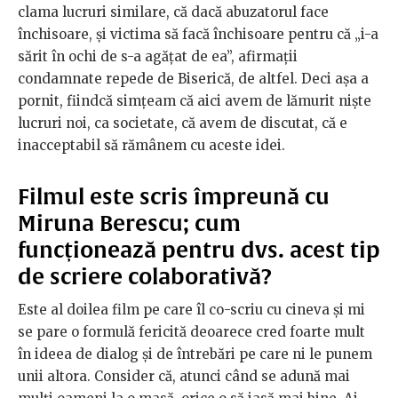
clama lucruri similare, că dacă abuzatorul face
închisoare, și victima să facă închisoare pentru că „i-a
sărit în ochi de s-a agățat de ea”, afirmații
condamnate repede de Biserică, de altfel. Deci așa a
pornit, fiindcă simțeam că aici avem de lămurit niște
lucruri noi, ca societate, că avem de discutat, că e
inacceptabil să rămânem cu aceste idei.
Filmul este scris împreună cu
Miruna Berescu; cum
funcționează pentru dvs. acest tip
de scriere colaborativă?
Este al doilea film pe care îl co-scriu cu cineva și mi
se pare o formulă fericită deoarece cred foarte mult
în ideea de dialog și de întrebări pe care ni le punem
unii altora. Consider că, atunci când se adună mai