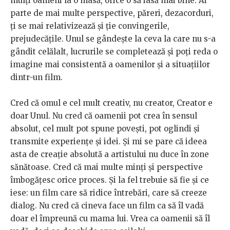
mulți oameni la o masă, orice o să iasă mai bine. Ai
parte de mai multe perspective, păreri, dezacorduri,
ți se mai relativizează și ție convingerile,
prejudecățile. Unul se gândește la ceva la care nu s-a
gândit celălalt, lucrurile se completează și poți reda o
imagine mai consistentă a oamenilor și a situațiilor
dintr-un film.
Cred că omul e cel mult creativ, nu creator, Creator e
doar Unul. Nu cred că oamenii pot crea în sensul
absolut, cel mult pot spune povești, pot oglindi și
transmite experiențe și idei. Și mi se pare că ideea
asta de creație absolută a artistului nu duce în zone
sănătoase. Cred că mai multe minți și perspective
îmbogățesc orice proces. Și la fel trebuie să fie și ce
iese: un film care să ridice întrebări, care să creeze
dialog. Nu cred că cineva face un film ca să îl vadă
doar el împreună cu mama lui. Vrea ca oamenii să îl