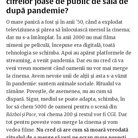
cifrelor joase de public de sală de
după pandemie?
O mare panică a fost și în anii ’50, când a explodat
televiziunea și părea să înlocuiască mersul la cinema;
dar nu s-a întâmplat. În anii 2000 nu mai filma
nimeni pe peliculă, începuse era digitală, toată
tehnologia se schimba. Apoi au apărut platformele de
streaming, a venit pandemia. Dar eu nu cred că va
veni vreun moment când oamenii nu vor mai merge
la cinema. Avem nevoie unii de alții și asta s-a văzut
în pandemie: suntem animale sociale. Ritualul va
rămâne. Poveștle, de asemenea, nu au cum să
dispară. Sigur, mediul se poate adapta, schimba, în
loc să chem 5000 de oameni pentru o scenă din
Război și Pace
, voi chema 200 și restul vor fi CGI. Dar
tot pentru poveste vom merge la cinema și vom
vedea filme.
Nu cred că are cum să moară vreodată
ritualul de a merge să vezi pe ecran mare povești