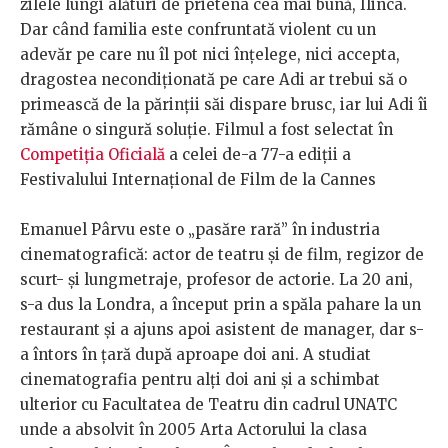
zilele lungi alături de prietena cea mai bună, Ilinca.
Dar când familia este confruntată violent cu un
adevăr pe care nu îl pot nici înțelege, nici accepta,
dragostea necondiționată pe care Adi ar trebui să o
primească de la părinții săi dispare brusc, iar lui Adi îi
rămâne o singură soluție. Filmul a fost selectat în
Competiția Oficială
a celei de-a 77-a ediții a
Festivalului Internațional de Film de la Cannes
Emanuel Pârvu este o „pasăre rară” în industria
cinematografică: actor de teatru și de film, regizor de
scurt- și lungmetraje, profesor de actorie. La 20 ani,
s-a dus la Londra, a început prin a spăla pahare la un
restaurant și a ajuns apoi asistent de manager, dar s-
a întors în țară după aproape doi ani. A studiat
cinematografia pentru alți doi ani și a schimbat
ulterior cu Facultatea de Teatru din cadrul UNATC
unde a absolvit în 2005 Arta Actorului la clasa