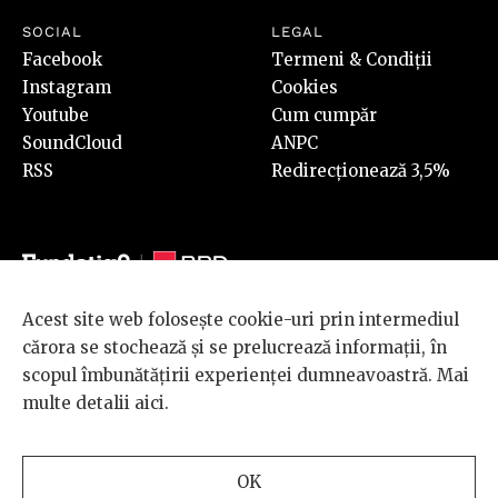
SOCIAL
LEGAL
Facebook
Termeni & Condiții
Instagram
Cookies
Youtube
Cum cumpăr
SoundCloud
ANPC
RSS
Redirecționează 3,5%
Acest site web folosește cookie-uri prin intermediul
© 2026 BRD Groupe Société Générale, toate drepturile rezervate.
cărora se stochează și se prelucrează informații, în
Scena 9 este un proiect sustinut de
BRD GROUPE SOCIÉTÉ
scopul îmbunătățirii experienței dumneavoastră. Mai
GÉNÉRALE
.
multe detalii
aici
.
Design and development
OK
by
INTERKORP