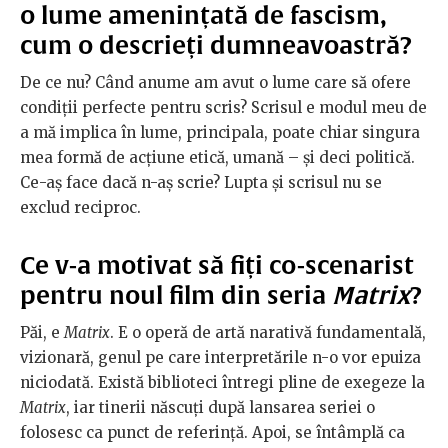
o lume amenințată de fascism,
cum o descrieți dumneavoastră?
De ce nu? Când anume am avut o lume care să ofere
condiții perfecte pentru scris? Scrisul e modul meu de
a mă implica în lume, principala, poate chiar singura
mea formă de acțiune etică, umană – și deci politică.
Ce-aș face dacă n-aș scrie? Lupta și scrisul nu se
exclud reciproc.
Ce v-a motivat să fiți co-scenarist
pentru noul film din seria
Matrix
?
Păi, e
Matrix
. E o operă de artă narativă fundamentală,
vizionară, genul pe care interpretările n-o vor epuiza
niciodată. Există biblioteci întregi pline de exegeze la
Matrix
, iar tinerii născuți după lansarea seriei o
folosesc ca punct de referință. Apoi, se întâmplă ca