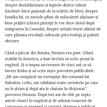
despre dezrădăcinare și luptele dintre culturi
(inclusiv între puștanii de la scările de bloc), despre
familia lui, cu mesele pline de mâncăruri sățioase și
bine prăjite (cărora părinții le vor duce dorul după
emigrarea în Canada), despre artiștii tineri alături de
care plănuia revoluții culturale prin bodegi și galerii
obscure.
Când a plecat din Bosnia, Hemon era poet. Odată
stabilit în America, a luat decizia să scrie proză în
engleză. Și-a impus un termen de cinci ani ca să
învețe limba și să scrie niște povestiri publicabile.
„Mi-am cumpărat un exemplar din romanul lui
Nabokov,
Lolita
, am subliniat toate cuvintele pe care
nu le știam și după aia le căutam în dicționar”,
povestea Hemon. După trei ani de citit pe rupte
autori clasici în engleză și de adunat teancuri de
cartonașe cu expresii și cuvinte, Hemon a publicat