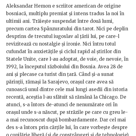
Aleksandar Hemon e scriitor american de origine
bosniacă, multiplu premiat și intens tradus la noi în
ultimii ani. Trăiește suspendat între două lumi,
precum cartea Spânzuratului din tarot. Nici pe deplin
desprins de trecutul iugoslav al țării lui, pe care-l
revizitează cu nostalgie și ironie. Nici întru totul
cufundat în anxietățile și ciclul rapid al știrilor din
Statele Unite, care l-au adoptat, de voie, de nevoie, în
1992, la începutul războiului din Bosnia. Avea 28 de
ani și plecase ca turist din țară. Când și-a sunat
părinții, rămași la Sarajevo, orașul care avea să
cunoască unul dintre cele mai lungi asedii din istoria
recentă, aceștia l-au sfătuit să rămână la Chicago. De
atunci, s-a întors de-atunci de nenumărate ori în
orașul unde s-a născut, pe străzile pe care cu greu le-
a mai recunoscut după bombardamente. Dar cel mai
des s-a întors prin cărțile lui, în care vorbește despre
o copilărie liberă (și de constrângeri și de tehnologie),