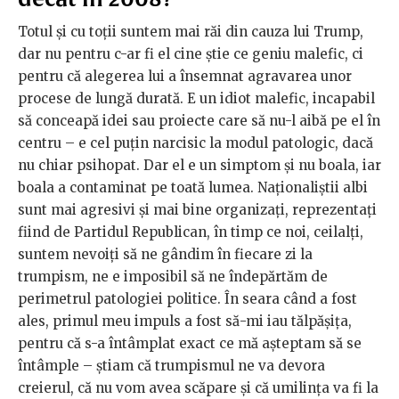
Totul și cu toții suntem mai răi din cauza lui Trump,
dar nu pentru c-ar fi el cine știe ce geniu malefic, ci
pentru că alegerea lui a însemnat agravarea unor
procese de lungă durată. E un idiot malefic, incapabil
să conceapă idei sau proiecte care să nu-l aibă pe el în
centru – e cel puțin narcisic la modul patologic, dacă
nu chiar psihopat. Dar el e un simptom și nu boala, iar
boala a contaminat pe toată lumea. Naționaliștii albi
sunt mai agresivi și mai bine organizați, reprezentați
fiind de Partidul Republican, în timp ce noi, ceilalți,
suntem nevoiți să ne gândim în fiecare zi la
trumpism, ne e imposibil să ne îndepărtăm de
perimetrul patologiei politice. În seara când a fost
ales, primul meu impuls a fost să-mi iau tălpășița,
pentru că s-a întâmplat exact ce mă așteptam să se
întâmple – știam că trumpismul ne va devora
creierul, că nu vom avea scăpare și că umilința va fi la