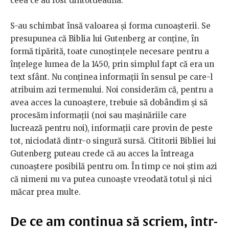
ceea ce au fost dintotdeauna.
S-au schimbat însă valoarea și forma cunoașterii. Se
presupunea că Biblia lui Gutenberg ar conține, în
formă tipărită, toate cunoștințele necesare pentru a
înțelege lumea de la 1450, prin simplul fapt că era un
text sfânt. Nu conținea informații în sensul pe care-l
atribuim azi termenului. Noi considerăm că, pentru a
avea acces la cunoaștere, trebuie să dobândim și să
procesăm informații (noi sau mașinăriile care
lucrează pentru noi), informații care provin de peste
tot, niciodată dintr-o singură sursă. Cititorii Bibliei lui
Gutenberg puteau crede că au acces la întreaga
cunoaștere posibilă pentru om. În timp ce noi știm azi
că nimeni nu va putea cunoaște vreodată totul și nici
măcar prea multe.
De ce am continua să scriem, într-