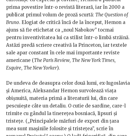
prima povestire într-o revistă literară, iar în 2000 a
publicat primul volum de proză scurtă:
The Question of
Bruno
. Elogiat de critică încă de la început, Hemon a
ajuns să fie etichetat ca „noul Nabokov” tocmai
pentru inventivitatea lui ca stilist într-o limbă străină.
Astăzi predă scriere creativă la Princeton, iar textele
sale apar constant în cele mai importante reviste
americane (
The Paris Review
,
The New York Times
,
Esquire
,
The New Yorker
).
De undeva de deasupra celor două lumi, ex-Iugoslavia
și America, Aleksandar Hemon survolează viața
obișnuită, materia primă a literaturii lui, din care
pescuiește câte un detaliu. O cutie de sardine, care-l
trimite cu gândul la tinerețea bosniacă, lipsuri și
tristețe. („Principalele mărfuri de export din țara
mea sunt mașinile folosite și tristețea”, scrie în