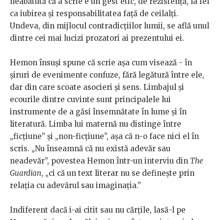
neabătută că a scrie e un gest etic, de rezistență, la fel
ca iubirea și responsabilitatea față de ceilalți.
Undeva, din mijlocul contradicțiilor lumii, se află unul
dintre cei mai lucizi prozatori ai prezentului ei.
Hemon însuși spune că scrie așa cum visează - în
șiruri de evenimente confuze, fără legătură între ele,
dar din care scoate asocieri și sens. Limbajul și
ecourile dintre cuvinte sunt principalele lui
instrumente de a găsi însemnătate în lume și în
literatură. Limba lui maternă nu distinge între
„ficțiune” și „non-ficțiune”, așa că n-o face nici el în
scris. „Nu înseamnă că nu există adevăr sau
neadevăr”, povestea Hemon într-un interviu din
The
Guardian
, „ci că un text literar nu se definește prin
relația cu adevărul sau imaginația.”
Indiferent dacă i-ai citit sau nu cărțile, lasă-l pe