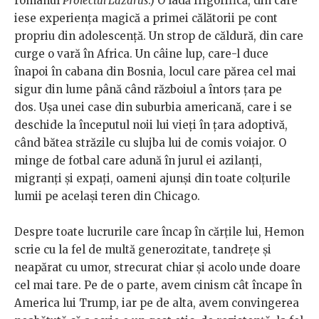
romanul
Proiectul Lazarus
.) O ladă frigorifică, din care
iese experiența magică a primei călătorii pe cont
propriu din adolescență. Un strop de căldură, din care
curge o vară în Africa. Un câine lup, care-l duce
înapoi în cabana din Bosnia, locul care părea cel mai
sigur din lume până când războiul a întors țara pe
dos. Ușa unei case din suburbia americană, care i se
deschide la începutul noii lui vieți în țara adoptivă,
când bătea străzile cu slujba lui de comis voiajor. O
minge de fotbal care adună în jurul ei azilanți,
migranți și expați, oameni ajunși din toate colțurile
lumii pe același teren din Chicago.
Despre toate lucrurile care încap în cărțile lui, Hemon
scrie cu la fel de multă generozitate, tandrețe și
neapărat cu umor, strecurat chiar și acolo unde doare
cel mai tare. Pe de o parte, avem cinism cât încape în
America lui Trump, iar pe de alta, avem convingerea