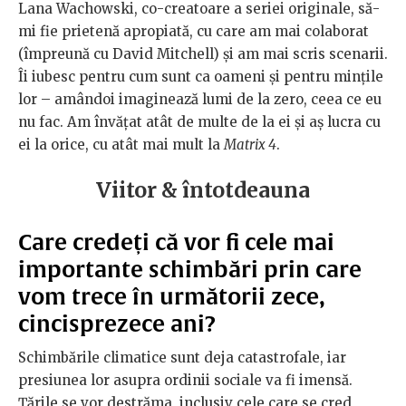
Lana Wachowski, co-creatoare a seriei originale, să-
mi fie prietenă apropiată, cu care am mai colaborat
(împreună cu David Mitchell) și am mai scris scenarii.
Îi iubesc pentru cum sunt ca oameni și pentru mințile
lor – amândoi imaginează lumi de la zero, ceea ce eu
nu fac. Am învățat atât de multe de la ei și aș lucra cu
ei la orice, cu atât mai mult la
Matrix 4
.
Viitor & întotdeauna
Care credeți că vor fi cele mai
importante schimbări prin care
vom trece în următorii zece,
cincisprezece ani?
Schimbările climatice sunt deja catastrofale, iar
presiunea lor asupra ordinii sociale va fi imensă.
Țările se vor destrăma, inclusiv cele care se cred