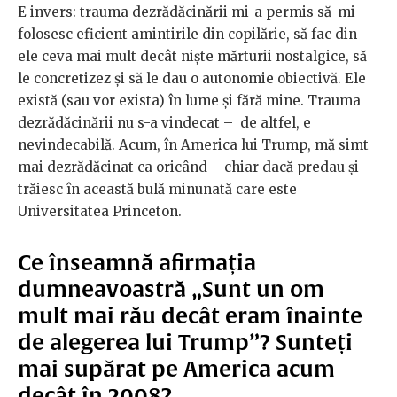
E invers: trauma dezrădăcinării mi-a permis să-mi
folosesc eficient amintirile din copilărie, să fac din
ele ceva mai mult decât niște mărturii nostalgice, să
le concretizez și să le dau o autonomie obiectivă. Ele
există (sau vor exista) în lume și fără mine. Trauma
dezrădăcinării nu s-a vindecat – de altfel, e
nevindecabilă. Acum, în America lui Trump, mă simt
mai dezrădăcinat ca oricând – chiar dacă predau și
trăiesc în această bulă minunată care este
Universitatea Princeton.
Ce înseamnă afirmația
dumneavoastră „Sunt un om
mult mai rău decât eram înainte
de alegerea lui Trump”? Sunteți
mai supărat pe America acum
decât în 2008?