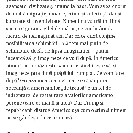
avansate, civilizate și imune la haos. Vom avea enorm
de multă migrație, moarte, crime și suferință, dar și
bunătate și inventivitate. Nimeni nu va trăi în tihnă
sau cu siguranța zilei de mâine, se vor întâmpla
lucruri de neimaginat azi. Dar orice criză conține
posibilitatea schimbării. Mă tem mai puțin de
schimbare decât de lipsa imaginației – puțini
încearcă să-și imagineze ce va fi după. În America,
nimeni nu îndrăznește sau nu se sinchisește să-și
imagineze țara după prăpădul trumpist. Ce vom face
după? Groaza mea cea mai mare e că singura
speranță a americanilor „de treabă” e un fel de
îndreptare, de restaurare a valorilor americane
perene (care or mai fi și alea). Dar Trump și
republicanii distrug America așa cum o știm și nimeni
nu se gândește la ce urmează.