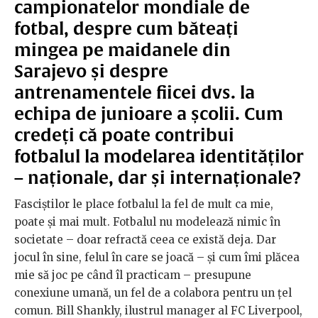
campionatelor mondiale de
fotbal, despre cum băteați
mingea pe maidanele din
Sarajevo și despre
antrenamentele fiicei dvs. la
echipa de junioare a școlii. Cum
credeți că poate contribui
fotbalul la modelarea identităților
– naționale, dar și internaționale?
Fasciștilor le place fotbalul la fel de mult ca mie,
poate și mai mult. Fotbalul nu modelează nimic în
societate – doar refractă ceea ce există deja. Dar
jocul în sine, felul în care se joacă – și cum îmi plăcea
mie să joc pe când îl practicam – presupune
conexiune umană, un fel de a colabora pentru un țel
comun. Bill Shankly, ilustrul manager al FC Liverpool,