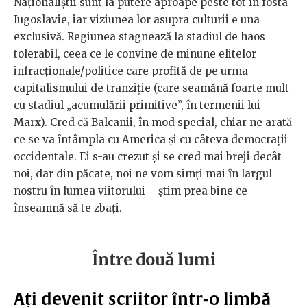
Naționaliștii sunt la putere aproape peste tot în fosta
Iugoslavie, iar viziunea lor asupra culturii e una
exclusivă. Regiunea stagnează la stadiul de haos
tolerabil, ceea ce le convine de minune elitelor
infracționale/politice care profită de pe urma
capitalismului de tranziție (care seamănă foarte mult
cu stadiul „acumulării primitive”, în termenii lui
Marx). Cred că Balcanii, în mod special, chiar ne arată
ce se va întâmpla cu America și cu câteva democrații
occidentale. Ei s-au crezut și se cred mai breji decât
noi, dar din păcate, noi ne vom simți mai în largul
nostru în lumea viitorului – știm prea bine ce
înseamnă să te zbați.
Între două lumi
Ați devenit scriitor într-o limbă