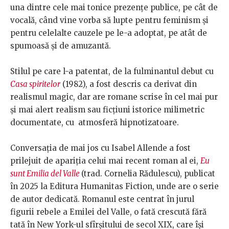
una dintre cele mai tonice prezențe publice, pe cât de
vocală, când vine vorba să lupte pentru feminism și
pentru celelalte cauzele pe le-a adoptat, pe atât de
spumoasă și de amuzantă.
Stilul pe care l-a patentat, de la fulminantul debut cu
Casa spiritelor
(1982), a fost descris ca derivat din
realismul magic, dar are romane scrise în cel mai pur
și mai alert realism sau ficțiuni istorice milimetric
documentate, cu atmosferă hipnotizatoare.
Conversația de mai jos cu Isabel Allende a fost
prilejuit de apariția celui mai recent roman al ei,
Eu
sunt Emilia del Valle
(trad. Cornelia Rădulescu), publicat
în 2025 la Editura Humanitas Fiction, unde are o serie
de autor dedicată. Romanul este centrat în jurul
figurii rebele a Emilei del Valle, o fată crescută fără
tată în New York-ul sfîrșitului de secol XIX, care își