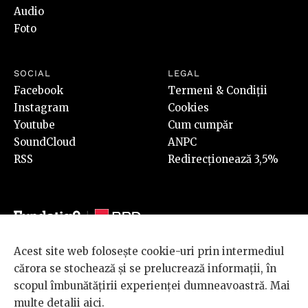
Audio
Foto
SOCIAL
LEGAL
Facebook
Termeni & Condiții
Instagram
Cookies
Youtube
Cum cumpăr
SoundCloud
ANPC
RSS
Redirecționează 3,5%
Acest site web folosește cookie-uri prin intermediul
© 2026 BRD Groupe Société Générale, toate drepturile rezervate.
cărora se stochează și se prelucrează informații, în
Scena 9 este un proiect sustinut de
BRD GROUPE SOCIÉTÉ
scopul îmbunătățirii experienței dumneavoastră. Mai
GÉNÉRALE
.
multe detalii
aici
.