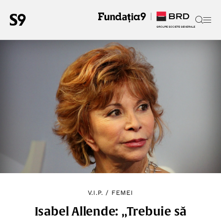
V.I.P.
/
FEMEI
Isabel Allende: „Trebuie să