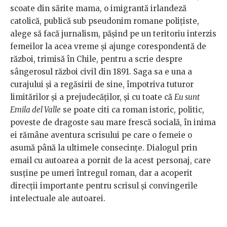
scoate din sărite mama, o imigrantă irlandeză
catolică, publică sub pseudonim romane polițiste,
alege să facă jurnalism, pășind pe un teritoriu interzis
femeilor la acea vreme și ajunge corespondentă de
război, trimisă în Chile, pentru a scrie despre
sângerosul război civil din 1891. Saga sa e una a
curajului și a regăsirii de sine, împotriva tuturor
limitărilor și a prejudecăților, și cu toate că
Eu sunt
Emila del Valle
se poate citi ca roman istoric, politic,
poveste de dragoste sau mare frescă socială, în inima
ei rămâne aventura scrisului pe care o femeie o
asumă până la ultimele consecințe. Dialogul prin
email cu autoarea a pornit de la acest personaj, care
susține pe umeri întregul roman, dar a acoperit
direcții importante pentru scrisul și convingerile
intelectuale ale autoarei.