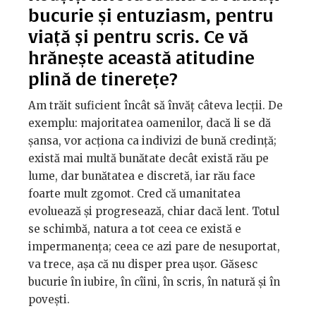
bucurie și entuziasm, pentru
viață și pentru scris. Ce vă
hrănește această atitudine
plină de tinerețe?
Am trăit suficient încât să învăț câteva lecții. De
exemplu: majoritatea oamenilor, dacă li se dă
șansa, vor acționa ca indivizi de bună credință;
există mai multă bunătate decât există rău pe
lume, dar bunătatea e discretă, iar rău face
foarte mult zgomot. Cred că umanitatea
evoluează și progresează, chiar dacă lent. Totul
se schimbă, natura a tot ceea ce există e
impermanența; ceea ce azi pare de nesuportat,
va trece, așa că nu disper prea ușor. Găsesc
bucurie în iubire, în cîini, în scris, în natură și în
povești.