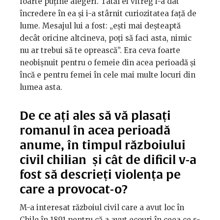
foarte puține alegeri. Tatăl ei vitreg i-a dat
încredere în ea și i-a stârnit curiozitatea față de
lume. Mesajul lui a fost: „ești mai deșteaptă
decât oricine altcineva, poți să faci asta, nimic
nu ar trebui să te oprească”. Era ceva foarte
neobișnuit pentru o femeie din acea perioadă și
încă e pentru femei în cele mai multe locuri din
lumea asta.
De ce ați ales să vă plasați
romanul în acea perioadă
anume, în timpul războiului
civil chilian și cât de dificil v-a
fost să descrieți violența pe
care a provocat-o?
M-a interesat războiul civil care a avut loc în
Chile în 1891 pentru că a avut ecouri în ceea ce s-