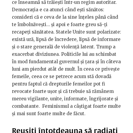
ce înseamnă să trăiești într-un regim autoritar.
Democrația e ca atunci când ești sănătos:
consideri că e ceva de la sine înțeles până când
te îmbolnăvești… și apoi e foarte greu să-ți
recapeți sănătatea. Statele Unite sunt polarizate:
există ură, lipsă de încredere, lipsă de informare
și o stare generală de violență latent. Trump a
exacerbat diviziunea. Politicile lui au schimbat
în mod fundamental guvernul și țara și în câteva
luni am pierdut atât de mult. În ceea ce privește
femeile, ceea ce se petrece acum stă dovadă
pentru faptul că drepturile femeilor pot fi
revocate foarte ușor și că trebuie să rămânem
mereu vigilante, unite, informate, îngrijorate și
combatante. Feminismul a câștigat foarte multe
și mai sunt foarte multe de făcut.
Reușiți întotdeauna să radiați