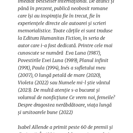
imediat bestseller internațional. De atunci și
până în prezent, publică neobosit romane
care își au inspirația fie în trecut, fie în
experiențele directe ale autoarei și scrieri
memorialistice. Toate cărțile ei sunt traduse
la Editura Humanitas Fiction, în seria de
autor care i-a fost dedicată. Printre cele mai
cunoscute se numără
Eva Luna
(1987),
Povestirile Evei Luna
(1989),
Planul infinit
(1991),
Paula
(1994),
Inés a sufletului meu
(2007),
O lungă petală de mare
(2020),
Violeta
(2022) sau
Numele mi-l știe vântul
(2023). De multă atenție s-a bucurat și
volumul de nonficțiune
Ce vrem noi, femeile?
Despre dragostea nerăbdătoare, viața lungă
și ursitoarele bune
(2022)
Isabel Allende a primit peste 60 de premii și