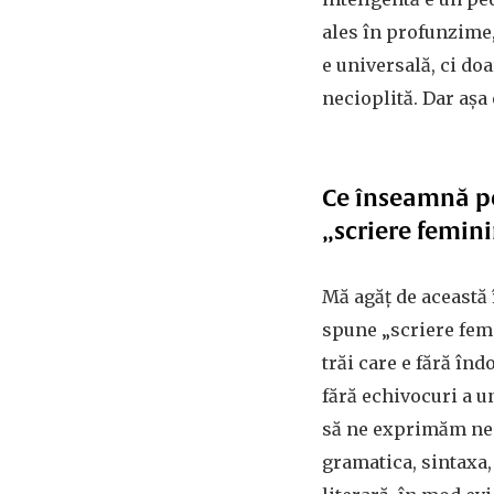
ales în profunzime,
e universală, ci do
necioplită. Dar așa 
Ce înseamnă p
„scriere femini
Mă agăț de această 
spune „scriere femi
trăi care e fără înd
fără echivocuri a un
să ne exprimăm ne a
gramatica, sintaxa, 