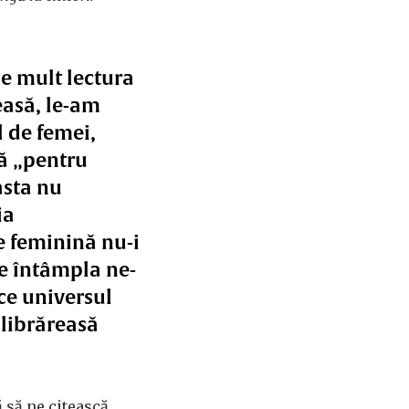
de mult lectura
easă, le-am
l de femei,
ră „pentru
asta nu
ia
e feminină nu-i
 se întâmpla ne-
ace universul
 librăreasă
ă să ne citească