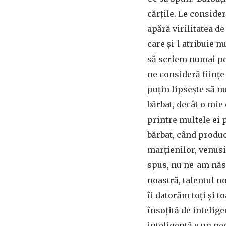
cărțile. Le conside
apără virilitatea de
care și-l atribuie n
să scriem numai pen
ne consideră ființe
puțin lipsește să n
bărbat, decât o mie
printre multele ei 
bărbat, când produc
marțienilor, venusi
spus, nu ne-am născ
noastră, talentul n
îi datorăm toți și 
însoțită de intelige
inteligentă e un pe