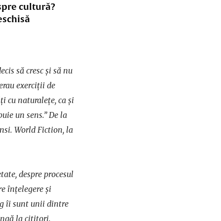
spre cultură?
eschisă
cis să cresc și să nu
rau exerciții de
ți cu naturalețe, ca și
uie un sens.” De la
si. World Fiction, la
ietate, despre procesul
re înțelegere și
g îi sunt unii dintre
ngă la cititori.