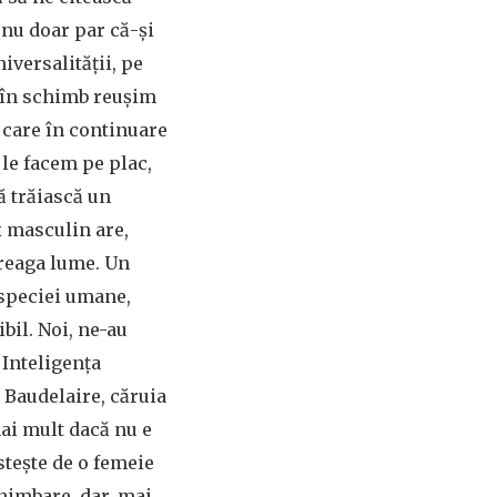
 nu doar par că-și
iversalității, pe
oi în schimb reușim
 care în continuare
 le facem pe plac,
ă trăiască un
x masculin are,
treaga lume. Un
 speciei umane,
bil. Noi, ne-au
 Inteligența
 Baudelaire, căruia
mai mult dacă nu e
stește de o femeie
chimbare, dar, mai