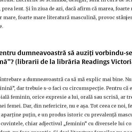
 prea lent. Și în ziua de azi, dacă afirm că marea, foarte
ar mare, foarte mare literatură masculină, provoc stânje
e.
entru dumneavoastră să auziți vorbindu-se
nă”? (librarii de la librăria Readings Victori
întrebare a dumneavoastră ca să mă explic mai bine. Nu 
nină”, dar trebuie s-o faci cu circumspecție. Pentru că 
oială feminin, orice expresie a lui, orală sau scrisă, ar t
ei femei. Dar, din nefericire, nu e așa. Tot ceea ce noi, 
parține puțin, e un produs istoric cu prevalență mascul
cuvintele, chiar adjectivul „feminin” cu diversele lui co