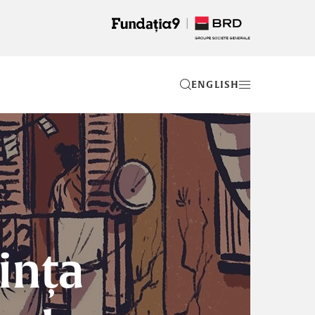
EN
iința