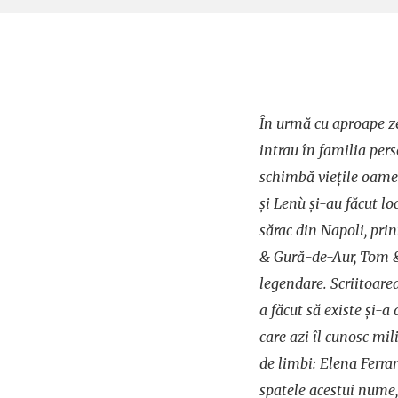
În urmă cu aproape z
intrau în familia per
schimbă viețile oamen
și Lenù și-au făcut loc
sărac din Napoli, prin
& Gură-de-Aur, Tom &
legendare. Scriitoarea
a făcut să existe și-a 
care azi îl cunosc mil
de limbi: Elena Ferran
spatele acestui nume, 