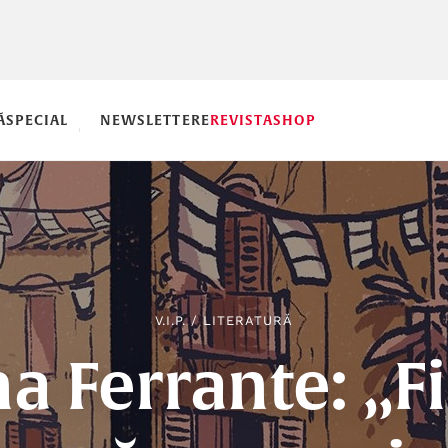
Ă
SPECIAL
NEWSLETTERE
REVISTA
SHOP
V.I.P.
/
LITERATURĂ
a Ferrante: „F