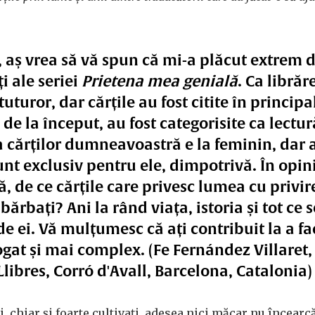
, aș vrea să vă spun că mi-a plăcut extrem 
i ale seriei
Prietena mea genială
. Ca librăr
turor, dar cărțile au fost citite în principa
 de la început, au fost categorisite ca lectu
a cărților dumneavoastră e la feminin, dar 
nt exclusiv pentru ele, dimpotrivă. În opin
 de ce cărțile care privesc lumea cu privir
bărbați? Ani la rând viața, istoria și tot ce
 de ei. Vă mulțumesc că ați contribuit la a f
gat și mai complex. (Fe Fernández Villaret,
Llibres, Corró d'Avall, Barcelona, Catalonia)
, chiar și foarte cultivați, adesea nici măcar nu încearc