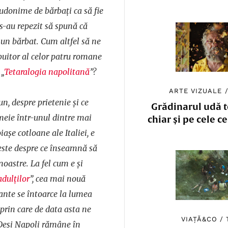
eudonime de bărbați ca să fie
 s-au repezit să spună că
t, un bărbat. Cum altfel să ne
uitor al celor patru romane
 „
Tetaralogia napolitană
”?
ARTE VIZUALE
n, despre prietenie și ce
Grădinarul udă to
meie într-unul dintre mai
chiar și pe cele c
așe cotloane ale Italiei, e
este despre ce înseamnă să
e noastre. La fel cum e și
dulților
”, cea mai nouă
rrante se întoarce la lumea
 prin care de data asta ne
VIAȚĂ&CO
/
Deși Napoli rămâne în