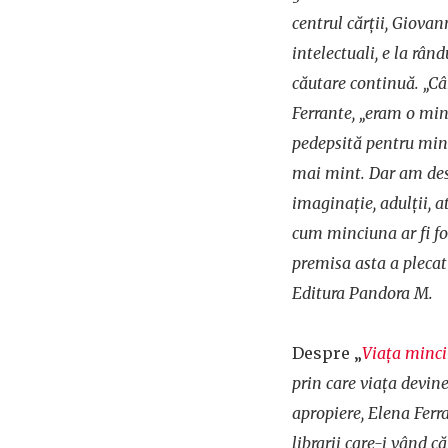
centrul cărții, Giovan
intelectuali, e la rând
căutare continuă. „C
Ferrante, „eram o mi
pedepsită pentru minc
mai mint. Dar am desco
imaginație, adulții, at
cum minciuna ar fi fo
premisa asta a plecat
Editura Pandora M.
Despre „
Viața minci
prin care viața devine
apropiere, Elena Ferra
librarii care-i vând că