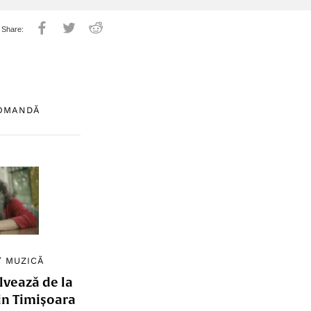
COMANDĂ
/
MUZICĂ
lvează de la
in Timișoara