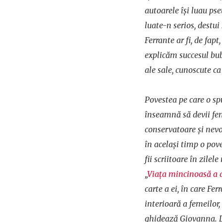
autoarele își luau ps
luate-n serios, destui
Ferrante ar fi, de fap
explicăm succesul bub
ale sale, cunoscute ca
Povestea pe care o spu
înseamnă să devii fe
conservatoare și nevoi
în același timp o pov
fii scriitoare în zilel
„
Viața mincinoasă a a
carte a ei, în care Fe
interioară a femeilor,
ghidează Giovanna. 