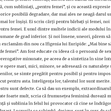
ră, cum subliniați, „pentru femei”, și cu această expresie
 orice posibilă degradare, dar mai ales ne neagă darul un
umai lor înșiși. Ei scriu cărți pentru bărbați și femei, n
tru femei. E unul dintre multele indicii ale modului în
 umane de grad inferior. Și noi însene, uneori, părem să
u exclamăm din nou ca Ifigenia lui Euripide: „Mai bine s
 de femei”. Am fost educate cu ideea că o persoană de se
prerogative minunate, pe aceea de a sintetiza în sine în
e opere mari, mici, minore, se adresează cu naturalețe
enilor, se simte pregătit pentru posibil și pentru imposi
ut pentru asta. Inteligența lor, talentul lor sunt merite.
ostru sunt defecte. Ca să dau un exemplu, extraordinarul
toate foarte mult, scria că frumusețea feminină durează 
nță și sublinia în felul lui provocator că cine se îndrăgo
derast. Lucrurile se schimbă, desigur, sunt în curs de s