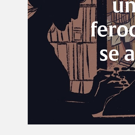
um
fero
se 