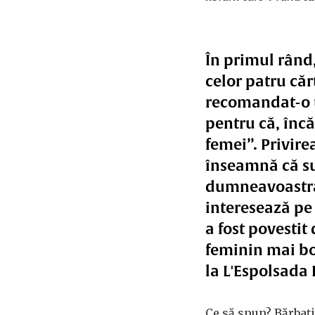
În primul rând
celor patru cărț
recomandat-o tu
pentru că, încă
femei”. Privire
înseamnă că su
dumneavoastră,
interesează pe 
a fost povestit
feminin mai bo
la L'Espolsada 
Ce să spun? Bărbații