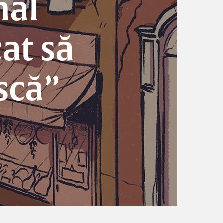
mal
at să
scă”