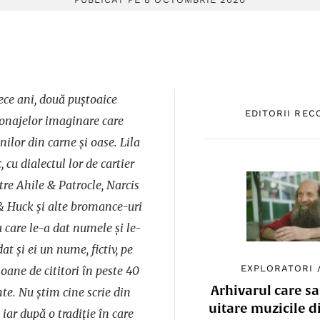
ece ani, două puștoaice
EDITORII RE
sonajelor imaginare care
ilor din carne și oase. Lila
, cu dialectul lor de cartier
tre Ahile & Patrocle, Narcis
 Huck și alte bromance-uri
 care le-a dat numele și le-
dat și ei un nume, fictiv, pe
EXPLORATORI
ioane de cititori în peste 40
Arhivarul care sa
te. Nu știm cine scrie din
uitare muzicile d
iar după o tradiție în care