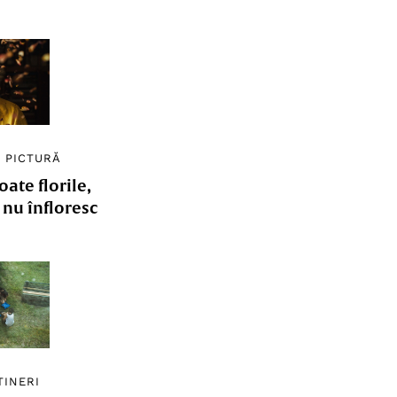
/
PICTURĂ
ate florile,
e nu înfloresc
TINERI