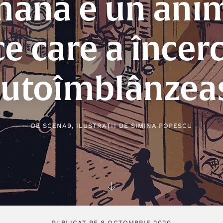
ană e un ani
ce care a încerc
autoîmblânzea
DE
SCENA9
, ILUSTRAȚII DE
SIMINA POPESCU
PUBLICAT PE 8 OCTOMBRIE 2020