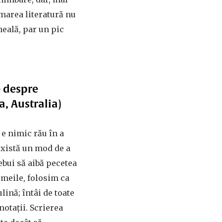
 marea literatură nu
neală, par un pic
 despre
a, Australia)
e nimic rău în a
există un mod de a
rebui să aibă pecetea
femeile, folosim ca
ină; întâi de toate
notații. Scrierea