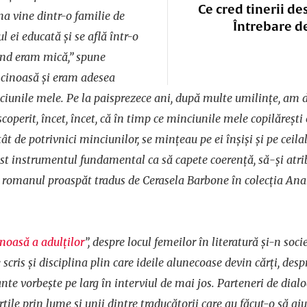
Ce cred tinerii de
na vine dintr-o familie de
Întrebare d
ul ei educată și se află într-o
ând eram mică,” spune
ncinoasă și eram adesea
iunile mele. Pe la paisprezece ani, după multe umilințe, am de
perit, încet, încet, că în timp ce minciunile mele copilărești e
ât de potrivnici minciunilor, se mințeau pe ei înșiși și pe ceilal
st instrumentul fundamental ca să capete coerență, să-și atrib
 romanul proaspăt tradus de Cerasela Barbone în colecția Anan
noasă a adulților
”, despre locul femeilor în literatură și-n soc
 scris și disciplina plin care ideile alunecoase devin cărți, desp
nte vorbește pe larg în interviul de mai jos. Parteneri de dialo
rțile prin lume și unii dintre traducătorii care au făcut-o să aju