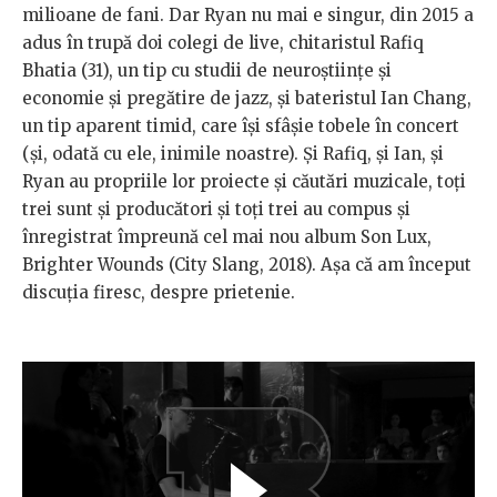
milioane de fani. Dar Ryan nu mai e singur, din 2015 a
adus în trupă doi colegi de live, chitaristul Rafiq
Bhatia (31), un tip cu studii de neuroștiințe și
economie și pregătire de jazz, și bateristul Ian Chang,
un tip aparent timid, care își sfâșie tobele în concert
(și, odată cu ele, inimile noastre). Și Rafiq, și Ian, și
Ryan au propriile lor proiecte și căutări muzicale, toți
trei sunt și producători și toți trei au compus și
înregistrat împreună cel mai nou album Son Lux,
Brighter Wounds (City Slang, 2018). Așa că am început
discuția firesc, despre prietenie.