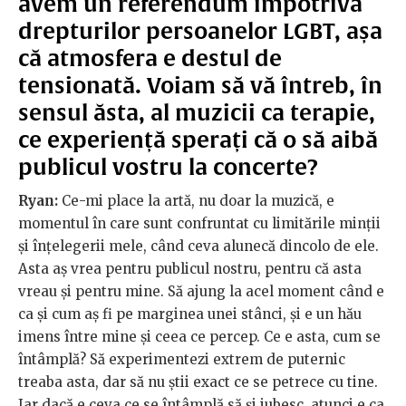
avem un referendum împotriva
drepturilor persoanelor LGBT, așa
că atmosfera e destul de
tensionată. Voiam să vă întreb, în
sensul ăsta, al muzicii ca terapie,
ce experiență sperați că o să aibă
publicul vostru la concerte?
Ryan:
Ce-mi place la artă, nu doar la muzică, e
momentul în care sunt confruntat cu limitările minții
și înțelegerii mele, când ceva alunecă dincolo de ele.
Asta aș vrea pentru publicul nostru, pentru că asta
vreau și pentru mine. Să ajung la acel moment când e
ca și cum aș fi pe marginea unei stânci, și e un hău
imens între mine și ceea ce percep. Ce e asta, cum se
întâmplă? Să experimentezi extrem de puternic
treaba asta, dar să nu știi exact ce se petrece cu tine.
Iar dacă e ceva ce se întâmplă să și iubesc, atunci e ca