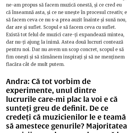
ne-am propus să facem muzică onestă, și ce cred eu
că înseamnă asta, și ce ne unește în procesul creativ, e
să facem ceva ce nu s-a prea auzit înainte și sună nou,
dar are și suflet. Scopul e să facem ceva cu suflet.
Există tot felul de muzici care-ți expandează mintea,
dar nu-ți ajung la inimă. Astea două lucruri contează
pentru noi. Dar nu avem un scop concret, scopul e să
fim onești și să rămânem inspirați și să ne menținem
flacăra cât de mult putem.
Andra:
Că tot vorbim de
experimente, unul dintre
lucrurile care-mi plac la voi e că
sunteți greu de definit. De ce
credeți că muzicienilor le e teamă
să amestece genurile? Majoritatea