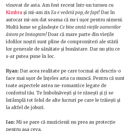
vinovat de asta. Am fost recent într-un turneu cu
Kimbra
și mi-am zis
Ea e vedetă pop, de fapt!
Dar în
autocar mi-am dat seama că nu-i ușor pentru nimeni.
Multă lume se gândește
Ce bine arată viețile oamenilor
ăstora pe Instagram!
Doar că mare parte din viețile
idolilor noștri sunt pline de compromiteri ale stării
lor generale de sănătate și bunăstare. Dar nu știu ce
s-ar putea pune în loc.
Ryan:
Dar acea realitate pe care tocmai ai descris-o
face mai ușor de înțeles arta ca muncă. Pentru că sunt
toate aspectele astea ne-romantice legate de
confortul tău. Te îmbolnăvești și te rănești și ți se
întâmplă tot felul de alte lucruri pe care le trăiești și
la altfel de joburi.
Ian:
Mi se pare că muzicienii nu prea au protecție
pentru așa ceva.