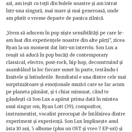
azi, am ieșit cu toții din bulele noastre și am intrat
într-una singură, mai mare și mai generoasă, unde
am plutit o vreme departe de panica zilnică.
„Vrem să aducem în pop niște sensibilități pe care le-
am luat din experiențele noastre din alte părți”, zicea
Ryan la un moment dat într-un interviu. Son Lux a
reușit să aducă în pop bucăți de contemporary
classical, electro, post-rock, hip hop, deconstruind și
asamblând la loc fiecare sunet în parte, testându-i
limitele și întinderile. Rezultatul e una dintre cele mai
surprinzătoare și emoționale muzici care se fac acum
pe planeta pământ, și-i chiar minunat, când te
gândești că Son Lux a apărut prima dată în mintea
unui singur om, Ryan Lott (39), compozitor,
instrumentist, vocalist preocupat de întâlnirea dintre
experiment și experiență. Son Lux împlinește anul
ăsta 10 ani, 5 albume (plus un OST și vreo 7 EP-uri) și