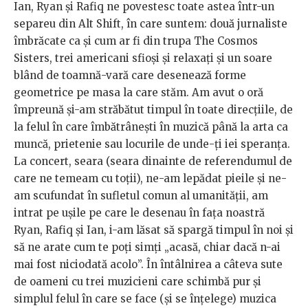
Ian, Ryan și Rafiq ne povestesc toate astea într-un
separeu din Alt Shift, în care suntem: două jurnaliste
îmbrăcate ca și cum ar fi din trupa The Cosmos
Sisters, trei americani sfioși și relaxați și un soare
blând de toamnă-vară care desenează forme
geometrice pe masa la care stăm. Am avut o oră
împreună și-am străbătut timpul în toate direcțiile, de
la felul în care îmbătrânești în muzică până la arta ca
muncă, prietenie sau locurile de unde-ți iei speranța.
La concert, seara (seara dinainte de referendumul de
care ne temeam cu toții), ne-am lepădat pieile și ne-
am scufundat în sufletul comun al umanității, am
intrat pe ușile pe care le desenau în fața noastră
Ryan, Rafiq și Ian, i-am lăsat să spargă timpul în noi și
să ne arate cum te poți simți „acasă, chiar dacă n-ai
mai fost niciodată acolo”. În întâlnirea a câteva sute
de oameni cu trei muzicieni care schimbă pur și
simplul felul în care se face (și se înțelege) muzica