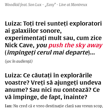
Woodkid feat. Son Lux - „Easy” - Live at Montreux
Luiza:
Toți trei sunteți exploratori
ai galaxiilor sonore,
experimentați mult sau, cum zice
Nick Cave,
you
push the sky away
(
împingeți cerul mai departe
)...
(șoc în audiență)
Luiza:
Ce căutați în explorările
voastre? Vreți să ajungeți undeva
anume? Sau nici nu contează? Ce
vă împinge, de fapt, înainte?
Ian:
Nu cred că e vreo destinație clară sau vreun scop,