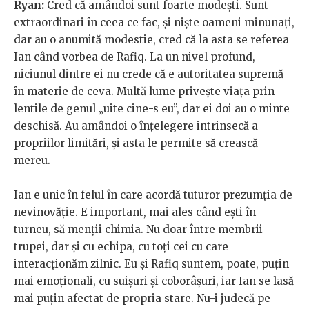
Ryan:
Cred că amândoi sunt foarte modești. Sunt
extraordinari în ceea ce fac, și niște oameni minunați,
dar au o anumită modestie, cred că la asta se referea
Ian când vorbea de Rafiq. La un nivel profund,
niciunul dintre ei nu crede că e autoritatea supremă
în materie de ceva. Multă lume privește viața prin
lentile de genul „uite cine-s eu”, dar ei doi au o minte
deschisă. Au amândoi o înțelegere intrinsecă a
propriilor limitări, și asta le permite să crească
mereu.
Ian e unic în felul în care acordă tuturor prezumția de
nevinovăție. E important, mai ales când ești în
turneu, să menții chimia. Nu doar între membrii
trupei, dar și cu echipa, cu toți cei cu care
interacționăm zilnic. Eu și Rafiq suntem, poate, puțin
mai emoționali, cu suișuri și coborâșuri, iar Ian se lasă
mai puțin afectat de propria stare. Nu-i judecă pe