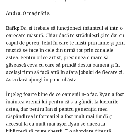
Andra:
O mașinărie.
Rafiq:
Da, și trebuie să funcționezi înăuntrul ei într-o
oarecare măsură. Chiar dacă te străduiești și te dai cu
capul de pereți, felul în care te miști prin lume și prin
muzică se face în cele din urmă tot prin canalele
astea. Pentru orice artist, presiunea e mare să
găsească ceva cu care să prindă destui oameni și în
același timp să facă artă în afara jobului de fiecare zi.
Asta dacă ajungi în punctul ăsta.
Înțeleg foarte bine de ce oamenii n-o fac. Ryan a fost
înaintea vremii lui pentru că s-a gândit la lucrurile
astea, dar pentru Ian și pentru generația mea
răspândirea informației a fost mult mai fluidă și
accesul la ea mult mai ușor. Ryan se ducea la
bibliotecă să caute chestii. E o abordare diferită,