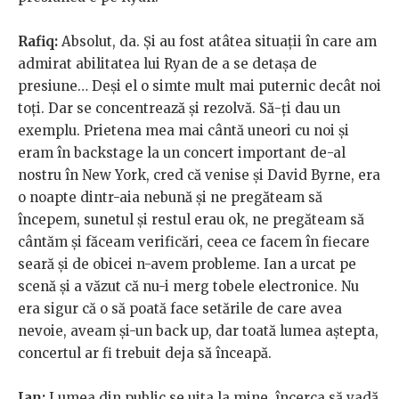
Rafiq:
Absolut, da. Și au fost atâtea situații în care am
admirat abilitatea lui Ryan de a se detașa de
presiune… Deși el o simte mult mai puternic decât noi
toți. Dar se concentrează și rezolvă. Să-ți dau un
exemplu. Prietena mea mai cântă uneori cu noi și
eram în backstage la un concert important de-al
nostru în New York, cred că venise și David Byrne, era
o noapte dintr-aia nebună și ne pregăteam să
începem, sunetul și restul erau ok, ne pregăteam să
cântăm și făceam verificări, ceea ce facem în fiecare
seară și de obicei n-avem probleme. Ian a urcat pe
scenă și a văzut că nu-i merg tobele electronice. Nu
era sigur că o să poată face setările de care avea
nevoie, aveam și-un back up, dar toată lumea aștepta,
concertul ar fi trebuit deja să înceapă.
Ian:
Lumea din public se uita la mine, încerca să vadă