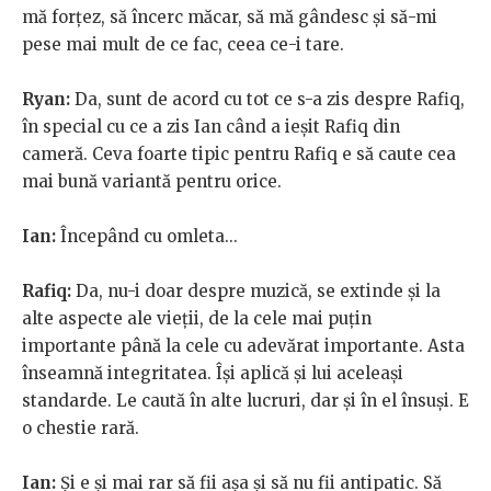
mă forțez, să încerc măcar, să mă gândesc și să-mi
pese mai mult de ce fac, ceea ce-i tare.
Ryan:
Da, sunt de acord cu tot ce s-a zis despre Rafiq,
în special cu ce a zis Ian când a ieșit Rafiq din
cameră. Ceva foarte tipic pentru Rafiq e să caute cea
mai bună variantă pentru orice.
Ian:
Începând cu omleta...
Rafiq:
Da, nu-i doar despre muzică, se extinde și la
alte aspecte ale vieții, de la cele mai puțin
importante până la cele cu adevărat importante. Asta
înseamnă integritatea. Își aplică și lui aceleași
standarde. Le caută în alte lucruri, dar și în el însuși. E
o chestie rară.
Ian:
Și e și mai rar să fii așa și să nu fii antipatic. Să