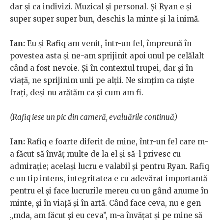
dar și ca indivizi. Muzical și personal. Și Ryan e și
super super super bun, deschis la minte și la inimă.
Ian:
Eu și Rafiq am venit, într-un fel, împreună în
povestea asta și ne-am sprijinit apoi unul pe celălalt
când a fost nevoie. Și în contextul trupei, dar și în
viață, ne sprijinim unii pe alții. Ne simțim ca niște
frați, deși nu arătăm ca și cum am fi.
(Rafiq iese un pic din cameră, evaluările continuă)
Ian:
Rafiq e foarte diferit de mine, într-un fel care m-
a făcut să învăț multe de la el și să-l privesc cu
admirație; același lucru e valabil și pentru Ryan. Rafiq
e un tip intens, integritatea e cu adevărat importantă
pentru el și face lucrurile mereu cu un gând anume în
minte, și în viață și în artă. Când face ceva, nu e gen
„mda, am făcut și eu ceva”, m-a învățat și pe mine să