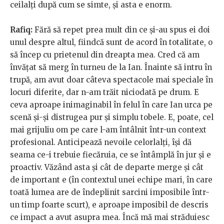
ceilalți după cum se simte, și asta e enorm.
Rafiq:
Fără să repet prea mult din ce și-au spus ei doi
unul despre altul, fiindcă sunt de acord în totalitate, o
să încep cu prietenul din dreapta mea. Cred că am
învățat să merg în turneu de la Ian. Înainte să intru în
trupă, am avut doar câteva spectacole mai speciale în
locuri diferite, dar n-am trăit niciodată pe drum. E
ceva aproape inimaginabil în felul în care Ian urca pe
scenă și-și distrugea pur și simplu tobele. E, poate, cel
mai grijuliu om pe care l-am întâlnit într-un context
profesional. Anticipează nevoile celorlalți, își dă
seama ce-i trebuie fiecăruia, ce se întâmplă în jur și e
proactiv. Văzând asta și cât de departe merge și cât
de important e (în contextul unei echipe mari, în care
toată lumea are de îndeplinit sarcini imposibile într-
un timp foarte scurt), e aproape imposibil de descris
ce impact a avut asupra mea. Încă mă mai străduiesc