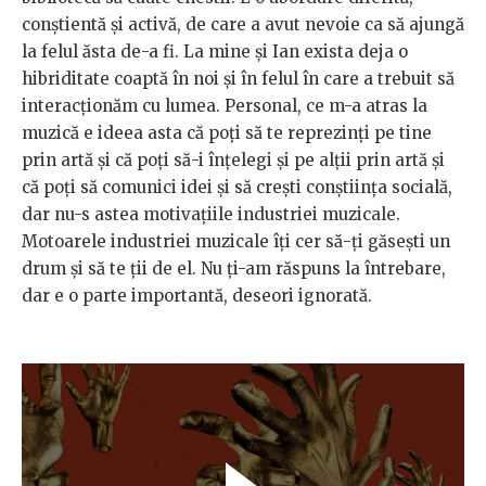
conștientă și activă, de care a avut nevoie ca să ajungă
la felul ăsta de-a fi. La mine și Ian exista deja o
hibriditate coaptă în noi și în felul în care a trebuit să
interacționăm cu lumea. Personal, ce m-a atras la
muzică e ideea asta că poți să te reprezinți pe tine
prin artă și că poți să-i înțelegi și pe alții prin artă și
că poți să comunici idei și să crești conștiința socială,
dar nu-s astea motivațiile industriei muzicale.
Motoarele industriei muzicale îți cer să-ți găsești un
drum și să te ții de el. Nu ți-am răspuns la întrebare,
dar e o parte importantă, deseori ignorată.