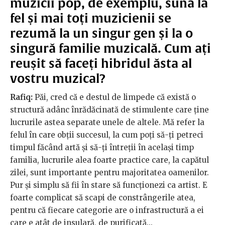
muzicii pop, de exemplu, sună la
fel și mai toți muzicienii se
rezumă la un singur gen și la o
singură familie muzicală. Cum ați
reușit să faceți hibridul ăsta al
vostru muzical?
Rafiq:
Păi, cred că e destul de limpede că există o
structură adânc înrădăcinată de stimulente care ține
lucrurile astea separate unele de altele. Mă refer la
felul în care obții succesul, la cum poți să-ți petreci
timpul făcând artă și să-ți întreții în același timp
familia, lucrurile alea foarte practice care, la capătul
zilei, sunt importante pentru majoritatea oamenilor.
Pur și simplu să fii în stare să funcționezi ca artist. E
foarte complicat să scapi de constrângerile atea,
pentru că fiecare categorie are o infrastructură a ei
care e atât de insulară, de purificată...