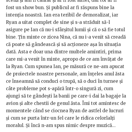
scenă și am fi cântat și ar fi fost altfel, dar tot ar fi
fost un show bun. Și publicul ar fi răspuns bine la
intenția noastră. Ian era teribil de demoralizat, iar
Ryan a uitat complet de sine și s-a străduit să-l
asigure pe Ian că nu-i sfârșitul lumii și că o să fie totul
bine. Țin minte ce zicea Nina, că nu i-a venit să creadă
că poate să gândească și să acționeze așa în situația
dată. Asta e doar una dintre multele amintiri, prima
care mi-a venit în minte, apropo de ce am învățat de
la Ryan. Cum spunea Ian, pe măsură ce ne-am apucat
de proiectele noastre personale, am înțeles anul ăsta
ce înseamnă să conduci o trupă, să o duci în turnee și
câte probleme pot s-apără într-o singură zi, cum
ajungi să te gândești la banii pe care-i dai la bagaje la
avion și alte chestii de genul ăsta. Îmi tot amintesc de
momentele când se ciocnea Ryan de astfel de lucruri
și cum se purta într-un fel care le ridica celorlalți
moralul. Și încă n-am spus nimic despre muzică…