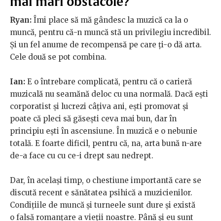
mai mari obstacole?
Ryan:
Îmi place să mă gândesc la muzică ca la o
muncă, pentru că-n muncă stă un privilegiu incredibil.
Și un fel anume de recompensă pe care ți-o dă arta.
Cele două se pot combina.
Ian:
E o întrebare complicată, pentru că o carieră
muzicală nu seamănă deloc cu una normală. Dacă ești
corporatist și lucrezi câțiva ani, ești promovat și
poate că pleci să găsești ceva mai bun, dar în
principiu ești în ascensiune. În muzică e o nebunie
totală. E foarte dificil, pentru că, na, arta bună n-are
de-a face cu cu ce-i drept sau nedrept.
Dar, în același timp, o chestiune importantă care se
discută recent e sănătatea psihică a muzicienilor.
Condițiile de muncă și turneele sunt dure și există
o falsă romanțare a vieții noastre. Până și eu sunt