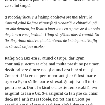
ce se întâmplă.
(Fix același lucru s-a întâmplat câteva ore mai târziu la
Control, când Rafiq a rămas fără o coardă la chitară după
un solo dement, iar Ryan a intervenit cu o poveste și-un solo
de pian cu voce, lasându-i timp să-și înlocuiască coardă. Un
tip din primul rând i-a ținut lanterna de la telefon lui Rafiq,
ca să vadă ce face acolo.)
Rafiq:
Son Lux era și-atunci o trupă, dar Ryan
continuă și-acum să aibă mai multă presiune pe umeri
decât oricare dintre noi, și atunci era încă și mai și.
Concertul ăla era super important și ar fi fost foarte
ușor ca Ryan să fie foarte stresat. Și toți l-am fi iertat
pentru asta. Dar el a făcut o chestie remarcabilă, s-a
asigurat că Ian e OK. S-a asigurat că Ian știe că, chiar
dacă nu i-ar fi mers tobele, noi tot am fi urcat pe