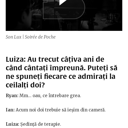
Son Lux | Soirée de Poche
Luiza:
Au trecut câțiva ani de
când cântați împreună. Puteți să
ne spuneți fiecare ce admirați la
ceilalți doi?
Ryan:
Mm... oau, ce întrebare grea.
Ian:
Acum noi doi trebuie să ieșim din cameră.
Luiza:
Ședință de terapie.