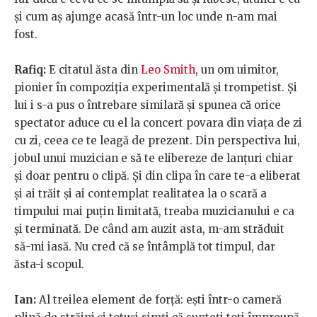
și cum aș ajunge acasă într-un loc unde n-am mai
fost.
Rafiq:
E citatul ăsta din
Leo Smith
, un om uimitor,
pionier în compoziția experimentală și trompetist. Și
lui i s-a pus o întrebare similară și spunea că orice
spectator aduce cu el la concert povara din viața de zi
cu zi, ceea ce te leagă de prezent. Din perspectiva lui,
jobul unui muzician e să te elibereze de lanțuri chiar
și doar pentru o clipă. Și din clipa în care te-a eliberat
și ai trăit și ai contemplat realitatea la o scară a
timpului mai puțin limitată, treaba muzicianului e ca
și terminată. De când am auzit asta, m-am străduit
să-mi iasă. Nu cred că se întâmplă tot timpul, dar
ăsta-i scopul.
Ian:
Al treilea element de forță: ești într-o cameră