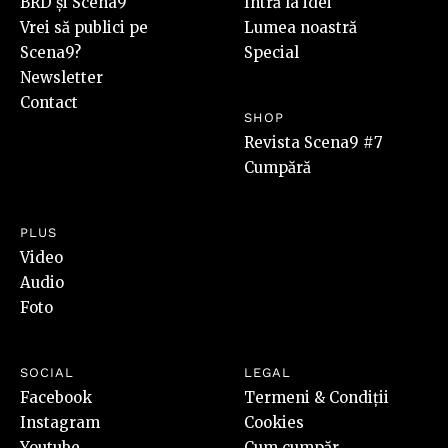
BRD și Scena9
Intră la idei
Vrei să publici pe
Lumea noastră
Scena9?
Special
Newsletter
Contact
SHOP
Revista Scena9 #7
Cumpără
PLUS
Video
Audio
Foto
SOCIAL
LEGAL
Facebook
Termeni & Condiții
Instagram
Cookies
Youtube
Cum cumpăr