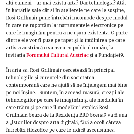
alți oameni - ar mai exista arta? Dar tehnologia? Atât
în lucrările sale cât si în atelierele pe care le susține,
Rosi Grillmair pune întrebări incomode despre modul
în care ne raportăm la instrumentele electronice pe
care le imaginăm pentru a ne ușura existenta. O parte
dintre ele vor fi puse pe tapet și la întâlnirea pe care
artista austriacă o va avea cu publicul român, la
invitația
Forumului Cultural Austriac
şi a Fundației9.
În arta sa, Rosi Grillmair cercetează în principal
tehnologiile și curentele din societatea
contemporană care ne ajută să ne înțelegem mai bine
pe noi înșine. „Suntem, în aceeași măsură, creații ale
tehnologiilor pe care le imaginăm și ale mediului în
care trăim și pe care îl modelăm” explică Rosi
Grillmair. Seara de la Rezidența BRD Scena9 va fi una
a „istoriilor despre arta digitală, fără a ocoli câteva
întrebări filozofice pe care le ridică ascensiunea