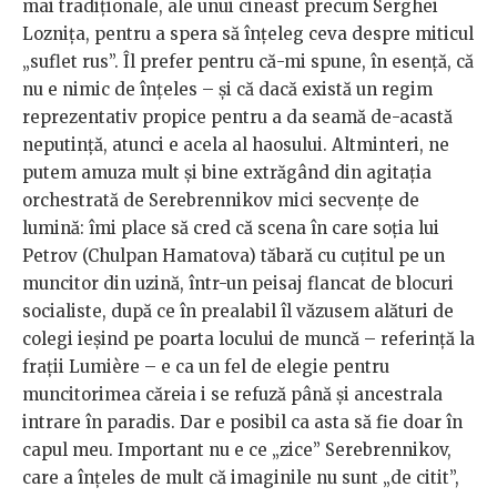
mai tradiționale, ale unui cineast precum Serghei
Loznița, pentru a spera să înțeleg ceva despre miticul
„suflet rus”. Îl prefer pentru că-mi spune, în esență, că
nu e nimic de înțeles – și că dacă există un regim
reprezentativ propice pentru a da seamă de-acastă
neputință, atunci e acela al haosului. Altminteri, ne
putem amuza mult și bine extrăgând din agitația
orchestrată de Serebrennikov mici secvențe de
lumină: îmi place să cred că scena în care soția lui
Petrov (Chulpan Hamatova) tăbară cu cuțitul pe un
muncitor din uzină, într-un peisaj flancat de blocuri
socialiste, după ce în prealabil îl văzusem alături de
colegi ieșind pe poarta locului de muncă – referință la
frații Lumière – e ca un fel de elegie pentru
muncitorimea căreia i se refuză până și ancestrala
intrare în paradis. Dar e posibil ca asta să fie doar în
capul meu. Important nu e ce „zice” Serebrennikov,
care a înțeles de mult că imaginile nu sunt „de citit”,