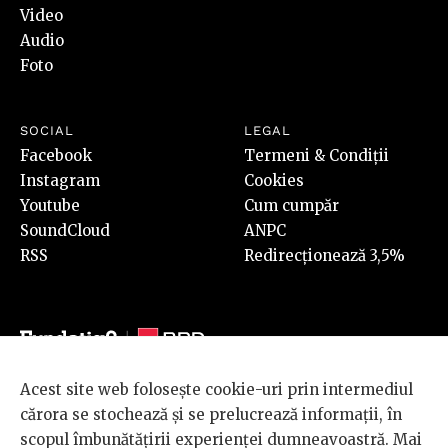
Video
Audio
Foto
SOCIAL
LEGAL
Facebook
Termeni & Condiții
Instagram
Cookies
Youtube
Cum cumpăr
SoundCloud
ANPC
RSS
Redirecționează 3,5%
Acest site web folosește cookie-uri prin intermediul
© 2026 BRD Groupe Société Générale, toate drepturile rezervate.
cărora se stochează și se prelucrează informații, în
Scena 9 este un proiect sustinut de
BRD GROUPE SOCIÉTÉ
scopul îmbunătățirii experienței dumneavoastră. Mai