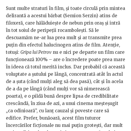
Sunt multe straturi în film, și toate circulă prin mintea
delirantă a acestui bărbat (Semion Serzin) atins de
filoxeră, care hălăduiește de nebun prin oraș și intră
în tot soiul de peripeții rocambolești. Să le
descuamăm ne-ar lua prea mult și ar transmite prea
puțin din efectul halucinogen atins de film. Atenție,
totuși:
Gripa lui Petrov
nu e nici pe departe un film care
funcționează 100% – are o încredere poate prea mare
în ideea că totul merită inclus. Dar probabil că această
voluptate a șutului pe lângă, concentrată atât în actul
de a șuta (când mulți aleg să dea pasă), cât și în acela
de a da pe lângă (când mulți vor să nimerească
poarta), e o pildă bună despre lipsa de credibilitate
crescândă, în ziua de azi, a unui cinema meșteșugit
„ca odinioară”, cu lanț cauzal și poveste care să
edifice. Prefer, bunăoară, acest film tuturor
încercărilor ficționale nu mai puțin grotești, dar mult