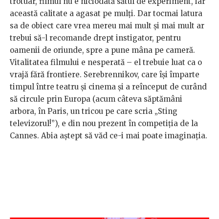
trotuar, filmul nu e niciodată sătul de experiment, iar
această calitate a agasat pe mulți. Dar tocmai latura
sa de obiect care vrea mereu mai mult și mai mult ar
trebui să-l recomande drept instigator, pentru
oamenii de oriunde, spre a pune mâna pe cameră.
Vitalitatea filmului e nesperată – el trebuie luat ca o
vrajă fără frontiere. Serebrennikov, care își împarte
timpul între teatru și cinema și a reînceput de curând
să circule prin Europa (acum câteva săptămâni
arbora, în Paris, un tricou pe care scria „Sting
televizorul!”), e din nou prezent în competiția de la
Cannes. Abia aștept să văd ce-i mai poate imaginația.