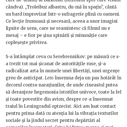
cândva). „Troleibuz albastru, du-mă în spațiu”, cântă
un bard improvizat într-o sufragerie plină cu oameni.
Ce lecție frumoasă și necesară, aceea a unor imagini
lipsite de sens, care ne reamintesc că filmul nu e
mesaj – e fior pe șina spinării și minunăție care
copleșește privirea.
S-a întâmplat ceva cu Serebrennikov: pe măsură ce s-
a trezit tot mai șicanat de autoritățile ruse, și-a
radicalizat arta în numele unei libertăți, unei urgențe
greu de anticipat.
Leto
însemna deja un pas hotărât în
decorul contra-narațiunilor, de unde cineastul putea
să deranjeze hegemonia istoriilor univoce, toate la fel
și toate povestite din avion, despre ce-a însemnat
traiul în Leningradul optzecist. Aici am luat contact
pentru prima dată cu atenția lui la vibrația texturilor
sociale și la jindul secret pentru depărtări al