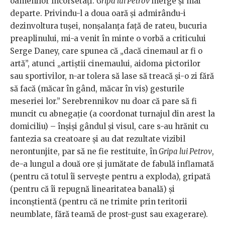
oamenilor încorsetați.
Gripa lui Petrov
merge și mai
departe. Privindu-l a doua oară și admirându-i
dezinvoltura tușei, nonșalanța față de rateu, bucuria
preaplinului, mi-a venit în minte o vorbă a criticului
Serge Daney, care spunea că „dacă cinemaul ar fi o
artă”, atunci „artiștii cinemaului, aidoma pictorilor
sau sportivilor, n-ar tolera să lase să treacă și-o zi fără
să facă (măcar în gând, măcar în vis) gesturile
meseriei lor.” Serebrennikov nu doar că pare să fi
muncit cu abnegație (a coordonat turnajul din arest la
domiciliu) – înșiși gândul și visul, care s-au hrănit cu
fantezia sa creatoare și au dat rezultate vizibil
nerontunjite, par să ne fie restituite, în
Gripa lui Petrov
,
de-a lungul a două ore și jumătate de fabulă inflamată
(pentru că totul îi servește pentru a exploda), gripată
(pentru că îi repugnă linearitatea banală) și
inconștientă (pentru că ne trimite prin teritorii
neumblate, fără teamă de prost-gust sau exagerare).