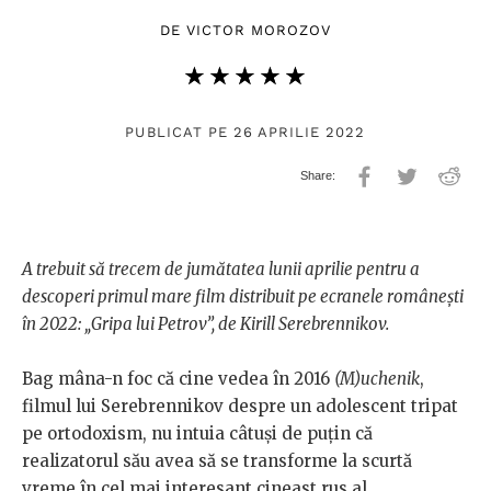
DE
VICTOR MOROZOV
★★★★★
☆☆☆☆☆
PUBLICAT PE 26 APRILIE 2022
A trebuit să trecem de jumătatea lunii aprilie pentru a
descoperi primul mare film distribuit pe ecranele românești
în 2022: „Gripa lui Petrov”, de Kirill Serebrennikov.
Bag mâna-n foc că cine vedea în 2016
(M)uchenik
,
filmul lui Serebrennikov despre un adolescent tripat
pe ortodoxism, nu intuia câtuși de puțin că
realizatorul său avea să se transforme la scurtă
vreme în cel mai interesant cineast rus al