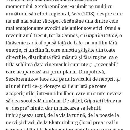
momentului. Serebrennikov i-a uimit pe mulți cu
următorul său efort regizoral,
Leto
(2018), despre care
nu mă mai satur să repet că rămâne una dintre cele
mai emoționante evocări ale anilor sovietici. Omul a
revenit anul trecut, tot la Cannes, cu
Gripa lui Petrov
, o
tărășenie radical opusă față de
Leto
: nu un film fără
emoție, ci un film în care emoția gâlgâie din toate
direcțiile, distribuită fără măsură și fără rușine, ca o
tiflă sublimă dată cinemaului cuminte și „rezonabil”
care acaparează azi prim-planul. Dimpotrivă,
Serebrennikov face aici pariul zvâcului de neoprit și
al unei furii ce-și dorește să fie urlată pe toate
acoperișurile, într-un film liber, care nu simte nevoia
să dea socoteală nimănui. De altfel,
Gripa lui Petrov
nu
e „despre” nimic, dar în mișcarea sa febrilă
îmbrățișează totul, de la vis la rutină, de la poezie la
nervi și draci, de la Ekaterinburg (locul prea real în
care ne-aflăm) la Baikonur (orizontul spre care visam