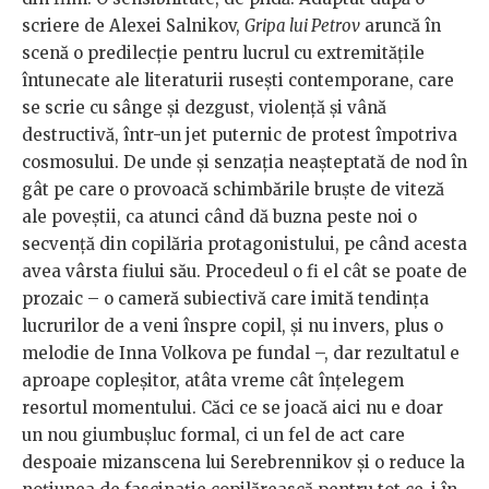
scriere de Alexei Salnikov,
Gripa lui Petrov
aruncă în
scenă o predilecție pentru lucrul cu extremitățile
întunecate ale literaturii rusești contemporane, care
se scrie cu sânge și dezgust, violență și vână
destructivă, într-un jet puternic de protest împotriva
cosmosului. De unde și senzația neașteptată de nod în
gât pe care o provoacă schimbările bruște de viteză
ale poveștii, ca atunci când dă buzna peste noi o
secvență din copilăria protagonistului, pe când acesta
avea vârsta fiului său. Procedeul o fi el cât se poate de
prozaic – o cameră subiectivă care imită tendința
lucrurilor de a veni înspre copil, și nu invers, plus o
melodie de Inna Volkova pe fundal –, dar rezultatul e
aproape copleșitor, atâta vreme cât înțelegem
resortul momentului. Căci ce se joacă aici nu e doar
un nou giumbușluc formal, ci un fel de act care
despoaie mizanscena lui Serebrennikov și o reduce la