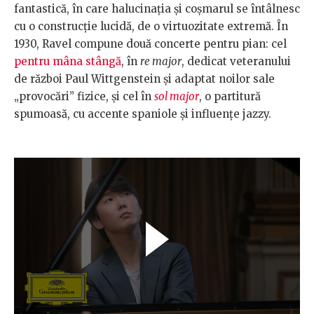
fantastică, în care halucinația și coșmarul se întâlnesc
cu o construcție lucidă, de o virtuozitate extremă. În
1930, Ravel compune două concerte pentru pian: cel
pentru mâna stângă
, în
re major
, dedicat veteranului
de război Paul Wittgenstein și adaptat noilor sale
„provocări” fizice, și cel în
sol major
, o partitură
spumoasă, cu accente spaniole și influențe jazzy.