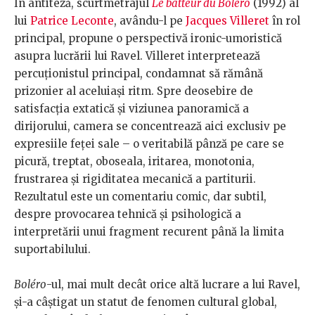
În antiteză, scurtmetrajul
Le batteur du Boléro
(1992) al
lui
Patrice Leconte
, avându-l pe
Jacques Villeret
în rol
principal, propune o perspectivă ironic-umoristică
asupra lucrării lui Ravel. Villeret interpretează
percuționistul principal, condamnat să rămână
prizonier al aceluiași ritm. Spre deosebire de
satisfacția extatică și viziunea panoramică a
dirijorului, camera se concentrează aici exclusiv pe
expresiile feței sale – o veritabilă pânză pe care se
picură, treptat, oboseala, iritarea, monotonia,
frustrarea și rigiditatea mecanică a partiturii.
Rezultatul este un comentariu comic, dar subtil,
despre provocarea tehnică și psihologică a
interpretării unui fragment recurent până la limita
suportabilului.
Boléro
-ul, mai mult decât orice altă lucrare a lui Ravel,
și-a câștigat un statut de fenomen cultural global,