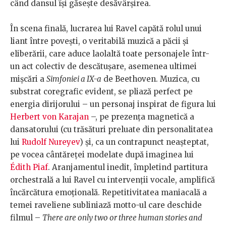
când dansul își găsește desăvârșirea.
În scena finală, lucrarea lui Ravel capătă rolul unui
liant între povești, o veritabilă muzică a păcii și
eliberării, care aduce laolaltă toate personajele într-
un act colectiv de descătușare, asemenea ultimei
mișcări a
Simfoniei a IX-a
de Beethoven. Muzica, cu
substrat coregrafic evident, se pliază perfect pe
energia dirijorului – un personaj inspirat de figura lui
Herbert von Karajan
–, pe prezența magnetică a
dansatorului (cu trăsături preluate din personalitatea
lui
Rudolf Nureyev
) și, ca un contrapunct neașteptat,
pe vocea cântăreței modelate după imaginea lui
Édith Piaf
. Aranjamentul inedit, împletind partitura
orchestrală a lui Ravel cu intervenții vocale, amplifică
încărcătura emoțională. Repetitivitatea maniacală a
temei raveliene subliniază motto-ul care deschide
filmul –
There are only two or three human stories and