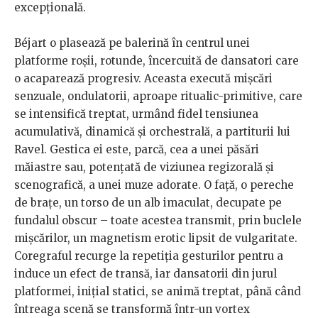
excepțională.
Béjart o plasează pe balerină în centrul unei
platforme roșii, rotunde, încercuită de dansatori care
o acaparează progresiv. Aceasta execută mișcări
senzuale, ondulatorii, aproape ritualic-primitive, care
se intensifică treptat, urmând fidel tensiunea
acumulativă, dinamică și orchestrală, a partiturii lui
Ravel. Gestica ei este, parcă, cea a unei păsări
măiastre sau, potențată de viziunea regizorală și
scenografică, a unei muze adorate. O față, o pereche
de brațe, un torso de un alb imaculat, decupate pe
fundalul obscur – toate acestea transmit, prin buclele
mișcărilor, un magnetism erotic lipsit de vulgaritate.
Coregraful recurge la repetiția gesturilor pentru a
induce un efect de transă, iar dansatorii din jurul
platformei, inițial statici, se animă treptat, până când
întreaga scenă se transformă într-un vortex