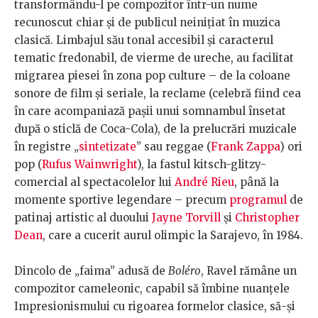
transformându-l pe compozitor într-un nume
recunoscut chiar și de publicul neinițiat în muzica
clasică. Limbajul său tonal accesibil și caracterul
tematic fredonabil, de vierme de ureche, au facilitat
migrarea piesei în zona pop culture – de la coloane
sonore de film și seriale, la reclame (celebră fiind cea
în care acompaniază pașii unui somnambul însetat
după o sticlă de Coca-Cola), de la prelucrări muzicale
în registre „
sintetizate
” sau reggae (
Frank Zappa
) ori
pop (
Rufus Wainwright
), la fastul kitsch-glitzy-
comercial al spectacolelor lui
André Rieu
, până la
momente sportive legendare – precum
programul
de
patinaj artistic al duoului
Jayne Torvill
și
Christopher
Dean
, care a cucerit aurul olimpic la Sarajevo, în 1984.
Dincolo de „faima” adusă de
Boléro
, Ravel rămâne un
compozitor cameleonic, capabil să îmbine nuanțele
Impresionismului cu rigoarea formelor clasice, să-și