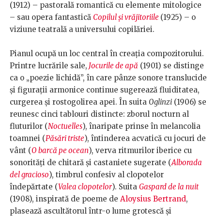
(1912) – pastorală romantică cu elemente mitologice
– sau opera fantastică
Copilul și vrăjitoriile
(1925) – o
viziune teatrală a universului copilăriei.
Pianul ocupă un loc central în creația compozitorului.
Printre lucrările sale,
Jocurile de apă
(1901) se distinge
ca o „poezie lichidă”, în care pânze sonore translucide
și figurații armonice continue sugerează fluiditatea,
curgerea și rostogolirea apei. În suita
Oglinzi
(1906) se
reunesc cinci tablouri distincte: zborul nocturn al
fluturilor (
Noctuelles
), înaripate prinse în melancolia
toamnei (
Păsări triste
), întinderea acvatică cu jocuri de
vânt (
O barcă pe ocean
), verva ritmurilor iberice cu
sonorități de chitară și castaniete sugerate (
Alborada
del gracioso
), timbrul confesiv al clopotelor
îndepărtate (
Valea clopotelor
). Suita
Gaspard de la nuit
(1908), inspirată de poeme de
Aloysius Bertrand
,
plasează ascultătorul într-o lume grotescă și