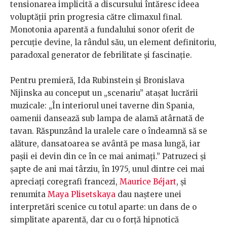
tensionarea implicită a discursului întăresc ideea
voluptății prin progresia către climaxul final.
Monotonia aparentă a fundalului sonor oferit de
percuție devine, la rândul său, un element definitoriu,
paradoxal generator de febrilitate și fascinație.
Pentru premieră, Ida Rubinstein și Bronislava
Nijinska au conceput un „scenariu” atașat lucrării
muzicale: „În interiorul unei taverne din Spania,
oamenii dansează sub lampa de alamă atârnată de
tavan. Răspunzând la uralele care o îndeamnă să se
alăture, dansatoarea se avântă pe masa lungă, iar
pașii ei devin din ce în ce mai animați.” Patruzeci și
șapte de ani mai târziu, în 1975, unul dintre cei mai
apreciați coregrafi francezi,
Maurice Béjart
, și
renumita
Maya Plisetskaya
dau naștere unei
interpretări scenice cu totul aparte: un dans de o
simplitate aparentă, dar cu o forță hipnotică