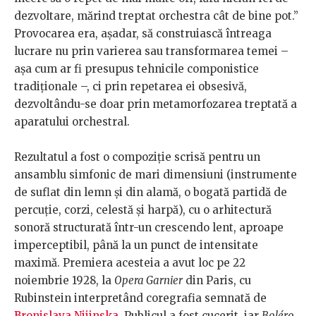
dezvoltare, mărind treptat orchestra cât de bine pot.”
Provocarea era, așadar, să construiască întreaga
lucrare nu prin varierea sau transformarea temei –
așa cum ar fi presupus tehnicile componistice
tradiționale –, ci prin repetarea ei obsesivă,
dezvoltându-se doar prin metamorfozarea treptată a
aparatului orchestral.
Rezultatul a fost o compoziție scrisă pentru un
ansamblu simfonic de mari dimensiuni (instrumente
de suflat din lemn și din alamă, o bogată partidă de
percuție, corzi, celestă și harpă), cu o arhitectură
sonoră structurată într-un crescendo lent, aproape
imperceptibil, până la un punct de intensitate
maximă. Premiera acesteia a avut loc pe 22
noiembrie 1928, la
Opera Garnier
din Paris, cu
Rubinstein interpretând coregrafia semnată de
Bronislava Nijinska
. Publicul a fost cucerit, iar
Boléro