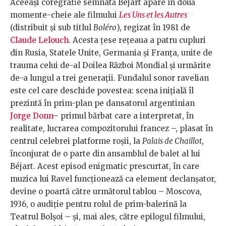
Aceeași coregrafie semnată Béjart apare în două
momente-cheie ale filmului
Les Uns et les Autres
(distribuit și sub titlul
Boléro
), regizat în 1981 de
Claude Lelouch
. Acesta țese rețeaua a patru cupluri
din Rusia, Statele Unite, Germania și Franța, unite de
trauma celui de-al Doilea Război Mondial și urmărite
de-a lungul a trei generații. Fundalul sonor ravelian
este cel care deschide povestea: scena inițială îl
prezintă în prim-plan pe dansatorul argentinian
Jorge Donn
– primul bărbat care a interpretat, în
realitate, lucrarea compozitorului francez –, plasat în
centrul celebrei platforme roșii, la
Palais de Chaillot
,
înconjurat de o parte din ansamblul de balet al lui
Béjart. Acest episod enigmatic prescurtat, în care
muzica lui Ravel funcționează ca element declanșator,
devine o poartă către următorul tablou – Moscova,
1936, o audiție pentru rolul de prim-balerină la
Teatrul Bolșoi – și, mai ales, către epilogul filmului,