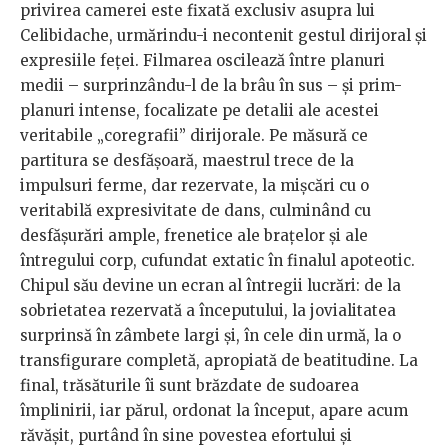
privirea camerei este fixată exclusiv asupra lui
Celibidache, urmărindu-i necontenit gestul dirijoral și
expresiile feței. Filmarea oscilează între planuri
medii – surprinzându-l de la brâu în sus – și prim-
planuri intense, focalizate pe detalii ale acestei
veritabile „coregrafii” dirijorale. Pe măsură ce
partitura se desfășoară, maestrul trece de la
impulsuri ferme, dar rezervate, la mișcări cu o
veritabilă expresivitate de dans, culminând cu
desfășurări ample, frenetice ale brațelor și ale
întregului corp, cufundat extatic în finalul apoteotic.
Chipul său devine un ecran al întregii lucrări: de la
sobrietatea rezervată a începutului, la jovialitatea
surprinsă în zâmbete largi și, în cele din urmă, la o
transfigurare completă, apropiată de beatitudine. La
final, trăsăturile îi sunt brăzdate de sudoarea
împlinirii, iar părul, ordonat la început, apare acum
răvășit, purtând în sine povestea efortului și