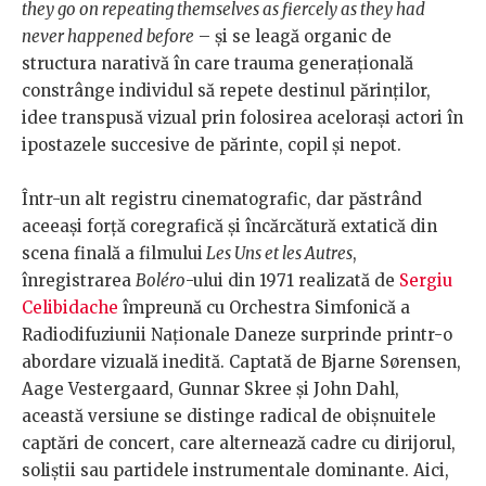
they go on repeating themselves as fiercely as they had
never happened before
– și se leagă organic de
structura narativă în care trauma generațională
constrânge individul să repete destinul părinților,
idee transpusă vizual prin folosirea acelorași actori în
ipostazele succesive de părinte, copil și nepot.
Într-un alt registru cinematografic, dar păstrând
aceeași forță coregrafică și încărcătură extatică din
scena finală a filmului
Les Uns et les Autres
,
înregistrarea
Boléro
-ului din 1971 realizată de
Sergiu
Celibidache
împreună cu Orchestra Simfonică a
Radiodifuziunii Naționale Daneze surprinde printr-o
abordare vizuală inedită. Captată de Bjarne Sørensen,
Aage Vestergaard, Gunnar Skree și John Dahl,
această versiune se distinge radical de obișnuitele
captări de concert, care alternează cadre cu dirijorul,
soliștii sau partidele instrumentale dominante. Aici,