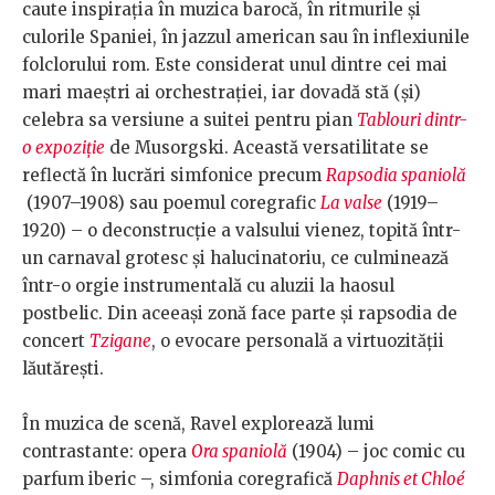
caute inspirația în muzica barocă, în ritmurile și
culorile Spaniei, în jazzul american sau în inflexiunile
folclorului rom. Este considerat unul dintre cei mai
mari maeștri ai orchestrației, iar dovadă stă (și)
celebra sa versiune a suitei pentru pian
Tablouri dintr-
o expoziție
de Musorgski. Această versatilitate se
reflectă în lucrări simfonice precum
Rapsodia spaniolă
(1907–1908) sau poemul coregrafic
La valse
(1919–
1920) – o deconstrucție a valsului vienez, topită într-
un carnaval grotesc și halucinatoriu, ce culminează
într-o orgie instrumentală cu aluzii la haosul
postbelic. Din aceeași zonă face parte și rapsodia de
concert
Tzigane
, o evocare personală a virtuozității
lăutărești.
În muzica de scenă, Ravel explorează lumi
contrastante: opera
Ora spaniolă
(1904) – joc comic cu
parfum iberic –, simfonia coregrafică
Daphnis et Chloé