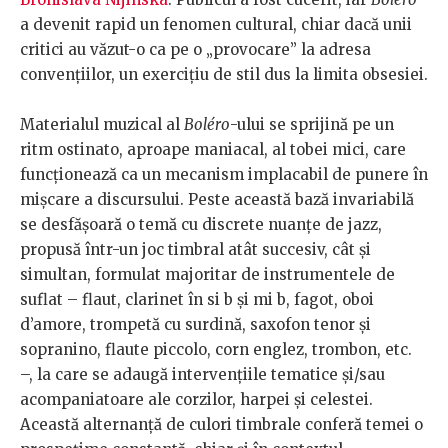
a devenit rapid un fenomen cultural, chiar dacă unii
critici au văzut-o ca pe o „provocare” la adresa
convențiilor, un exercițiu de stil dus la limita obsesiei.
Materialul muzical al
Boléro
-ului se sprijină pe un
ritm ostinato, aproape maniacal, al tobei mici, care
funcționează ca un mecanism implacabil de punere în
mișcare a discursului. Peste această bază invariabilă
se desfășoară o temă cu discrete nuanțe de jazz,
propusă într-un joc timbral atât succesiv, cât și
simultan, formulat majoritar de instrumentele de
suflat – flaut, clarinet în si b și mi b, fagot, oboi
d’amore, trompetă cu surdină, saxofon tenor și
sopranino, flaute piccolo, corn englez, trombon, etc.
–, la care se adaugă intervențiile tematice și/sau
acompaniatoare ale corzilor, harpei și celestei.
Această alternanță de culori timbrale conferă temei o