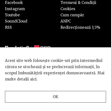
Facebook
Termeni & Condiții
Instagram
Cookies
Youtube
Cum cumpăr
SoundCloud
ANPC
RSS
Redirecționează 3,5%
Acest site web folosește cookie-uri prin intermediul
© 2026 BRD Groupe Société Générale, toate drepturile rezervate.
cărora se stochează și se prelucrează informații, în
Scena 9 este un proiect sustinut de
BRD GROUPE SOCIÉTÉ
scopul îmbunătățirii experienței dumneavoastră. Mai
GÉNÉRALE
.
multe detalii
aici
.
Design and development
OK
by
INTERKORP