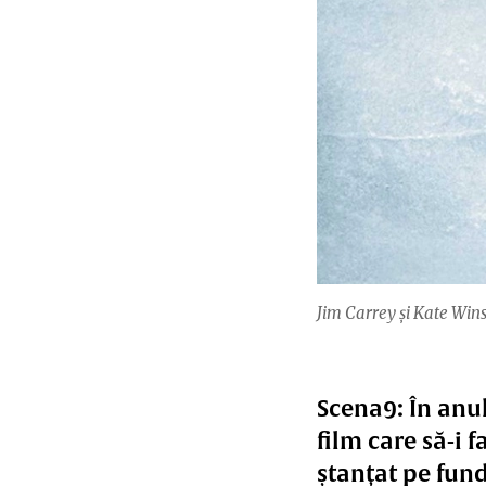
Jim Carrey și Kate Wins
Scena9: În anul
film care să-i 
ștanțat pe fund