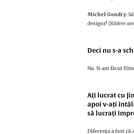
Michel Gondry:
Să
desigur!
(Râdem am
Deci nu s-a sc
Nu. N-am făcut film
Ați lucrat cu J
apoi v-ați întâ
să lucrați împ
Diferența a fost că