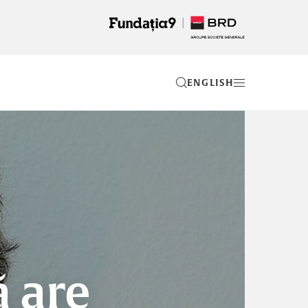
EN
ă are