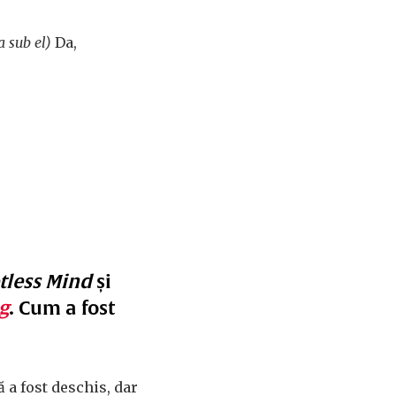
a sub el)
Da,
tless Mind
și
g
. Cum a fost
 a fost deschis, dar