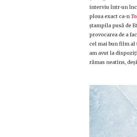
interviu într-un în
ploua exact ca-n
To
ștampila pusă de E
provocarea de a fac
cel mai bun film al
am avut la dispoziț
rămas neatins, deși