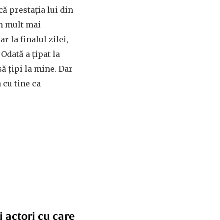
ă prestația lui din
um mult mai
r la finalul zilei,
Odată a țipat la
 să țipi la mine. Dar
 cu tine ca
i actori cu care