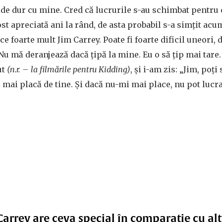
l de dur cu mine. Cred că lucrurile s-au schimbat pentru c
ost apreciată ani la rând, de asta probabil s-a simțit ac
ce foarte mult Jim Carrey. Poate fi foarte dificil uneori, da
 Nu mă deranjează dacă țipă la mine. Eu o să țip mai tare. 
ut
(n.r. – la filmările pentru Kidding)
, și i-am zis: „Jim, poți
i mai placă de tine. Și dacă nu-mi mai place, nu pot lucra
Carrey are ceva special în comparație cu alț