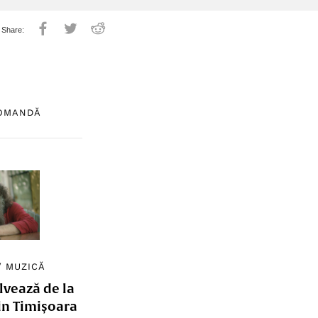
COMANDĂ
/
MUZICĂ
lvează de la
in Timișoara