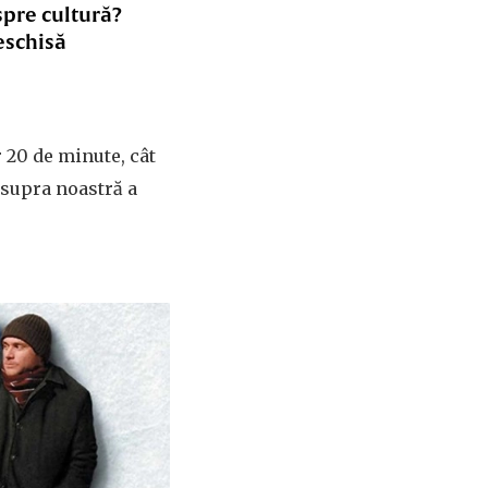
spre cultură?
eschisă
r 20 de minute, cât
asupra noastră a