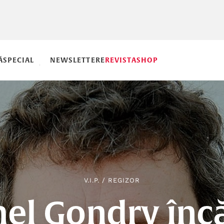
Ă
SPECIAL
NEWSLETTERE
REVISTA
SHOP
V.I.P.
/
REGIZOR
el Gondry înc