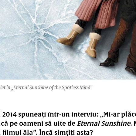
let în „Eternal Sunshine of the Spotless Mind”
 2014 spuneați într-un interviu: „Mi-ar plăc
facă pe oameni să uite de
Eternal Sunshine
.
 filmul ăla”. Încă simțiți asta?