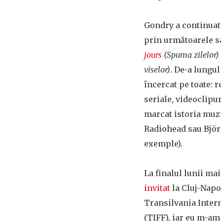
Gondry a continuat
prin următoarele sa
jours
(Spuma zilelor)
viselor)
. De-a lungul
încercat pe toate: 
seriale, videoclipu
marcat istoria muzi
Radiohead sau Björ
exemple).
La finalul lunii ma
invitat
la Cluj-Napo
Transilvania Intern
(TIFF), iar eu m-am