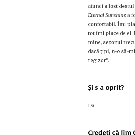
atunci a fost destu
Eternal Sunshine
a f
confortabil. Îmi pla
tot îmi place de el.
mine, sezonul trec
dacă țipi, n-o să-m
regizor”.
Și s-a oprit?
Da.
Credeți că Jim 