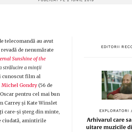
e telecomandă au avut
EDITORII RE
să revadă de nenumărate
ernal Sunshine of the
 strălucire a minții
i cunoscut film al
z
Michel Gondry
(56 de
 Oscar pentru cel mai bun
im Carrey și Kate Winslet
EXPLORATORI
ți care-și șterg din minte,
Arhivarul care sa
 ciudată, amintirile
uitare muzicile d