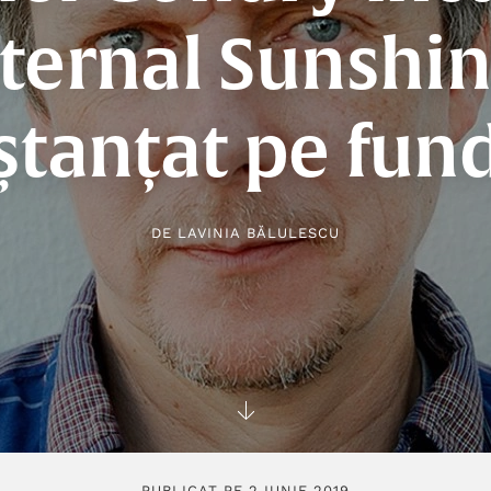
ternal Sunshi
ștanțat pe fun
DE
LAVINIA BĂLULESCU
PUBLICAT PE 2 IUNIE 2019