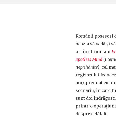
Românii posesori d
ocazia să vadă și 
ori în ultimii ani
Et
Spotless Mind
(Eterna
neprihănite)
, cel ma
regizorului france
ani), premiat cu un
scenariu, în care J
sunt doi îndrăgosti
printr-o operațiune
despre celălalt.