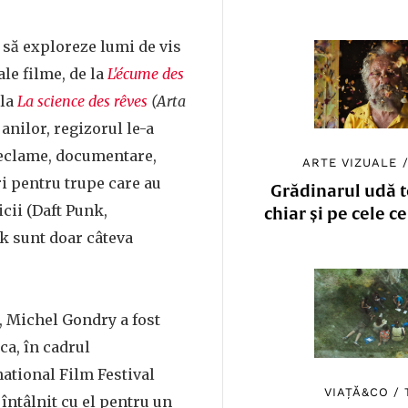
 să exploreze lumi de vis
le filme, de la
L'écume des
la
La science des rêves
(Arta
 anilor, regizorul le-a
reclame, documentare,
ARTE VIZUALE
ri pentru trupe care au
Grădinarul udă to
cii (Daft Punk,
chiar și pe cele c
k sunt doar câteva
i, Michel Gondry a fost
ca, în cadrul
ational Film Festival
VIAȚĂ&CO
/
 întâlnit cu el pentru un