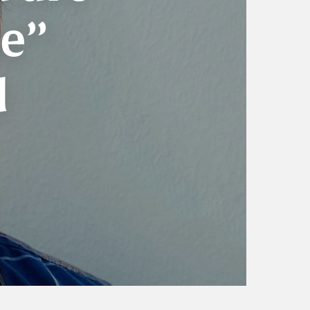
ne”
d