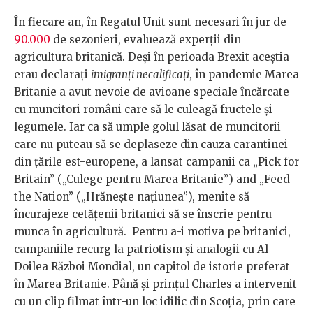
În fiecare an, în Regatul Unit sunt necesari în jur de
90.000
de sezonieri, evaluează experții din
agricultura britanică. Deși în perioada Brexit aceștia
erau declarați
imigranți necalificați
, în pandemie Marea
Britanie a avut nevoie de avioane speciale încărcate
cu muncitori români care să le culeagă fructele și
legumele. Iar ca să umple golul lăsat de muncitorii
care nu puteau să se deplaseze din cauza carantinei
din țările est-europene, a lansat campanii ca „Pick for
Britain” („Culege pentru Marea Britanie”) and „Feed
the Nation” („Hrănește națiunea”), menite să
încurajeze cetățenii britanici să se înscrie pentru
munca în agricultură. Pentru a-i motiva pe britanici,
campaniile recurg la patriotism și analogii cu Al
Doilea Război Mondial, un capitol de istorie preferat
în Marea Britanie. Până și prințul Charles a intervenit
cu un clip filmat într-un loc idilic din Scoția, prin care