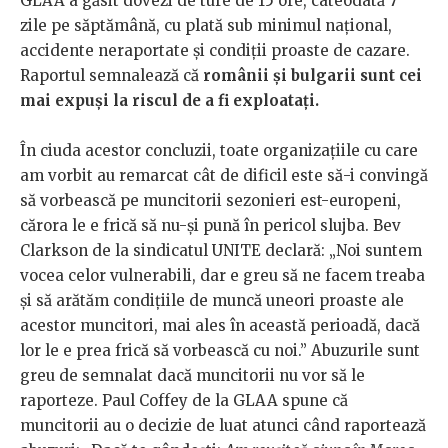
GLAA a găsit dovezi de ture de 15 ore, câteodată 7
zile pe săptămână, cu plată sub minimul național,
accidente neraportate și condiții proaste de cazare.
Raportul semnalează că
românii și bulgarii sunt cei
mai expuși la riscul de a fi exploatați.
În ciuda acestor concluzii, toate organizațiile cu care
am vorbit au remarcat cât de dificil este să-i convingă
să vorbească pe muncitorii sezonieri est-europeni,
cărora le e frică să nu-și pună în pericol slujba. Bev
Clarkson de la sindicatul UNITE declară: „Noi suntem
vocea celor vulnerabili, dar e greu să ne facem treaba
și să arătăm condițiile de muncă uneori proaste ale
acestor muncitori, mai ales în această perioadă, dacă
lor le e prea frică să vorbească cu noi.” Abuzurile sunt
greu de semnalat dacă muncitorii nu vor să le
raporteze. Paul Coffey de la GLAA spune că
muncitorii au o decizie de luat atunci când raportează