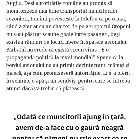
Anglia. Deși autoritățile române au promis să
monitorizeze mai bine transportul muncitorilor
sezonieri, Ion îmi povestește la telefon că pe 6 mai,
când a zburat cu un charter de pe aeroportul Otopeni,
nu s-au păstrat scaune goale între pasageri, deși
existau rânduri de locuri libere în spatele avionului.
Bărbatul nu crede că există vreun virus: „E o
propagandă politică la nivel mondial”. Spune că la
bordul avionului nu au primit dezinfectant, mănuși și
mască, așa cum promiseseră autoritățile. Li s-a oferit,
în schimb, o apă și un sendviș, pentru care se întreba
atunci dacă va trebui să plătească.
„Odată ce muncitorii ajung în țară,
avem de-a face cu o gaură neagră
pentru că nimeni nu știe exact ce se