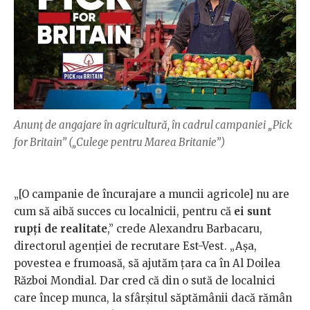
Anunț de angajare în agricultură, în cadrul campaniei „Pick
for Britain” („Culege pentru Marea Britanie”)
„[O campanie de încurajare a muncii agricole] nu are
cum să aibă succes cu localnicii, pentru că
ei sunt
rupți de realitate
,” crede Alexandru Barbacaru,
directorul agenției de recrutare Est-Vest. „Așa,
povestea e frumoasă, să ajutăm țara ca în Al Doilea
Război Mondial. Dar cred că din o sută de localnici
care încep munca, la sfârșitul săptămânii dacă rămân