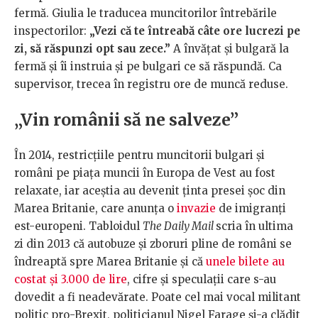
fermă. Giulia le traducea muncitorilor întrebările
inspectorilor:
„Vezi că te întreabă câte ore lucrezi pe
zi, să răspunzi opt sau zece.”
A învățat și bulgară la
fermă și îi instruia și pe bulgari ce să răspundă. Ca
supervisor, trecea în registru ore de muncă reduse.
„Vin românii să ne salveze”
În 2014, restricțiile pentru muncitorii bulgari și
români pe piața muncii în Europa de Vest au fost
relaxate, iar aceștia au devenit ținta presei șoc din
Marea Britanie, care anunța o
invazie
de imigranți
est-europeni. Tabloidul
The Daily Mail
scria în ultima
zi din 2013 că autobuze și zboruri pline de români se
îndreaptă spre Marea Britanie și că
unele bilete au
costat și 3.000 de lire
, cifre și speculații care s-au
dovedit a fi neadevărate. Poate cel mai vocal militant
politic pro-Brexit, politicianul Nigel Farage și-a clădit