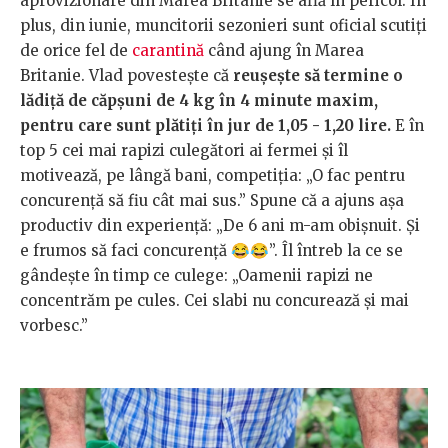
aprovizionare din Marea Britanie se află în pericol. În
plus, din iunie, muncitorii sezonieri sunt oficial scutiți
de orice fel de
carantină
când ajung în Marea
Britanie. Vlad povestește că
reușește să termine o
lădiță de căpșuni de 4 kg în 4 minute maxim,
pentru care sunt plătiți în jur de 1,05 - 1,20 lire.
E în
top 5 cei mai rapizi culegători ai fermei și îl
motivează, pe lângă bani, competiția: „O fac pentru
concurență să fiu cât mai sus.” Spune că a ajuns așa
productiv din experiență: „De 6 ani m-am obișnuit. Și
e frumos să faci concurență 😂😂”. Îl întreb la ce se
gândește în timp ce culege: „Oamenii rapizi ne
concentrăm pe cules. Cei slabi nu concurează și mai
vorbesc.”