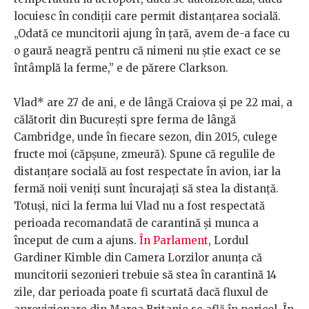
locuiesc în condiții care permit distanțarea socială.
„Odată ce muncitorii ajung în țară, avem de-a face cu
o gaură neagră pentru că nimeni nu știe exact ce se
întâmplă la ferme,” e de părere Clarkson.
Vlad* are 27 de ani, e de lângă Craiova și pe 22 mai, a
călătorit din București spre ferma de lângă
Cambridge, unde în fiecare sezon, din 2015, culege
fructe moi (căpșune, zmeură). Spune că regulile de
distanțare socială au fost respectate în avion, iar la
fermă noii veniți sunt încurajați să stea la distanță.
Totuși, nici la ferma lui Vlad nu a fost respectată
perioada recomandată de carantină și munca a
început de cum a ajuns.
În Parlament
, Lordul
Gardiner Kimble din Camera Lorzilor anunța că
muncitorii sezonieri trebuie să stea în carantină 14
zile, dar perioada poate fi scurtată dacă fluxul de