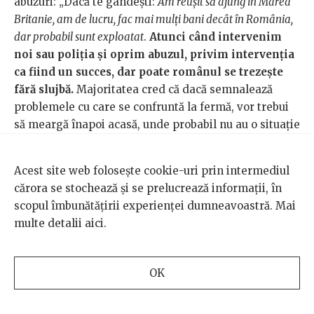
abuzuri: „Dacă te gândești:
Am reușit să ajung în Marea
Britanie, am de lucru, fac mai mulți bani decât în România,
dar probabil sunt exploatat
.
Atunci când intervenim
noi sau poliția și oprim abuzul, privim intervenția
ca fiind un succes, dar poate românul se trezește
fără slujbă.
Majoritatea cred că dacă semnalează
problemele cu care se confruntă la fermă, vor trebui
să meargă înapoi acasă, unde probabil nu au o situație
prea bună.”
Acest site web folosește cookie-uri prin intermediul
O altă problemă e că majoritatea românilor nu
cărora se stochează și se prelucrează informații, în
vorbesc limba engleză și, prin urmare, nu își cunosc
scopul îmbunătățirii experienței dumneavoastră. Mai
mereu drepturile. GLAA au creat în februarie un
multe detalii
aici
.
anunț fals pe Facebook de slujbe în agricultură. Când
lumea apăsa pe
linkul fals
, încercând să aplice pentru
slujbe, erau trimiși la o pagină care îi informa pe
OK
români că așa arată un anunț creat de angajatori care
cel mai probabil îi vor exploata. Pagina a avut mare