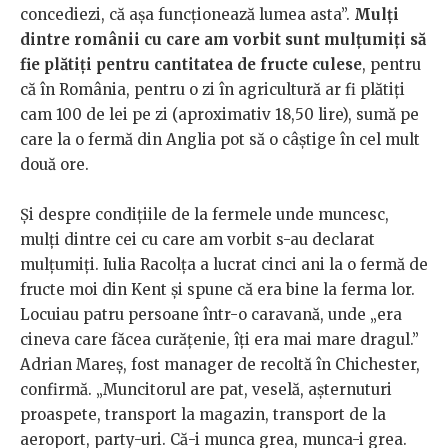
concediezi, că așa funcționează lumea asta”.
Mulți
dintre românii cu care am vorbit sunt mulțumiți să
fie plătiți pentru cantitatea de fructe culese
, pentru
că în România, pentru o zi în agricultură ar fi plătiți
cam 100 de lei pe zi (aproximativ 18,50 lire), sumă pe
care la o fermă din Anglia pot să o câștige în cel mult
două ore.
Și despre condițiile de la fermele unde muncesc,
mulți dintre cei cu care am vorbit s-au declarat
mulțumiți. Iulia Racolța a lucrat cinci ani la o fermă de
fructe moi din Kent și spune că era bine la ferma lor.
Locuiau patru persoane într-o caravană, unde „era
cineva care făcea curățenie, îți era mai mare dragul.”
Adrian Mareș, fost manager de recoltă în Chichester,
confirmă. „Muncitorul are pat, veselă, așternuturi
proaspete, transport la magazin, transport de la
aeroport, party-uri. Că-i munca grea, munca-i grea.