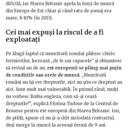
dificilă, iar Marea Britanie apela la forță de muncă
din Europa de Est chiar și când rata de șomaj era
mare, 8-10% (în 2013).
Cei mai expuși la riscul de a fi
exploatați
Pe lângă faptul că muncitorii români plătesc chirie
fermierilor, lucrează „de le sar capacele” și obișnuiesc
să revină an de an,
est-europenii se plâng mai puțin
de condițiile sau orele de muncă
. „Muncitorii
români nu își cer drepturile, nici nu știu ce drepturi au
aici. Sunt mult mai vulnerabili. În primul rând, mulți
nu vorbesc limba engleza, cum să-și ceară
drepturile?”, explică Florina Tudose de la Centrul de
Resurse pentru est-europeni din Marea Britanie. Ion,
de pildă, spune că nu și-a citit niciodată contractul,
deși merge la muncă la aceeași fermă de 9 ani.