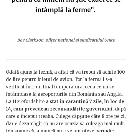
întâmplă la ferme”.
Bev Clarkson, ofițer național al sindicatului Unite
Odată ajuns la fermă, a aflat că va trebui să achite 100
de lire pentru biletul de avion. Tot la fermă i s-a
verificat într-un final temperatura, ceea ce nu se
întâmplase la aeroporturile din România sau Anglia.
La Herefordshire
a stat în carantină 7 zile, în loc de
14, cum prevedeau recomandările guvernului
, după
care a început treaba. Culege căpșune câte 8 ore pe zi,
dar e dezamăgit că nu are ocazia să culeagă mai mult.
Ion spune că la muncă nu li se amintesc periodic