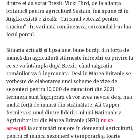
dintre ei au votat Brexit. Vicki Hird, de la alianța
britanică pentru agricultură Sustain, îmi spune că în
Anglia există o zicală: „Curcanul votează pentru
Crăciun” . În variantă românească, curcanului i-ar lua
locul porcul.
Situația actuală și lipsa unei bune bucăți din forța de
muncă din agricultură stârnește întrebări cu privire la
ce se va întâmpla după Brexit, când migrația
românilor va fi îngreunată. Deși în Marea Britanie se
vorbește de elaborarea unei scheme de vize de
sezonieri pentru 10,000 de muncitori din 2021,
fermierii sunt îngrijorați că vor avea nevoie de și mai
multă forță de muncă din străinătate. Ali Capper,
fermieră și unul dintre liderii Uniunii Naționale a
Agricultorilor din Marea Britanie (NFU)
nu se
așteaptă
la schimbări majore în domeniul agriculturii,
pentru că munca sezonieră e temporară și foarte