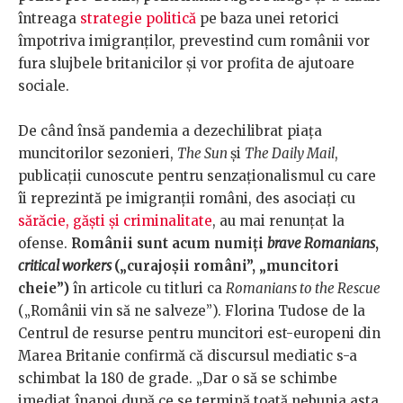
întreaga
strategie politică
pe baza unei retorici
împotriva imigranților, prevestind cum românii vor
fura slujbele britanicilor și vor profita de ajutoare
sociale.
De când însă pandemia a dezechilibrat piața
muncitorilor sezonieri,
The Sun
și
The Daily Mail
,
publicații cunoscute pentru senzaționalismul cu care
îi reprezintă pe imigranții români, des asociați cu
sărăcie, găști și criminalitate
, au mai renunțat la
ofense.
Românii sunt acum numiți
brave Romanians
,
critical workers
(„curajoșii români”, „muncitori
cheie”)
în articole cu titluri ca
Romanians to the Rescue
(„Românii vin să ne salveze”). Florina Tudose de la
Centrul de resurse pentru muncitori est-europeni din
Marea Britanie confirmă că discursul mediatic s-a
schimbat la 180 de grade. „Dar o să se schimbe
imediat înapoi după ce se termină toată nebunia asta,