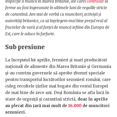
inspecție a muncii în Marea Britanie, ale cărei
controale
la
ferme au fost îngreunate în ultimele luni de regulile stricte
de carantină. Am stat de vorbă cu muncitori, activiști și
autorități britanice, ca să înțelegem mai bine prețul real al
fructelor de vară și al forței de muncă ieftine din Europa de
Est, care le aduce în farfurie.
Sub presiune
La începutul lui aprilie, fermieri și mari producători
naționali de alimente din Marea Britanie și Germania
și-au convins guvernele să aprobe zboruri speciale
pentru transportul lucrătorilor sezonieri români, care
culeg recoltele țărilor mai bogate din vestul Europei
de mai bine de zece ani. Deși România se afla încă în
stare de urgență și carantină strictă,
doar în aprilie
au plecat din țară mai mult de
16.000
de muncitori
sezonieri.