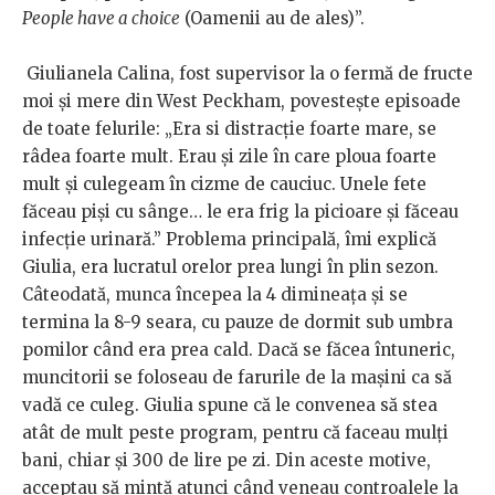
People have a choice
(Oamenii au de ales)”.
Giulianela Calina, fost supervisor la o fermă de fructe
moi și mere din West Peckham, povestește episoade
de toate felurile: „Era si distracție foarte mare, se
râdea foarte mult. Erau și zile în care ploua foarte
mult și culegeam în cizme de cauciuc. Unele fete
făceau piși cu sânge… le era frig la picioare și făceau
infecție urinară.” Problema principală, îmi explică
Giulia, era lucratul orelor prea lungi în plin sezon.
Câteodată, munca începea la 4 dimineața și se
termina la 8-9 seara, cu pauze de dormit sub umbra
pomilor când era prea cald. Dacă se făcea întuneric,
muncitorii se foloseau de farurile de la mașini ca să
vadă ce culeg. Giulia spune că le convenea să stea
atât de mult peste program, pentru că faceau mulți
bani, chiar și 300 de lire pe zi. Din aceste motive,
acceptau să mintă atunci când veneau controalele la