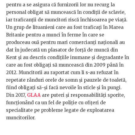
pentru a se asigura că furnizorii lor nu recurg la
personal obligat să muncească în condiţii de sclavie,
iar traficanții de muncitori riscă închisoarea pe viață.
Un grup de lituanieni care au fost traficaţi în Marea
Britanie pentru a munci în ferme în care se
produceau ouă pentru mari comercianți naţionali au
dat în judecată un plasator de forţă de muncă din
Kent și au descris condiţiile inumane şi degradante în
care au fost obligaţi să muncească din 2009 până în
2012. Muncitorii au raportat cum li s-au refuzat în
repetate rânduri orele de somn şi pauzele de toaletă,
fiind obligați să-şi facă nevoile în sticle şi în pungi.
Din 2017,
GLAA
are puteri și responsabilități sporite,
funcționând ca un fel de poliție cu ofițeri de
specialitate pe probleme legate de exploatarea
muncitorilor.