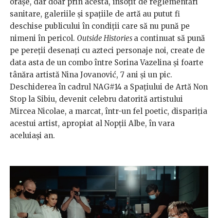
orașe, dar doar prin acesta, însoțit de reglementări
sanitare, galeriile și spațiile de artă au putut fi
deschise publicului în condiții care să nu pună pe
nimeni în pericol.
Outside Histories
a continuat să pună
pe pereții desenați cu azteci personaje noi, create de
data asta de un combo între Sorina Vazelina și foarte
tânăra artistă Nina Jovanović, 7 ani și un pic.
Deschiderea în cadrul NAG#14 a Spațiului de Artă Non
Stop la Sibiu, devenit celebru datorită artistului
Mircea Nicolae, a marcat, într-un fel poetic, dispariția
acestui artist, apropiat al Nopții Albe, în vara
aceluiași an.