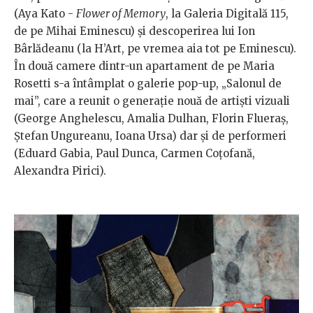
(Aya Kato -
Flower of Memory
, la Galeria Digitală 115,
de pe Mihai Eminescu) și descoperirea lui Ion
Bârlădeanu (la H’Art, pe vremea aia tot pe Eminescu).
În două camere dintr-un apartament de pe Maria
Rosetti s-a întâmplat o galerie pop-up, „Salonul de
mai”, care a reunit o generație nouă de artiști vizuali
(George Anghelescu, Amalia Dulhan, Florin Flueraș,
Ștefan Ungureanu, Ioana Ursa) dar și de performeri
(Eduard Gabia, Paul Dunca, Carmen Coțofană,
Alexandra Pirici).