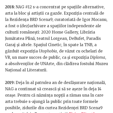
2018:
NAG #12 s-a concentrat pe spațiile alternative,
arta la bloc și artiștii ca gazde. Expoziția centrală de
la Rezidența BRD Scena9, curatoriată de Igor Mocanu,
a fost o (dez)arhivare a spațiilor independente ale
culturii românești: 2020 Home Gallery, Librăria
Jumătatea Plină, teatrul Lorgean, DeBufet, Paradis
Garaj și altele. Spațiul Cinetic, în spate la TNB, a
găzduit expoziția
Utophobia
, de văzut cu ochelari de
VR, un mare succes de public, ca și expoziția
Diploma
,
a absolvenților de UNArte, din clădirea fostului Muzeu
Național al Literaturii.
2019:
Deja în al patrulea an de desfășurare națională,
NAG a continuat să crească și să se așeze în deja 14
orașe. Pentru că năzuința nopții a rămas una în care
arta trebuie s-ajungă la public prin toate formele
posibile, zidurile din curtea Rezidenței BRD Scena9