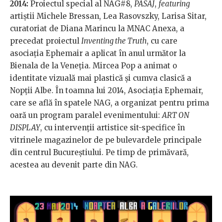
2014:
Proiectul special al NAG#8,
PASAJ
,
featuring
artiștii Michele Bressan, Lea Rasovszky, Larisa Sitar,
curatoriat de Diana Marincu la MNAC Anexa, a
precedat proiectul
Inventing the Truth
, cu care
asociația Ephemair a aplicat în anul următor la
Bienala de la Veneția. Mircea Pop a animat o
identitate vizuală mai plastică și cumva clasică a
Nopții Albe. În toamna lui 2014, Asociația Ephemair,
care se află în spatele NAG, a organizat pentru prima
oară un program paralel evenimentului:
ART ON
DISPLAY
, cu intervenții artistice sit-specifice în
vitrinele magazinelor de pe bulevardele principale
din centrul Bucureștiului. Pe timp de primăvară,
acestea au devenit parte din NAG.