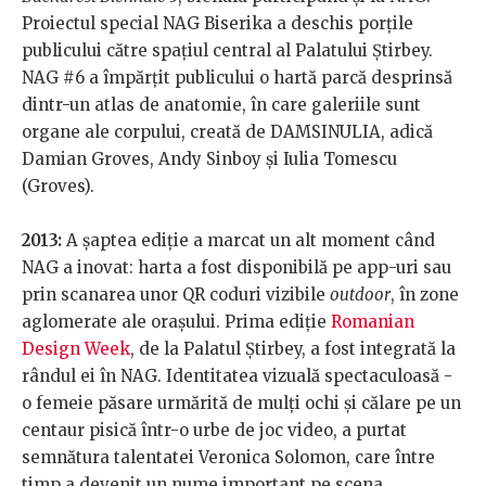
Proiectul special NAG Biserika a deschis porțile
publicului către spațiul central al Palatului Știrbey.
NAG #6 a împărțit publicului o hartă parcă desprinsă
dintr-un atlas de anatomie, în care galeriile sunt
organe ale corpului, creată de DAMSINULIA, adică
Damian Groves, Andy Sinboy și Iulia Tomescu
(Groves).
2013:
A șaptea ediție a marcat un alt moment când
NAG a inovat: harta a fost disponibilă pe app-uri sau
prin scanarea unor QR coduri vizibile
outdoor
, în zone
aglomerate ale orașului. Prima ediție
Romanian
Design Week
, de la Palatul Știrbey, a fost integrată la
rândul ei în NAG. Identitatea vizuală spectaculoasă -
o femeie păsare urmărită de mulți ochi și călare pe un
centaur pisică într-o urbe de joc video, a purtat
semnătura talentatei Veronica Solomon, care între
timp a devenit un nume important pe scena