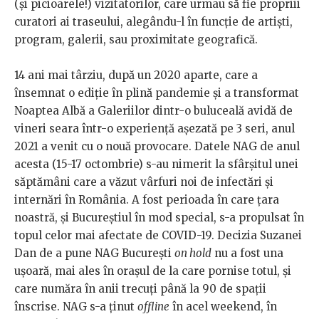
(și picioarele!) vizitatorilor, care urmau să fie propriii
curatori ai traseului, alegându-l în funcție de artiști,
program, galerii, sau proximitate geografică.
14 ani mai târziu, după un 2020 aparte, care a
însemnat o ediție în plină pandemie și a transformat
Noaptea Albă a Galeriilor dintr-o buluceală avidă de
vineri seara într-o experiență așezată pe 3 seri, anul
2021 a venit cu o nouă provocare. Datele NAG de anul
acesta (15-17 octombrie) s-au nimerit la sfârșitul unei
săptămâni care a văzut vârfuri noi de infectări și
internări în România. A fost perioada în care țara
noastră, și Bucureștiul în mod special, s-a propulsat în
topul celor mai afectate de COVID-19. Decizia Suzanei
Dan de a pune NAG București
on hold
nu a fost una
ușoară, mai ales în orașul de la care pornise totul, și
care număra în anii trecuți până la 90 de spații
înscrise. NAG s-a ținut
offline
în acel weekend, în