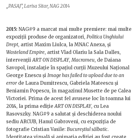
„PASAJ”, Larisa Sitar, NAG 2014
2015:
NAG#9 a marcat mai multe premiere: mai multe
expoziții produse de organizatori,
Politica Unghiului
Drept
, artist Maxim Liulca, la MNAC Anexa, și
Wasteland Empire
, artist Vlad Olariu la Sala Dalles,
intervenții
ART ON DISPLAY
,
Macrameu
, de Daiana
Savopol, instalație în spațiul curții Muzeului Național
George Enescu și
Image has failed to upload due to an
error
de Laura Dumitrescu, Gabriela Mateescu și
Beniamin Popescu, în magazinul Musette de pe Calea
Victoriei. Prima de acest fel avusese loc în toamna lui
2014, la prima ediție
ART ON DISPLAY
, cu Lea
Rasovszky. NAG#9 a salutat și deschiderea noului
sediu ARCUB, Hanul Gabroveni, cu expoziția de
fotografie Cristian Vasile:
Bucureștiul sălbatic
.
Identitatea vizuală și animația ediției au fost create