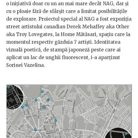
o inițiativă doar cu un an mai mare decât NAG, dar și
cu o ploaie fără de sfârșit care a limitat posibilitățile
de explorare. Proiectul special al NAG a fost expoziția
street artistului canadian Derek Mehaffey aka Other
aka Troy Lovegates, la Home Mătăsari, spațiu care la
momentul respectiv găzduia 7 artiști. Identitatea
vizuală poetică, de stampă japoneză peste care ai
aplicat un lac de unghii fluorescent, i-a aparținut
Sorinei Vazelina.