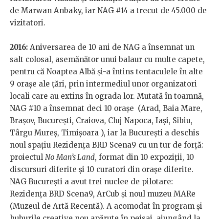
de Marwan Anbaky, iar NAG #14 a trecut de 45.000 de
vizitatori.
2016:
Aniversarea de 10 ani de NAG a însemnat un
salt colosal, asemănător unui balaur cu multe capete,
pentru că Noaptea Albă și-a întins tentaculele în alte
9 orașe ale țări, prin intermediul unor organizatori
locali care au extins în ograda lor. Mutată în toamnă,
NAG #10 a însemnat deci 10 orașe (Arad, Baia Mare,
Brașov, București, Craiova, Cluj Napoca, Iași, Sibiu,
Târgu Mureș, Timișoara ), iar la București a deschis
noul spațiu Rezidența BRD Scena9 cu un tur de forță:
proiectul
No Man’s Land
, format din 10 expoziții, 10
discursuri diferite și 10 curatori din orașe diferite.
NAG București a avut trei nuclee de pilotare:
Rezidența BRD Scena9, ArCub și noul muzeu MARe
(Muzeul de Artă Recentă). A acomodat în program și
huburile creative nou apărute în peisaj, ajungând la