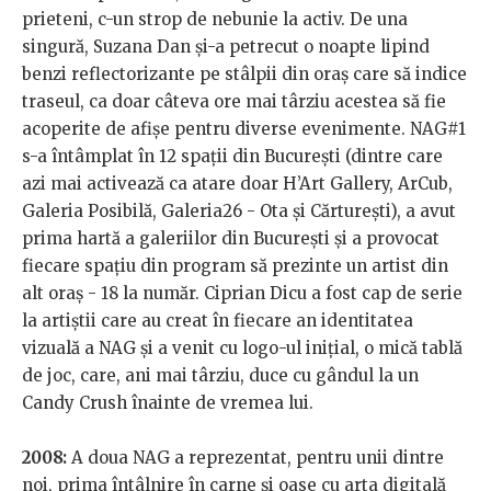
prieteni, c-un strop de nebunie la activ. De una
singură, Suzana Dan și-a petrecut o noapte lipind
benzi reflectorizante pe stâlpii din oraș care să indice
traseul, ca doar câteva ore mai târziu acestea să fie
acoperite de afișe pentru diverse evenimente. NAG#1
s-a întâmplat în 12 spații din București (dintre care
azi mai activează ca atare doar H’Art Gallery, ArCub,
Galeria Posibilă, Galeria26 - Ota și Cărturești), a avut
prima hartă a galeriilor din București și a provocat
fiecare spațiu din program să prezinte un artist din
alt oraș - 18 la număr. Ciprian Dicu a fost cap de serie
la artiștii care au creat în fiecare an identitatea
vizuală a NAG și a venit cu logo-ul inițial, o mică tablă
de joc, care, ani mai târziu, duce cu gândul la un
Candy Crush înainte de vremea lui.
2008:
A doua NAG a reprezentat, pentru unii dintre
noi, prima întâlnire în carne și oase cu arta digitală