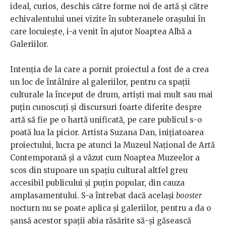
ideal, curios, deschis către forme noi de artă și către
echivalentului unei vizite în subteranele orașului în
care locuiește, i-a venit în ajutor Noaptea Albă a
Galeriilor.
Intenția de la care a pornit proiectul a fost de a crea
un loc de întâlnire al galeriilor, pentru ca spații
culturale la început de drum, artiști mai mult sau mai
puțin cunoscuți și discursuri foarte diferite despre
artă să fie pe o hartă unificată, pe care publicul s-o
poată lua la picior. Artista Suzana Dan, inițiatoarea
proiectului, lucra pe atunci la Muzeul Național de Artă
Contemporană și a văzut cum Noaptea Muzeelor a
scos din stupoare un spațiu cultural altfel greu
accesibil publicului și puțin popular, din cauza
amplasamentului. S-a întrebat dacă același
booster
nocturn nu se poate aplica și galeriilor, pentru a da o
șansă acestor spații abia răsărite să-și găsească