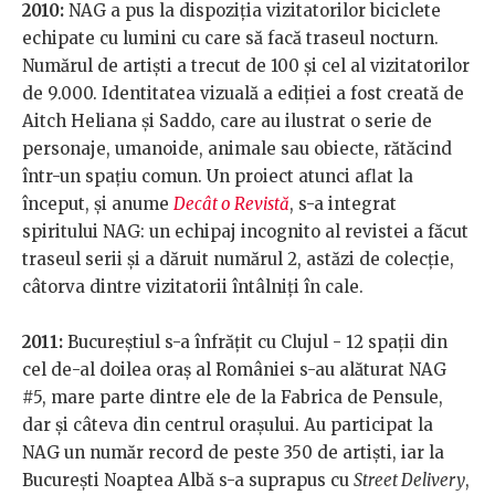
2010:
NAG a pus la dispoziția vizitatorilor biciclete
echipate cu lumini cu care să facă traseul nocturn.
Numărul de artiști a trecut de 100 și cel al vizitatorilor
de 9.000. Identitatea vizuală a ediției a fost creată de
Aitch Heliana și Saddo, care au ilustrat o serie de
personaje, umanoide, animale sau obiecte, rătăcind
într-un spațiu comun. Un proiect atunci aflat la
început, și anume
Decât o Revistă
, s-a integrat
spiritului NAG: un echipaj incognito al revistei a făcut
traseul serii și a dăruit numărul 2, astăzi de colecție,
câtorva dintre vizitatorii întâlniți în cale.
2011:
Bucureștiul s-a înfrățit cu Clujul - 12 spații din
cel de-al doilea oraș al României s-au alăturat NAG
#5, mare parte dintre ele de la Fabrica de Pensule,
dar și câteva din centrul orașului. Au participat la
NAG un număr record de peste 350 de artiști, iar la
București Noaptea Albă s-a suprapus cu
Street Delivery
,