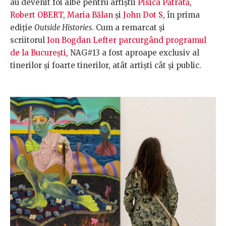
au devenit foi albe pentru artiștii
Pisica Pătrată
,
Robert OBERT
,
Maria Bălan
și
John Dot S
, în prima
ediție
Outside Histories
. Cum a remarcat și
scriitorul
Ion Bogdan Lefter parcurgând programul
de la București
, NAG#13 a fost aproape exclusiv al
tinerilor şi foarte tinerilor, atât artiști cât și public.