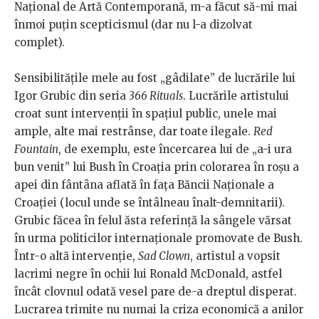
Național de Artă Contemporană, m-a făcut să-mi mai
înmoi puțin scepticismul (dar nu l-a dizolvat
complet).
Sensibilitățile mele au fost „gâdilate” de lucrările lui
Igor Grubic din seria
366 Rituals
. Lucrările artistului
croat sunt intervenții în spațiul public, unele mai
ample, alte mai restrânse, dar toate ilegale.
Red
Fountain
, de exemplu, este încercarea lui de „a-i ura
bun venit” lui Bush în Croația prin colorarea în roșu a
apei din fântâna aflată în fața Băncii Naționale a
Croației (locul unde se întâlneau înalt-demnitarii).
Grubic făcea în felul ăsta referință la sângele vărsat
în urma politicilor internaționale promovate de Bush.
Într-o altă intervenție,
Sad Clown
, artistul a vopsit
lacrimi negre în ochii lui Ronald McDonald, astfel
încât clovnul odată vesel pare de-a dreptul disperat.
Lucrarea trimite nu numai la criza economică a anilor