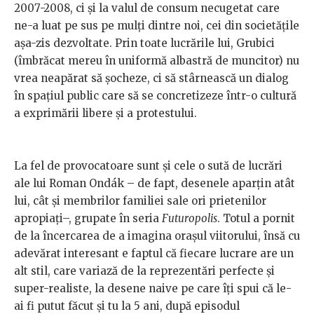
2007-2008, ci și la valul de consum necugetat care
ne-a luat pe sus pe mulți dintre noi, cei din societățile
așa-zis dezvoltate. Prin toate lucrările lui, Grubici
(îmbrăcat mereu în uniformă albastră de muncitor) nu
vrea neapărat să șocheze, ci să stârnească un dialog
în spațiul public care să se concretizeze într-o cultură
a exprimării libere și a protestului.
La fel de provocatoare sunt și cele o sută de lucrări
ale lui Roman Ondák – de fapt, desenele aparțin atât
lui, cât și membrilor familiei sale ori prietenilor
apropiați–, grupate în seria
Futuropolis
. Totul a pornit
de la încercarea de a imagina orașul viitorului, însă cu
adevărat interesant e faptul că fiecare lucrare are un
alt stil, care variază de la reprezentări perfecte și
super-realiste, la desene naive pe care îți spui că le-
ai fi putut făcut și tu la 5 ani, după episodul