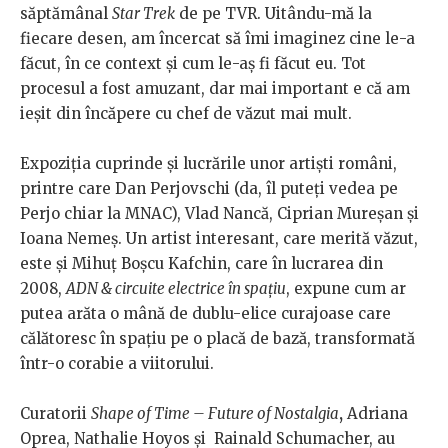
săptămânal
Star Trek
de pe TVR. Uitându-mă la
fiecare desen, am încercat să îmi imaginez cine le-a
făcut, în ce context și cum le-aș fi făcut eu. Tot
procesul a fost amuzant, dar mai important e că am
ieșit din încăpere cu chef de văzut mai mult.
Expoziția cuprinde și lucrările unor artiști români,
printre care Dan Perjovschi (da, îl puteți vedea pe
Perjo chiar la MNAC), Vlad Nancă, Ciprian Mureșan și
Ioana Nemeș. Un artist interesant, care merită văzut,
este și Mihuț Boșcu Kafchin, care în lucrarea din
2008,
ADN & circuite electrice în spațiu
, expune cum ar
putea arăta o mână de dublu-elice curajoase care
călătoresc în spațiu pe o placă de bază, transformată
într-o corabie a viitorului.
Curatorii
Shape of Time – Future of Nostalgia
,
Adriana
Oprea, Nathalie Hoyos și Rainald Schumacher, au