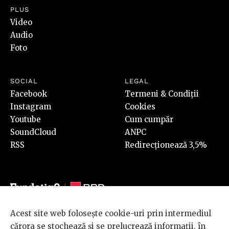
PLUS
Video
Audio
Foto
SOCIAL
LEGAL
Facebook
Termeni & Condiții
Instagram
Cookies
Youtube
Cum cumpăr
SoundCloud
ANPC
RSS
Redirecționează 3,5%
Acest site web folosește cookie-uri prin intermediul
© 2026 BRD Groupe Société Générale, toate drepturile rezervate.
cărora se stochează și se prelucrează informații, în