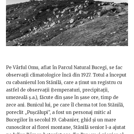
Pe Vârful Omu, aflat în Parcul Natural Bucegi, se fac
observații climatologice încă din 1927. Totul a început
cu cabanierul Ion Stănilă, care a ținut un registru cu
astfel de observații (temperaturi, precipitații,
umezeală ș.a.), făcute din șase în șase ore, timp de
zece ani. Bunicul lui, pe care îl chema tot Ion Stănilă,
poreclit „Pușcălupi”, a fost un personaj mitic al
Bucegilor în secolul 19. Cabanier, ghid și un mare
cunoscător al florei montane, Stănilă senior l-a ajutat