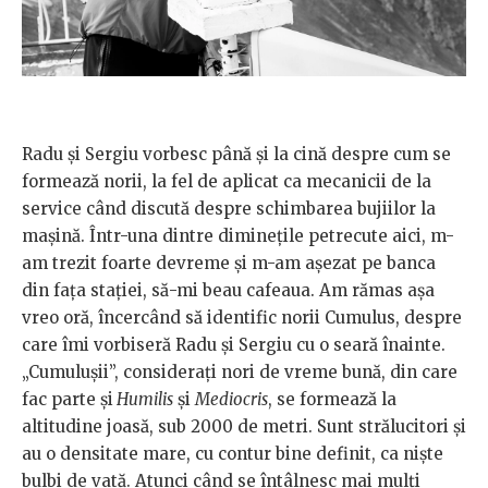
Radu și Sergiu vorbesc până și la cină despre cum se
formează norii, la fel de aplicat ca mecanicii de la
service când discută despre schimbarea bujiilor la
mașină. Într-una dintre diminețile petrecute aici, m-
am trezit foarte devreme și m-am așezat pe banca
din fața stației, să-mi beau cafeaua. Am rămas așa
vreo oră, încercând să identific norii Cumulus, despre
care îmi vorbiseră Radu și Sergiu cu o seară înainte.
„Cumulușii”, considerați nori de vreme bună, din care
fac parte și
Humilis
și
Mediocris
, se formează la
altitudine joasă, sub 2000 de metri. Sunt strălucitori și
au o densitate mare, cu contur bine definit, ca niște
bulbi de vată. Atunci când se întâlnesc mai mulți