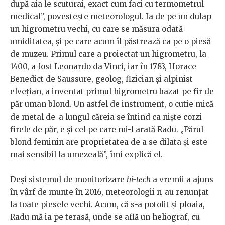
după aia le scuturai, exact cum faci cu termometrul
medical”, povestește meteorologul. Ia de pe un dulap
un higrometru vechi, cu care se măsura odată
umiditatea, și pe care acum îl păstrează ca pe o piesă
de muzeu. Primul care a proiectat un higrometru, la
1400, a fost Leonardo da Vinci, iar în 1783, Horace
Benedict de Saussure, geolog, fizician și alpinist
elvețian, a inventat primul higrometru bazat pe fir de
păr uman blond. Un astfel de instrument, o cutie mică
de metal de-a lungul căreia se întind ca niște corzi
firele de păr, e și cel pe care mi-l arată Radu. „Părul
blond feminin are proprietatea de a se dilata și este
mai sensibil la umezeală”, îmi explică el.
Deși sistemul de monitorizare
hi-tech
a vremii a ajuns
în vârf de munte în 2016, meteorologii n-au renunțat
la toate piesele vechi. Acum, că s-a potolit și ploaia,
Radu mă ia pe terasă, unde se află un heliograf, cu