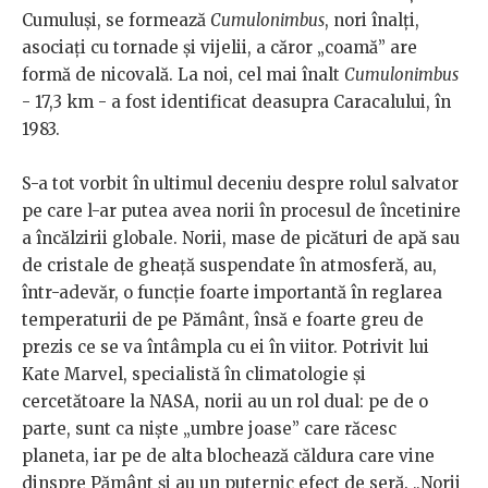
Cumuluși, se formează
Cumulonimbus
, nori înalți,
asociați cu tornade și vijelii, a căror „coamă” are
formă de nicovală. La noi, cel mai înalt
Cumulonimbus
- 17,3 km - a fost identificat deasupra Caracalului, în
1983.
S-a tot vorbit în ultimul deceniu despre rolul salvator
pe care l-ar putea avea norii în procesul de încetinire
a încălzirii globale. Norii, mase de picături de apă sau
de cristale de gheață suspendate în atmosferă, au,
într-adevăr, o funcție foarte importantă în reglarea
temperaturii de pe Pământ, însă e foarte greu de
prezis ce se va întâmpla cu ei în viitor. Potrivit lui
Kate Marvel, specialistă în climatologie și
cercetătoare la NASA, norii au un rol dual: pe de o
parte, sunt ca niște „umbre joase” care răcesc
planeta, iar pe de alta blochează căldura care vine
dinspre Pământ și au un puternic efect de seră. „Norii