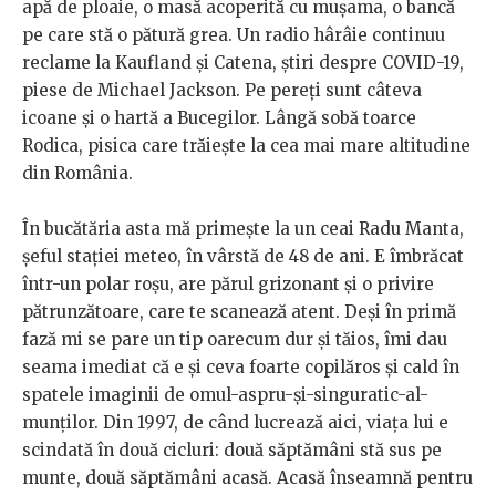
apă de ploaie, o masă acoperită cu mușama, o bancă
pe care stă o pătură grea. Un radio hârâie continuu
reclame la Kaufland și Catena, știri despre COVID-19,
piese de Michael Jackson. Pe pereți sunt câteva
icoane și o hartă a Bucegilor. Lângă sobă toarce
Rodica, pisica care trăiește la cea mai mare altitudine
din România.
În bucătăria asta mă primește la un ceai Radu Manta,
șeful stației meteo, în vârstă de 48 de ani. E îmbrăcat
într-un polar roșu, are părul grizonant și o privire
pătrunzătoare, care te scanează atent. Deși în primă
fază mi se pare un tip oarecum dur și tăios, îmi dau
seama imediat că e și ceva foarte copilăros și cald în
spatele imaginii de omul-aspru-și-singuratic-al-
munților. Din 1997, de când lucrează aici, viața lui e
scindată în două cicluri: două săptămâni stă sus pe
munte, două săptămâni acasă. Acasă înseamnă pentru