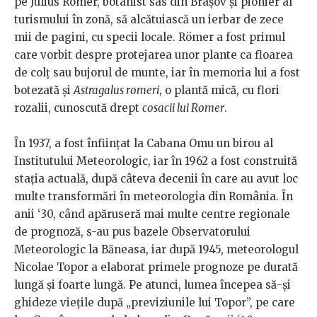
pe Julius Römer, botanist sas din Brașov și pionier al
turismului în zonă, să alcătuiască un ierbar de zece
mii de pagini, cu specii locale. Römer a fost primul
care vorbit despre protejarea unor plante ca floarea
de colț sau bujorul de munte, iar în memoria lui a fost
botezată și
Astragalus romeri
, o plantă mică, cu flori
rozalii, cunoscută drept
cosacii lui Romer
.
În 1937, a fost înființat la Cabana Omu un birou al
Institutului Meteorologic, iar în 1962 a fost construită
stația actuală, după câteva decenii în care au avut loc
multe transformări în meteorologia din România. În
anii ‘30, când apăruseră mai multe centre regionale
de prognoză, s-au pus bazele Observatorului
Meteorologic la Băneasa, iar după 1945, meteorologul
Nicolae Topor a elaborat primele prognoze pe durată
lungă și foarte lungă. Pe atunci, lumea începea să-și
ghideze viețile după „previziunile lui Topor”, pe care