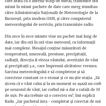
care arată ca o antenă-stâlp de metal, transmite din
minut în minut pachete de date care merg simultan
către Administrația Națională de Meteorologie de la
București, prin modem GSM, și către computerul
meteorologului de serviciu, prin transmisie radio.
Din zece în zece minute vine un pachet mai lung de
date, iar din oră în oră vine meteorul, cu informații
mai complexe. Mesajul conține măsurători de
temperatură, umezeală, presiune, precipitații,
radiații, direcția & viteza vântului, avertizări de vânt
și precipitații ș.a., care împreună alcătuiesc vremea.
Sarcina meteorologului e să completeze și să
corecteze constant ce e eronat și ce nu știe stația. „Să
zicem că e vânt calm și la un moment se așază un corb
pe senzorul de vânt, iar corbul mi-a dat o rafală de 30
de m/s. Pe aia trebuie să o corectez eu”, îmi explică
Radu. „Iar pachetul ăsta - completat și corectat de noi