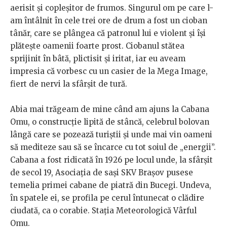
aerisit și copleșitor de frumos. Singurul om pe care l-
am întâlnit în cele trei ore de drum a fost un cioban
tânăr, care se plângea că patronul lui e violent și își
plătește oamenii foarte prost. Ciobanul stătea
sprijinit în bâtă, plictisit și iritat, iar eu aveam
impresia că vorbesc cu un casier de la Mega Image,
fiert de nervi la sfârșit de tură.
Abia mai trăgeam de mine când am ajuns la Cabana
Omu, o construcție lipită de stâncă, celebrul bolovan
lângă care se pozează turiștii și unde mai vin oameni
să mediteze sau să se încarce cu tot soiul de „energii”.
Cabana a fost ridicată în 1926 pe locul unde, la sfârșit
de secol 19, Asociația de sași SKV Brașov pusese
temelia primei cabane de piatră din Bucegi. Undeva,
în spatele ei, se profila pe cerul întunecat o clădire
ciudată, ca o corabie. Stația Meteorologică Vârful
Omu.