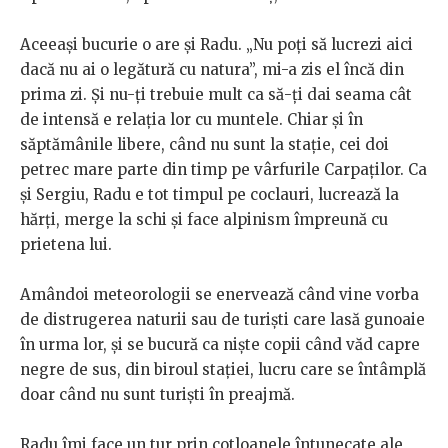
Aceeași bucurie o are și Radu. „Nu poți să lucrezi aici
dacă nu ai o legătură cu natura”, mi-a zis el încă din
prima zi. Și nu-ți trebuie mult ca să-ți dai seama cât
de intensă e relația lor cu muntele. Chiar și în
săptămânile libere, când nu sunt la stație, cei doi
petrec mare parte din timp pe vârfurile Carpaților. Ca
și Sergiu, Radu e tot timpul pe coclauri, lucrează la
hărți, merge la schi și face alpinism împreună cu
prietena lui.
Amândoi meteorologii se enervează când vine vorba
de distrugerea naturii sau de turiști care lasă gunoaie
în urma lor, și se bucură ca niște copii când văd capre
negre de sus, din biroul stației, lucru care se întâmplă
doar când nu sunt turiști în preajmă.
Radu îmi face un tur prin cotloanele întunecate ale