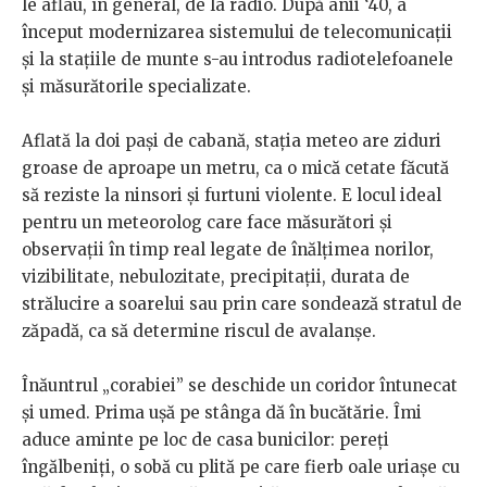
le aflau, în general, de la radio. După anii ‘40, a
început modernizarea sistemului de telecomunicații
și la stațiile de munte s-au introdus radiotelefoanele
și măsurătorile specializate.
Aflată la doi pași de cabană, stația meteo are ziduri
groase de aproape un metru, ca o mică cetate făcută
să reziste la ninsori și furtuni violente. E locul ideal
pentru un meteorolog care face măsurători și
observații în timp real legate de înălțimea norilor,
vizibilitate, nebulozitate, precipitații, durata de
strălucire a soarelui sau prin care sondează stratul de
zăpadă, ca să determine riscul de avalanșe.
Înăuntrul „corabiei” se deschide un coridor întunecat
și umed. Prima ușă pe stânga dă în bucătărie. Îmi
aduce aminte pe loc de casa bunicilor: pereți
îngălbeniți, o sobă cu plită pe care fierb oale uriașe cu