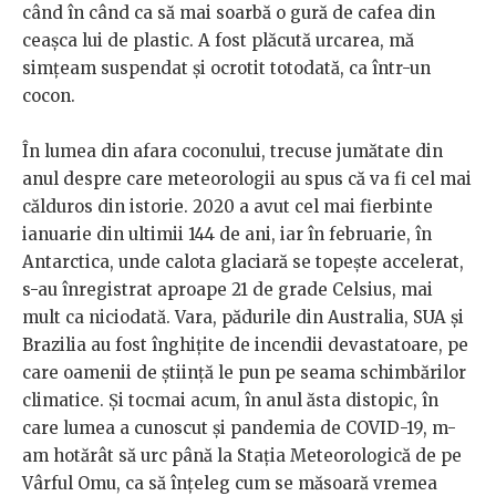
când în când ca să mai soarbă o gură de cafea din
ceașca lui de plastic. A fost plăcută urcarea, mă
simțeam suspendat și ocrotit totodată, ca într-un
cocon.
În lumea din afara coconului, trecuse jumătate din
anul despre care meteorologii au spus că va fi cel mai
călduros din istorie. 2020 a avut cel mai fierbinte
ianuarie din ultimii 144 de ani, iar în februarie, în
Antarctica, unde calota glaciară se topește accelerat,
s-au înregistrat aproape 21 de grade Celsius, mai
mult ca niciodată. Vara, pădurile din Australia, SUA și
Brazilia au fost înghițite de incendii devastatoare, pe
care oamenii de știință le pun pe seama schimbărilor
climatice. Și tocmai acum, în anul ăsta distopic, în
care lumea a cunoscut și pandemia de COVID-19, m-
am hotărât să urc până la Stația Meteorologică de pe
Vârful Omu, ca să înțeleg cum se măsoară vremea