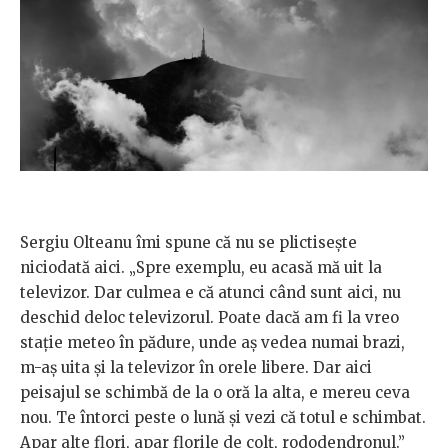
Sergiu Olteanu îmi spune că nu se plictisește
niciodată aici. „Spre exemplu, eu acasă mă uit la
televizor. Dar culmea e că atunci când sunt aici, nu
deschid deloc televizorul. Poate dacă am fi la vreo
stație meteo în pădure, unde aș vedea numai brazi,
m-aș uita și la televizor în orele libere. Dar aici
peisajul se schimbă de la o oră la alta, e mereu ceva
nou. Te întorci peste o lună și vezi că totul e schimbat.
Apar alte flori, apar florile de colț, rododendronul.”