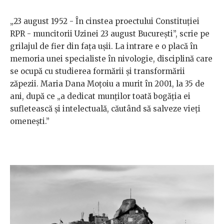
„23 august 1952 - În cinstea proectului Constituției
RPR - muncitorii Uzinei 23 august București”, scrie pe
grilajul de fier din fața ușii. La intrare e o placă în
memoria unei specialiste în nivologie, disciplină care
se ocupă cu studierea formării și transformării
zăpezii. Maria Dana Moțoiu a murit în 2001, la 35 de
ani, după ce „a dedicat munților toată bogăția ei
sufletească și intelectuală, căutând să salveze vieți
omenești.”