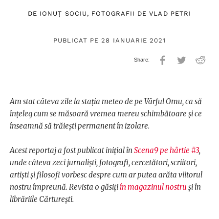
DE
IONUȚ SOCIU
, FOTOGRAFII DE
VLAD PETRI
PUBLICAT PE 28 IANUARIE 2021
Am stat câteva zile la stația meteo de pe Vârful Omu, ca să
înțeleg cum se măsoară vremea mereu schimbătoare și ce
înseamnă să trăiești permanent în izolare.
Acest reportaj a fost publicat inițial în
Scena9 pe hârtie #3
,
unde câteva zeci jurnaliști, fotografi, cercetători, scriitori,
artiști și filosofi vorbesc despre cum ar putea arăta viitorul
nostru împreună. Revista o găsiți
în magazinul nostru
și în
librăriile Cărturești.