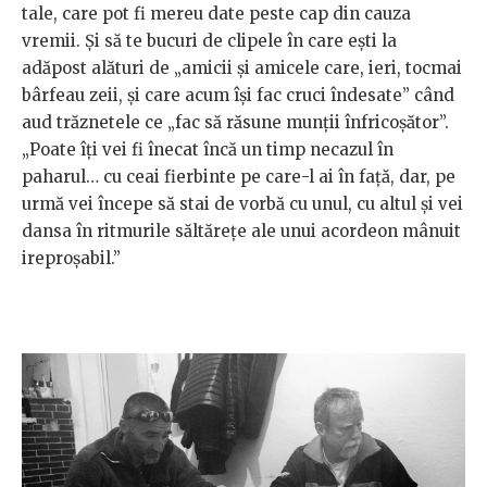
tale, care pot fi mereu date peste cap din cauza
vremii. Și să te bucuri de clipele în care ești la
adăpost alături de „amicii și amicele care, ieri, tocmai
bârfeau zeii, și care acum își fac cruci îndesate” când
aud trăznetele ce „fac să răsune munții înfricoșător”.
„Poate îți vei fi înecat încă un timp necazul în
paharul… cu ceai fierbinte pe care-l ai în față, dar, pe
urmă vei începe să stai de vorbă cu unul, cu altul și vei
dansa în ritmurile săltărețe ale unui acordeon mânuit
ireproșabil.”