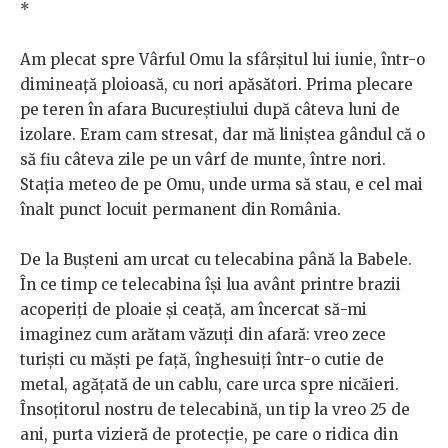
*
Am plecat spre Vârful Omu la sfârșitul lui iunie, într-o
dimineață ploioasă, cu nori apăsători. Prima plecare
pe teren în afara Bucureștiului după câteva luni de
izolare. Eram cam stresat, dar mă liniștea gândul că o
să fiu câteva zile pe un vârf de munte, între nori.
Stația meteo de pe Omu, unde urma să stau, e cel mai
înalt punct locuit permanent din România.
De la Bușteni am urcat cu telecabina până la Babele.
În ce timp ce telecabina își lua avânt printre brazii
acoperiți de ploaie și ceață, am încercat să-mi
imaginez cum arătam văzuți din afară: vreo zece
turiști cu măști pe față, înghesuiți într-o cutie de
metal, agățată de un cablu, care urca spre nicăieri.
Însoțitorul nostru de telecabină, un tip la vreo 25 de
ani, purta vizieră de protecție, pe care o ridica din