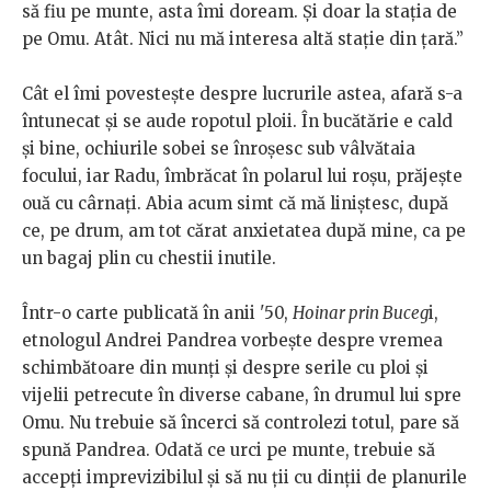
să fiu pe munte, asta îmi doream. Și doar la stația de
pe Omu. Atât. Nici nu mă interesa altă stație din țară.”
Cât el îmi povestește despre lucrurile astea, afară s-a
întunecat și se aude ropotul ploii. În bucătărie e cald
și bine, ochiurile sobei se înroșesc sub vâlvătaia
focului, iar Radu, îmbrăcat în polarul lui roșu, prăjește
ouă cu cârnați. Abia acum simt că mă liniștesc, după
ce, pe drum, am tot cărat anxietatea după mine, ca pe
un bagaj plin cu chestii inutile.
Într-o carte publicată în anii '50,
Hoinar prin Buceg
i,
etnologul Andrei Pandrea vorbește despre vremea
schimbătoare din munți și despre serile cu ploi și
vijelii petrecute în diverse cabane, în drumul lui spre
Omu. Nu trebuie să încerci să controlezi totul, pare să
spună Pandrea. Odată ce urci pe munte, trebuie să
accepți imprevizibilul și să nu ții cu dinții de planurile