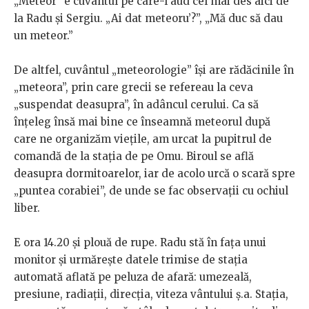
„Meteor” e cuvântul pe care-l aud cel mai des aici de
la Radu și Sergiu. „Ai dat meteoru’?”, „Mă duc să dau
un meteor.”
De altfel, cuvântul „meteorologie” își are rădăcinile în
„meteora”, prin care grecii se refereau la ceva
„suspendat deasupra”, în adâncul cerului. Ca să
înțeleg însă mai bine ce înseamnă meteorul după
care ne organizăm viețile, am urcat la pupitrul de
comandă de la stația de pe Omu. Biroul se află
deasupra dormitoarelor, iar de acolo urcă o scară spre
„puntea corabiei”, de unde se fac observații cu ochiul
liber.
E ora 14.20 și plouă de rupe. Radu stă în fața unui
monitor și urmărește datele trimise de stația
automată aflată pe peluza de afară: umezeală,
presiune, radiații, direcția, viteza vântului ș.a. Stația,