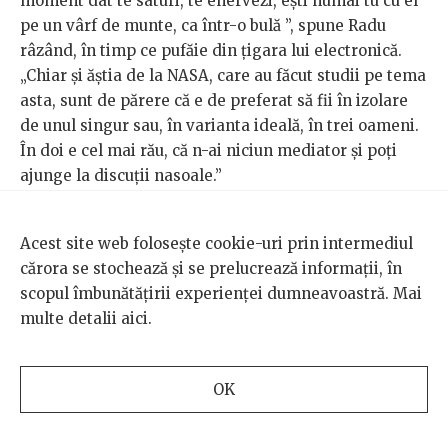
moment dat te saturi, te enervezi, ești numai tu cu el
pe un vârf de munte, ca într-o bulă ”, spune Radu
râzând, în timp ce pufăie din țigara lui electronică.
„Chiar și ăștia de la NASA, care au făcut studii pe tema
asta, sunt de părere că e de preferat să fii în izolare
de unul singur sau, în varianta ideală, în trei oameni.
În doi e cel mai rău, că n-ai niciun mediator și poți
ajunge la discuții nasoale.”
Radu și Sergiu îmi lasă impresia că au reușit să-și
Acest site web folosește cookie-uri prin intermediul
găsească niște strategii eficiente de conviețuire. Au
cărora se stochează și se prelucrează informații, în
un umor înțepător, se tachinează reciproc - „Gurule,”
scopul îmbunătățirii experienței dumneavoastră. Mai
își zic unul altuia -, și au codurile lor secrete de limbaj.
multe detalii
aici
.
Se distrează pe seama celor care „vin să se încarce
energetic în Bucegi” și a conspirațiilor din jurul
pandemiei. Sunt amândoi pasionați de fotografie și
OK
postează frecvent poze și video-uri de pe Omu:
apusuri și răsărituri spectaculoase, peisaje de iarnă