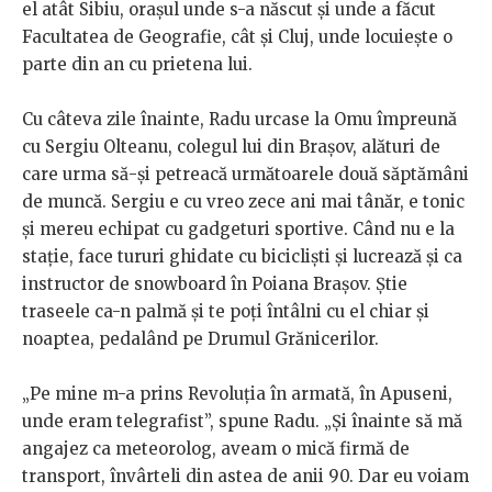
el atât Sibiu, orașul unde s-a născut și unde a făcut
Facultatea de Geografie, cât și Cluj, unde locuiește o
parte din an cu prietena lui.
Cu câteva zile înainte, Radu urcase la Omu împreună
cu Sergiu Olteanu, colegul lui din Brașov, alături de
care urma să-și petreacă următoarele două săptămâni
de muncă. Sergiu e cu vreo zece ani mai tânăr, e tonic
și mereu echipat cu gadgeturi sportive. Când nu e la
stație, face tururi ghidate cu bicicliști și lucrează și ca
instructor de snowboard în Poiana Brașov. Știe
traseele ca-n palmă și te poți întâlni cu el chiar și
noaptea, pedalând pe Drumul Grănicerilor.
„Pe mine m-a prins Revoluția în armată, în Apuseni,
unde eram telegrafist”, spune Radu. „Și înainte să mă
angajez ca meteorolog, aveam o mică firmă de
transport, învârteli din astea de anii 90. Dar eu voiam