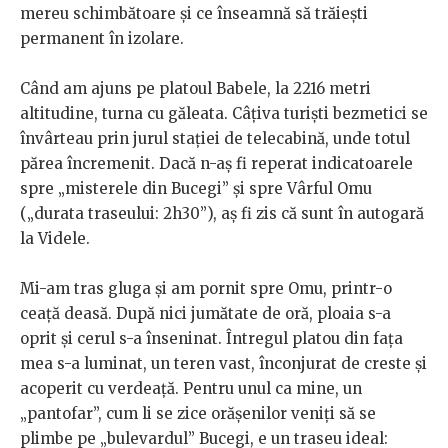
mereu schimbătoare și ce înseamnă să trăiești
permanent în izolare.
Când am ajuns pe platoul Babele, la 2216 metri
altitudine, turna cu găleata. Câțiva turiști bezmetici se
învârteau prin jurul stației de telecabină, unde totul
părea încremenit. Dacă n-aș fi reperat indicatoarele
spre „misterele din Bucegi” și spre Vârful Omu
(„durata traseului: 2h30”), aș fi zis că sunt în autogară
la Videle.
Mi-am tras gluga și am pornit spre Omu, printr-o
ceață deasă. După nici jumătate de oră, ploaia s-a
oprit și cerul s-a înseninat. Întregul platou din fața
mea s-a luminat, un teren vast, înconjurat de creste și
acoperit cu verdeață. Pentru unul ca mine, un
„pantofar”, cum li se zice orășenilor veniți să se
plimbe pe „bulevardul” Bucegi, e un traseu ideal: