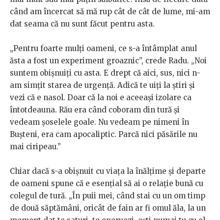
când am încercat să mă rup cât de cât de lume, mi-am
dat seama că nu sunt făcut pentru asta.
„Pentru foarte mulți oameni, ce s-a întâmplat anul
ăsta a fost un experiment groaznic”, crede Radu. „Noi
suntem obișnuiți cu asta. E drept că aici, sus, nici n-
am simțit starea de urgență. Adică te uiți la știri și
vezi că e nasol. Doar că la noi e aceeași izolare ca
întotdeauna. Rău era când coboram din tură și
vedeam șoselele goale. Nu vedeam pe nimeni în
Bușteni, era cam apocaliptic. Parcă nici păsările nu
mai ciripeau.”
Chiar dacă s-a obișnuit cu viața la înălțime și departe
de oameni spune că e esențial să ai o relație bună cu
colegul de tură. „În puii mei, când stai cu un om timp
de două săptămâni, oricât de fain ar fi omul ăla, la un