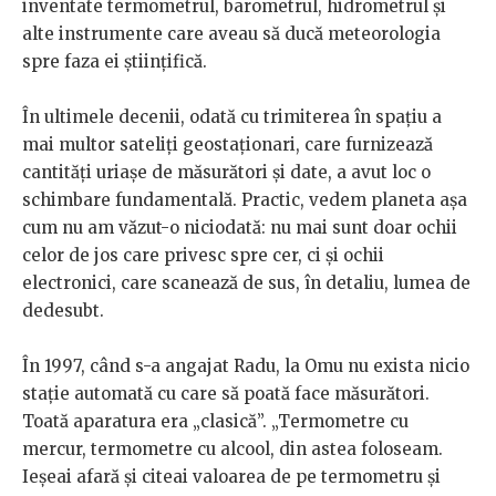
inventate termometrul, barometrul, hidrometrul și
alte instrumente care aveau să ducă meteorologia
spre faza ei științifică.
În ultimele decenii, odată cu trimiterea în spațiu a
mai multor sateliți geostaționari, care furnizează
cantități uriașe de măsurători și date, a avut loc o
schimbare fundamentală. Practic, vedem planeta așa
cum nu am văzut-o niciodată: nu mai sunt doar ochii
celor de jos care privesc spre cer, ci și ochii
electronici, care scanează de sus, în detaliu, lumea de
dedesubt.
În 1997, când s-a angajat Radu, la Omu nu exista nicio
stație automată cu care să poată face măsurători.
Toată aparatura era „clasică”. „Termometre cu
mercur, termometre cu alcool, din astea foloseam.
Ieșeai afară și citeai valoarea de pe termometru și