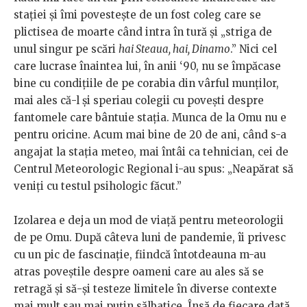
stației și îmi povestește de un fost coleg care se
plictisea de moarte când intra în tură și „striga de
unul singur pe scări
hai Steaua, hai, Dinamo
.” Nici cel
care lucrase înaintea lui, în anii ‘90, nu se împăcase
bine cu condițiile de pe corabia din vârful munților,
mai ales că-l și speriau colegii cu povești despre
fantomele care bântuie stația. Munca de la Omu nu e
pentru oricine. Acum mai bine de 20 de ani, când s-a
angajat la stația meteo, mai întâi ca tehnician, cei de
Centrul Meteorologic Regional i-au spus: „Neapărat să
veniți cu testul psihologic făcut.”
Izolarea e deja un mod de viață pentru meteorologii
de pe Omu. După câteva luni de pandemie, îi privesc
cu un pic de fascinație, fiindcă întotdeauna m-au
atras poveștile despre oameni care au ales să se
retragă și să-și testeze limitele în diverse contexte
mai mult sau mai puțin sălbatice. Însă de fiecare dată