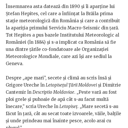
Însemnarea asta datează din 1890 și îi aparține lui
Ștefan Hepites, cel care a înființat la Brăila prima
stație meteorologică din România și care a contribuit
la apariția primului Serviciu Macro-Seismic din țară.
Tot Hepites a pus bazele Institutului Meteorologic al
României (în 1884) și s-a implicat ca România să fie
una dintre țările co-fondatoare ale Organizației
Meteorologice Mondiale, care azi își are sediul la
Geneva.
Despre „ape mari”, secete și climă au scris însă și
Grigore Ureche în
Letopisețul Țării Moldovei
și Dimitrie
Cantemir în
Descriptio Moldaviae
. „Peste vară au fost
ploi grele și puhoaie de apă cât s-au facut multă
înecare,” scria Ureche în
Letopiseț
. „Mare secetă s-au
făcut în țară, cât au secat toate izvoarele, văile, balțile
și unde prindeau mai înainte pesce, acolo arai cu
plugul.”