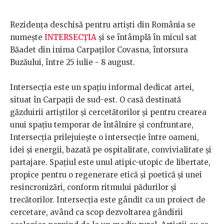
Rezidența deschisă pentru artiști din România se
numește
INTERSECȚIA
și se întâmplă în micul sat
Băadet din inima Carpaților Covasna, întorsura
Buzăului, între 25 iulie - 8 august.
Intersecția este un spațiu informal dedicat artei,
situat în Carpații de sud-est. O casă destinată
găzduirii artiștilor și cercetătorilor și pentru crearea
unui spațiu temporar de întâlnire și confruntare,
Intersecția prilejuiește o intersecție între oameni,
idei și energii, bazată pe ospitalitate, convivialitate și
partajare. Spațiul este unul atipic-utopic de libertate,
propice pentru o regenerare etică și poetică și unei
resincronizări, conform ritmului pădurilor și
trecătorilor. Intersecția este gândit ca un proiect de
cercetare, având ca scop dezvoltarea gândirii