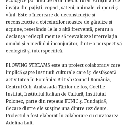
ecologice pornind de la un mediu rural. Artiștii au ce
învăța din pajiști, copaci, săteni, animale, ciuperci și
vânt. Este o încercare de deconstrucție și
reconstrucție a obiceiurilor noastre de gândire și
acțiune, resetându-le la o altă frecvență, pentru a
declanșa reflecții menite să reevalueze interrelația
omului și a mediului înconjurător, dintr-o perspectivă
ecologică și interspecifică.
FLOWING STREAMS este un proiect colaborativ care
implică șapte instituții culturale care își desfășoară
activitatea în România: British Council România,
Centrul Ceh, Ambasada Țărilor de Jos, Goethe-
Institut, Institutul Italian de Cultură, Institutul
Polonez, parte din rețeaua EUNIC și Fundația9,
fiecare dintre ele susține una dintre rezidențe.
Proiectul a fost elaborat în colaborare cu curatoarea
Adelina Luft.