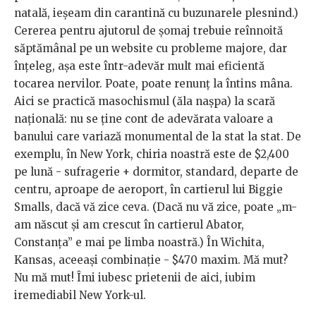
natală, ieșeam din carantină cu buzunarele plesnind.)
Cererea pentru ajutorul de șomaj trebuie reînnoită
săptămânal pe un website cu probleme majore, dar
înțeleg, așa este într-adevăr mult mai eficientă
tocarea nervilor. Poate, poate renunț la întins mâna.
Aici se practică masochismul (ăla nașpa) la scară
națională: nu se ține cont de adevărata valoare a
banului care variază monumental de la stat la stat. De
exemplu, în New York, chiria noastră este de $2,400
pe lună - sufragerie + dormitor, standard, departe de
centru, aproape de aeroport, în cartierul lui Biggie
Smalls, dacă vă zice ceva. (Dacă nu vă zice, poate „m-
am născut și am crescut în cartierul Abator,
Constanța” e mai pe limba noastră.) În Wichita,
Kansas, aceeași combinație - $470 maxim. Mă mut?
Nu mă mut! Îmi iubesc prietenii de aici, iubim
iremediabil New York-ul.