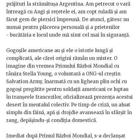
prăjituri la strămătușa Argentina. Am petrecut o vară
întreagă cu Angi și rețetele ei, am copt ruladă și am
făcut gem de piersici împreună. De atunci, gătesc nu
numai pentru plăcerea personală și a prietenilor
- bucătăria e locul unde mă simt cel mai în siguranță.
Gogoșile americane au și ele o istorie lungă și
complicată, ale cărei origini rămân un mister. O
imagine din vremea Primului Război Mondial cu
tânăra Stella Young, o voluntară a ONG-ul creștin
Salvation Army, înarmată cu un lighean plin ochi cu
gogoși pregătite pentru soldații americani ce luptau
în tranșeele francezilor, oficializează prezența acestui
desert în mentalul colectiv. Pe timp de criză, un aluat
simplu din făină, apă și drojdie avansează în sfârșit în
rang, depășindu-și condiția domestică.
Imediat după Primul Război Mondial, s-a declanșat