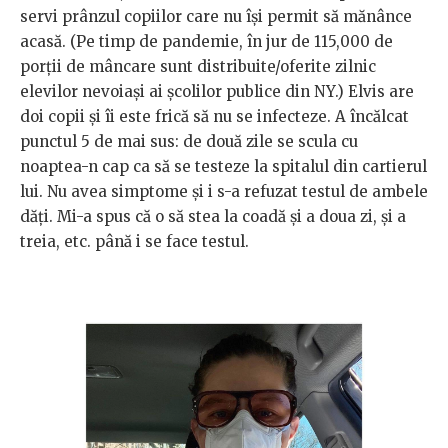
servi prânzul copiilor care nu își permit să mănânce
acasă. (Pe timp de pandemie, în jur de 115,000 de
porții de mâncare sunt distribuite/oferite zilnic
elevilor nevoiași ai școlilor publice din NY.) Elvis are
doi copii și îi este frică să nu se infecteze. A încălcat
punctul 5 de mai sus: de două zile se scula cu
noaptea-n cap ca să se testeze la spitalul din cartierul
lui. Nu avea simptome și i s-a refuzat testul de ambele
dăți. Mi-a spus că o să stea la coadă și a doua zi, și a
treia, etc. până i se face testul.