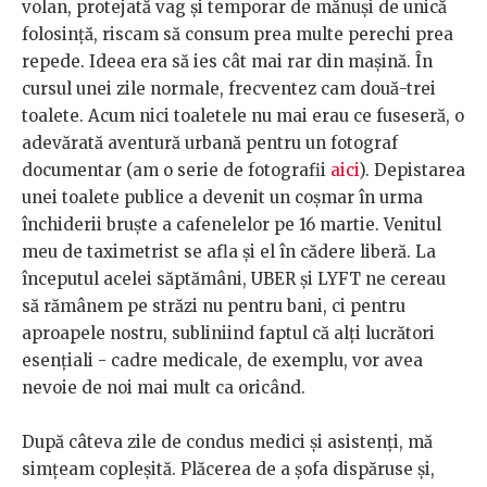
volan, protejată vag și temporar de mănuși de unică
folosință, riscam să consum prea multe perechi prea
repede. Ideea era să ies cât mai rar din mașină. În
cursul unei zile normale, frecventez cam două-trei
toalete. Acum nici toaletele nu mai erau ce fuseseră, o
adevărată aventură urbană pentru un fotograf
documentar (am o serie de fotografii
aici
). Depistarea
unei toalete publice a devenit un coșmar în urma
închiderii bruște a cafenelelor pe 16 martie. Venitul
meu de taximetrist se afla și el în cădere liberă. La
începutul acelei săptămâni, UBER și LYFT ne cereau
să rămânem pe străzi nu pentru bani, ci pentru
aproapele nostru, subliniind faptul că alți lucrători
esențiali - cadre medicale, de exemplu, vor avea
nevoie de noi mai mult ca oricând.
După câteva zile de condus medici și asistenți, mă
simțeam copleșită. Plăcerea de a șofa dispăruse și,