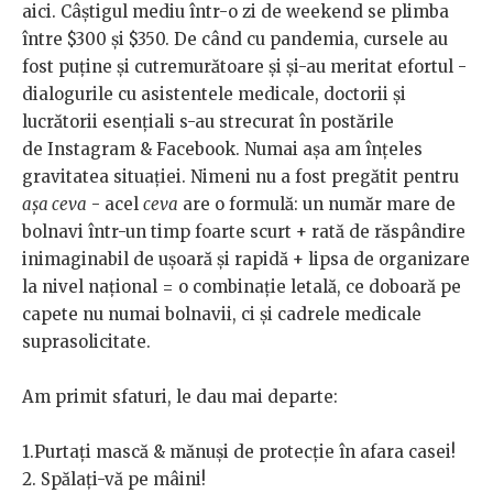
aici. Câștigul mediu într-o zi de weekend se plimba
între $300 și $350. De când cu pandemia, cursele au
fost puține și cutremurătoare și și-au meritat efortul -
dialogurile cu asistentele medicale, doctorii și
lucrătorii esențiali s-au strecurat în postările
de Instagram & Facebook. Numai așa am înțeles
gravitatea situației. Nimeni nu a fost pregătit pentru
așa ceva
- acel
ceva
are o formulă: un număr mare de
bolnavi într-un timp foarte scurt + rată de răspândire
inimaginabil de ușoară și rapidă + lipsa de organizare
la nivel național = o combinație letală, ce doboară pe
capete nu numai bolnavii, ci și cadrele medicale
suprasolicitate.
Am primit sfaturi, le dau mai departe:
1.Purtați mască & mănuși de protecție în afara casei!
2. Spălați-vă pe mâini!