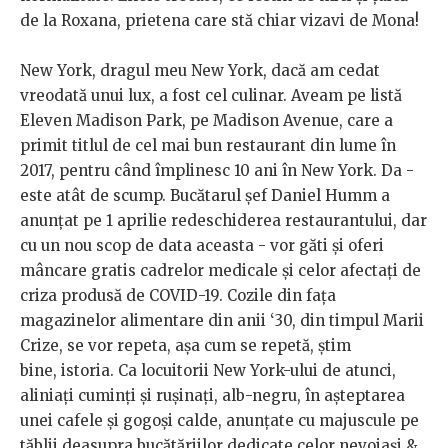
de la Roxana, prietena care stă chiar vizavi de Mona!
New York, dragul meu New York, dacă am cedat
vreodată unui lux, a fost cel culinar. Aveam pe listă
Eleven Madison Park, pe Madison Avenue, care a
primit titlul de cel mai bun restaurant din lume în
2017, pentru când împlinesc 10 ani în New York. Da -
este atât de scump. Bucătarul șef Daniel Humm a
anunțat pe 1 aprilie redeschiderea restaurantului, dar
cu un nou scop de data aceasta - vor găti și oferi
mâncare gratis cadrelor medicale și celor afectați de
criza produsă de COVID-19. Cozile din fața
magazinelor alimentare din anii ‘30, din timpul Marii
Crize, se vor repeta, așa cum se repetă, știm
bine, istoria. Ca locuitorii New York-ului de atunci,
aliniați cuminți și rușinați, alb-negru, în așteptarea
unei cafele și gogoși calde, anunțate cu majuscule pe
tăblii deasupra bucătăriilor dedicate celor nevoiași &