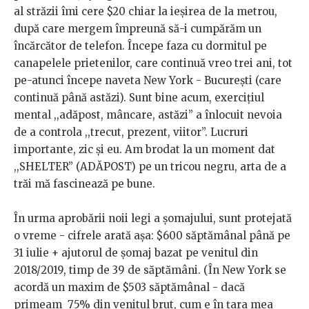
al străzii îmi cere $20 chiar la ieșirea de la metrou,
după care mergem împreună să-i cumpărăm un
încărcător de telefon. Începe faza cu dormitul pe
canapelele prietenilor, care continuă vreo trei ani, tot
pe-atunci începe naveta New York - București (care
continuă până astăzi). Sunt bine acum, exercițiul
mental ,,adăpost, mâncare, astăzi” a înlocuit nevoia
de a controla ,,trecut, prezent, viitor”. Lucruri
importante, zic și eu. Am brodat la un moment dat
,,SHELTER” (ADĂPOST) pe un tricou negru, arta de a
trăi mă fascinează pe bune.
În urma aprobării noii legi a șomajului, sunt protejată
o vreme - cifrele arată așa: $600 săptămânal până pe
31 iulie + ajutorul de șomaj bazat pe venitul din
2018/2019, timp de 39 de săptămâni. (În New York se
acordă un maxim de $503 săptămânal - dacă
primeam 75% din venitul brut, cum e în țara mea