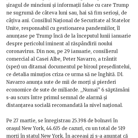
șiragul de minciuni și informații false cu care Trump
ne sugrumă de câteva luni sau, hai să fim serioși, de
câțiva ani. Consiliul Național de Securitate al Statelor
Unite, responsabil cu gestionarea pandemiilor, îl
anunțase pe Trump încă de la începutul lunii ianuarie
despre pericolul iminent al răspândirii noului
coronavirus. Din nou, pe 29 ianuarie, consilierul
comercial al Casei Albe, Peter Navarro, a trântit
(sper) un ditamai documentul pe biroul președintelui,
ce detalia minuțios criza ce urma să ne înghită. Dl.
Navarro anunța sute de mii de morți și pierderi
economice de sute de miliarde. ,,Numai” 6 săptămâni
s-au scurs între primul semnal de alarmă și
distanțarea socială recomandată la nivel național.
Pe 27 martie, se înregistrau 25.398 de bolnavi în
orașul New York, 44.635 de cazuri, cu un total de 519
morți în statul New York. În aceeași zi s-a anunțat că