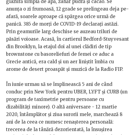
glazură simplă de apă, zahăr pudră și cacao. Se
anunța o zi frumoasă, 12 grade se prelingeau deja pe-
afară, soarele aproape că spărgea orice urmă de
panică. 385 de morți de COVID-19 declarați astăzi.
Prin geamurile larg deschise se auzeau triluri de
păsări voioase. Acasă, în cartierul Bedford-Stuyvesant
din Brooklyn, la etajul doi al unei clădiri de tip
brownstone cu basoreliefuri de femei ce aduc a
Grecie antică, era cald și un aer liniștit îmbia cu
arome de desert proaspăt și muzică de la Radio FIP.
În iunie urmau să se împlinească 5 ani de când
conduc prin New York pentru UBER, LYFT și CURB (un
program de taximetrie pentru persoane cu
dizabilități minore). O altă aniversare - 12 martie
2020, întâmplător și ziua surorii mele, marchează 8
ani de la ceea ce numesc renașterea personală:
trecerea de la tânără dezorientată, la însușirea