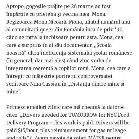
Apropo, gogoșile prăjite pe 26 martie au fost
împărțite cu prietena și vecina mea, Mona.
Regizoarea Mona Nicoară. Mona, aliatul numărul unu
al comunității queer din România încă de prin ‘90,
când se intra la închisoare pentru asta. Mona, cea
care a surprins în al său documentar, ,,Școala
noastră”, ultra-ineficiența sistemului școlar românesc
(în general, dar mai ales) când vine vorba de
integrarea coerentă a copiilor romi. Mona, cea care a
întregit cu măiestrie portretul controversatei
scriitoare Nina Cassian în ,,Distanța dintre mine și
mine”.
Primesc emailuri zilnic care mă cheamă la datorie -
citez: ,,Drivers needed for TOMORROW for NYC Food
Delivery Program - this work is paid: Drivers will be
paid $15/hour, plus reimbursement for gas mileage
and tolls” (,,Avem nevoie de șoferi MÂINE pentru