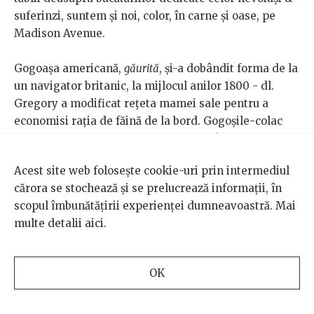
suferinzi, suntem și noi, color, în carne și oase, pe
Madison Avenue.
Gogoașa americană,
găurită
, și-a dobândit forma de la
un navigator britanic, la mijlocul anilor 1800 - dl.
Gregory a modificat rețeta mamei sale pentru a
economisi rația de făină de la bord. Gogoșile-colac
ale Americii din anii ’30 erau deseori însoțite de un
răvaș, menit să inspire încredere și speranță în ziua
Acest site web folosește cookie-uri prin intermediul
de mâine. Ele spuneau așa: „As you go through life
cărora se stochează și se prelucrează informații, în
make this your goal: Watch the doughnut, not the
scopul îmbunătățirii experienței dumneavoastră. Mai
hole” - pe limba noastră, via google translate, vă ofer
multe detalii
aici
.
umorul necesar orice-ului: „Pe măsură ce treci prin
viață, fă-ți obiectivul tău: urmărește gogoașul, nu privi
în hău.”
OK