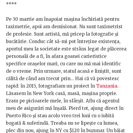
****
Pe 30 martie am înapoiat mașina închiriată pentru
taximetrie, apoi am demisionat. Nu sunt taximetrist
de profesie. Sunt artistă, mă pricep la fotografie și
bucătărie. Conduc cât să-mi pot întreține existența,
aportul meu la societate este strâns legat de plăcerea
personală de a fi, în afara goanei carieristice
specifice orașelor mari, cu care nu mă mai identific
de o vreme. Prin urmare, statul acasă e liniștit, sunt
călită de când am trecut prin… Hai că vă povestesc
rapid: în 2015, fotografiam un proiect în
Tanzania
.
Lăsasem în New York casă, masă, mașina proprie.
Eram pe picioarele mele, în sfârșit. Aflu că agentul
meu de asigurări mă înșală. Pierd tot, ajung direct în
Puerto Rico și stau acolo vreo trei luni cu o iubită
bogată & suferindă. Treaba nu se lipește ca lumea,
plec din nou, ajung în NY cu $120 în buzunar. Un băiat