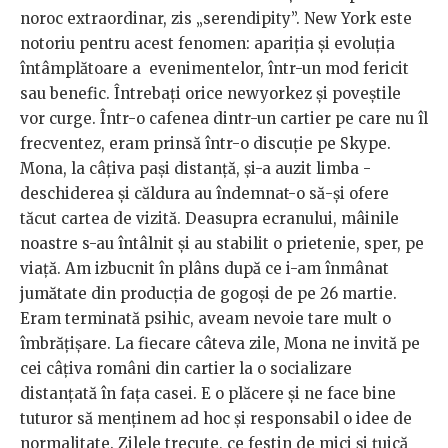
noroc extraordinar, zis „serendipity”. New York este
notoriu pentru acest fenomen: apariția și evoluția
întâmplătoare a evenimentelor, într-un mod fericit
sau benefic. Întrebați orice newyorkez și poveștile
vor curge. Într-o cafenea dintr-un cartier pe care nu îl
frecventez, eram prinsă într-o discuție pe Skype.
Mona, la câțiva pași distanță, și-a auzit limba -
deschiderea și căldura au îndemnat-o să-și ofere
tăcut cartea de vizită. Deasupra ecranului, mâinile
noastre s-au întâlnit și au stabilit o prietenie, sper, pe
viață. Am izbucnit în plâns după ce i-am înmânat
jumătate din producția de gogoși de pe 26 martie.
Eram terminată psihic, aveam nevoie tare mult o
îmbrățișare. La fiecare câteva zile, Mona ne invită pe
cei câțiva români din cartier la o socializare
distanțată în fața casei. E o plăcere și ne face bine
tuturor să menținem ad hoc și responsabil o idee de
normalitate. Zilele trecute, ce festin de mici și țuică