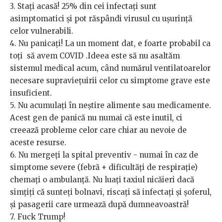
3. Stați acasă! 25% din cei infectați sunt
asimptomatici și pot răspândi virusul cu ușurință
celor vulnerabili.
4. Nu panicați! La un moment dat, e foarte probabil ca
toți să avem COVID .Ideea este să nu asaltăm
sistemul medical acum, când numărul ventilatoarelor
necesare supraviețuirii celor cu simptome grave este
insuficient.
5. Nu acumulați în neștire alimente sau medicamente.
Acest gen de panică nu numai că este inutil, ci
creează probleme celor care chiar au nevoie de
aceste resurse.
6. Nu mergeți la spital preventiv - numai în caz de
simptome severe (febră + dificultăți de respirație)
chemați o ambulanță. Nu luați taxiul nicăieri dacă
simțiți că sunteți bolnavi, riscați să infectați și șoferul,
și pasagerii care urmează după dumneavoastră!
7. Fuck Trump!