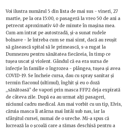
Voi ilustra numărul 5 din lista de mai sus - vineri, 27
martie, pe la ora 15:00, o pasageră la vreo 50 de ani a
petrecut aproximativ 40 de minute în mașina mea.
Cum am intrat pe autostradă, și-a sunat rudele
bolnave - le întreba cum se mai simt, dacă au reușit
să găsească spital să le primească, s-a rugat la
Dumnezeu pentru sănătatea fiecăreia, în timp ce
tușea uscat și violent. Gândul că ea era sursa de
infecție în familie o îngrozea - plângea, tușea și avea
COVID-19. Se încheie cursa, dau cu spray sanitar și
termin flaconul (ultimul), înghit și eu o doză
,,sănătoasă” de vapori prin masca FFP2 deja expirată
de câteva zile. După ea au urmat alți pasageri,
niciunul cadru medical. Am mai vorbit cu un tip, Elvis,
căruia masca îi atârna mai întâi sub nas, iar la
sfârșitul cursei, numai de o ureche. Mi-a spus că
lucrează la o școală care a rămas deschisă pentru a