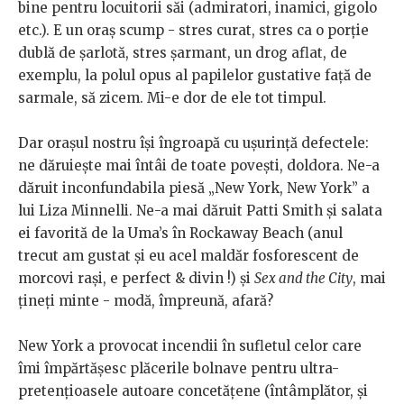
bine pentru locuitorii săi (admiratori, inamici, gigolo
etc.). E un oraș scump - stres curat, stres ca o porție
dublă de șarlotă, stres șarmant, un drog aflat, de
exemplu, la polul opus al papilelor gustative față de
sarmale, să zicem. Mi-e dor de ele tot timpul.
Dar orașul nostru își îngroapă cu ușurință defectele:
ne dăruiește mai întâi de toate povești, doldora. Ne-a
dăruit inconfundabila piesă „New York, New York” a
lui Liza Minnelli. Ne-a mai dăruit Patti Smith și salata
ei favorită de la Uma’s în Rockaway Beach (anul
trecut am gustat și eu acel maldăr fosforescent de
morcovi rași, e perfect & divin !) și
Sex and the City
, mai
țineți minte - modă, împreună, afară?
New York a provocat incendii în sufletul celor care
îmi împărtășesc plăcerile bolnave pentru ultra-
pretențioasele autoare concetățene (întâmplător, și