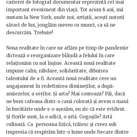
carierei de fotograf documentar reprezintă cel mai
important eveniment din viață. Tot acum 8 ani, mă
mutam la New York, unde noi, artiștii, acești notorii
săraci de lux, jonglăm mereu cu munci, ca să ne
descurcăm. Trebuie!
Noua realitate în care ne aflăm pe timp de pandemie
dictează o reorganizare blândă a felului în care
relaționăm cu noi înșine. Această nouă realitate
impune calm, răbdare, solidaritate, dibuirea
talentului de a fi. Această nouă realitate cere un
angajament în redefinirea dimineților, a după-
amiezelor, a serilor. Și arta? Mai contează? Păi, dacă
ne bem cafeaua dintr-o cană colorată și avem o masă
în bucătărie unde s-o așezăm, eu zic că este evident.
Și florile sunt, la o adică, o artă. Gogoșile? Artă
culinară. Ca persoana fizică, trăiesc și creez sub
impresia că respirăm într-o lume unde fiecare dintre