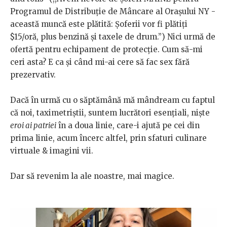
Programul de Distribuție de Mâncare al Orașului NY -
această muncă este plătită: Șoferii vor fi plătiți
$15/oră, plus benzină și taxele de drum.”) Nici urmă de
ofertă pentru echipament de protecție. Cum să-mi
ceri asta? E ca și când mi-ai cere să fac sex fără
prezervativ.
Dacă în urmă cu o săptămână mă mândream cu faptul
că noi, taximetriștii, suntem lucrători esențiali, niște
eroi ai patriei
în a doua linie, care-i ajută pe cei din
prima linie, acum încerc altfel, prin sfaturi culinare
virtuale & imagini vii.
Dar să revenim la ale noastre, mai magice.