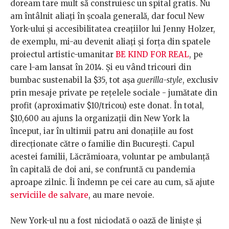
doream tare mult să construiesc un spital gratis. Nu
am întâlnit aliați în școala generală, dar focul New
York-ului și accesibilitatea creațiilor lui Jenny Holzer,
de exemplu, mi-au devenit aliați și forța din spatele
proiectul artistic-umanitar
BE KIND FOR REAL
, pe
care l-am lansat în 2014. Și eu vând tricouri din
bumbac sustenabil la $35, tot așa
guerilla-style
, exclusiv
prin mesaje private pe rețelele sociale - jumătate din
profit (aproximativ $10/tricou) este donat. În total,
$10,600 au ajuns la organizații din New York la
început, iar în ultimii patru ani donațiile au fost
direcționate către o familie din București. Capul
acestei familii, Lăcrămioara, voluntar pe ambulanță
în capitală de doi ani, se confruntă cu pandemia
aproape zilnic. Îi îndemn pe cei care au cum, să ajute
serviciile de salvare
, au mare nevoie.
New York-ul nu a fost niciodată o oază de liniște și