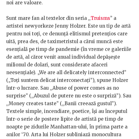
noi are valoare.
Sunt mare fan al textelor din seria ,,
Truisms
” a
artistei newyorkeze Jenny Holzer. Este un tip de artă
pentru noi toți, ce denunță elitismul pretențios care
uită, prea des, de taximetristul a cărui muncă este
esențială pe timp de pandemie (în vreme ce galeriile
de artă, al căror venit anual individual depășește
milionul de dolari, sunt considerate afaceri
neesențiale). „We are all delicately interconnected”
(„Toți suntem delicat interconectați”), spune Holzer
într-o lucrare. Sau ,,Abuse of power comes as no
surprise’’ (,,Abuzul de putere nu este o surpriză”). Sau
,,Money creates taste” (,,Banii creează gustul”).
Textele simple, incendiare, poetice, își au începutul
într-o serie de postere lipite de artistă pe timp de
noapte pe zidurile Manhattan-ului, în prima parte a
anilor ‘70. Arta lui Holzer subliniază monocultura