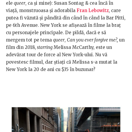
ele
queer
, ca și mine): Susan Sontag & cea încă în
viață, monstruoasa și adorabila
Fran Lebowitz
, care
putea fi văzută și pândită din când în când la Bar Pitti,
pe 6th Avenue. New York se afișează în filme la braț
cu personajele principale. De pildă, dacă e să
mergem tot pe tema
queer
,
Can you ever forgive me?,
un
film din 2018,
starring
Melissa McCarthy, este un
adevărat tour de force al New York-ului. Nu vă
povestesc filmul, dar știați că Melissa s-a mutat la
New York la 20 de ani cu $35 în buzunar?