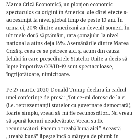
Marea Criză Economică, un plonjon economic
spectaculos cu origini în America, ale cărei efecte s-
au resimțit la nivel global timp de peste 10 ani. În
urma ei, 20% dintre americani au devenit șomeri. În
ultimele două săptămâni, rata șomajului la nivel
național a atins deja 14%. Asemănările dintre Marea
Criză și ceea ce se petrece aici și acum din cauza
felului în care președintele Statelor Unite a decis să
lupte împotriva COVID-19 sunt spectaculoase,
îngrijorătoare, nimicitoare.
Pe 27 martie 2020, Donald Trump declara în cadrul
unei conferințe de presă: „Tot ce-mi doresc de la ei
(i.e. reprezentanții statelor cu guvernare democrată),
foarte simplu, vreau să-mi fie recunoscători. Nu vreau
să spună lucruri neadevărate. Vreau sa fie
recunoscători. Facem o treabă bună aici.” Această
,,treabă bună” lipește încă o mărgea de plumb în