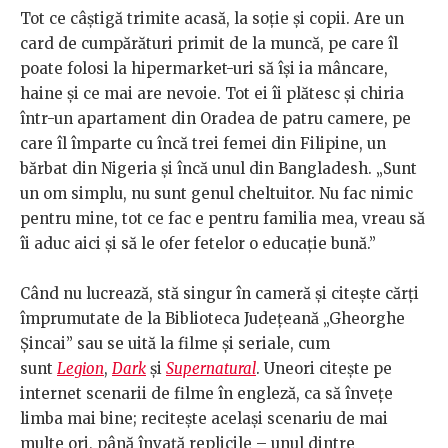
Tot ce câștigă trimite acasă, la soție și copii. Are un
card de cumpărături primit de la muncă, pe care îl
poate folosi la hipermarket-uri să își ia mâncare,
haine și ce mai are nevoie. Tot ei îi plătesc și chiria
într-un apartament din Oradea de patru camere, pe
care îl împarte cu încă trei femei din Filipine, un
bărbat din Nigeria și încă unul din Bangladesh. „Sunt
un om simplu, nu sunt genul cheltuitor. Nu fac nimic
pentru mine, tot ce fac e pentru familia mea, vreau să
îi aduc aici și să le ofer fetelor o educație bună.”
Când nu lucrează, stă singur în cameră și citește cărți
împrumutate de la Biblioteca Județeană „Gheorghe
Șincai” sau se uită la filme și seriale, cum
sunt
Legion
,
Dark
și
Supernatural
. Uneori citește pe
internet scenarii de filme în engleză, ca să învețe
limba mai bine; recitește același scenariu de mai
multe ori, până învață replicile – unul dintre