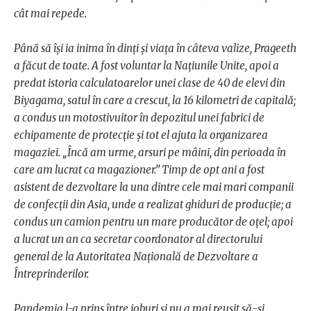
cât mai repede.
Până să își ia inima în dinți și viața în câteva valize, Prageeth
a făcut de toate. A fost voluntar la Națiunile Unite, apoi a
predat istoria calculatoarelor unei clase de 40 de elevi din
Biyagama, satul în care a crescut, la 16 kilometri de capitală;
a condus un motostivuitor în depozitul unei fabrici de
echipamente de protecție și tot el ajuta la organizarea
magaziei. „Încă am urme, arsuri pe mâini, din perioada în
care am lucrat ca magazioner.” Timp de opt ani a fost
asistent de dezvoltare la una dintre cele mai mari companii
de confecții din Asia, unde a realizat ghiduri de producție; a
condus un camion pentru un mare producător de oțel; apoi
a lucrat un an ca secretar coordonator al directorului
general de la Autoritatea Națională de Dezvoltare a
Întreprinderilor.
Pandemia l-a prins între joburi și nu a mai reușit să-și