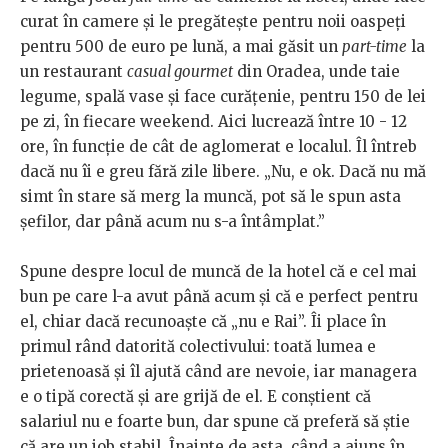
curat în camere și le pregătește pentru noii oaspeți
pentru 500 de euro pe lună, a mai găsit un
part-time
la
un restaurant
casual gourmet
din Oradea, unde taie
legume, spală vase și face curățenie, pentru 150 de lei
pe zi, în fiecare weekend. Aici lucrează între 10 - 12
ore, în funcție de cât de aglomerat e localul. Îl întreb
dacă nu îi e greu fără zile libere. „Nu, e ok. Dacă nu mă
simt în stare să merg la muncă, pot să le spun asta
șefilor, dar până acum nu s-a întâmplat.”
Spune despre locul de muncă de la hotel că e cel mai
bun pe care l-a avut până acum și că e perfect pentru
el, chiar dacă recunoaște că „nu e Rai”. Îi place în
primul rând datorită colectivului: toată lumea e
prietenoasă și îl ajută când are nevoie, iar managera
e o tipă corectă și are grijă de el. E conștient că
salariul nu e foarte bun, dar spune că preferă să știe
că are un job stabil. Înainte de asta, când a ajuns în