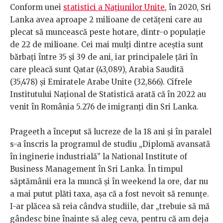
Conform unei
statistici a Națiunilor Unite
, în 2020, Sri
Lanka avea aproape 2 milioane de cetățeni care au
plecat să muncească peste hotare, dintr-o populație
de 22 de milioane. Cei mai mulți dintre aceștia sunt
bărbați între 35 și 39 de ani, iar principalele țări în
care pleacă sunt Qatar (43,089), Arabia Saudită
(35,478) și Emiratele Arabe Unite (32,866). Cifrele
Institutului Național de Statistică arată că în 2022 au
venit în România 5.276 de imigranți din Sri Lanka.
Prageeth a început să lucreze de la 18 ani și în paralel
s-a înscris la programul de studiu „Diplomă avansată
în inginerie industrială” la National Institute of
Business Management în Sri Lanka. În timpul
săptămânii era la muncă și în weekend la ore, dar nu
a mai putut plăti taxa, așa că a fost nevoit să renunțe.
I-ar plăcea să reia cândva studiile, dar „trebuie să mă
gândesc bine înainte să aleg ceva, pentru că am deja