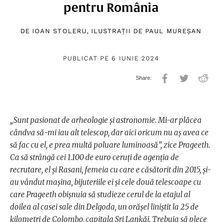
pentru România
DE
IOAN STOLERU
, ILUSTRAȚII DE
PAUL MUREȘAN
PUBLICAT PE 6 IUNIE 2024
„Sunt pasionat de arheologie și astronomie. Mi-ar plăcea
cândva să-mi iau alt telescop, dar aici oricum nu aș avea ce
să fac cu el, e prea multă poluare luminoasă”, zice Prageeth.
Ca să strângă cei 1.100 de euro ceruți de agenția de
recrutare, el și Rasani, femeia cu care e căsătorit din 2015, și-
au vândut mașina, bijuteriile ei și cele două telescoape cu
care Prageeth obișnuia să studieze cerul de la etajul al
doilea al casei sale din Delgoda, un orășel liniștit la 25 de
kilometri de Colombo, capitala Sri Lankăi. Trebuia să plece