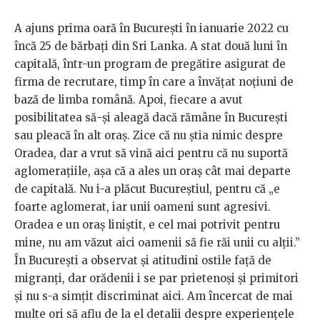
A ajuns prima oară în București în ianuarie 2022 cu
încă 25 de bărbați din Sri Lanka. A stat două luni în
capitală, într-un program de pregătire asigurat de
firma de recrutare, timp în care a învățat noțiuni de
bază de limba română. Apoi, fiecare a avut
posibilitatea să-și aleagă dacă rămâne în București
sau pleacă în alt oraș. Zice că nu știa nimic despre
Oradea, dar a vrut să vină aici pentru că nu suportă
aglomerațiile, așa că a ales un oraș cât mai departe
de capitală. Nu i-a plăcut Bucureștiul, pentru că „e
foarte aglomerat, iar unii oameni sunt agresivi.
Oradea e un oraș liniștit, e cel mai potrivit pentru
mine, nu am văzut aici oamenii să fie răi unii cu alții.”
În București a observat și atitudini ostile față de
migranți, dar orădenii i se par prietenoși și primitori
și nu s-a simțit discriminat aici. Am încercat de mai
multe ori să aflu de la el detalii despre experiențele