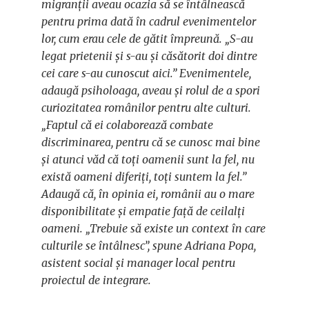
migranții aveau ocazia să se întâlnească
pentru prima dată în cadrul evenimentelor
lor, cum erau cele de gătit împreună. „S-au
legat prietenii și s-au și căsătorit doi dintre
cei care s-au cunoscut aici.” Evenimentele,
adaugă psiholoaga, aveau și rolul de a spori
curiozitatea românilor pentru alte culturi.
„Faptul că ei colaborează combate
discriminarea, pentru că se cunosc mai bine
și atunci văd că toți oamenii sunt la fel, nu
există oameni diferiți, toți suntem la fel.”
Adaugă că, în opinia ei, românii au o mare
disponibilitate și empatie față de ceilalți
oameni. „Trebuie să existe un context în care
culturile se întâlnesc”, spune Adriana Popa,
asistent social și manager local pentru
proiectul de integrare.