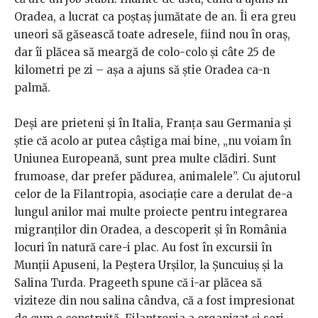
Oradea, a lucrat ca poștaș jumătate de an. Îi era greu
uneori să găsească toate adresele, fiind nou în oraș,
dar îi plăcea să meargă de colo-colo și câte 25 de
kilometri pe zi – așa a ajuns să știe Oradea ca-n
palmă.
Deși are prieteni și în Italia, Franța sau Germania și
știe că acolo ar putea câștiga mai bine, „nu voiam în
Uniunea Europeană, sunt prea multe clădiri. Sunt
frumoase, dar prefer pădurea, animalele”. Cu ajutorul
celor de la Filantropia, asociație care a derulat de-a
lungul anilor mai multe proiecte pentru integrarea
migranților din Oradea, a descoperit și în România
locuri în natură care-i plac. Au fost în excursii în
Munții Apuseni, la Peștera Urșilor, la Șuncuiuș și la
Salina Turda. Prageeth spune că i-ar plăcea să
viziteze din nou salina cândva, că a fost impresionat