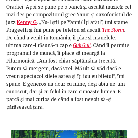
Oradiei. Apoi se pune pe o bancă și ascultă muzică: cel
mai des pe compozitorul grec Yanni și saxofonistul de
jazz
Kenny G
. „Nu-l știi pe Yanni? Îți arăt!”, îmi spune
Prageeth și îmi pune pe telefon să ascult
The Storm
.
De când a venit în România, îi plac și manelele:
ultima care-i răsună-n cap e
Guli Guli
. Când îi permite
programul de muncă, îi place să meargă la
Filarmonică. „Am fost chiar săptămâna trecută.
Putem să mergem, dacă vrei. Mă uit să văd dacă e
vreun spectacol zilele astea și îți iau eu biletul”, îmi
spune. E generos nu doar cu mine, deși abia ne-am
cunoscut, dar și cu felul în care cunoaște lumea. E
parcă și mai curios de când a fost nevoit să-și
părăsească țara.