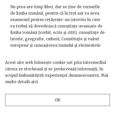
Nu prea are timp liber, dar se ține de cursurile
de limba română, pentru că în trei ani va avea
examenul pentru cetățenie: un interviu în care
va trebui să dovedească cunoștințe avansate de
limba română (vorbit, scris și citit), cunoștințe de
istorie, geografie, cultură, Constituție și valori
europene și cunoașterea imnului și elementele
drapelului și ale stemei. Posibile întrebări sunt
„Cine a fost Liviu Ciulei?” sau „Care este primul
Acest site web folosește cookie-uri prin intermediul
film românesc?”. Până atunci, are un permis de
cărora se stochează și se prelucrează informații, în
ședere temporară, care trebuie reînnoit o dată
scopul îmbunătățirii experienței dumneavoastră. Mai
pe an.
multe detalii
aici
.
La început, Prageeth compensa orele nedormite
cu Cola, pe care a înlocuit-o apoi cu cafeaua –
OK
spune că bea și câte 30 de cafele pe zi. Acasă bea
ceai, însă în Oradea nu găsește vestitul
Ceylon