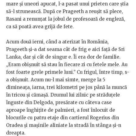
mare și uneori apucat, l-a pasat unui prieten care știa
să-l strunească. După ce Prageeth a reușit să plece,
Rasani a renunțat la jobul de profesoară de engleză,
ca să poată avea grijă de fete.
Acum două ierni, când a aterizat în România,
Prageeth și-a dat seama cât de frig e aici față de Sri
Lanka, dar și cât de singur e. Îi era dor de familie.
„Eram obișnuit să stau în fiecare zi cu fetele mele. Au
fost foarte grele primele luni.” Cu frigul, între timp, s-
a obișnuit. Acum nu-l mai simte, merge la 5
dimineața, iarna, trei kilometri pe jos până la muncă
în tricou și cămașă. Drumul lui zilnic pe străduțele
înguste din Delgoda, presărate cu câteva case
aproape înghițite de palmieri, a fost înlocuit de
blocurile cu patru etaje din cartierul Rogerius din
Oradea și mașinile aliniate la stradă în stânga și-n
dreapta.