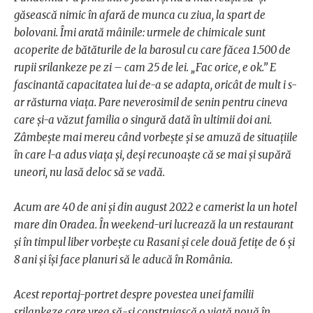
găsească nimic în afară de munca cu ziua, la spart de
bolovani. Îmi arată mâinile: urmele de chimicale sunt
acoperite de bătăturile de la barosul cu care făcea 1.500 de
rupii srilankeze pe zi – cam 25 de lei. „Fac orice, e ok.” E
fascinantă capacitatea lui de-a se adapta, oricât de mult i s-
ar răsturna viața. Pare neverosimil de senin pentru cineva
care și-a văzut familia o singură dată în ultimii doi ani.
Zâmbește mai mereu când vorbește și se amuză de situațiile
în care l-a adus viața și, deși recunoaște că se mai și supără
uneori, nu lasă deloc să se vadă.
Acum are 40 de ani și din august 2022 e camerist la un hotel
mare din Oradea. În weekend-uri lucrează la un restaurant
și în timpul liber vorbește cu Rasani și cele două fetițe de 6 și
8 ani și își face planuri să le aducă în România.
Acest reportaj-portret despre povestea unei familii
srilankeze care vrea să-și construiască o viață nouă în