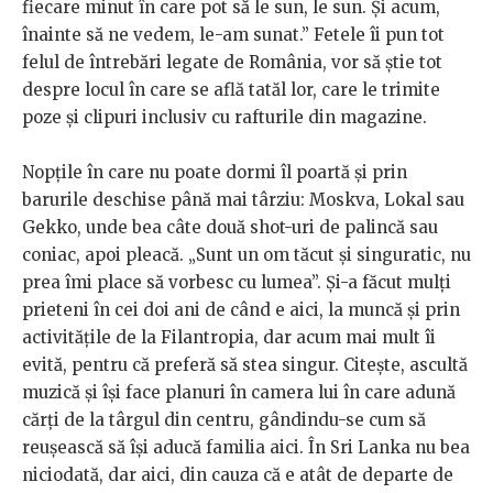
fiecare minut în care pot să le sun, le sun. Și acum,
înainte să ne vedem, le-am sunat.” Fetele îi pun tot
felul de întrebări legate de România, vor să știe tot
despre locul în care se află tatăl lor, care le trimite
poze și clipuri inclusiv cu rafturile din magazine.
Nopțile în care nu poate dormi îl poartă și prin
barurile deschise până mai târziu: Moskva, Lokal sau
Gekko, unde bea câte două shot-uri de palincă sau
coniac, apoi pleacă. „Sunt un om tăcut și singuratic, nu
prea îmi place să vorbesc cu lumea”. Și-a făcut mulți
prieteni în cei doi ani de când e aici, la muncă și prin
activitățile de la Filantropia, dar acum mai mult îi
evită, pentru că preferă să stea singur. Citește, ascultă
muzică și își face planuri în camera lui în care adună
cărți de la târgul din centru, gândindu-se cum să
reușească să își aducă familia aici. În Sri Lanka nu bea
niciodată, dar aici, din cauza că e atât de departe de