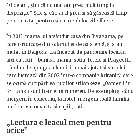
40 de ani, știu că nu mai am prea mult timp la
dispoziție”. Știe și că i-ar fi greu și să găsească timp
pentru asta, pentru că nu are deloc zile libere.
În 2013, mama lui a vândut casa din Biyagama, pe
care o ridicase din salariul ei de asistentă, și s-au
mutat în Delgoda. La început de pandemie locuiau
aici cu toții – bunica, mama, soția, fetele și Prageeth.
Când nu le ajungeau banii, i-a mai ajutat și sora lui,
care lucrează din 2002 într-o companie britanică care
se ocupă cu tipărirea rupiilor srilankeze. „Oamenii în
Sri Lanka sunt foarte uniți mereu. De exemplu și când
mergem în concediu, la hotel, mergem toată familia,
nu doar eu, nevasta și copiii, toți”.
„Lectura e leacul meu pentru
orice”