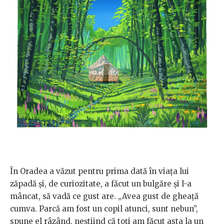
În Oradea a văzut pentru prima dată în viața lui
zăpadă și, de curiozitate, a făcut un bulgăre și l-a
mâncat, să vadă ce gust are. „Avea gust de gheață
cumva. Parcă am fost un copil atunci, sunt nebun”,
spune el râzând, neștiind că toți am făcut asta la un