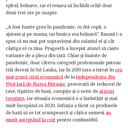
spital, bolnave, iar el reușea să închidă ochii doar
două-trei ore pe noapte.
„A fost foarte greu în pandemie, cu doi copii, o
ajutam și pe mama, iar bunica era bolnavă”. Rasani i-a
spus că nu mai pot supraviețui din salariul ei și cât
câștiga el cu ziua. Prageeth a început atunci să caute
variante de a pleca din țară. Chiar și înainte de
pandemie, doar câteva categorii profesionale puteau
trăi decent în Sri Lanka, iar în 2019 țara a intrat în
cea
mai gravă criză economică
de la
independența din
1948 față de Marea Britanie
, provocată de reduceri de
taxe, tipărire de bani, corupție și o serie de
atacuri
teroriste
, iar situația economică s-a înrăutățit și mai
mult începând cu 2020. Inflația a făcut ca produsele
de bază să se tot scumpească și câțiva oameni
au
murit așteptând la cozi
pentru combustibil.