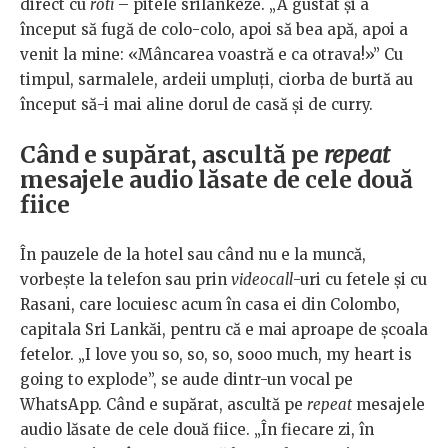
direct cu
roti
– pitele srilankeze. „A gustat și a
început să fugă de colo-colo, apoi să bea apă, apoi a
venit la mine: «Mâncarea voastră e ca otrava!»” Cu
timpul, sarmalele, ardeii umpluți, ciorba de burtă au
început să-i mai aline dorul de casă și de curry.
Când e supărat, ascultă pe
repeat
mesajele audio lăsate de cele două
fiice
În pauzele de la hotel sau când nu e la muncă,
vorbește la telefon sau prin
videocall
-uri cu fetele și cu
Rasani, care locuiesc acum în casa ei din Colombo,
capitala Sri Lankăi, pentru că e mai aproape de școala
fetelor. „I love you so, so, so, sooo much, my heart is
going to explode”, se aude dintr-un vocal pe
WhatsApp. Când e supărat, ascultă pe
repeat
mesajele
audio lăsate de cele două fiice. „În fiecare zi, în