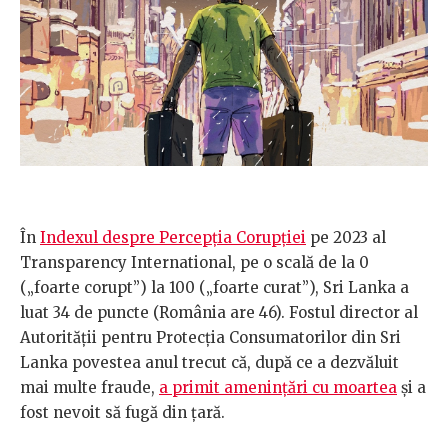
În
Indexul despre Percepția Corupției
pe 2023 al
Transparency International, pe o scală de la 0
(„foarte corupt”) la 100 („foarte curat”), Sri Lanka a
luat 34 de puncte (România are 46). Fostul director al
Autorității pentru Protecția Consumatorilor din Sri
Lanka povestea anul trecut că, după ce a dezvăluit
mai multe fraude,
a primit amenințări cu moartea
și a
fost nevoit să fugă din țară.