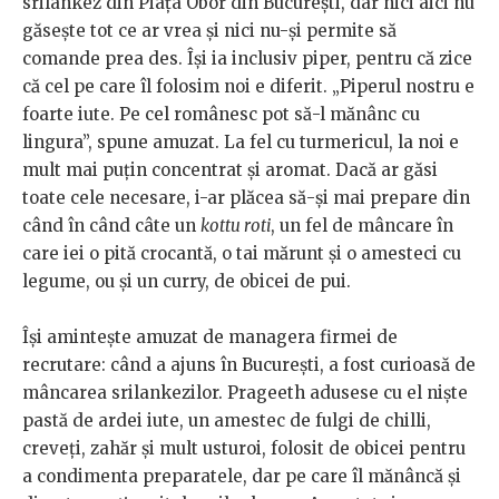
srilankez din Piața Obor din București, dar nici aici nu
găsește tot ce ar vrea și nici nu-și permite să
comande prea des. Își ia inclusiv piper, pentru că zice
că cel pe care îl folosim noi e diferit. „Piperul nostru e
foarte iute. Pe cel românesc pot să-l mănânc cu
lingura”, spune amuzat. La fel cu turmericul, la noi e
mult mai puțin concentrat și aromat. Dacă ar găsi
toate cele necesare, i-ar plăcea să-și mai prepare din
când în când câte un
kottu roti
, un fel de mâncare în
care iei o pită crocantă, o tai mărunt și o amesteci cu
legume, ou și un curry, de obicei de pui.
Își amintește amuzat de managera firmei de
recrutare: când a ajuns în București, a fost curioasă de
mâncarea srilankezilor. Prageeth adusese cu el niște
pastă de ardei iute, un amestec de fulgi de chilli,
creveți, zahăr și mult usturoi, folosit de obicei pentru
a condimenta preparatele, dar pe care îl mănâncă și