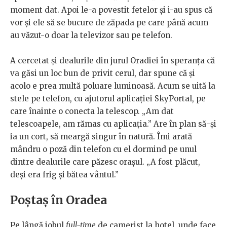
moment dat. Apoi le-a povestit fetelor și i-au spus că
vor și ele să se bucure de zăpada pe care până acum
au văzut-o doar la televizor sau pe telefon.
A cercetat și dealurile din jurul Oradiei în speranța că
va găsi un loc bun de privit cerul, dar spune că și
acolo e prea multă poluare luminoasă. Acum se uită la
stele pe telefon, cu ajutorul aplicației SkyPortal, pe
care înainte o conecta la telescop. „Am dat
telescoapele, am rămas cu aplicația.” Are în plan să-și
ia un cort, să meargă singur în natură. Îmi arată
mândru o poză din telefon cu el dormind pe unul
dintre dealurile care păzesc orașul. „A fost plăcut,
deși era frig și bătea vântul.”
Poștaș în Oradea
Pe lângă jobul
full-time
de camerist la hotel, unde face