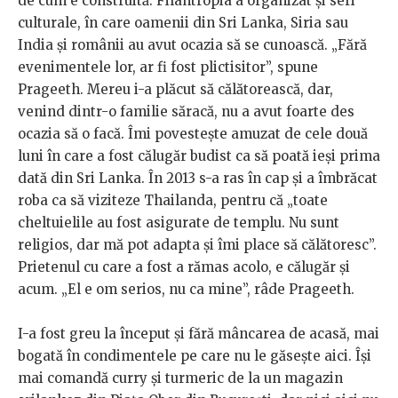
de cum e construită. Filantropia a organizat și seri
culturale, în care oamenii din Sri Lanka, Siria sau
India și românii au avut ocazia să se cunoască. „Fără
evenimentele lor, ar fi fost plictisitor”, spune
Prageeth. Mereu i-a plăcut să călătorească, dar,
venind dintr-o familie săracă, nu a avut foarte des
ocazia să o facă. Îmi povestește amuzat de cele două
luni în care a fost călugăr budist ca să poată ieși prima
dată din Sri Lanka. În 2013 s-a ras în cap și a îmbrăcat
roba ca să viziteze Thailanda, pentru că „toate
cheltuielile au fost asigurate de templu. Nu sunt
religios, dar mă pot adapta și îmi place să călătoresc”.
Prietenul cu care a fost a rămas acolo, e călugăr și
acum. „El e om serios, nu ca mine”, râde Prageeth.
I-a fost greu la început și fără mâncarea de acasă, mai
bogată în condimentele pe care nu le găsește aici. Își
mai comandă curry și turmeric de la un magazin