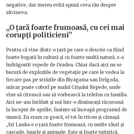
negative, dar mereu evită spună ceva rău despre
altcineva.
„O țară foarte frumoasă, cu cei mai
corupți politicieni”
Pentru că vine dintr-o țară pe care o descrie ca fiind
foarte bogată în cultură și cu foarte multă natură, s-a
îndrăgostit repede de Oradea. Chiar dacă aici nu se
bucură de exploziile de vegetație pe care le vedea la
fiecare pas pe străzile din Biyagama sau Delgoda,
măcar poate coborî pe malul Crișului Repede, unde
vine să citească sau să vorbească la telefon cu familia.
Aici ne-am întâlnit și noi într-o dimineață răcoroasă
la început de aprilie, înainte să înceapă programul de
muncă. Eu eram cu geacă, el tot în tricou și cămașă.
„Sri Lanka e o țară foarte frumoasă, cu multe râuri și
cascade, jungle și animale. Este și foarte turistică,