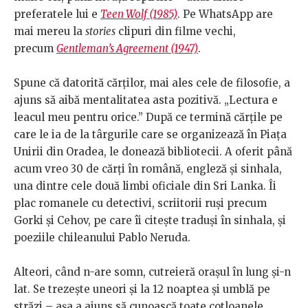
preferatele lui e
Teen Wolf (1985)
. Pe WhatsApp are
mai mereu la
stories
clipuri din filme vechi,
precum
Gentleman’s Agreement (1947)
.
Spune că datorită cărților, mai ales cele de filosofie, a
ajuns să aibă mentalitatea asta pozitivă. „Lectura e
leacul meu pentru orice.” După ce termină cărțile pe
care le ia de la târgurile care se organizează în Piața
Unirii din Oradea, le donează bibliotecii. A oferit până
acum vreo 30 de cărți în română, engleză și sinhala,
una dintre cele două limbi oficiale din Sri Lanka. Îi
plac romanele cu detectivi, scriitorii ruși precum
Gorki și Cehov, pe care îi citește traduși în sinhala, și
poeziile chileanului Pablo Neruda.
Alteori, când n-are somn, cutreieră orașul în lung și-n
lat. Se trezește uneori și la 12 noaptea și umblă pe
străzi – așa a ajuns să cunoască toate cotloanele