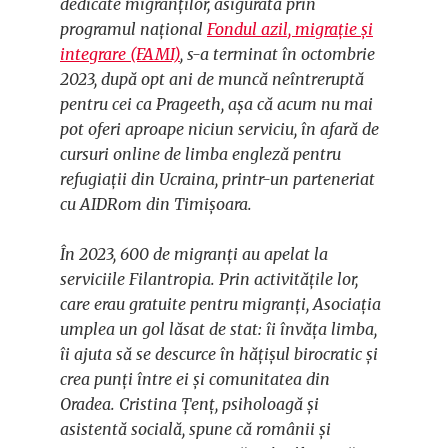
dedicate migranților, asigurată prin
programul național
Fondul azil, migrație și
integrare (FAMI)
, s-a terminat în octombrie
2023, după opt ani de muncă neîntreruptă
pentru cei ca Prageeth, așa că acum nu mai
pot oferi aproape niciun serviciu, în afară de
cursuri online de limba engleză pentru
refugiații din Ucraina, printr-un parteneriat
cu AIDRom din Timișoara.
În 2023, 600 de migranți au apelat la
serviciile Filantropia. Prin activitățile lor,
care erau gratuite pentru migranți, Asociația
umplea un gol lăsat de stat: îi învăța limba,
îi ajuta să se descurce în hățișul birocratic și
crea punți între ei și comunitatea din
Oradea. Cristina Țenț, psiholoagă și
asistentă socială, spune că românii și