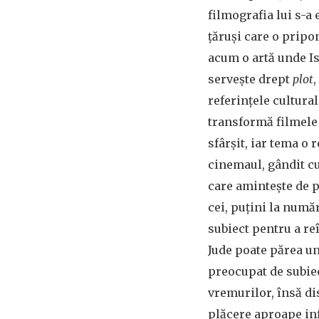
filmografia lui s-a
țăruși care o pripon
acum o artă unde I
servește drept
plot
referințele cultural
transformă filmele 
sfârșit, iar tema o 
cinemaul, gândit cu
care amintește de p
cei, puțini la numă
subiect pentru a reî
Jude poate părea un
preocupat de subiec
vremurilor, însă di
plăcere aproape inf