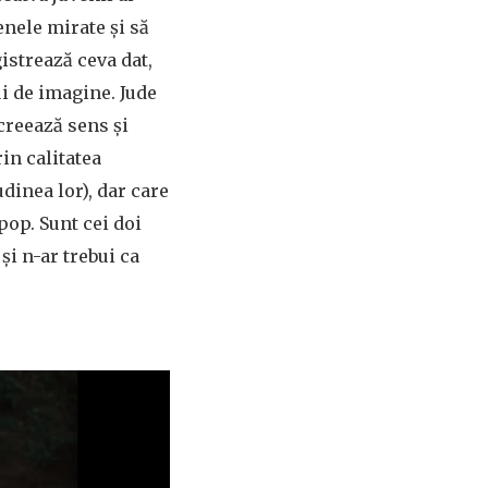
nele mirate și să
gistrează ceva dat,
ui de imagine. Jude
 creează sens și
in calitatea
udinea lor), dar care
pop. Sunt cei doi
și n-ar trebui ca