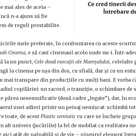
Ce cred tinerii de
te mai ales de aceia –
Întrebare d
ncă n-a ajuns să fie
em de reguli prestabilite.
icirile mele preferate, în confruntarea cu aceste scurtm
nah Cinema
, e să caut cinemaul acolo unde nu-i. Într-adev
nă la un punct,
Cele două execuții ale Mareșalului
, celelalte 
gă la cinema pe ușa din dos, cu sfială, dar și cu un ent
u mai transpare din producțiile cu mulți bani. E vorba că
tadiul copilăriei: un racord, o tranziție, o schimbare de 
e părea nesemnificativ (două cadre „legate”), dar, în e
e aerul unei adieri printr-un peisaj nemișcat: schimbă tot
re toate, de acest
Plastic semiotic
cu care se încheie grupa
 alt univers (jucăriile) la fel de mobilat ca realitatea no
 aici atât de palpabilă și de vie – singurul element întru