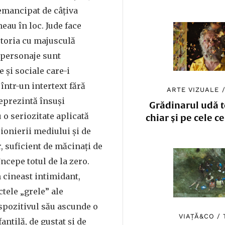
 emancipat de câțiva
eau în loc. Jude face
storia cu majusculă
, personaje sunt
e și sociale care-i
într-un intertext fără
ARTE VIZUALE
reprezintă însuși
Grădinarul udă to
 o seriozitate aplicată
chiar și pe cele c
ionierii mediului și de
r, suficient de măcinați de
ncepe totul de la zero.
 cineast intimidant,
tele „grele” ale
spozitivul său ascunde o
VIAȚĂ&CO
/
antilă, de gustat și de