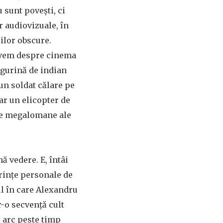
 sunt povești, ci
r audiovizuale, în
lilor obscure.
 avem despre cinema
figurină de indian
un soldat călare pe
ar un elicopter de
ele megalomane ale
mă vedere. E, întâi
erințe personale de
l în care Alexandru
r-o secvență cult
– arc peste timp