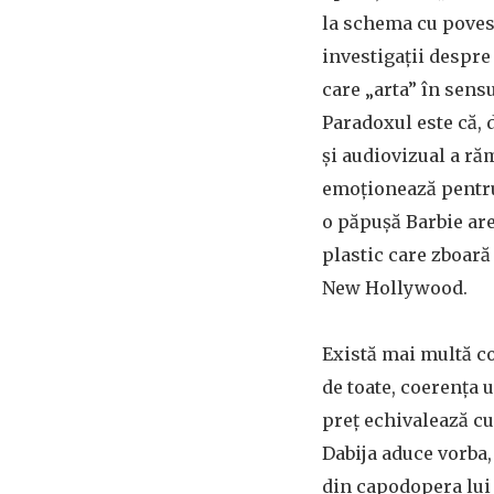
la schema cu povest
investigații despre
care „arta” în sensu
Paradoxul este că, 
și audiovizual a ră
emoționează pentru
o păpușă Barbie ar
plastic care zboar
New Hollywood.
Există mai multă c
de toate, coerența 
preț echivalează c
Dabija aduce vorba,
din capodopera lui