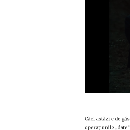
Căci astăzi e de gă
operațiunile „date”