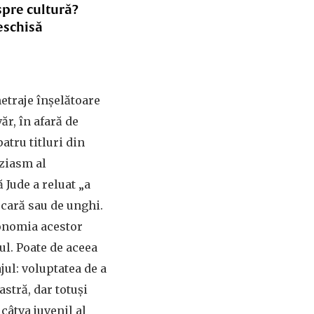
spre cultură?
eschisă
etraje înșelătoare
ăr, în afară de
patru titluri din
uziasm al
 Jude a reluat „a
scară sau de unghi.
conomia acestor
ul. Poate de aceea
jul: voluptatea de a
astră, dar totuși
câtva juvenil al