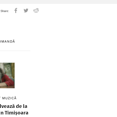
COMANDĂ
/
MUZICĂ
lvează de la
in Timișoara