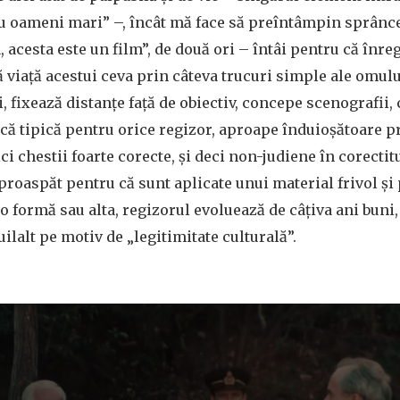
ru oameni mari” –, încât mă face să preîntâmpin sprânce
 acesta este un film”, de două ori – întâi pentru că înre
ă viață acestui ceva prin câteva trucuri simple ale omul
, fixează distanțe față de obiectiv, concepe scenografii,
ă tipică pentru orice regizor, aproape înduioșătoare pr
ci chestii foarte corecte, și deci non-judiene în corectit
 proaspăt pentru că sunt aplicate unui material frivol și 
 o formă sau alta, regizorul evoluează de câțiva ani buni, 
luilalt pe motiv de „legitimitate culturală”.