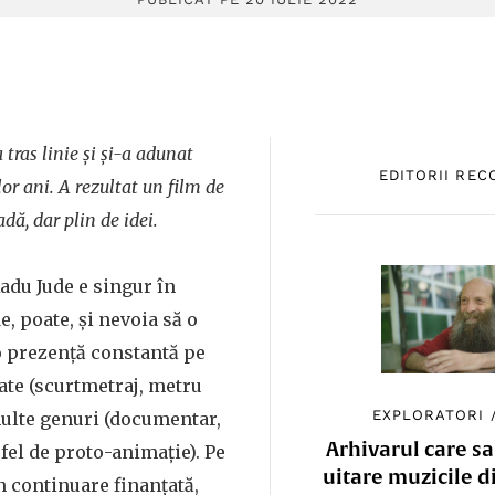
tras linie și și-a adunat
EDITORII RE
or ani. A rezultat un film de
dă, dar plin de idei.
adu Jude e singur în
e, poate, și nevoia să o
o prezență constantă pe
ate (scurtmetraj, metru
EXPLORATORI
multe genuri (documentar,
Arhivarul care sa
 fel de proto-animație). Pe
uitare muzicile d
în continuare finanțată,