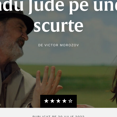
adu Jude pe un
scurte
DE
VICTOR MOROZOV
★★★★★
☆☆☆☆☆
PUBLICAT PE 20 IULIE 2022