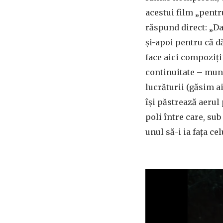
acestui film „pent
răspund direct: „Da,
și-apoi pentru că d
face aici compoziții
continuitate – munc
lucrăturii (găsim ai
își păstrează aerul
poli între care, sub
unul să-i ia fața ce