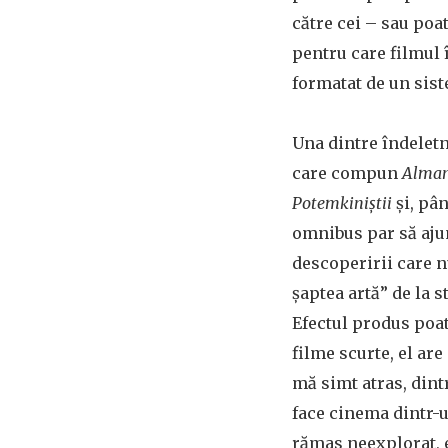
către cei – sau poa
pentru care filmul î
formatat de un sist
Una dintre îndeletn
care compun
Alma
Potemkiniștii
și, pâ
omnibus par să ajun
descoperirii care n
șaptea artă” de la s
Efectul produs poat
filme scurte, el ar
mă simt atras, dint
face cinema dintr-un
rămas neexplorat, e