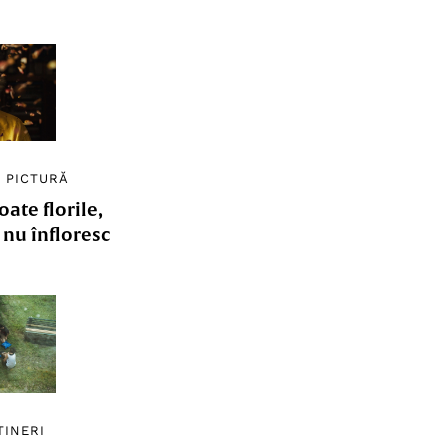
/
PICTURĂ
ate florile,
e nu înfloresc
TINERI