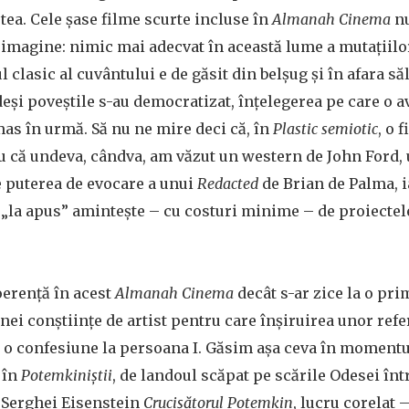
ea. Cele șase filme scurte incluse în
Almanah Cinema
nu
 imagine: nimic mai adecvat în această lume a mutațiilo
l clasic al cuvântului e de găsit din belșug și în afara să
deși poveștile s-au democratizat, înțelegerea pe care o
mas în urmă. Să nu ne mire deci că, în
Plastic semiotic
, o 
 că undeva, cândva, am văzut un western de John Ford, 
e puterea de evocare a unui
Redacted
de Brian de Palma, i
ă „la apus” amintește – cu costuri minime – de proiect
oerență în acest
Almanah Cinema
decât s-ar zice la o pri
unei conștiințe de artist pentru care înșiruirea unor ref
u o confesiune la persoana I. Găsim așa ceva în momentu
 în
Potemkiniștii
, de landoul scăpat pe scările Odesei înt
 Serghei Eisenstein
Crucișătorul Potemkin
, lucru corelat 