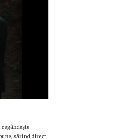
i regândește
bune, sărind direct