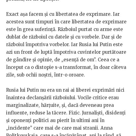
Exact așa facem și cu libertatea de exprimare. Iar
acestea sunt timpuri în care libertatea de exprimare
este în grea suferință. Războiul purtat cu arme este
dublat de războiul cu datele și cu vorbele. Dar și de
războiul împotriva vorbelor. Iar Rusia lui Putin este
azi un front de luptă împotriva cuvintelor purtătoare
de gândire și opinie, de „esență de om”. Ceea ce a
început ca o distopie s-a transformat, în doar câteva
zile, sub ochii noștri, într-o oroare.
Rusia lui Putin nu era un rai ai liberei exprimări nici
înaintea declanșării războiului. Vocile critice erau
marginalizate, hărțuite, și, dacă deveneau prea
influente, reduse la tăcere. Fizic. Jurnaliști, disidenți
și oponenți politici au pierit în ultimi ani în
„incidente” care mai de care mai stranii. Anna
Politkovskaia, care s-a încăpățânat, ani la rând, să