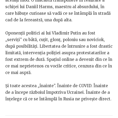
același mod. O macabră transpunere în realitate a
schiței lui Daniil Harms, maestru al absurdului, în
care băbuțe curioase să vadă ce se întâmplă în stradă
cad de la fereastră, una după alta.
Oponenții politici ai lui Vladimir Putin au fost
„serviți” cu bâtă, cuțit, glonț, poloniu sau noviciok,
după posibilități. Libertatea de întrunire a fost drastic
limitată, intervenția poliției asupra protestatarilor a
fost extrem de dură. Spațiul online a devenit din ce în
ce mai neprietenos cu vocile critice, cenzura din ce în
ce mai aspră.
Și toate acestea „înainte”. Înainte de COVID. Înainte
de a începe războiul împotriva Ucrainei. Înainte de a
înțelege că ce se întâmplă în Rusia ne privește direct.