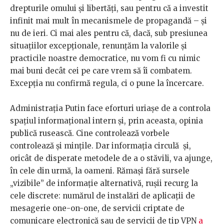
drepturile omului și libertăți, sau pentru că a investit
infinit mai mult în mecanismele de propagandă – și
nu de ieri. Ci mai ales pentru că, dacă, sub presiunea
situațiilor excepționale, renunțăm la valorile și
practicile noastre democratice, nu vom fi cu nimic
mai buni decât cei pe care vrem să îi combatem.
Excepția nu confirmă regula, ci o pune la încercare.
Administrația Putin face eforturi uriașe de a controla
spațiul informațional intern și, prin aceasta, opinia
publică rusească. Cine controlează vorbele
controlează și mințile. Dar informația circulă și,
oricât de disperate metodele de a o stăvili, va ajunge,
în cele din urmă, la oameni. Rămași fără sursele
„vizibile” de informație alternativă, rușii recurg la
cele discrete: numărul de instalări de aplicații de
mesagerie one-on-one, de servicii criptate de
comunicare electronică sau de servicii de tip VPN
a