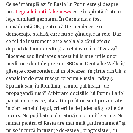
Ce se întâmplă azi în Rusia lui Putin este și despre
noi.
Legea lui anti-fake news
este inspirată dintr-o
lege similară germană. În Germania a fost
considerată OK, pentru că Germania este o
democrație stabilă, care nu se gândește la rele. Dar
ce fel de instrument este acela ale cărui efecte
depind de buna-credință a celui care îl utilizează?
Blocarea sau limitarea accesului la site-urile unor
medii occidentale precum BBC sau Deutsche Welle își
găsește corespondentul în blocarea, în țările din UE, a
canalelor de stat rusești precum Russia Today și
Sputnik sau, în România, a unor publicații „de
propagandă rusă”. Arbitrare deciziile lui Putin? La fel
par și ale noastre, atâta timp cât nu sunt prezentate
în clar temeiul legal, criteriile de judecată și căile de
recurs. Nu poți bate o dictatură cu propriile arme. Nu
numai pentru că Rusia are mai mult „antrenament” și
nu se încurcă în nuanțe de-astea „progresiste”, cu