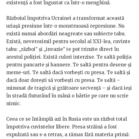
existență a fost îngustat ca într-o menghină.
Războiul împotriva Ucrainei a transformat această
uriașă presiune într-o monstruoasă represiune. Nu
există numai abordări neagreate sau subiecte tabu.
Există, neverosimil pentru secolul al XXI-lea, cuvinte
tabu: „război” și „invazie” te pot trimite direct în
arestul poliției. Există culori interzise. Te saltă poliția
pentru pancarte și bannere. Te saltă pentru desene și
meme-uri. Te saltă dacă vorbești cu presa. Te saltă și
dacă doar dorești să vorbești cu presa. Te saltă –
minunat de tragică și grăitoare secvență – și dacă ieși
în stradă fluturând în mână o hârtie pe care nu scrie
nimic.
Ceea ce se întâmplă azi în Rusia este un război total
împotriva cuvintelor libere. Presa străină a fost
expulzată sau s-a retras, a rămas fără materia primă: