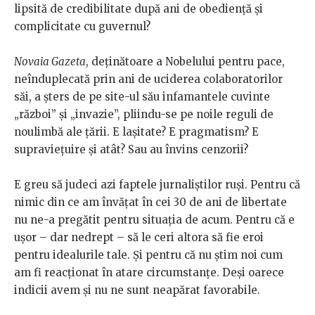
lipsită de credibilitate după ani de obediență și
complicitate cu guvernul?
Novaia Gazeta
, deținătoare a Nobelului pentru pace,
neînduplecată prin ani de uciderea colaboratorilor
săi, a șters de pe site-ul său infamantele cuvinte
„război” și „invazie”, pliindu-se pe noile reguli de
noulimbă ale țării. E lașitate? E pragmatism? E
supraviețuire și atât? Sau au învins cenzorii?
E greu să judeci azi faptele jurnaliștilor ruși. Pentru că
nimic din ce am învățat în cei 30 de ani de libertate
nu ne-a pregătit pentru situația de acum. Pentru că e
ușor – dar nedrept – să le ceri altora să fie eroi
pentru idealurile tale. Și pentru că nu știm noi cum
am fi reacționat în atare circumstanțe. Deși oarece
indicii avem și nu ne sunt neapărat favorabile.