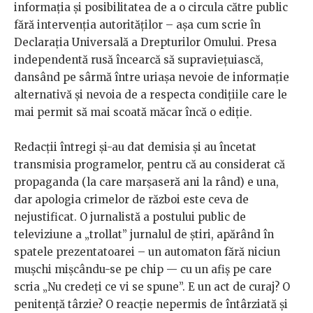
informația și posibilitatea de a o circula către public
fără intervenția autorităților – așa cum scrie în
Declarația Universală a Drepturilor Omului. Presa
independentă rusă încearcă să supraviețuiască,
dansând pe sârmă între uriașa nevoie de informație
alternativă și nevoia de a respecta condițiile care le
mai permit să mai scoată măcar încă o ediție.
Redacții întregi și-au dat demisia și au încetat
transmisia programelor, pentru că au considerat că
propaganda (la care marșaseră ani la rând) e una,
dar apologia crimelor de război este ceva de
nejustificat. O jurnalistă a postului public de
televiziune a „trollat” jurnalul de știri, apărând în
spatele prezentatoarei – un automaton fără niciun
mușchi mișcându-se pe chip — cu un afiș pe care
scria „Nu credeți ce vi se spune”. E un act de curaj? O
penitență târzie? O reacție nepermis de întârziată și