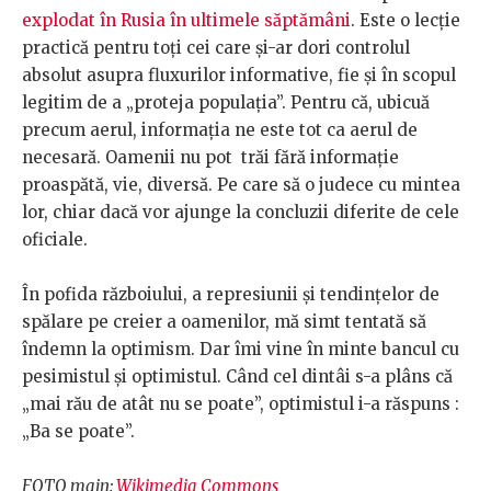
explodat în Rusia în ultimele săptămâni
. Este o lecție
practică pentru toți cei care și-ar dori controlul
absolut asupra fluxurilor informative, fie și în scopul
legitim de a „proteja populația”. Pentru că, ubicuă
precum aerul, informația ne este tot ca aerul de
necesară. Oamenii nu pot trăi fără informație
proaspătă, vie, diversă. Pe care să o judece cu mintea
lor, chiar dacă vor ajunge la concluzii diferite de cele
oficiale.
În pofida războiului, a represiunii și tendințelor de
spălare pe creier a oamenilor, mă simt tentată să
îndemn la optimism. Dar îmi vine în minte bancul cu
pesimistul și optimistul. Când cel dintâi s-a plâns că
„mai rău de atât nu se poate”, optimistul i-a răspuns :
„Ba se poate”.
FOTO main:
Wikimedia Commons