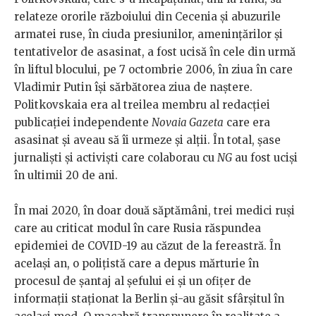
relateze ororile războiului din Cecenia și abuzurile
armatei ruse, în ciuda presiunilor, amenințărilor și
tentativelor de asasinat, a fost ucisă în cele din urmă
în liftul blocului, pe 7 octombrie 2006, în ziua în care
Vladimir Putin își sărbătorea ziua de naștere.
Politkovskaia era al treilea membru al redacției
publicației independente
Novaia Gazeta
care era
asasinat și aveau să îi urmeze și alții. În total, șase
jurnaliști și activiști care colaborau cu
NG
au fost uciși
în ultimii 20 de ani.
În mai 2020, în doar două săptămâni, trei medici ruși
care au criticat modul în care Rusia răspundea
epidemiei de COVID-19 au căzut de la fereastră. În
același an, o polițistă care a depus mărturie în
procesul de șantaj al șefului ei și un ofițer de
informații staționat la Berlin și-au găsit sfârșitul în