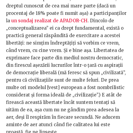
dreptul cunoscut de cea mai mare parte (dacă un
procentaj de 18% poate fi numit așa) a participanților
la
un sondaj realizat de APADOR-CH
. Dincolo de
„conceptualizarea” ei ca drept fundamental, există o
practică general răspândită de exercitare a acestei
libertăți: ne simțim îndreptățiți să vorbim ce vrem,
când vrem, cu cine vrem. Și e bine așa. Libertatea de
exprimare face parte din mediul nostru democratic,
din firescul așezării lucrurilor într-o țară cu aspirații
de democrație liberală (mă feresc să spun „civilizată”,
pentru că civilizațiile sunt de multe feluri. De prea
multe ori modelul [vest] european a fost nombrilistic
considerat și forma ideală de „civilizație”.) E atât de
firească această libertate încât suntem tentați să
uităm de ea, așa cum nu ne gândim prea adesea la
aer, deși îl respirăm în fiecare secundă. Ne aducem
aminte de aer atunci când fie calitatea lui este
proastă, fie ne lipsește.