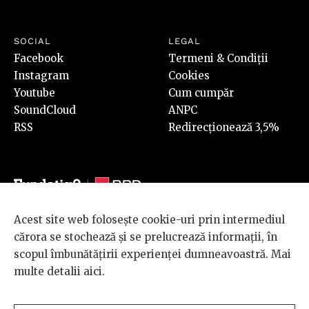
SOCIAL
LEGAL
Facebook
Termeni & Condiții
Instagram
Cookies
Youtube
Cum cumpăr
SoundCloud
ANPC
RSS
Redirecționează 3,5%
Acest site web folosește cookie-uri prin intermediul
© 2026 BRD Groupe Société Générale, toate drepturile rezervate.
cărora se stochează și se prelucrează informații, în
Scena 9 este un proiect sustinut de
BRD GROUPE SOCIÉTÉ
scopul îmbunătățirii experienței dumneavoastră. Mai
GÉNÉRALE
.
multe detalii
aici
.