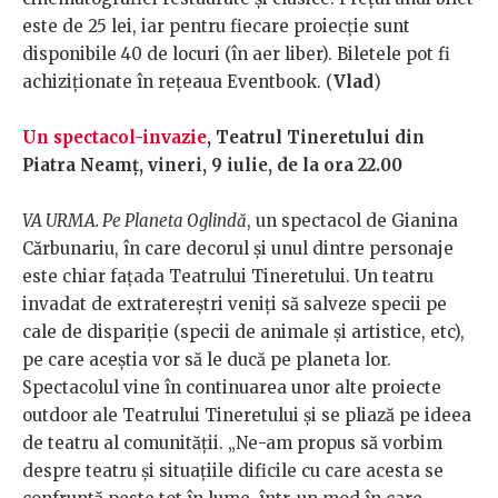
este de 25 lei, iar pentru fiecare proiecție sunt
disponibile 40 de locuri (în aer liber). Biletele pot fi
achiziționate în rețeaua Eventbook. (
Vlad
)
Un spectacol-invazie
, Teatrul Tineretului din
Piatra Neamț, vineri, 9 iulie, de la ora 22.00
VA URMA. Pe Planeta Oglindă
, un spectacol de Gianina
Cărbunariu, în care decorul și unul dintre personaje
este chiar fațada Teatrului Tineretului. Un teatru
invadat de extratereștri veniți să salveze specii pe
cale de dispariție (specii de animale și artistice, etc),
pe care aceștia vor să le ducă pe planeta lor.
Spectacolul vine în continuarea unor alte proiecte
outdoor ale Teatrului Tineretului și se pliază pe ideea
de teatru al comunității. „Ne-am propus să vorbim
despre teatru și situațiile dificile cu care acesta se