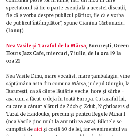
confruntă peste tot în lume, într-un mod în care
spectatorul să fie o parte esențială a acestei discuții,
fie că e vorba despre publicul plătitor, fie că e vorba
de publicul întâmplător", spune Gianina Cărbunariu.
(
Ionuț
)
Nea Vasile și Taraful de la Mârșa
, București, Green
Hours Jazz Cafe, miercuri, 7 iulie, de la ora 19 la
ora 21
Nea Vasile Dinu, mare vocalist, mare țambalagiu, vine
săptămâna asta din comuna Mârșa, județul Giurgiu, la
București, ca să cânte lăutărie veche, hore și sârbe -
așa cum a făcut-o deja în toată Europa. Cu taraful lui,
cu care a cântat alături de Zdob și Zdub, Nightlosers și
Taraf de Haidouks, precum și pentru Regele Mihai I
(nea Vasile ține mult la amintirea asta). Biletele se
cumpără de
aici
și costă 60 de lei, iar evenimentul va