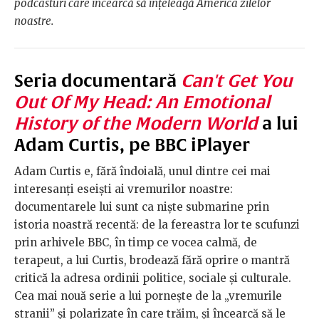
podcasturi care încearcă să înțeleagă America zilelor
noastre.
Seria documentară
Can't Get You
Out Of My Head: An Emotional
History of the Modern World
a lui
Adam Curtis, pe BBC iPlayer
Adam Curtis e, fără îndoială, unul dintre cei mai
interesanți eseiști ai vremurilor noastre:
documentarele lui sunt ca niște submarine prin
istoria noastră recentă: de la fereastra lor te scufunzi
prin arhivele BBC, în timp ce vocea calmă, de
terapeut, a lui Curtis, brodează fără oprire o mantră
critică la adresa ordinii politice, sociale și culturale.
Cea mai nouă serie a lui pornește de la „vremurile
stranii” și polarizate în care trăim, și încearcă să le