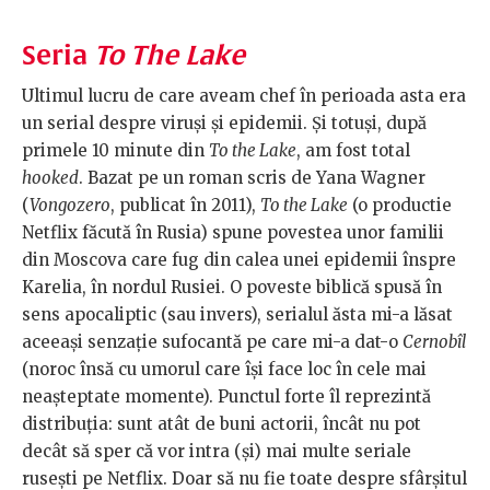
Seria
To The Lake
Ultimul lucru de care aveam chef în perioada asta era
un serial despre viruși și epidemii. Și totuși, după
primele 10 minute din
To the Lake
, am fost total
hooked
. Bazat pe un roman scris de Yana Wagner
(
Vongozero
, publicat în 2011),
To the Lake
(o productie
Netflix făcută în Rusia) spune povestea unor familii
din Moscova care fug din calea unei epidemii înspre
Karelia, în nordul Rusiei. O poveste biblică spusă în
sens apocaliptic (sau invers), serialul ăsta mi-a lăsat
aceeași senzație sufocantă pe care mi-a dat-o
Cernobîl
(noroc însă cu umorul care își face loc în cele mai
neașteptate momente). Punctul forte îl reprezintă
distribuția: sunt atât de buni actorii, încât nu pot
decât să sper că vor intra (și) mai multe seriale
rusești pe Netflix. Doar să nu fie toate despre sfârșitul