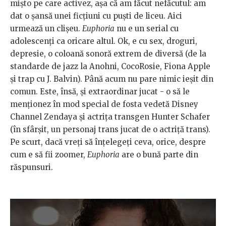
mișto pe care activez, așa că am făcut nefăcutul: am
dat o șansă unei ficțiuni cu puști de liceu. Aici
urmează un clișeu.
Euphoria
nu e un serial cu
adolescenți ca oricare altul. Ok, e cu sex, droguri,
depresie, o coloană sonoră extrem de diversă (de la
standarde de jazz la Anohni, CocoRosie, Fiona Apple
și trap cu J. Balvin). Până acum nu pare nimic ieșit din
comun. Este, însă, și extraordinar jucat - o să le
menționez în mod special de fosta vedetă Disney
Channel Zendaya și actrița transgen Hunter Schafer
(în sfârșit, un personaj trans jucat de o actriță trans).
Pe scurt, dacă vreți să înțelegeți ceva, orice, despre
cum e să fii zoomer,
Euphoria
are o bună parte din
răspunsuri.