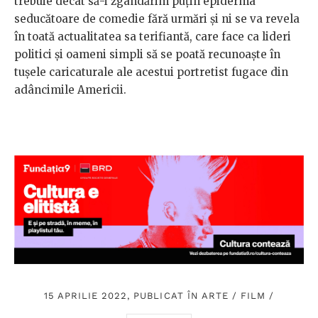
trebuie decât să-i zgândărim puțin epiderma
seducătoare de comedie fără urmări și ni se va revela
în toată actualitatea sa terifiantă, care face ca lideri
politici și oameni simpli să se poată recunoaște în
tușele caricaturale ale acestui portretist fugace din
adâncimile Americii.
15 APRILIE 2022, PUBLICAT ÎN
ARTE
/
FILM
/