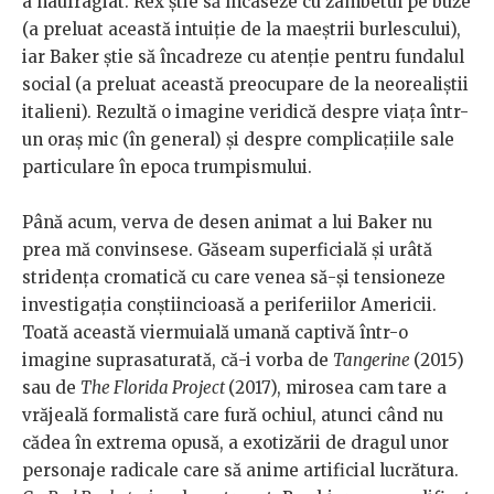
a naufragiat. Rex știe să încaseze cu zâmbetul pe buze
(a preluat această intuiție de la maeștrii burlescului),
iar Baker știe să încadreze cu atenție pentru fundalul
social (a preluat această preocupare de la neorealiștii
italieni). Rezultă o imagine veridică despre viața într-
un oraș mic (în general) și despre complicațiile sale
particulare în epoca trumpismului.
Până acum, verva de desen animat a lui Baker nu
prea mă convinsese. Găseam superficială și urâtă
stridența cromatică cu care venea să-și tensioneze
investigația conștiincioasă a periferiilor Americii.
Toată această viermuială umană captivă într-o
imagine suprasaturată, că-i vorba de
Tangerine
(2015)
sau de
The Florida Project
(2017), mirosea cam tare a
vrăjeală formalistă care fură ochiul, atunci când nu
cădea în extrema opusă, a exotizării de dragul unor
personaje radicale care să anime artificial lucrătura.