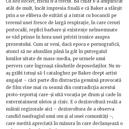
Cu
Red Rocket
, riscul n-a trecut. Ba chiar s-a amplificat
atât de mult, încât impresia finală e că Baker a sfârșit
prin a se elibera de ezitări și a intrat cu bocancii pe
terenul unei fresce de largă respirație, în care ceruri
portocalii, replici barbare și existențe neînsemnate
se văd prinse în hora unei priviri ironice asupra
prezentului. Cum ar veni, dacă epoca e pornografică,
atunci să ne afundăm până la gât în putregaiul
lumilor uitate de mass-media, pe urmele unui
pervers care îngroașă rândurile deposedaților. Nu m-
aș grăbi totuși să-l cataloghez pe Baker drept artist
angajat – căci parte din distracția genuină provocată
de film vine mai cu seamă din contradicția acestui
proto-reportaj care-și uită vocația pe drum și cade în
enterntaiment uleios și cinic. E o dezinvoltură reală a
mâinii regizorale aici – dezinvoltura de a observa
candid naufragiul unui om și al unei comunități –,
care merită apreciată în măsura în care declanșează o