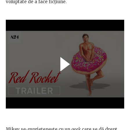
voluptate de a face ficțiune.
Mikey se-mprietenește cu un
geek
care se dă drept