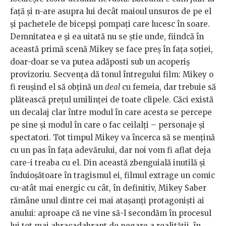
față și n-are asupra lui decât maioul unsuros de pe el
și pachetele de bicepși pompați care lucesc în soare.
Demnitatea e și ea uitată nu se știe unde, fiindcă în
această primă scenă Mikey se face preș în fața soției,
doar-doar se va putea adăposti sub un acoperiș
provizoriu. Secvența dă tonul întregului film: Mikey o
fi reușind el să obțină un
deal
cu femeia, dar trebuie să
plătească prețul umilinței de toate clipele. Căci există
un decalaj clar între modul în care acesta se percepe
pe sine și modul în care o fac ceilalți – personaje și
spectatori. Tot timpul Mikey va încerca să se mențină
cu un pas în fața adevărului, dar noi vom fi aflat deja
care-i treaba cu el. Din această zbenguială inutilă și
înduioșătoare în tragismul ei, filmul extrage un comic
cu-atât mai energic cu cât, în definitiv, Mikey Saber
rămâne unul dintre cei mai atașanți protagoniști ai
anului: aproape că ne vine să-l secondăm în procesul
lui tot mai abracadabrant de negare a realității, în