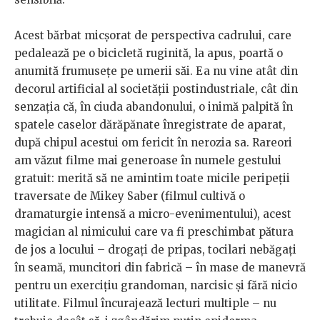
Acest bărbat micșorat de perspectiva cadrului, care
pedalează pe o bicicletă ruginită, la apus, poartă o
anumită frumusețe pe umerii săi. Ea nu vine atât din
decorul artificial al societății postindustriale, cât din
senzația că, în ciuda abandonului, o inimă palpită în
spatele caselor dărăpănate înregistrate de aparat,
după chipul acestui om fericit în nerozia sa. Rareori
am văzut filme mai generoase în numele gestului
gratuit: merită să ne amintim toate micile peripeții
traversate de Mikey Saber (filmul cultivă o
dramaturgie intensă a micro-evenimentului), acest
magician al nimicului care va fi preschimbat pătura
de jos a locului – drogați de pripas, tocilari nebăgați
în seamă, muncitori din fabrică – în mase de manevră
pentru un exercițiu grandoman, narcisic și fără nicio
utilitate. Filmul încurajează lecturi multiple – nu