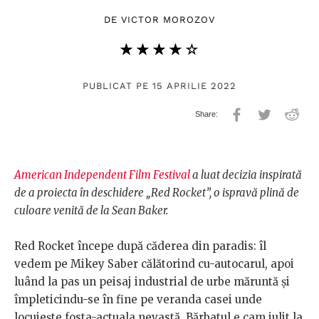
DE
VICTOR MOROZOV
★★★★★
☆☆☆☆☆
PUBLICAT PE 15 APRILIE 2022
American Independent Film Festival
a luat decizia inspirată
de a proiecta în deschidere „Red Rocket”, o ispravă plină de
culoare venită de la Sean Baker.
Red Rocket începe după căderea din paradis: îl
vedem pe Mikey Saber călătorind cu-autocarul, apoi
luând la pas un peisaj industrial de urbe măruntă și
împleticindu-se în fine pe veranda casei unde
locuiește fosta-actuala nevastă. Bărbatul e cam julit la