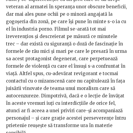
veteran al armatei în speranța unor obscure beneficii,
dar mai ales pune ochii pe o minoră angajată la
gogoșeria din zonă, pe care își pune în minte s-o ia cu
el în industria porno. Filmul se-arată tot mai
ireverențios și descreierat pe măsură ce minutele
trec – dar există cu siguranță o doză de fascinație în
formele de rău mici și mari pe care le presară în urma
sa acest protagonist degenerat, care perpetuează
formele de violență cu care el însuși s-a confruntat în
viață. Altfel spus, cu-adevărat revigorant e tocmai
contactul cu o mizanscenă care nu capitulează în fața
juisării vinovate de teama unui moralism care să
autocenzureze. Dimpotrivă, dacă e o lecție de învățat
în aceste vremuri iuți cu interdicțiile de orice fel,
atunci ar fi aceea a unei priviri care-și acompaniază
personajul – și care grație acestei perseverențe întru
prietenie reușește să transforme ura în materie
sensibilă.