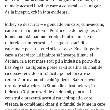
numele acestei iluzii pe care a construit-o cu migală
de la început, orb în fața evidenței.
Mikey se descurcă – e genul de om care, cum-necum,
cade mereu în picioare. Pentru el, e de neînțeles că
lumea nu-i dă mai mult credit. Pentru lume, e de
neînțeles cum reușește să scape cu viață din
capcanele pe care tot el și le setează. Nu e limpede
care-a fost viața lui înainte să înceapă filmul: el
declară că a fost mare star prin industria porno din
Las Vegas. La rigoare, poate să-și susțină afirmațiile
cu două-trei videouri rătăcite pe net, în care se
remarcă prin anumite calități fizice. Baker a avut
dreptate să apeleze la Simon Rex, fost actoraș în
industria X și prin seriale de duzină, pentru a-i
construi o prezență acestui ratat simpatic, care
visează la combinații chiar și-n fundul de lume în care