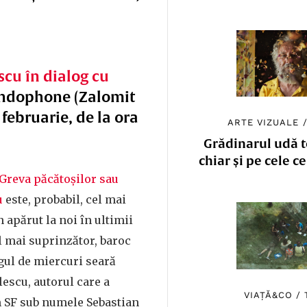
scu în dialog cu
ondophone (Zalomit
 februarie, de la ora
ARTE VIZUALE
Grădinarul udă to
chiar și pe cele c
Greva păcătoșilor sau
u
este, probabil, cel mai
părut la noi în ultimii
el mai suprinzător, baroc
ogul de miercuri seară
lescu, autorul care a
VIAȚĂ&CO
/
 SF sub numele Sebastian