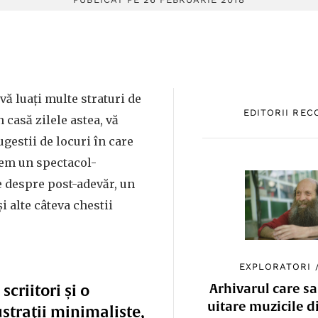
vă luați multe straturi de
EDITORII RE
n casă zilele astea, vă
ugestii de locuri în care
vem un spectacol-
e despre post-adevăr, un
și alte câteva chestii
EXPLORATORI
Arhivarul care sa
scriitori și o
uitare muzicile d
ustrații minimaliste,