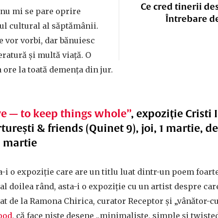
Ce cred tinerii de
Ernu mi se pare oprire
Întrebare d
ul cultural al săptămânii.
 vor vorbi, dar bănuiesc
teratură și multă viață. O
 ore la toată demența din jur.
ve — to keep things whole”
, expoziție Cristi
urești & friends (Quinet 9), joi, 1 martie, de
0 martie
-i o expoziție care are un titlu luat dintr-un poem foart
 al doilea rând, asta-i o expoziție cu un artist despre ca
lat de la Ramona Chirica, curator Receptor și „vânător-c
ood
, că face niște desene „minimaliste, simple și twisted