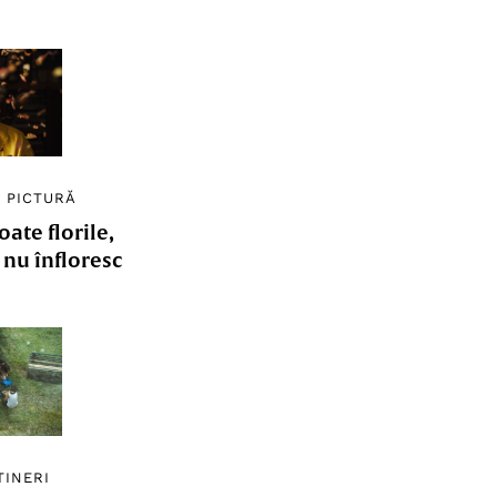
/
PICTURĂ
ate florile,
e nu înfloresc
TINERI