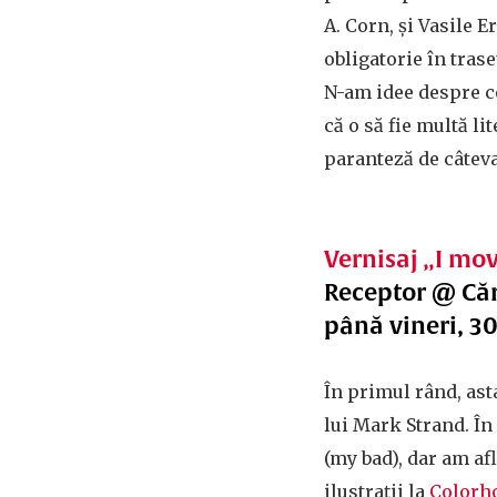
A. Corn, și Vasile 
obligatorie în trase
N-am idee despre ce
că o să fie multă li
paranteză de câteva
Vernisaj „I mo
Receptor @ Cărt
până vineri, 3
În primul rând, asta
lui Mark Strand. În
(my bad), dar am af
ilustrații la
Colorh