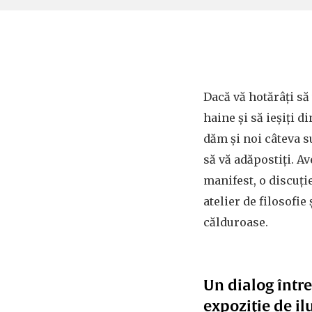
Dacă vă hotărâți să 
haine și să ieșiți di
dăm și noi câteva s
să vă adăpostiți. A
manifest, o discuți
atelier de filosofie 
călduroase.
Un dialog între 
expoziție de il