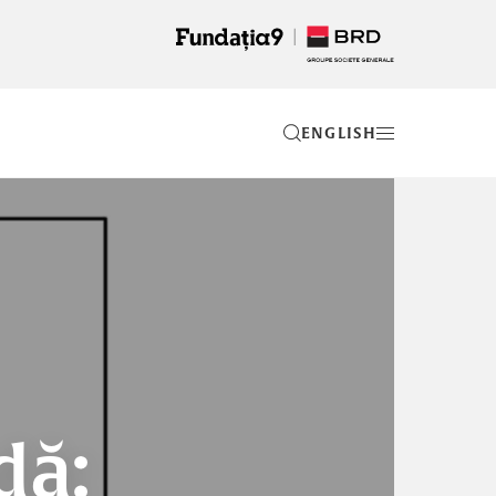
EN
dă: