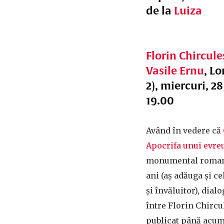
de la
Luiza
Florin Chircule
Vasile Ernu
, L
2), miercuri, 28
19.00
Având în vedere că
Apocrifa unui evre
monumental roman a
ani (aș adăuga și c
și învăluitor), dial
între Florin Chircu
publicat până acum