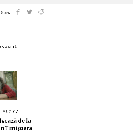
COMANDĂ
/
MUZICĂ
lvează de la
in Timișoara