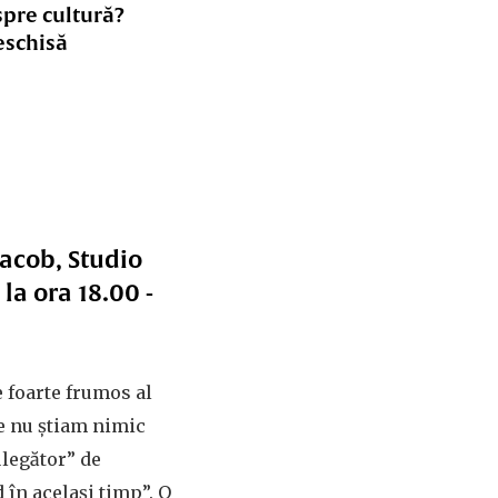
spre cultură?
eschisă
 Iacob, Studio
 la ora 18.00 -
e foarte frumos al
re nu știam nimic
ulegător” de
 în același timp”. O