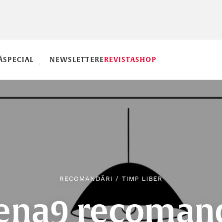
Ă
SPECIAL
NEWSLETTERE
REVISTA
SHOP
RECOMANDĂRI
/
TIMP LIBER
ena9 recoman