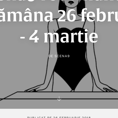
ămâna 26 febr
- 4 martie
DE
SCENA9
PUBLICAT PE 26 FEBRUARIE 2018