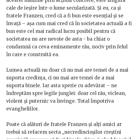
acestei maxime prin acțiuni concrete, este singura
cale de ieșire într-o lume secularizată. Și eu, ca și
fratele Franzen, cred că a fi bun este esențial și se
învață – așa cum mai cred că în societatea actuală a fi
bun este cel mai radical lucru posibil pentru că
societatea nu are nevoie de asta - ba chiar o
condamnă ca ceva eminamente rău, nociv prin felul
în care e construită ea.
Lumea actuală nu doar că nu mai are temei de a mai
suporta credința, ci nu mai are temei de a mai
suporta binele. Iar asta sperie cu adevărat – ne
îndreptăm spre legile junglei: doar cel rău, viclean,
violent și puternic va învinge. Total împotriva
evangheliilor.
Poate că alături de fratele Franzen și alți amici ar
trebui să refacem secta „necredincioșilor creștini