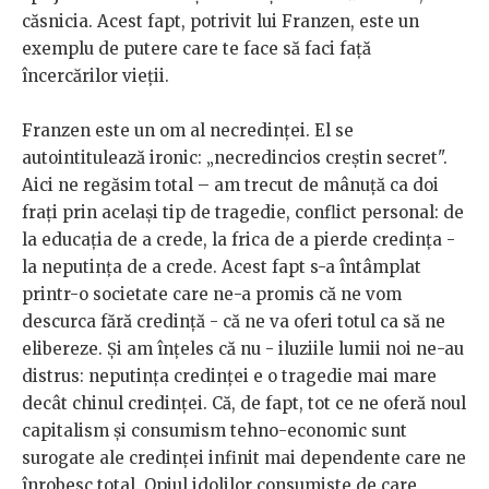
căsnicia. Acest fapt, potrivit lui Franzen, este un
exemplu de putere care te face să faci față
încercărilor vieții.
Franzen este un om al necredinței. El se
autointitulează ironic: „necredincios creștin secret".
Aici ne regăsim total – am trecut de mânuță ca doi
frați prin același tip de tragedie, conflict personal: de
la educația de a crede, la frica de a pierde credința -
la neputința de a crede. Acest fapt s-a întâmplat
printr-o societate care ne-a promis că ne vom
descurca fără credință - că ne va oferi totul ca să ne
elibereze. Și am înțeles că nu - iluziile lumii noi ne-au
distrus: neputința credinței e o tragedie mai mare
decât chinul credinței. Că, de fapt, tot ce ne oferă noul
capitalism și consumism tehno-economic sunt
surogate ale credinței infinit mai dependente care ne
înrobesc total. Opiul idolilor consumiste de care