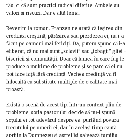
rău, ci că sunt practici radical diferite. Ambele au
valori și riscuri. Dar e altă tema.
Revenim la roman. Franzen ne arată că ieșirea din
credința creștină, părăsirea sau pierderea ei, nu i-a
făcut pe oameni mai fericiți. Da, putem spune că i-a
eliberat, că nu mai sunt „sclavii” sau „iobagii” gliei -
bisericii și comunității. Doar că lumea în care fug le
produce o mulțime de probleme și se pare că ei nu
pot face față fără credință. Vechea credință va fi
înlocuită cu substitute multiple de o calitate mai
proastă.
Există o scenă de acest tip: într-un context plin de
probleme, soția pastorului decide să nu-i spună
soțului ei tot adevărul despre ea, purtând povara
trecutului pe umerii ei, dar în același timp caută
sprijin la Dumnezeu și astfel își salvează familia,