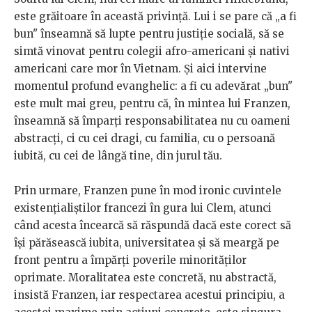
este grăitoare în această privință. Lui i se pare că „a fi
bun" înseamnă să lupte pentru justiție socială, să se
simtă vinovat pentru colegii afro-americani și nativi
americani care mor în Vietnam. Și aici intervine
momentul profund evanghelic: a fi cu adevărat „bun"
este mult mai greu, pentru că, în mintea lui Franzen,
înseamnă să împarți responsabilitatea nu cu oameni
abstracți, ci cu cei dragi, cu familia, cu o persoană
iubită, cu cei de lângă tine, din jurul tău.
Prin urmare, Franzen pune în mod ironic cuvintele
existențialiștilor francezi în gura lui Clem, atunci
când acesta încearcă să răspundă dacă este corect să
își părăsească iubita, universitatea și să meargă pe
front pentru a împărți poverile minorităților
oprimate. Moralitatea este concretă, nu abstractă,
insistă Franzen, iar respectarea acestui principiu, a