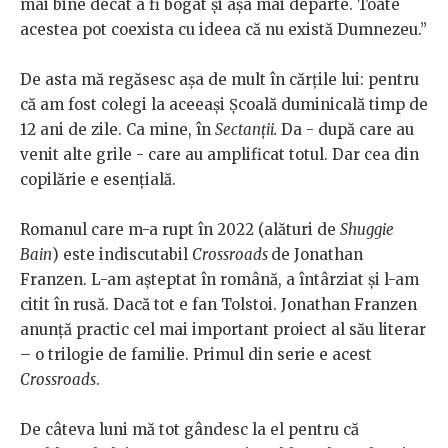
mai bine decât a fi bogat și așa mai departe. Toate
acestea pot coexista cu ideea că nu există Dumnezeu.”
De asta mă regăsesc așa de mult în cărțile lui: pentru
că am fost colegi la aceeași Școală duminicală timp de
12 ani de zile. Ca mine, în
Sectanții.
Da - după care au
venit alte grile - care au amplificat totul. Dar cea din
copilărie e esențială.
Romanul care m-a rupt în 2022 (alături de
Shuggie
Bain
) este indiscutabil
Crossroads
de Jonathan
Franzen. L-am așteptat în română, a întârziat și l-am
citit în rusă. Dacă tot e fan Tolstoi. Jonathan Franzen
anunță practic cel mai important proiect al său literar
– o trilogie de familie. Primul din serie e acest
Crossroads
.
De câteva luni mă tot gândesc la el pentru că