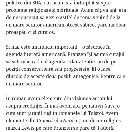
politice din SUA, dar acum s-a îndreptat și spre
probleme religioase și spirituale. Acum câțiva ani, era
de neconceput să vezi o astfel de temă venind de la
un mare scriitor american. Acest subiect pare nu doar
proaspăt, ci și curajos.
Și mai este un indiciu important - o răscruce în
agenda literară americană. Franzen își asumă curajul
să schimbe radical agenda - dar atenție: nu de pe
poziții conservatoare sau progresiste. El o face
dincolo de aceste două poziții antagonice. Pentru că e
un mare scriitor.
În roman avem elemente din viziunea autorului
asupra credinței. Îi mai avem aici pe nativii Navajo –
cum sunt țăranii ruși în romanele lui Tolstoi. Avem
elemente din
Cronicile din Narnia
și un decor religios
marca Lewis pe care Franzen se pare că-l adoră.