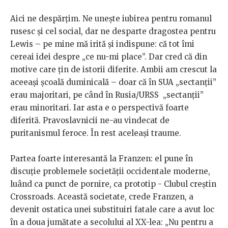
Aici ne despărțim. Ne unește iubirea pentru romanul
rusesc și cel social, dar ne desparte dragostea pentru
Lewis – pe mine mă irită și indispune: că tot îmi
cereai idei despre „ce nu-mi place”. Dar cred că din
motive care țin de istorii diferite. Ambii am crescut la
aceeași școală duminicală – doar că în SUA „sectanții”
erau majoritari, pe când în Rusia/URSS „sectanții”
erau minoritari. Iar asta e o perspectivă foarte
diferită. Pravoslavnicii ne-au vindecat de
puritanismul feroce. În rest aceleași traume.
Partea foarte interesantă la Franzen: el pune în
discuție problemele societății occidentale moderne,
luând ca punct de pornire, ca prototip - Clubul creștin
Crossroads. Această societate, crede Franzen, a
devenit ostatica unei substituiri fatale care a avut loc
în a doua jumătate a secolului al XX-lea: „Nu pentru a