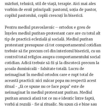
mărfuri, tehnică, stil de viață, terapie. Aici mai ales
vorbim de eroii principali: pastorul, soția de pastor,
copilul pastorului, copiii crescuți în biserică.
Pentru mediul pravoslavnic – ortodox e greu de
înțeles mediul puritan-protestant care are cu totul alt
tip de practică eclezială și socială. Mediul puritan
protestant presupune că tot comportamentul cotidian
trebuie să fie precum cel din interiorul bisericii, cu un
control total religios asupra comportamentului social
cotidian. Adică trebuie să fii și la discotecă precum la
școala duminicală - falsitate totală. Lucru de
neimaginat în mediul ortodox care e rupt total de
această practică: nici măcar popa nu respectă acest
ritual - „fă ce spune nu ce face popa” este de
neimaginat în mediul protestant puritan. Mediul
puritan aruncă afară tot ce nu e identic între faptă,
vorbă și regulă - fie și ritualic. Nu spun că e bine sau