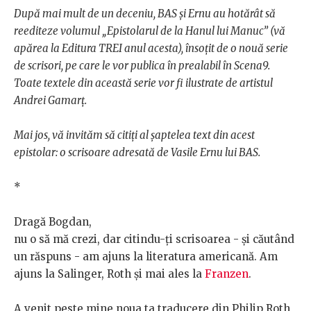
După mai mult de un deceniu, BAS și Ernu au hotărât să
reediteze volumul „Epistolarul de la Hanul lui Manuc” (vă
apărea la Editura TREI anul acesta), însoțit de o nouă serie
de scrisori, pe care le vor publica în prealabil în Scena9.
Toate textele din această serie vor fi ilustrate de artistul
Andrei Gamarț.
Mai jos, vă invităm să citiți al șaptelea text din acest
epistolar: o scrisoare adresată de Vasile Ernu lui BAS.
*
Dragă Bogdan,
nu o să mă crezi, dar citindu-ți scrisoarea - și căutând
un răspuns - am ajuns la literatura americană. Am
ajuns la Salinger, Roth și mai ales la
Franzen
.
A venit peste mine noua ta traducere din Philip Roth