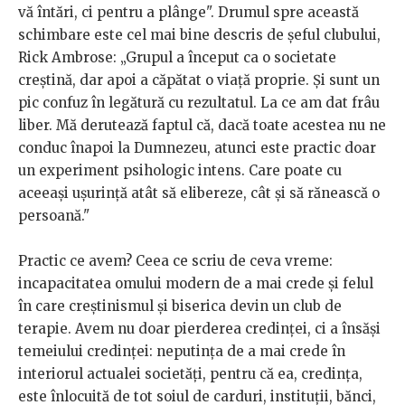
vă întări, ci pentru a plânge". Drumul spre această
schimbare este cel mai bine descris de șeful clubului,
Rick Ambrose: „Grupul a început ca o societate
creștină, dar apoi a căpătat o viață proprie. Și sunt un
pic confuz în legătură cu rezultatul. La ce am dat frâu
liber. Mă derutează faptul că, dacă toate acestea nu ne
conduc înapoi la Dumnezeu, atunci este practic doar
un experiment psihologic intens. Care poate cu
aceeași ușurință atât să elibereze, cât și să rănească o
persoană."
Practic ce avem? Ceea ce scriu de ceva vreme:
incapacitatea omului modern de a mai crede și felul
în care creștinismul și biserica devin un club de
terapie. Avem nu doar pierderea credinței, ci a însăși
temeiului credinței: neputința de a mai crede în
interiorul actualei societăți, pentru că ea, credința,
este înlocuită de tot soiul de carduri, instituții, bănci,