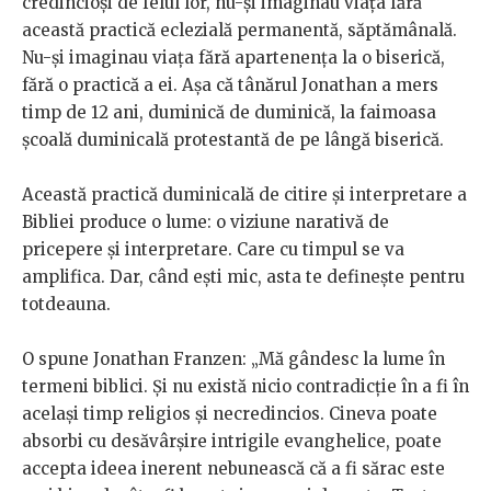
credincioși de felul lor, nu-și imaginau viața fără
această practică eclezială permanentă, săptămânală.
Nu-și imaginau viața fără apartenența la o biserică,
fără o practică a ei. Așa că tânărul Jonathan a mers
timp de 12 ani, duminică de duminică, la faimoasa
școală duminicală protestantă de pe lângă biserică.
Această practică duminicală de citire și interpretare a
Bibliei produce o lume: o viziune narativă de
pricepere și interpretare. Care cu timpul se va
amplifica. Dar, când ești mic, asta te definește pentru
totdeauna.
O spune Jonathan Franzen: „Mă gândesc la lume în
termeni biblici. Și nu există nicio contradicție în a fi în
același timp religios și necredincios. Cineva poate
absorbi cu desăvârșire intrigile evanghelice, poate
accepta ideea inerent nebunească că a fi sărac este