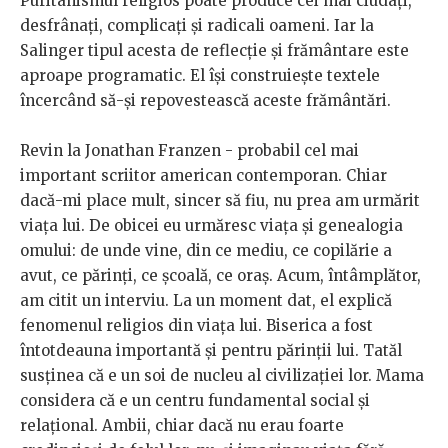
Puritanismul religios poate produce cei mai ciudați,
desfrânați, complicați și radicali oameni. Iar la
Salinger tipul acesta de reflecție și frământare este
aproape programatic. El își construiește textele
încercând să-și repovestească aceste frământări.
Revin la Jonathan Franzen - probabil cel mai
important scriitor american contemporan. Chiar
dacă-mi place mult, sincer să fiu, nu prea am urmărit
viața lui. De obicei eu urmăresc viața și genealogia
omului: de unde vine, din ce mediu, ce copilărie a
avut, ce părinți, ce școală, ce oraș. Acum, întâmplător,
am citit un interviu. La un moment dat, el explică
fenomenul religios din viața lui. Biserica a fost
întotdeauna importantă și pentru părinții lui. Tatăl
susținea că e un soi de nucleu al civilizației lor. Mama
considera că e un centru fundamental social și
relațional. Ambii, chiar dacă nu erau foarte