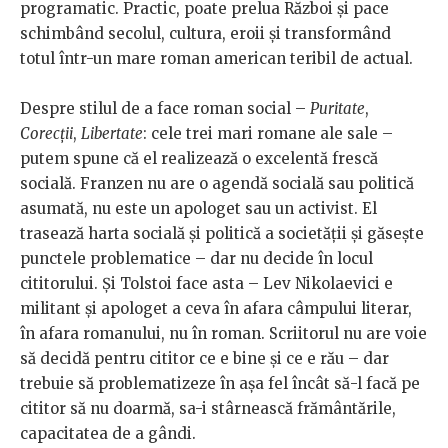
programatic. Practic, poate prelua Război și pace
schimbând secolul, cultura, eroii și transformând
totul într-un mare roman american teribil de actual.
Despre stilul de a face roman social –
Puritate
,
Corecții
,
Libertate
: cele trei mari romane ale sale –
putem spune că el realizează o excelentă frescă
socială. Franzen nu are o agendă socială sau politică
asumată, nu este un apologet sau un activist. El
trasează harta socială și politică a societății și găsește
punctele problematice – dar nu decide în locul
cititorului. Și Tolstoi face asta – Lev Nikolaevici e
militant și apologet a ceva în afara câmpului literar,
în afara romanului, nu în roman. Scriitorul nu are voie
să decidă pentru cititor ce e bine și ce e rău – dar
trebuie să problematizeze în așa fel încât să-l facă pe
cititor să nu doarmă, sa-i stârnească frământările,
capacitatea de a gândi.