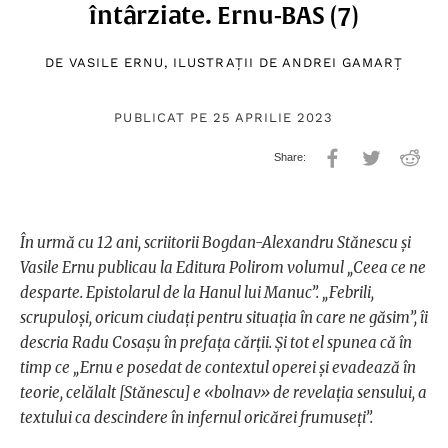
întârziate. Ernu-BAS (7)
DE
VASILE ERNU
, ILUSTRAȚII DE
ANDREI GAMARȚ
PUBLICAT PE 25 APRILIE 2023
În urmă cu 12 ani, scriitorii Bogdan-Alexandru Stănescu și
Vasile Ernu publicau la Editura Polirom volumul „Ceea ce ne
desparte. Epistolarul de la Hanul lui Manuc”. „Febrili,
scrupuloși, oricum ciudați pentru situația în care ne găsim”, îi
descria Radu Cosașu în prefața cărții. Și tot el spunea că în
timp ce „Ernu e posedat de contextul operei și evadează în
teorie, celălalt [Stănescu] e «bolnav» de revelația sensului, a
textului ca descindere în infernul oricărei frumuseți”.