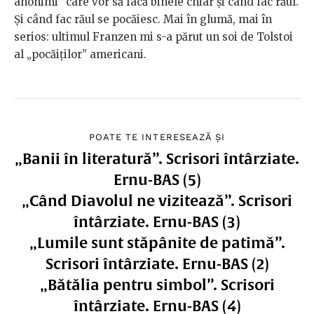
anonimi” care vor să facă binele chiar și când fac răul.
Și când fac răul se pocăiesc. Mai în glumă, mai în
serios: ultimul Franzen mi s-a părut un soi de Tolstoi
al „pocăiților” americani.
POATE TE INTERESEAZĂ ȘI
„Banii în literatură”. Scrisori întârziate.
Ernu-BAS (5)
„Când Diavolul ne vizitează”. Scrisori
întârziate. Ernu-BAS (3)
„Lumile sunt stăpânite de patimă”.
Scrisori întârziate. Ernu-BAS (2)
„Bătălia pentru simbol”. Scrisori
întârziate. Ernu-BAS (4)