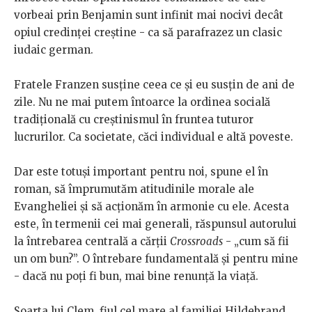
vorbeai prin Benjamin sunt infinit mai nocivi decât
opiul credinței creștine - ca să parafrazez un clasic
iudaic german.
Fratele Franzen susține ceea ce și eu susțin de ani de
zile. Nu ne mai putem întoarce la ordinea socială
tradițională cu creștinismul în fruntea tuturor
lucrurilor. Ca societate, căci individual e altă poveste.
Dar este totuși important pentru noi, spune el în
roman, să împrumutăm atitudinile morale ale
Evangheliei și să acționăm în armonie cu ele. Acesta
este, în termenii cei mai generali, răspunsul autorului
la întrebarea centrală a cărții
Crossroads
- „cum să fii
un om bun?”. O întrebare fundamentală și pentru mine
- dacă nu poți fi bun, mai bine renunță la viață.
Soarta lui Clem, fiul cel mare al familiei Hildebrand,