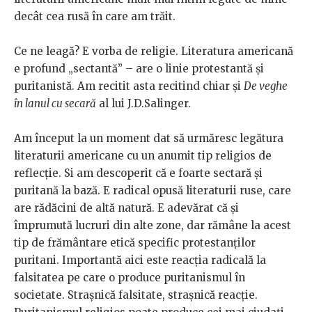
decât cea rusă în care am trăit.
Ce ne leagă? E vorba de religie. Literatura americană
e profund „sectantă” – are o linie protestantă și
puritanistă. Am recitit asta recitind chiar și
De veghe
în lanul cu secară
al lui J.D.Salinger.
Am început la un moment dat să urmăresc legătura
literaturii americane cu un anumit tip religios de
reflecție. Si am descoperit că e foarte sectară și
puritană la bază. E radical opusă literaturii ruse, care
are rădăcini de altă natură. E adevărat că și
împrumută lucruri din alte zone, dar rămâne la acest
tip de frământare etică specific protestanților
puritani. Importantă aici este reacția radicală la
falsitatea pe care o produce puritanismul în
societate. Strașnică falsitate, strașnică reacție.