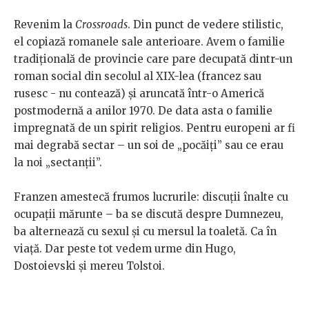
Revenim la
Crossroads
. Din punct de vedere stilistic,
el copiază romanele sale anterioare. Avem o familie
tradițională de provincie care pare decupată dintr-un
roman social din secolul al XIX-lea (francez sau
rusesc - nu contează) și aruncată într-o Americă
postmodernă a anilor 1970. De data asta o familie
impregnată de un spirit religios. Pentru europeni ar fi
mai degrabă sectar – un soi de „pocăiți” sau ce erau
la noi „sectanții”.
Franzen amestecă frumos lucrurile: discuții înalte cu
ocupații mărunte – ba se discută despre Dumnezeu,
ba alternează cu sexul și cu mersul la toaletă. Ca în
viață. Dar peste tot vedem urme din Hugo,
Dostoievski și mereu Tolstoi.