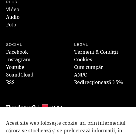
PLUS
Video
Audio
Foto
SOCIAL
LEGAL
Facebook
Termeni & Condiții
Instagram
Cookies
Youtube
Cum cumpăr
SoundCloud
ANPC
RSS
Redirecționează 3,5%
Acest site web folosește cookie-uri prin intermediul
© 2026 BRD Groupe Société Générale, toate drepturile rezervate.
cărora se stochează și se prelucrează informații, în
Scena 9 este un proiect sustinut de
BRD GROUPE SOCIÉTÉ