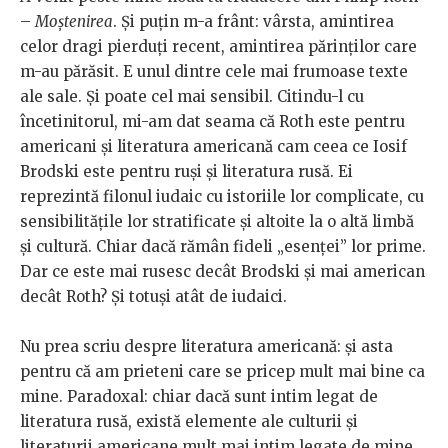
–
Moștenirea
. Și puțin m-a frânt: vârsta, amintirea
celor dragi pierduți recent, amintirea părinților care
m-au părăsit. E unul dintre cele mai frumoase texte
ale sale. Și poate cel mai sensibil. Citindu-l cu
încetinitorul, mi-am dat seama că Roth este pentru
americani și literatura americană cam ceea ce Iosif
Brodski este pentru ruși și literatura rusă. Ei
reprezintă filonul iudaic cu istoriile lor complicate, cu
sensibilitățile lor stratificate și altoite la o altă limbă
și cultură. Chiar dacă rămân fideli „esenței” lor prime.
Dar ce este mai rusesc decât Brodski și mai american
decât Roth? Și totuși atât de iudaici.
Nu prea scriu despre literatura americană: și asta
pentru că am prieteni care se pricep mult mai bine ca
mine. Paradoxal: chiar dacă sunt intim legat de
literatura rusă, există elemente ale culturii și
literaturii americane mult mai intim legate de mine