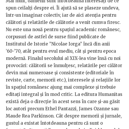
Mai mult, oamenii sunt întotdeauna interesați de ce
spun ceilalți despre ei. Îi ajută să se plaseze undeva,
într-un imaginar colectiv, iar de aici atenția pentru
călători și relatările de călătorie a venit cumva firesc.
Nu este una nouă pentru spațiul academic românesc,
corpusuri de astfel de surse fiind publicate de
Institutul de Istorie ’’Nicolae Iorga’’ încă din anii
’60-’70, atât pentru evul mediu, cât și pentru epoca
modernă. Finalul secolului al XIX-lea vine însă cu noi
provocări: călătorii se înmulțesc, relatările per călător
devin mai numeroase și consistente (editoriale în
reviste, carte, memorii etc.), interesele și relațiile lor
în spațiul românesc ajung mai complexe și trebuie
editați integral și în mod critic. La editura Humanitas
există deja o direcție în acest sens în care și-au găsit
loc autori precum Ethel Pantazzi, James Ozanne sau
Maude Rea Parkinson. Cât despre memorii și jurnale,
gustul a existat întotdeauna pentru că sunt o