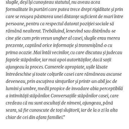
slugile, deşi îşi cunoşteau statutul, nu aveau acea
formalitate în purtări care putea trece drept rigiditate şi prin
care se reuşea păstrarea unei distanţe suficient de mari între
persoane, pentru ca respectul datorat poziţiei sociale să
rămână nealterat. Trebăluind, lenevind sau distrându‑se
cine ştie cum prin vreun ungher al casei, slugile erau mereu
prezente, captând orice informaţie şi transmiţând‑o cu
prima ocazie. Mai întâi vecinilor, cu care discutau şi judecau
faptele stăpânilor, iar mai apoi autorităţilor, dacă soţii
ajungeau la proces. Camerele apropiate, uşile lăsate
întredeschise şi toate colţurile casei care rămâneau ascunse
deveneau, prin ascuţirea simţurilor şi printr‑un abil joc de
lumini şi umbre, medii propice de invadare abia perceptibilă
a intimităţii stăpânilor. Conversaţiile stăpânilor casei, care
credeau că nu sunt ascultaţi de nimeni, ajungeau, până
seara, să fie cunoscute de toţi slujitorii, iar de la o zi la alta
chiar de cei din afara familiei.”