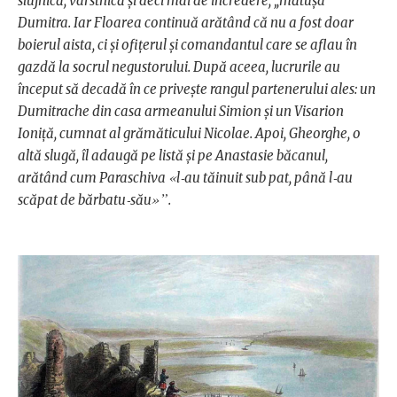
slujnică, vârstnică şi deci mai de încredere, „mătuşa“
Dumitra. Iar Floarea continuă arătând că nu a fost doar
boierul aista, ci şi ofiţerul şi comandantul care se aflau în
gazdă la socrul negustorului. După aceea, lucrurile au
început să decadă în ce priveşte rangul partenerului ales: un
Dumitrache din casa armeanului Simion şi un Visarion
Ioniţă, cumnat al grămăticului Nicolae. Apoi, Gheorghe, o
altă slugă, îl adaugă pe listă şi pe Anastasie băcanul,
«
arătând cum Paraschiva
l‑au tăinuit sub pat, până l‑au
»”
scăpat de bărbatu‑său
.