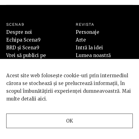
SCENA9
REVISTA
Despre noi
Personaje
Echipa Scena9
Arte
BRD și Scena9
Intră la idei
Vrei să publici pe
Lumea noastră
Scena9?
Special
Newsletter
Acest site web folosește cookie-uri prin intermediul
Contact
cărora se stochează și se prelucrează informații, în
SHOP
scopul îmbunătățirii experienței dumneavoastră. Mai
Revista Scena9 #7
multe detalii
aici
.
Cumpără
PLUS
OK
Video
Audio