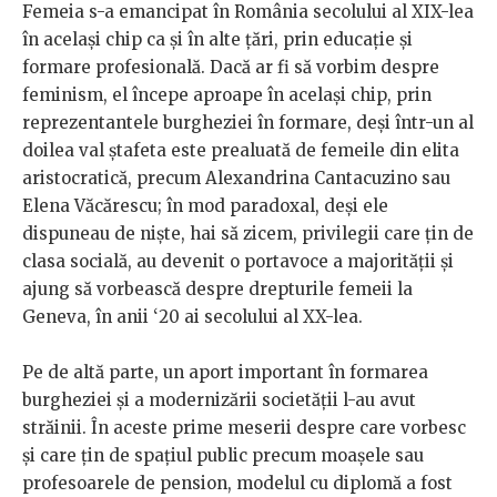
Femeia s-a emancipat în România secolului al XIX-lea
în același chip ca și în alte țări, prin educație și
formare profesională. Dacă ar fi să vorbim despre
feminism, el începe aproape în același chip, prin
reprezentantele burgheziei în formare, deși într-un al
doilea val ștafeta este prealuată de femeile din elita
aristocratică, precum Alexandrina Cantacuzino sau
Elena Văcărescu; în mod paradoxal, deși ele
dispuneau de niște, hai să zicem, privilegii care țin de
clasa socială, au devenit o portavoce a majorității și
ajung să vorbească despre drepturile femeii la
Geneva, în anii ‘20 ai secolului al XX-lea.
Pe de altă parte, un aport important în formarea
burgheziei și a modernizării societății l-au avut
străinii. În aceste prime meserii despre care vorbesc
și care țin de spațiul public precum moașele sau
profesoarele de pension, modelul cu diplomă a fost