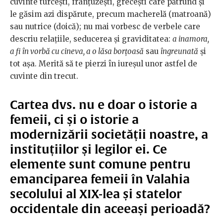
cuvinte turcești, franțuzești, grecești care pătrund și
le găsim azi dispărute, precum macherelă (matroană)
sau nutrice (doică); nu mai vorbesc de verbele care
descriu relațiile, seducerea și graviditatea:
a inamora,
a fi în vorbă cu cineva, a o lăsa borțoasă
sau
îngreunată
și
tot așa. Merită să te pierzi în iureșul unor astfel de
cuvinte din trecut.
Cartea dvs. nu e doar o istorie a
femeii, ci și o istorie a
modernizării societății noastre, a
instituțiilor și legilor ei. Ce
elemente sunt comune pentru
emanciparea femeii în Valahia
secolului al XIX-lea și statelor
occidentale din aceeași perioadă?