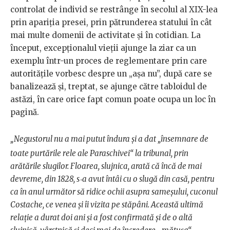
controlat de individ se restrânge în secolul al XIX-lea
prin apariția presei, prin pătrunderea statului în cât
mai multe domenii de activitate și în cotidian. La
început, excepționalul vieții ajunge la ziar ca un
exemplu într-un proces de reglementare prin care
autoritățile vorbesc despre un „așa nu”, după care se
banalizează și, treptat, se ajunge către tabloidul de
astăzi, în care orice fapt comun poate ocupa un loc în
pagină.
„
Negustorul nu a mai putut îndura şi a dat „însemnare de
toate purtările rele ale Paraschivei“ la tribunal, prin
arătările slugilor. Floarea, slujnica, arată că încă de mai
devreme, din 1828, s‑a avut întâi cu o slugă din casă, pentru
ca în anul următor să ridice ochii asupra sameşului, cuconul
Costache, ce venea şi îi vizita pe stăpâni. Această ultimă
relaţie a durat doi ani şi a fost confirmată şi de o altă