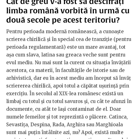
Cât de greu v-a fost să descifrați
limba română vorbită în urmă cu
două secole pe acest teritoriu?
Pentru perioada modernă românească, a cunoaște
scrierea chirilică și în special cea de tranziție (pentru
perioada regulamentară) este un mare avantaj, tot
așa cum slava, latina sau greaca veche sunt pentru
evul mediu. Nu mai sunt la curent cu situația învățării
acestora, ca materii, în facultățile de istorie sau de
arhivistică, dar eu în acest mediu am început să învăț
scriererea chirilică, apoi totul a căpătat ușurință prin
exercițiu. În secolul al XIX-lea românesc există un
limbaj cu totul și cu totul savuros și, cu cât te afunzi în
documente, cu atât te lași contaminat de el. Doar
numele femeilor și tot reprezintă o plăcere. Catinca,
Sevastița, Despina, Rada, Arghira sau Marghioala
sunt mai puțin întâlnite azi, nu? Apoi, există multe