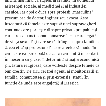
afirmă mai întâi ca slujbaș al statului, în domeniul
asistenței sociale, al medicinei și al industriei
casnice. Iar apoi o duce spre profesii „masculine’’
precum cea de doctor, inginer sau avocat. Asta
înseamnă că femeia este supusă unei supravegheri
continue care pornește dinspre privat spre public și
care are ca punct comun onoarea: 1. cea care legată
de viața sexuală și care se răsfrânge asupra familiei;
2. cea etică și profesională, care afectează modul în
care este ea percepută de cei cu care intră în contact
în meseria sa și care îi determină situația economică
și 3. latura religioasă, care vorbește despre femeie ca
bun creștin. De aici, cei trei agenți ai monitorizării ei:
familia, comunitatea și prin extensie, statul (în
funcție de unde este angajată) și Biserica.