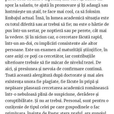
spor la salariu, te ajută în promovare și îți adaugă sau
lustruiește un ștaif, te face mai cool, ca să folosim
limbajul actual. Însă, în lumea academică situația este
cu totul diferită sau ar trebui să fie; nu este o hârtie de
pus într-un sertar, pe noptieră sau pe perete, cât mai
la vedere. Și în niciun caz, o cercetare făcută rapid,
într-un an-doi, cu implicări consistente ale altor
persoane. Este un examen al maturității științifice, în
care arăți ce poți ca cercetător, iar contribuțiile
ulterioare trebuie să fie măcar de nivelul tezei. De
aici, și presiunea și nevoia de confirmare continuă.
Toată această alergătură după doctorate și mai ales
existența unora fie plagiate, fie făcute în pripă și
nepăsare plasează cercetarea academică românească
într-o nebuloasă plină de suspiciune, derâdere și
coruptibilitate. Și nu ar trebui. Personal, sunt pentru o
curățenie de tipul celei pe care gospodinele o fac
primăvara, înainte de Paște: șters praful, ars gunoiul