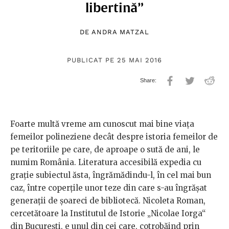
libertină”
DE
ANDRA MATZAL
PUBLICAT PE 25 MAI 2016
Foarte multă vreme am cunoscut mai bine viața
femeilor polineziene decât despre istoria femeilor de
pe teritoriile pe care, de aproape o sută de ani, le
numim România. Literatura accesibilă expedia cu
grație subiectul ăsta, îngrămădindu-l, în cel mai bun
caz, între coperțile unor teze din care s-au îngrășat
generații de șoareci de bibliotecă. Nicoleta Roman,
cercetătoare la Institutul de Istorie „Nicolae Iorga“
din Bucureşti, e unul din cei care, cotrobăind prin