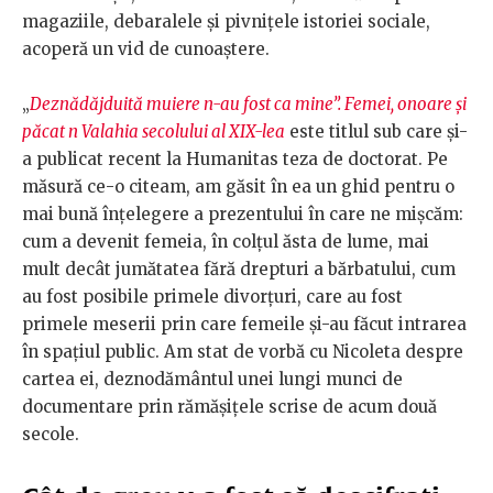
magaziile, debaralele și pivnițele istoriei sociale,
acoperă un vid de cunoaștere.
„
Deznădăjduită muiere n-au fost ca mine”. Femei, onoare și
păcat n Valahia secolului al XIX-lea
este titlul sub care și-
a publicat recent la Humanitas teza de doctorat. Pe
măsură ce-o citeam, am găsit în ea un ghid pentru o
mai bună înțelegere a prezentului în care ne mișcăm:
cum a devenit femeia, în colțul ăsta de lume, mai
mult decât jumătatea fără drepturi a bărbatului, cum
au fost posibile primele divorțuri, care au fost
primele meserii prin care femeile și-au făcut intrarea
în spațiul public. Am stat de vorbă cu Nicoleta despre
cartea ei, deznodământul unei lungi munci de
documentare prin rămășițele scrise de acum două
secole.