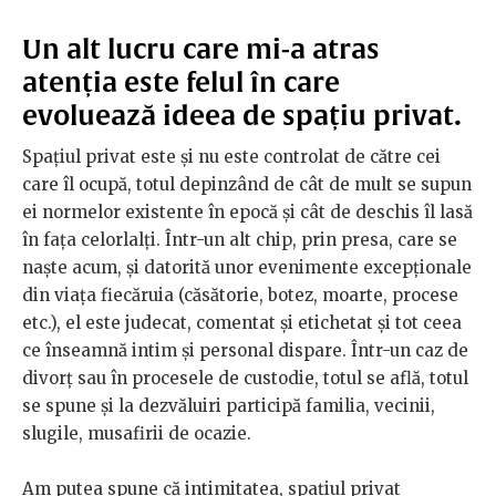
Un alt lucru care mi-a atras
atenția este felul în care
evoluează ideea de spațiu privat.
Spațiul privat este și nu este controlat de către cei
care îl ocupă, totul depinzând de cât de mult se supun
ei normelor existente în epocă și cât de deschis îl lasă
în fața celorlalți. Într-un alt chip, prin presa, care se
naște acum, și datorită unor evenimente excepționale
din viața fiecăruia (căsătorie, botez, moarte, procese
etc.), el este judecat, comentat și etichetat și tot ceea
ce înseamnă intim și personal dispare. Într-un caz de
divorț sau în procesele de custodie, totul se află, totul
se spune și la dezvăluiri participă familia, vecinii,
slugile, musafirii de ocazie.
Am putea spune că intimitatea, spațiul privat