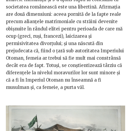
societatea românească este una libertină. Afirmația
are două dimensiuni: aceea pornită de la fapte reale
precum alianțele matrimoniale cu străini devenite
obișnuite în rândul elitei pentru perioada de care mă
ocup (greci, ruși, francezi), laicizarea și
permisivitatea divorțului; și una născută din
prejudecata că, fiind o țară sub autoritatea Imperiului
Otoman, femeia ar trebui să fie mult mai constrânsă
decât era de fapt. Totuși, se conștientizează târziu că
diferențele la nivelul moravurilor lor sunt minore și
că a fi în Imperiul Otoman nu înseamnă a fi
musulman și, ca femeie, a purta văl.