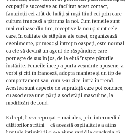
ocupațiile succesive au facilitat acest contact,
fanarioții cei atât de huliți și rușii fiind cei prin care
cultura franceză a pătruns la noi. Cum femeile sunt
mai curioase din fire, receptive la nou și sunt cele
care, în calitate de stăpâne ale casei, organizează
evenimente, primesc și întrețin oaspeți, este normal
ca ele să devină un agent de răspândire; care
pornește de sus în jos, de la elită înspre păturile
înstărite. Femeile încep a purta veșminte apusene, a
vorbi și citi în franceză, adopta maniere și un tip de
comportament sau, cum s-ar zice, intră în trend.
Acestea sunt aspecte de suprafață care pot conduce,
cu asocierea unei părți a societății masculine, la
modificări de fond.
E drept, li s-a reproșat – mai ales, prin intermediul
călătorilor străini – că această ospitalitate a atins
limitele intimității și s-a ajuns rapid la concluzia că