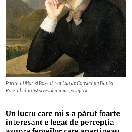
Portretul Mariei Rosetti, realizat de Constantin Daniel
Rosenthal, artist și revoluționar pașoptist
Un lucru care mi s-a părut foarte
interesant e legat de percepția
asupra femeilor care aparțineau