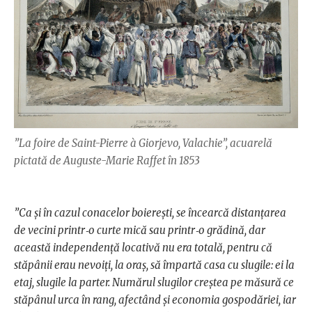
”La foire de Saint-Pierre à Giorjevo, Valachie”, acuarelă
pictată de Auguste-Marie Raffet în 1853
”Ca şi în cazul conacelor boiereşti, se încearcă distanţarea
de vecini printr‑o curte mică sau printr‑o grădină, dar
această independenţă locativă nu era totală, pentru că
stăpânii erau nevoiţi, la oraş, să împartă casa cu slugile: ei la
etaj, slugile la parter. Numărul slugilor creştea pe măsură ce
stăpânul urca în rang, afectând şi economia gospodăriei, iar